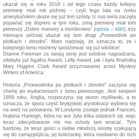
ukazał się w roku 2018 i od tego czasu każdy kolejny
premierę miał rok później – czyli tego lata na rynku
amerykańskim ukaże się już tom szósty. U nas seria zaczęła
pojawiać się dopiero w tym roku, zimą premierę miał tom
pierwszy „Dobre maniery a morderstwo” (
opinia – klik!
), trzy
miesiące później ukazał się tom drugi „Przewodnik po
plotkach i zbrodni”. Mam nadzieję, że oznacza to, że i
kolejnego tomu możemy spodziewać się już wkrótce!
Dianne Freeman za swoją serię jest solidnie nagradzana,
zdobyła już Agatha Award, Lefty Award, jak i była finalistką
Mary Higgins Clark Award przyznawanej przez Mystery
Writers of America.
Historia „Przewodnika po plotkach i zbrodni” zaczyna się
chwilę po wydarzeniach z tomu pierwszego. Jest sierpień
1899 roku, Anglia, rozpoczyna się sezon myśliwski, a to
oznacza, że spora część brytyjskiej arystokracji wybiera się
na wieś na polowania. W Londynie zostaje jednak Frances,
hrabina Harleigh, która na wsi żyła kilka ostatnich lat, więc
teraz zdecydowanie nie ma ochoty tam wracać. Tym
bardziej, że teraz gości u siebie młodszą siostrę szykującą
się do zamążpójścia, jej koleżankę, która niedawno do nich