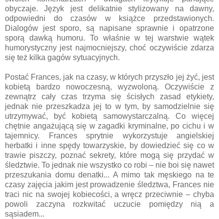
obyczaje. Język jest delikatnie stylizowany na dawny,
odpowiedni do czasów w książce przedstawionych.
Dialogów jest sporo, są napisane sprawnie i opatrzone
sporą dawką humoru. To właśnie w tej warstwie wątek
humorystyczny jest najmocniejszy, choć oczywiście zdarza
się też kilka gagów sytuacyjnych.
Postać Frances, jak na czasy, w których przyszło jej żyć, jest
kobietą bardzo nowoczesną, wyzwoloną. Oczywiście z
zewnątrz cały czas trzyma się ścisłych zasad etykiety,
jednak nie przeszkadza jej to w tym, by samodzielnie się
utrzymywać, być kobietą samowystarczalną. Co więcej
chętnie angażującą się w zagadki kryminalne, po cichu i w
tajemnicy. Frances sprytnie wykorzystuje angielskiej
herbatki i inne spędy towarzyskie, by dowiedzieć się co w
trawie piszczy, poznać sekrety, które mogą się przydać w
śledztwie. To jednak nie wszystko co robi – nie boi się nawet
przeszukania domu denatki... A mimo tak męskiego na te
czasy zajęcia jakim jest prowadzenie śledztwa, Frances nie
traci nic na swojej kobiecości, a wręcz przeciwnie – chyba
powoli zaczyna rozkwitać uczucie pomiędzy nią a
sąsiadem...