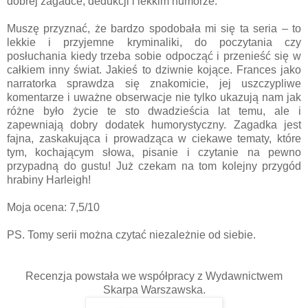
dobrej zagadce, dedukcji i lekkim humorze.
Muszę przyznać, że bardzo spodobała mi się ta seria – to
lekkie i przyjemne kryminaliki, do poczytania czy
posłuchania kiedy trzeba sobie odpocząć i przenieść się w
całkiem inny świat. Jakieś to dziwnie kojące. Frances jako
narratorka sprawdza się znakomicie, jej uszczypliwe
komentarze i uważne obserwacje nie tylko ukazują nam jak
różne było życie te sto dwadzieścia lat temu, ale i
zapewniają dobry dodatek humorystyczny. Zagadka jest
fajna, zaskakująca i prowadząca w ciekawe tematy, które
tym, kochającym słowa, pisanie i czytanie na pewno
przypadną do gustu! Już czekam na tom kolejny przygód
hrabiny Harleigh!
Moja ocena: 7,5/10
PS. Tomy serii można czytać niezależnie od siebie.
Recenzja powstała we współpracy z Wydawnictwem
Skarpa Warszawska.