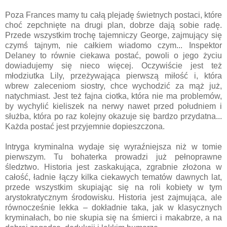
Poza Frances mamy tu całą plejadę świetnych postaci, które
choć zepchnięte na drugi plan, dobrze dają sobie radę.
Przede wszystkim trochę tajemniczy George, zajmujący się
czymś tajnym, nie całkiem wiadomo czym... Inspektor
Delaney to równie ciekawa postać, powoli o jego życiu
dowiadujemy się nieco więcej. Oczywiście jest też
młodziutka Lily, przeżywająca pierwszą miłość i, która
wbrew zaleceniom siostry, chce wychodzić za mąż już,
natychmiast. Jest też fajna ciotka, która nie ma problemów,
by wychylić kieliszek na nerwy nawet przed południem i
służba, która po raz kolejny okazuje się bardzo przydatna...
Każda postać jest przyjemnie dopieszczona.
Intryga kryminalna wydaje się wyraźniejsza niż w tomie
pierwszym. Tu bohaterka prowadzi już pełnoprawne
śledztwo. Historia jest zaskakująca, zgrabnie złożona w
całość, ładnie łączy kilka ciekawych tematów dawnych lat,
przede wszystkim skupiając się na roli kobiety w tym
arystokratycznym środowisku. Historia jest zajmująca, ale
równocześnie lekka – dokładnie taka, jak w klasycznych
kryminałach, bo nie skupia się na śmierci i makabrze, a na