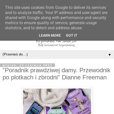
This site uses cookies from Google to deliver its services
and to analyze traffic. Your IP address and user-agent are
shared with Google along with performance and security
metrics to ensure quality of service, generate usage
statistics, and to detect and address abuse.
LEARN MORE
GOT IT
▼
wtorek, 13 czerwca 2023
"Poradnik prawdziwej damy. Przewodnik
po plotkach i zbrodni" Dianne Freeman