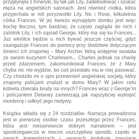
przypłynęła z Ameryki, by tak jak Lily, zadebiutować i szukać
męża na angielskich salonach. Jest również ciotka, która
przyjechała w roli przyzwoitki Lily. No i Rose, kilkuletnia
córka Frances. W jej świeżo wynajętym domku jest więc
trochę tłoczno, tym bardziej, że często zagląda do nich i
zalotnik Lily, i ich sąsiad George, który ma się ku Frances...
Już wkrótce będzie u nich bywać jeszcze częściej, gdyż
zaangażuje Frances do pomocy przy śledztwie dotyczącym
śmierci ich znajomej – Mary Archer, którą wstępnie swatała
ze swoim kuzynem Charlesem... Charles jednak na chwilę
przed zdarzeniem, zakomunikował Frances, że z Mary
chyba nic nie wyjdzie, bo coś przestało mu w niej pasować.
Czy chodziło mi o spis przewinień angielskiej socjety, który
znajomy policjant znalazł w domu Mary? W jakim celu
kobieta zbierała brudy na innych? Frances wraz z George’m
i policjantem Delaney zamierzają jak najszybciej wytropić
mordercę i odkryć jego motywy.
Książka składa się z 24 rozdziałów. Narracja prowadzona
jest w pierwszej osobie czasu przeszłego przez Frances,
która jest niesamowicie dobrym narratorem – jest
spostrzegawcza w mocno uszczypliwy sposób, często w
swoich komentarzach i uwagach krytykuje panujące