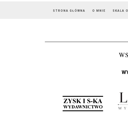
STRONA GŁÓWNA
O MNIE
SKALA 
W
W