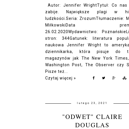
Autor: Jennifer WrightTytuł: Co nas 
zabije. Największe plagi w hist
ludzkości.Seria: ZrozumTłumaczenie: M
MiłkowskiData premie
26.02.2020Wydawnictwo: PoznańskieL
stron: 344Gatunek: literatura popul
naukowa Jennifer Wright to ameryk
dziennikarka, która pisuje do t
magazynów jak The New York Times
Washington Post, The Observer czy S
Pisze też...
Czytaj więcej »
lutego 23, 2021
"ODWET" CLAIRE
DOUGLAS