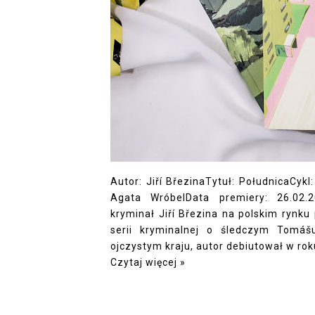
Autor: Jiří BřezinaTytuł: PołudnicaCyk
Agata WróbelData premiery: 26.02.2
kryminał Jiří Březina na polskim rynk
serii kryminalnej o śledczym Tomáš
ojczystym kraju, autor debiutował w rok
Czytaj więcej »