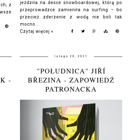
jeździła na desce snowboardowej, którą po
ych, z
przeprowadzce zamieniła na surfing – bo
awsze
przecież zderzenie z wodą nie boli tak
mocno...
Czytaj więcej »
lutego 20, 2021
"POŁUDNICA" JIŘÍ
K -
BŘEZINA - ZAPOWIEDŹ
PATRONACKA