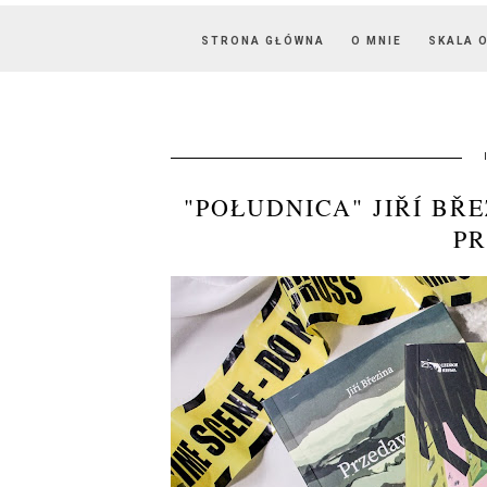
STRONA GŁÓWNA
O MNIE
SKALA 
"POŁUDNICA" JIŘÍ BŘ
P