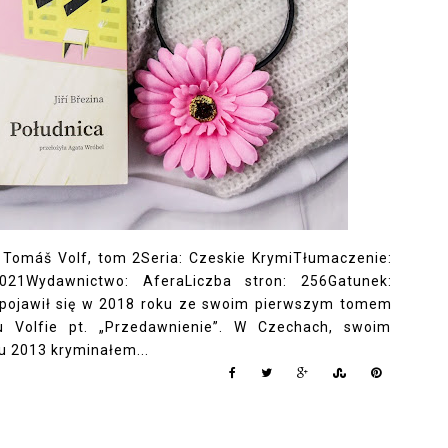
l: Tomáš Volf, tom 2Seria: Czeskie KrymiTłumaczenie:
021Wydawnictwo: AferaLiczba stron: 256Gatunek:
u pojawił się w 2018 roku ze swoim pierwszym tomem
u Volfie pt. „Przedawnienie”. W Czechach, swoim
u 2013 kryminałem...