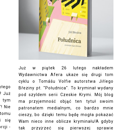
Już w piątek 26 lutego nakładem
Wydawnictwa Afera ukaże się drugi tom
cyklu o Tomášu Volfie autorstwa Jiříego
łego
Březiny pt. "Południca". To kryminał wydany
? Już
pod szyldem serii Czeskie Krymi. Mój blog
o tym
ma przyjemność objąć ten tytuł swoim
! Nie
patronatem medialnym, co bardzo mnie
 tomu
cieszy, bo dzięki temu będę mogła pokazać
i się
Wam nieco inne oblicze kryminału!A gdyby
rcji -
tak przyjrzeć się pierwszej sprawie