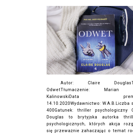
Autor: Claire DouglasTy
OdwetTłumaczenie: Marian 
KalinowskiData premie
14.10.2020Wydawnictwo: W.A.B.Liczba s
400Gatunek: thriller psychologiczny C
Douglas to brytyjska autorka thril
psychologicznych, których akcja roz
się przeważnie zahaczając o temat ro