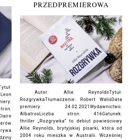
PRZEDPREMIEROWA
tuł:
Autor: Allie ReynoldsTytuł:
Leon
RozgrywkaTłumaczenie: Robert WaliśData
ry:
premiery: 24.02.2021Wydawnictwo:
tron:
AlbatrosLiczba stron: 416Gatunek:
laire
thriller „Rozgrywka” to debiut powieściowy
lerów
Allie Reynolds, brytyjskiej pisarki, która od
grywa
2004 roku mieszka w Australii. Wcześniej
dziny