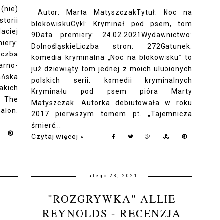
(nie)
Autor: Marta MatyszczakTytuł: Noc na
orii
blokowiskuCykl: Kryminał pod psem, tom
aciej
9Data premiery: 24.02.2021Wydawnictwo:
ry:
DolnośląskieLiczba stron: 272Gatunek:
iczba
komedia kryminalna „Noc na blokowisku” to
arno-
już dziewiąty tom jednej z moich ulubionych
ańska
polskich serii, komedii kryminalnych
akich
Kryminału pod psem pióra Marty
, The
Matyszczak. Autorka debiutowała w roku
alon.
2017 pierwszym tomem pt. „Tajemnicza
śmierć...
Czytaj więcej »
lutego 23, 2021
"ROZGRYWKA" ALLIE
REYNOLDS - RECENZJA