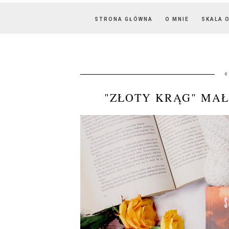
STRONA GŁÓWNA
O MNIE
SKALA 
c
"ZŁOTY KRĄG" MA