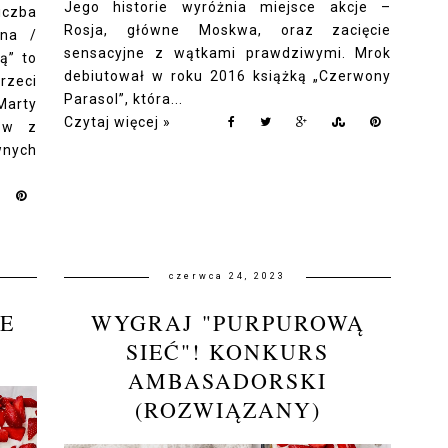
Jego historie wyróżnia miejsce akcje –
iczba
Rosja, główne Moskwa, oraz zacięcie
lna /
sensacyjne z wątkami prawdziwymi. Mrok
ą” to
debiutował w roku 2016 książką „Czerwony
rzeci
Parasol”, która...
arty
Czytaj więcej »
łów z
nych
czerwca 24, 2023
E
WYGRAJ "PURPUROWĄ
SIEĆ"! KONKURS
AMBASADORSKI
(ROZWIĄZANY)