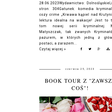
28.06.2023Wydawnictwo: DolnośląskieL
stron: 304Gatunek: komedia krymina
cozy crime „Krwawa kąpiel nad Krutyni
lektura idealna na wakacje! Jest to t
tom nowej serii kryminalnej M
Matyszczak, tak zwanych Krymina
pazurem, w których jedną z głów
postaci, a zarazem...
Czytaj więcej »
czerwca 25, 2023
BOOK TOUR Z "ZAWSZ
COŚ"!