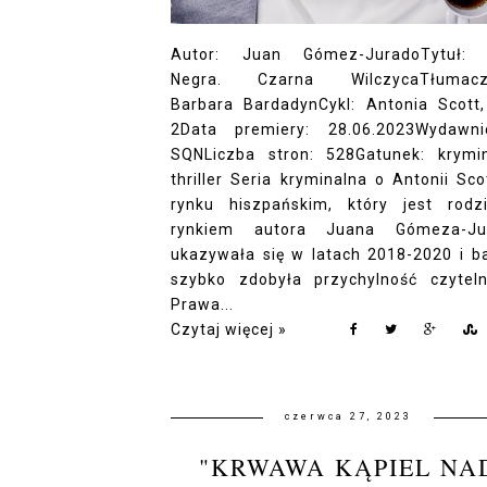
Autor: Juan Gómez-JuradoTytuł: 
Negra. Czarna WilczycaTłumacze
Barbara BardadynCykl: Antonia Scott
2Data premiery: 28.06.2023Wydawni
SQNLiczba stron: 528Gatunek: krymi
thriller Seria kryminalna o Antonii Sco
rynku hiszpańskim, który jest rod
rynkiem autora Juana Gómeza-Jur
ukazywała się w latach 2018-2020 i b
szybko zdobyła przychylność czyteln
Prawa...
Czytaj więcej »
czerwca 27, 2023
"KRWAWA KĄPIEL NA