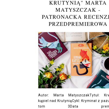
KRUTYNIĄ" MARTA
MATYSZCZAK -
PATRONACKA RECENZ
PRZEDPREMIEROWA
Autor: Marta MatyszczakTytuł: K
kąpiel nad KrutyniąCykl: Kryminał z paz
tom 3Data premie