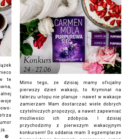
iążek
nieco
 w te
Mimo tego, że dzisiaj mamy oficjalny
awna,
pierwszy dzień wakacji, to Kryminał na
alnej
talerzu urlopu nie planuje - nawet w wakacje
swoje
zamierzam Wam dostarczać wiele dobrych
owo-
czytelniczych propozycji, a nawet zapewniać
etrza
możliwości ich zdobycia. I dzisiaj
humor
przychodzimy z pierwszym wakacyjnym
ą...
konkursem! Do oddania mam 3 egzemplarze