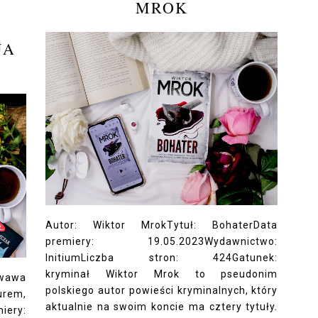
MROK
JA
Autor: Wiktor MrokTytuł: BohaterData
premiery: 19.05.2023Wydawnictwo:
InitiumLiczba stron: 424Gatunek:
kryminał Wiktor Mrok to pseudonim
rwawa
polskiego autor powieści kryminalnych, który
urem,
aktualnie na swoim koncie ma cztery tytuły.
ry: