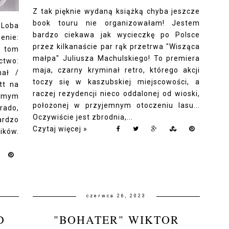
Z tak pięknie wydaną książką chyba jeszcze
book touru nie organizowałam! Jestem
Loba
bardzo ciekawa jak wycieczkę po Polsce
nie:
przez kilkanaście par rąk przetrwa "Wisząca
, tom
małpa" Juliusza Machulskiego! To premiera
ctwo:
maja, czarny kryminał retro, którego akcji
nał /
toczy się w kaszubskiej miejscowości, a
tt na
raczej rezydencji nieco oddalonej od wioski,
zimym
położonej w przyjemnym otoczeniu lasu...
ado,
Oczywiście jest zbrodnia,...
ardzo
Czytaj więcej »
ików.
czerwca 26, 2023
D
"BOHATER" WIKTOR