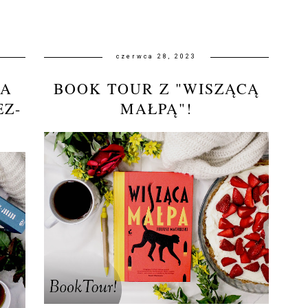
czerwca 28, 2023
NA
BOOK TOUR Z "WISZĄCĄ
EZ-
MAŁPĄ"!