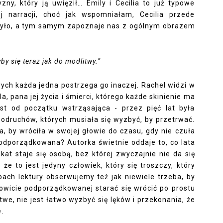
ny, który ją uwięził… Emily i Cecilia to już typowe
ej narracji, choć jak wspomniałam, Cecilia przede
było, a tym samym zapoznaje nas z ogólnym obrazem
by się teraz jak do modlitwy.”
rych każda jedna postrzega go inaczej. Rachel widzi w
, pana jej życia i śmierci, którego każde skinienie ma
est od początku wstrząsająca - przez pięć lat była
odruchów, których musiała się wyzbyć, by przetrwać.
a, by wróciła w swojej głowie do czasu, gdy nie czuła
odporządkowana? Autorka świetnie oddaje to, co lata
 kat staje się osobą, bez której zwyczajnie nie da się
 że to jest jedyny człowiek, który się troszczy, który
pach lektury obserwujemy też jak niewiele trzeba, by
kowicie podporządkowanej starać się wrócić po prostu
atwe, nie jest łatwo wyzbyć się lęków i przekonania, że
.