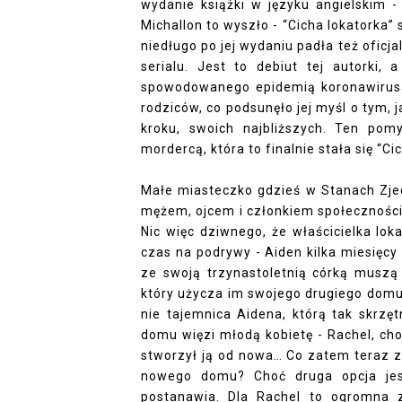
wydanie książki w języku angielskim 
Michallon to wyszło - “Cicha lokatorka
niedługo po jej wydaniu padła też ofic
serialu. Jest to debiut tej autorki,
spowodowanego epidemią koronawirus
rodziców, co podsunęło jej myśl o tym, j
kroku, swoich najbliższych. Ten pomy
mordercą, która to finalnie stała się “Cic
Małe miasteczko gdzieś w Stanach Zje
mężem, ojcem i członkiem społeczności
Nic więc dziwnego, że właścicielka loka
czas na podrywy - Aiden kilka miesięcy 
ze swoją trzynastoletnią córką muszą 
który użycza im swojego drugiego domu 
nie tajemnica Aidena, którą tak skrzę
domu więzi młodą kobietę - Rachel, choć 
stworzył ją od nowa… Co zatem teraz z
nowego domu? Choć druga opcja jest
postanawia. Dla Rachel to ogromna 