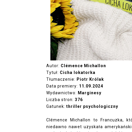
Autor:
Clémence Michallon
Tytuł:
Cicha lokatorka
Tłumaczenie:
Piotr Królak
Data premiery:
11.09.2024
Wydawnictwo:
Marginesy
Liczba stron:
376
Gatunek:
thriller psychologiczny
Clémence Michallon to Francuzka, k
niedawno nawet uzyskała amerykańskie