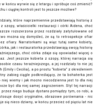
 końcu wyrwie się z letargu i spróbuje coś zmienić?
chu i ciągłej kontroli jest to jeszcze możliwe?
zdziały, które naprzemiennie przedstawiają historię z
 szopy, właścicielki restauracji i córki Aidena, choć
eszcze rozszerzona przez rozdziały zatytułowane od
two można się domyśleć, że są to retrospekcje ofiar
ez ofiary. Narratorkami są więc tutaj same kobiety,
rka, jak i restauratorka przedstawiają swoją historię
aźniejszego, choć córka zdaje się opowiadać więcej o
raz. Jest jeszcze kobieta z szopy, której narracja się
sobie czasu teraźniejszego, a jej rozdziały to nie jej
(Emily i Cecilia), a po prostu “kobieta” z określeniem
tny zabieg ciągle podkreślający, że ta bohaterka jest
 niej wiemy i jak mocno niecodzienna jest to dla niej
może być dla niej samej zagrożeniem. Styl tej narracji
e przez niego buduje dystans pomiędzy tym, co robi, a
 stosuje dosyć oryginalne, obrazowe porównania - nic
 się nieco dziwny, w końcu przecież od pięciu lat nie