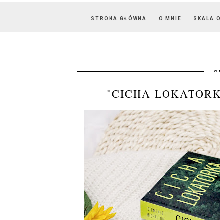
STRONA GŁÓWNA
O MNIE
SKALA 
w
"CICHA LOKATOR