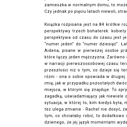
zamieszka w normalnym domu, to może w
Czy jednak po pięciu latach niewoli, stra
Książka rozpisana jest na 84 krótkie ro
perspektywy trzech bohaterek: kobiety z
perspektywa od czasu do czasu jest j
“numer jeden” do “numer dziesięć”. Ła
Aidena, pisane w pierwszej osobie prz
które łączy jeden mężczyzna. Zarówno có
w narracji pierwszoosobowej czasu ter
przeszłości niż o tym, co dzieje się te
różni - ona o sobie opowiada w drugiej o
imię, jak w przypadku pozostałych dwóch 
miejsca, w którym się znajduje. To spry
zagadką, uświadamiający jak niewiele o
sytuacja, w której to, kim kiedyś była, 
też ulega zmianie - Rachel nie dosyć, ż
tym, co chciałaby robić, to dodatkowo
dziwnego, że jej język momentami wydaje