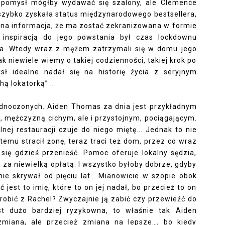
- pomysł mógłby wydawać się szalony, ale Clémence
” szybko zyskała status międzynarodowego bestsellera,
jalna informacja, że ma zostać zekranizowana w formie
 a inspiracją do jego powstania był czas lockdownu
a. Wtedy wraz z mężem zatrzymali się w domu jego
ak niewiele wiemy o takiej codzienności, takiej krok po
sł idealne nadał się na historię życia z seryjnym
hą lokatorką” ...
dnoczonych. Aiden Thomas za dnia jest przykładnym
, mężczyzną cichym, ale i przystojnym, pociągającym.
lnej restauracji czuje do niego miętę... Jednak to nie
temu stracił żonę, teraz traci też dom, przez co wraz
się gdzieś przenieść. Pomoc oferuje lokalny sędzia,
za niewielką opłatą. I wszystko byłoby dobrze, gdyby
tnie skrywał od pięciu lat… Mianowicie w szopie obok
jest to imię, które to on jej nadał, bo przecież to on
robić z Rachel? Zwyczajnie ją zabić czy przewieźć do
 dużo bardziej ryzykowna, to właśnie tak Aiden
zmiana, ale przecież zmiana na lepsze…, bo kiedy