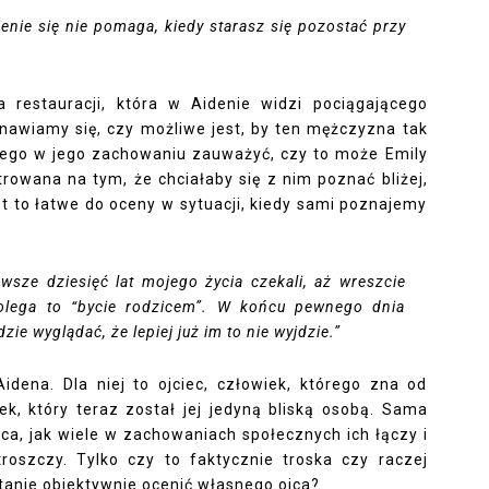
ienie się nie pomaga, kiedy starasz się pozostać przy
ka restauracji, która w Aidenie widzi pociągającego
anawiamy się, czy możliwe jest, by ten mężczyzna tak
zanego w jego zachowaniu zauważyć, czy to może Emily
trowana na tym, że chciałaby się z nim poznać bliżej,
st to łatwe do oceny w sytuacji, kiedy sami poznajemy
rwsze dziesięć lat mojego życia czekali, aż wreszcie
olega to “bycie rodzicem”. W końcu pewnego dnia
zie wyglądać, że lepiej już im to nie wyjdzie.”
idena. Dla niej to ojciec, człowiek, którego zna od
ek, który teraz został jej jedyną bliską osobą. Sama
jca, jak wiele w zachowaniach społecznych ich łączy i
roszczy. Tylko czy to faktycznie troska czy raczej
 stanie obiektywnie ocenić własnego ojca?