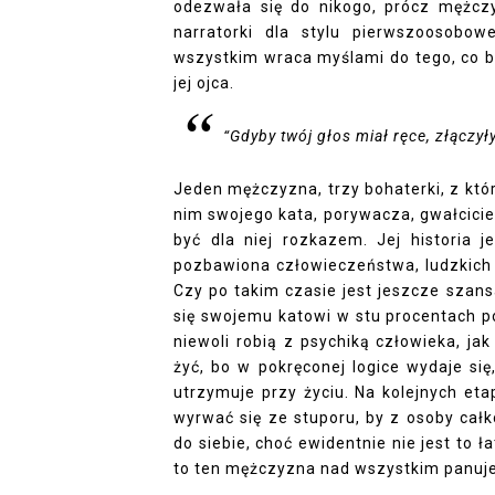
odezwała się do nikogo, prócz mężczyz
narratorki dla stylu pierwszoosobow
wszystkim wraca myślami do tego, co 
jej ojca.
“Gdyby twój głos miał ręce, złączyły
Jeden mężczyzna, trzy bohaterki, z któ
nim swojego kata, porywacza, gwałciciela
być dla niej rozkazem. Jej historia j
pozbawiona człowieczeństwa, ludzkich 
Czy po takim czasie jest jeszcze szans
się swojemu katowi w stu procentach p
niewoli robią z psychiką człowieka, jak
żyć, bo w pokręconej logice wydaje się,
utrzymuje przy życiu. Na kolejnych eta
wyrwać się ze stuporu, by z osoby cał
do siebie, choć ewidentnie nie jest to ł
to ten mężczyzna nad wszystkim panuje