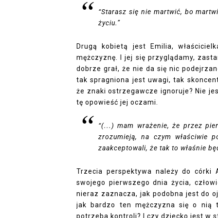
“Starasz się nie martwić, bo martw
życiu.”
Drugą kobietą jest Emilia, właściciel
mężczyznę. I jej się przyglądamy, zast
dobrze grał, że nie da się nic podejr
tak spragniona jest uwagi, tak skoncen
że znaki ostrzegawcze ignoruje? Nie je
tę opowieść jej oczami.
“(...) mam wrażenie, że przez pie
zrozumieją, na czym właściwie p
zaakceptowali, że tak to właśnie będ
Trzecia perspektywa należy do córki A
swojego pierwszego dnia życia, człowi
nieraz zaznacza, jak podobna jest do o
jak bardzo ten mężczyzna się o nią t
potrzeba kontroli? I czy dziecko jest w