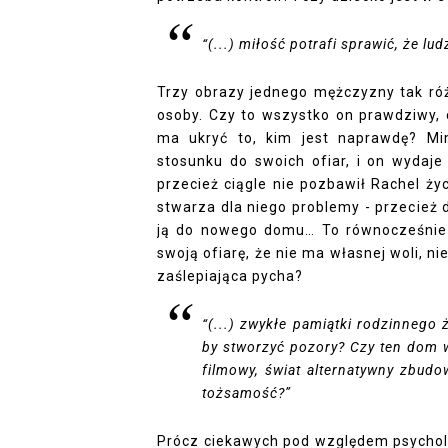
“(...) miłość potrafi sprawić, że ludz
Trzy obrazy jednego mężczyzny tak różn
osoby. Czy to wszystko on prawdziwy, 
ma ukryć to, kim jest naprawdę? Mi
stosunku do swoich ofiar, i on wydaje
przecież ciągle nie pozbawił Rachel życ
stwarza dla niego problemy - przecież du
ją do nowego domu… To równocześnie
swoją ofiarę, że nie ma własnej woli, ni
zaślepiająca pycha?
“(...) zwykłe pamiątki rodzinnego ż
by stworzyć pozory? Czy ten dom wi
filmowy, świat alternatywny zbudo
tożsamość?”
Prócz ciekawych pod względem psychol