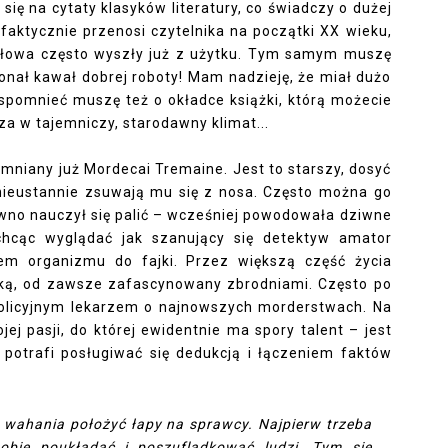
się na cytaty klasyków literatury, co świadczy o dużej
i faktycznie przenosi czytelnika na początki XX wieku,
łowa często wyszły już z użytku. Tym samym muszę
nał kawał dobrej roboty! Mam nadzieję, że miał dużo
Wspomnieć muszę też o okładce książki, którą możecie
a w tajemniczy, starodawny klimat...
niany już Mordecai Tremaine. Jest to starszy, dosyć
e nieustannie zsuwają mu się z nosa. Często można go
awno nauczył się palić – wcześniej powodowała dziwne
 chcąc wyglądać jak szanujący się detektyw amator
em organizmu do fajki. Przez większą część życia
aką, od zawsze zafascynowany zbrodniami. Często po
policyjnym lekarzem o najnowszych morderstwach. Na
ej pasji, do której ewidentnie ma spory talent – jest
potrafi posługiwać się dedukcją i łączeniem faktów
z wahania położyć łapy na sprawcy. Najpierw trzeba
sobie poukładać i poszufladkować ludzi. Tym się