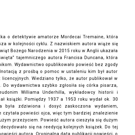
ka o detektywie amatorze Mordecai Tremaine, która
sza w kolejności cyklu. Z nazwiskiem autora wiąże się
 świąt Bożego Narodzenia w 2015 roku w Anglii ukazała
święta” tajemniczego autora Francisa Duncana, która
lnikom. Wydawnictwo opublikowało powieść bez zgody
adnotacją z prośbą o pomoc w ustaleniu kim był autor
 licencyjnych. Wiedziano tylko, że autor publikował w
ł. Do wydawnictwa szybko zgłosiła się córka pisarza,
udonim Williama Underhilla, wykładowcy historii i
sał książki. Pomiędzy 1937 a 1953 roku wydał ok. 30
ka była zdziwiona i dosyć zaskoczona wydaniem,
 czytała powieści ojca, więc tym bardziej znalezienie
j dużym przeżyciem. Powieść autora cieszyła się dużym
ecydowało się na reedycję kolejnych książek. Do tej
wieści autora. Oryginalna data publikacji powieści, o