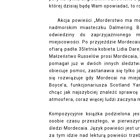
której dzisiaj będę Wam opowiadać, to r
Akcja powieści „Morderstwo ma motyw
nadmorskim miasteczku Dalmering. B
odwiedziny do zaprzyjaźnionego 
miejscowości. Po przyjeździe Mordecai
ofiarą padła 35letnia kobieta Lidia Dar
Małżeństwo Russelów prosi Mordecaia, by
pomagał już w dwóch innych śledztwa
obiecuje pomoc, zastanawia się tylko j
się rozwiązuje gdy Mordecai na miej
Boyce’a, funkcjonariusza Scotland Y
chcąc jak najszybciej znaleźć sprawcę
atmosfera, coraz więcej ludzi zaczyna 
Kompozycyjnie książka podzielona je
osobie czasu przeszłego, w pierwszym
śledzi Mordecaia. Język powieści jest u
za tym idzie nad lekturą powieści trzeb