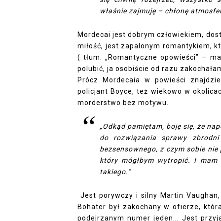
właśnie zajmuję – chłonę atmosfer
Mordecai jest dobrym człowiekiem, dostr
miłość, jest zapalonym romantykiem, któ
( tłum. „Romantyczne opowieści” – mag
polubić, ja osobiście od razu zakochał
Prócz Mordecaia w powieści znajdzie
policjant Boyce, też wiekowo w okolicac
morderstwo bez motywu.
„Odkąd pamiętam, boję się, że n
do rozwiązania sprawy zbrodni
bezsensownego, z czym sobie nie 
który mógłbym wytropić. I mam p
takiego.”
Jest porywczy i silny Martin Vaughan,
Bohater był zakochany w ofierze, która
podejrzanym numer jeden... Jest przyjac