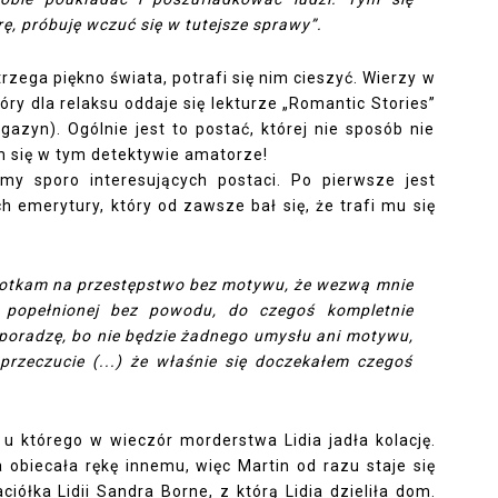
ę, próbuję wczuć się w tutejsze sprawy”.
zega piękno świata, potrafi się nim cieszyć. Wierzy w
ry dla relaksu oddaje się lekturze „Romantic Stories”
azyn). Ogólnie jest to postać, której nie sposób nie
am się w tym detektywie amatorze!
my sporo interesujących postaci. Po pierwsze jest
h emerytury, który od zawsze bał się, że trafi mu się
apotkam na przestępstwo bez motywu, że wezwą mnie
 popełnionej bez powodu, do czegoś kompletnie
poradzę, bo nie będzie żadnego umysłu ani motywu,
rzeczucie (...) że właśnie się doczekałem czegoś
 u którego w wieczór morderstwa Lidia jadła kolację.
 obiecała rękę innemu, więc Martin od razu staje się
iółka Lidii Sandra Borne, z którą Lidia dzieliła dom.