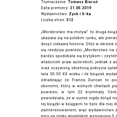
Tłumaczenie:
Tomasz Bieroń
Data premiery:
21.05.2019
Wydawnictwo:
Zysk i S-ka
Liczba stron:
312
„Morderstwo ma motyw” to druga książ
ukazała się na polskim rynku, ale pierw
dosyć ciekawa historia. Otóż w okresie
się reedycja powieści „Morderstwo na 
bardzo spodobała się krytykom i czyte
właścicieli praw autorskich, jednak z 
oraz oczywistą obietnicą pokrycia opłat
lata 30-50 XX wieku i ile książek wyda
zdradzając że Francis Duncan to pse
ekonomii, który w wolnych chwilach pi
powieści, w tym 22 kryminały. Cór
powiedziała, że w sumie nigdy dotąd nie
tej książki w księgarni to było dla nie
zainteresowaniem, więc wydawnictwo zd
pory na rynku angielskim wznowiono 5 po