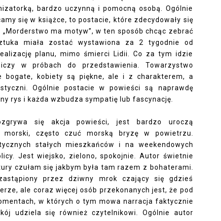
nizatorką, bardzo uczynną i pomocną osobą. Ogólnie
amy się w książce, to postacie, które zdecydowały się
t. „Morderstwo ma motyw”, w ten sposób chcąc zebrać
 Sztuka miała zostać wystawiona za 2 tygodnie od
ealizację planu, mimo śmierci Lidii. Co za tym idzie
niczy w próbach do przedstawienia. Towarzystwo
 bogate, kobiety są piękne, ale i z charakterem, a
styczni. Ogólnie postacie w powieści są naprawdę
y rys i każda wzbudza sympatię lub fascynację.
zgrywa się akcja powieści, jest bardzo uroczą
yć morski, często czuć morską bryzę w powietrzu.
tycznych stałych mieszkańców i na weekendowych
cy. Jest wiejsko, zielono, spokojnie. Autor świetnie
ktury czułam się jakbym była tam razem z bohaterami.
zastąpiony przez dziwny mrok czający się gdzieś
 bierze, ale coraz więcej osób przekonanych jest, że pod
momentach, w których o tym mowa narracja faktycznie
kój udziela się również czytelnikowi. Ogólnie autor