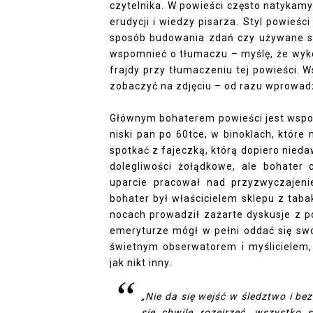
czytelnika. W powieści często natykamy 
erudycji i wiedzy pisarza. Styl powieśc
sposób budowania zdań czy używane s
wspomnieć o tłumaczu – myślę, że wyko
frajdy przy tłumaczeniu tej powieści. 
zobaczyć na zdjęciu – od razu wprowadz
Głównym bohaterem powieści jest wspom
niski pan po 60tce, w binoklach, któr
spotkać z fajeczką, którą dopiero nied
dolegliwości żołądkowe, ale bohater
uparcie pracował nad przyzwyczajeni
bohater był właścicielem sklepu z tab
nocach prowadził zażarte dyskusje z 
emeryturze mógł w pełni oddać się swoj
świetnym obserwatorem i myślicielem, 
jak nikt inny.
„Nie da się wejść w śledztwo i be
się chwilę rozejrzeć, wszystko 