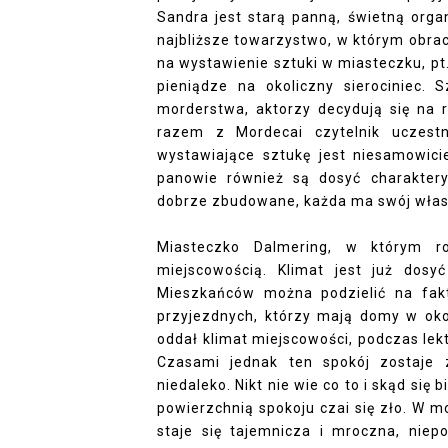
Sandra jest starą panną, świetną orga
najbliższe towarzystwo, w którym obrac
na wystawienie sztuki w miasteczku, p
pieniądze na okoliczny sierociniec.
morderstwa, aktorzy decydują się na r
razem z Mordecai czytelnik uczest
wystawiające sztukę jest niesamowicie
panowie również są dosyć charaktery
dobrze zbudowane, każda ma swój własn
Miasteczko Dalmering, w którym ro
miejscowością. Klimat jest już dos
Mieszkańców można podzielić na fak
przyjezdnych, którzy mają domy w okoli
oddał klimat miejscowości, podczas le
Czasami jednak ten spokój zostaje 
niedaleko. Nikt nie wie co to i skąd się
powierzchnią spokoju czai się zło. W 
staje się tajemnicza i mroczna, niepo