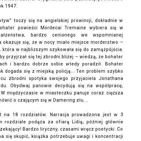
ok 1947.
” toczy się na angielskiej prowincji, dokładnie w
ohater powieści Mordecai Tremaine wybiera się w
małżeństwa, bardzo cenionego we wspomnianej
a okazuje się, że w nocy miało miejsce morderstwo –
e, która w najbliższym szykowała się do zamążpójścia.
 przyjrzał się tej zbrodni bliżej – wiedzą, że bohater
ch i bardzo dobrze sobie wtedy poradził. Bohater
ak dogada się z miejską policją... Ten problem szybko
scu zbrodni spotyka swojego przyjaciela Jonathana
ardu. Obydwaj panowie decydują się na współpracę,
. W międzyczasie w miasteczku panuje coraz cięższa
mówić o czającym się w Damering złu...
st na 18 rozdziałów. Narracja prowadzona jest w 3
 rozdziale podąża za ofiarą Lidią, później głównie
rzekający! Bardzo liryczny, czasami wręcz poetycki. Co
a się skupić, książka potrzebuje uwagi i koncentracji