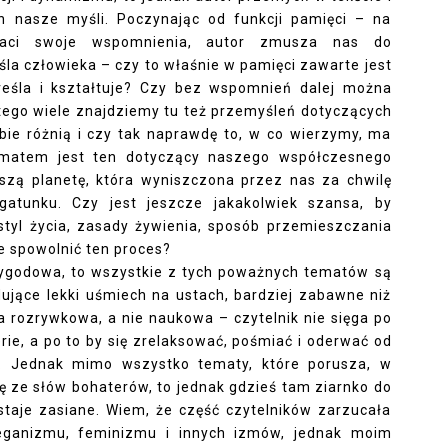
h nasze myśli. Poczynając od funkcji pamięci – na
 traci swoje wspomnienia, autor zmusza nas do
śla człowieka – czy to właśnie w pamięci zawarte jest
reśla i kształtuje? Czy bez wspomnień dalej można
ego wiele znajdziemy tu też przemyśleń dotyczących
iebie różnią i czy tak naprawdę to, w co wierzymy, ma
ematem jest ten dotyczący naszego współczesnego
szą planetę, która wyniszczona przez nas za chwilę
gatunku. Czy jest jeszcze jakakolwiek szansa, by
styl życia, zasady żywienia, sposób przemieszczania
ie spowolnić ten proces?
rzygodowa, to wszystkie z tych poważnych tematów są
jące lekki uśmiech na ustach, bardziej zabawne niż
ra rozrywkowa, a nie naukowa – czytelnik nie sięga po
erie, a po to by się zrelaksować, pośmiać i oderwać od
i. Jednak mimo wszystko tematy, które porusza, w
ię ze słów bohaterów, to jednak gdzieś tam ziarnko do
taje zasiane. Wiem, że część czytelników zarzucała
ganizmu, feminizmu i innych izmów, jednak moim