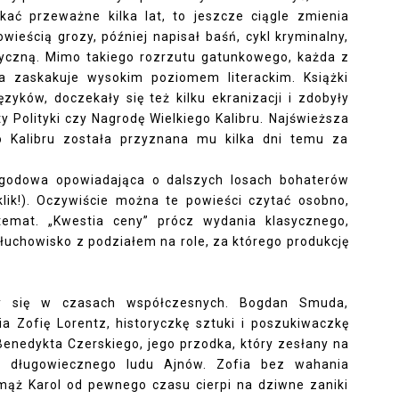
ać przeważne kilka lat, to jeszcze ciągle zmienia
wieścią grozy, później napisał baśń, cykl kryminalny,
yczną. Mimo takiego rozrzutu gatunkowego, każda z
da zaskakuje wysokim poziomem literackim. Książki
zyków, doczekały się też kilku ekranizacji i zdobyły
y Polityki czy Nagrodę Wielkiego Kalibru. Najświeższa
o Kalibru została przyznana mu kilka dni temu za
ygodowa opowiadająca o dalszych losach bohaterów
lik!
). Oczywiście można te powieści czytać osobno,
temat. „Kwestia ceny” prócz wydania klasycznego,
łuchowisko z podziałem na role, za którego produkcję
zy się w czasach współczesnych. Bogdan Smuda,
ia Zofię Lorentz, historyczkę sztuki i poszukiwaczkę
 Benedykta Czerskiego, jego przodka, który zesłany na
 długowiecznego ludu Ajnów. Zofia bez wahania
 mąż Karol od pewnego czasu cierpi na dziwne zaniki