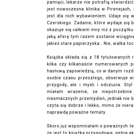
pamięci, lekarze nie potrafią stwierdz
jest nowoczesna klinika w Pirenejach,
jest dla nich wybawieniem. Udaje się 
Czerskiego. Zadanie, które wydaje się b
okazuje się całkiem inny niż z począt
jaką aferę tym razem zostanie wciągnię
jakieś stare papierzyska… Nie, walka t
Książka składa się z 18 tytułowanych r
kilka czy kilkanaście numerowanych p
hasłową zapowiedzią, co w danym rozdz
osobie czasu przeszłego, obserwuje ws
przygody, ale i myśli i odczucia. Sty
miałam wrażenie, że niepotrzebni
niesmacznych przemyśleń, jednak nie by
czyta się dobrze i lekko, mimo że nie
naprawdę poważne tematy.
Skoro już wspomniałam o poważnych tem
że jest to książka przygodowa, pełna ak