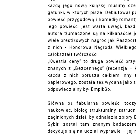
każdą jego nową książkę musimy czek
gatunki, w których pisze. Debiutował po
powieść przygodową i komedię romant
jego powieści jest warta uwagi, każ
autora tłumaczone są na kilkanaście ję
wiele prestiżowych nagród jak Paszport
z nich - Honorowa Nagroda Wielkieg
całokształt twórczości.
„Kwestia ceny” to druga powieść prz
znanych z „Bezcennego” (
recenzja – k
każda z nich porusza całkiem inny 
papierowego, została też wydana jako s
odpowiedzialny był EmpikGo.
Główna oś fabularna powieści toc
naukowiec, biolog strukturalny zatrudn
zaginionych dzieł, by odnalazła zbiory
Sybir, został tam znanym badaczem
decyduje się na udział wyprawie – jej