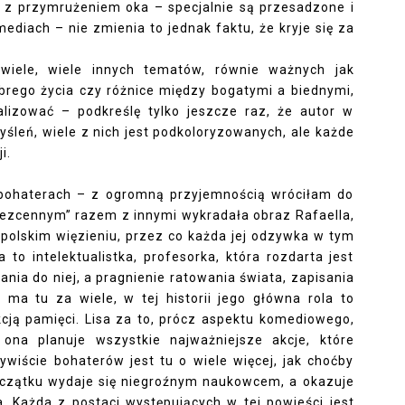
 z przymrużeniem oka – specjalnie są przesadzone i
diach – nie zmienia to jednak faktu, że kryje się za
 wiele, wiele innych tematów, równie ważnych jak
brego życia czy różnice między bogatymi a biednymi,
alizować – podkreślę tylko jeszcze raz, że autor w
śleń, wiele z nich jest podkoloryzowanych, ale każde
ji.
bohaterach – z ogromną przyjemnością wróciłam do
w „Bezcennym” razem z innymi wykradała obraz Rafaella,
… polskim więzieniu, przez co każda jej odzywka w tym
to intelektualistka, profesorka, która rozdarta jest
ania do niej, a pragnienie ratowania świata, zapisania
ie ma tu za wiele, w tej historii jego główna rola to
kcją pamięci. Lisa za to, prócz aspektu komediowego,
 ona planuje wszystkie najważniejsze akcje, które
ywiście bohaterów jest tu o wiele więcej, jak choćby
czątku wydaje się niegroźnym naukowcem, a okazuje
 Każda z postaci występujących w tej powieści jest