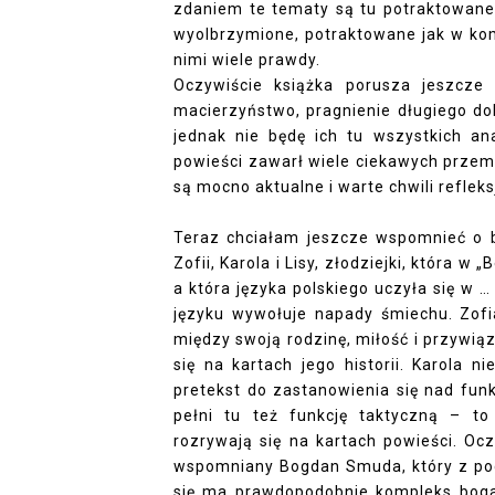
zdaniem te tematy są tu potraktowane
wyolbrzymione, potraktowane jak w kome
nimi wiele prawdy.
Oczywiście książka porusza jeszcze
macierzyństwo, pragnienie długiego do
jednak nie będę ich tu wszystkich an
powieści zawarł wiele ciekawych przemy
są mocno aktualne i warte chwili refleks
Teraz chciałam jeszcze wspomnieć o 
Zofii, Karola i Lisy, złodziejki, która 
a która języka polskiego uczyła się w 
języku wywołuje napady śmiechu. Zofia 
między swoją rodzinę, miłość i przywiąz
się na kartach jego historii. Karola n
pretekst do zastanowienia się nad fun
pełni tu też funkcję taktyczną – to
rozrywają się na kartach powieści. Ocz
wspomniany Bogdan Smuda, który z po
się ma prawdopodobnie kompleks boga.