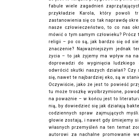
fabule wiele zagadnień zaprzątającyc
przykładzie Karola, który powoli
zastanowienia się co tak naprawdę okre
nasze człowieczeństwo, to co nas ok
mówić o tym samym człowieku? Prócz t
religii – po co są, jak bardzo się od s
znaczenie? Najważniejszym jednak t
życia – to jak żyjemy ma wpływ na na
doprowadzi do wyginięcia ludzkiego 
odwrócić skutki naszych działań? Czy 
się, nawet te najbardziej eko, są w stan
Oczywiście, jako że jest to powieść p
tu może troszkę wyolbrzymione, powodu
na poważnie – w końcu jest to literatu
nią, by dowiedzieć się jak działają bakt
codziennych spraw zajmujących myśl
głowie zostają, i nawet gdy śmiejemy s
własnych przemyśleń na ten temat zos
autorowi za nachalne promowanie we