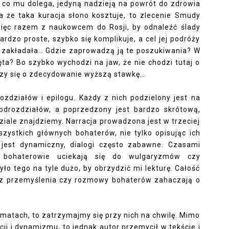
ić co mu dolega, jedyną nadzieją na powrót do zdrowia
 a że taka kuracja słono kosztuje, to zlecenie Smudy
więc razem z naukowcem do Rosji, by odnaleźć ślady
ardzo proste, szybko się komplikuje, a cel jej podróży
ku zakładała… Gdzie zaprowadzą ją te poszukiwania? W
ta? Bo szybko wychodzi na jaw, że nie chodzi tutaj o
oczy się o zdecydowanie wyższą stawkę…
ozdziałów i epilogu. Każdy z nich podzielony jest na
odrozdziałów, a poprzedzony jest bardzo skrótową,
iale znajdziemy. Narracja prowadzona jest w trzeciej
zystkich głównych bohaterów, nie tylko opisując ich
l jest dynamiczny, dialogi często zabawne. Czasami
e bohaterowie uciekają się do wulgaryzmów czy
ło tego na tyle dużo, by obrzydzić mi lekturę. Całość
raz przemyślenia czy rozmowy bohaterów zahaczają o
atach, to zatrzymajmy się przy nich na chwilę. Mimo
cji i dynamizmu, to jednak autor przemycił w tekście i