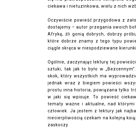
ciekawa i nietuzinkowa, wielu z nich w
Oczywiście powieść przygodowa z założe
dostajemy – autor przegania swoich boh
Afrykę, źli gonią dobrych, dobrzy pró
które dobrze znamy z tego typu powieśc
ciągle skręca w niespodziewane kierunki
Ogólnie, zaczynając lekturę tej powieści
sztuki, tak jak to było w „Bezcennym”
skok, który wszystkich ma wyprowadzić
jednak wraz z biegiem powieści wszys
prostu inna historia, powiązana tylko t
w jaki się wpisuje. To powieść ciekaw
tematy ważne i aktualne, nad którymi
człowiek. Ja jestem z lektury jak najb
niecierpliwością czekam na kolejną ks
zaskoczy.