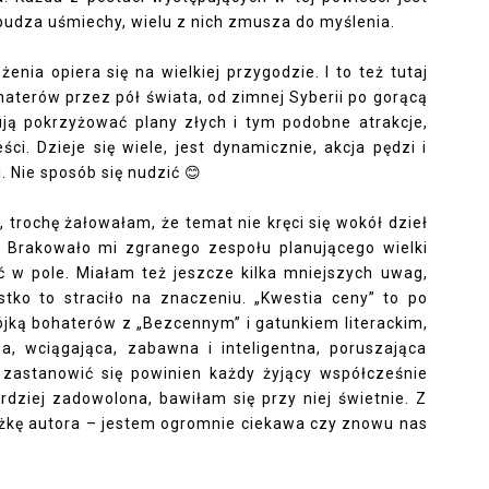
zbudza uśmiechy, wielu z nich zmusza do myślenia.
nia opiera się na wielkiej przygodzie. I to też tutaj
aterów przez pół świata, od zimnej Syberii po gorącą
bują pokrzyżować plany złych i tym podobne atrakcje,
i. Dzieje się wiele, jest dynamicznie, akcja pędzi i
. Nie sposób się nudzić
😊
, trochę żałowałam, że temat nie kręci się wokół dzieł
. Brakowało mi zgranego zespołu planującego wielki
 w pole. Miałam też jeszcze kilka mniejszych uwag,
tko to straciło na znaczeniu. „Kwestia ceny” to po
rójką bohaterów z „Bezcennym” i gatunkiem literackim,
a, wciągająca, zabawna i inteligentna, poruszająca
 zastanowić się powinien każdy żyjący współcześnie
ardziej zadowolona, bawiłam się przy niej świetnie. Z
iążkę autora – jestem ogromnie ciekawa czy znowu nas