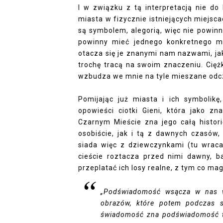
I w związku z tą interpretacją nie d
miasta w fizycznie istniejących miejsca
są symbolem, alegorią, więc nie powin
powinny mieć jednego konkretnego m
otacza się je znanymi nam nazwami, ja
trochę tracą na swoim znaczeniu. Cięż
wzbudza we mnie na tyle mieszane odczu
Pomijając już miasta i ich symbolikę
opowieści ciotki Gieni, która jako z
Czarnym Mieście zna jego całą histor
osobiście, jak i tą z dawnych czasów,
siada więc z dziewczynkami (tu wrac
cieście roztacza przed nimi dawny, ba
przeplatać ich losy realne, z tym co ma
„
Podświadomość wsącza w nas wi
obrazów, które potem podczas s
świadomość zna podświadomość ty