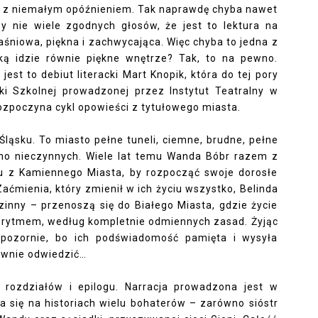
m z niemałym opóźnieniem. Tak naprawdę chyba nawet
y nie wiele zgodnych głosów, że jest to lektura na
aśniowa, piękna i zachwycająca. Więc chyba to jedna z
dką idzie równie piękne wnętrze? Tak, to na pewno.
est to debiut literacki Mart Knopik, która do tej pory
ki Szkolnej prowadzonej przez Instytut Teatralny w
zpoczyna cykl opowieści z tytułowego miasta.
Śląsku. To miasto pełne tuneli, ciemne, brudne, pełne
wno nieczynnych. Wiele lat temu Wanda Bóbr razem z
u z Kamiennego Miasta, by rozpocząć swoje dorosłe
 Zaćmienia, który zmienił w ich życiu wszystko, Belinda
dzinny – przenoszą się do Białego Miasta, gdzie życie
ym rytmem, według kompletnie odmiennych zasad. Żyjąc
ozornie, bo ich podświadomość pamięta i wysyła
ownie odwiedzić…
 rozdziałów i epilogu. Narracja prowadzona jest w
ia się na historiach wielu bohaterów – zarówno sióstr