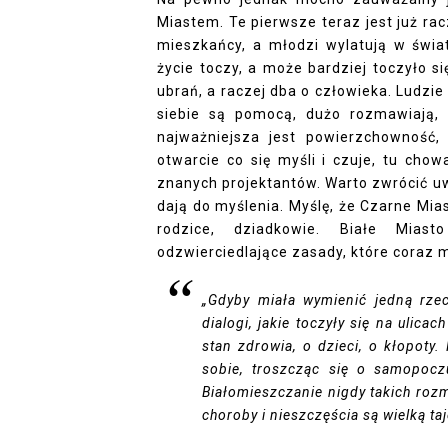
Miastem. Te pierwsze teraz jest już r
mieszkańcy, a młodzi wylatują w świat
życie toczy, a może bardziej toczyło si
ubrań, a raczej dba o człowieka. Ludzi
siebie są pomocą, dużo rozmawiają, w
najważniejsza jest powierzchowność,
otwarcie co się myśli i czuje, tu cho
znanych projektantów. Warto zwrócić u
dają do myślenia. Myślę, że Czarne Miast
rodzice, dziadkowie. Białe Mias
odzwierciedlające zasady, które coraz 
„
Gdyby miała wymienić jedną rzecz
dialogi, jakie toczyły się na ulica
stan zdrowia, o dzieci, o kłopoty.
sobie, troszcząc się o samopocz
Białomieszczanie nigdy takich rozm
choroby i nieszczęścia są wielką ta