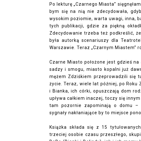
Po lekturę „Czarnego Miasta” sięgnęła
bym się na nią nie zdecydowała, gdyb
wysokim poziomie, warta uwagi, inna, b
tych publikacji, gdzie za piękną okła
Zdecydowanie trzeba też podkreślić, że j
była autorką scenariuszy dla Teatrote
Warszawie. Teraz „Czarnym Miastem” ro
Czarne Miasto położone jest gdzieś na 
sadzy i smogu, miasto kopalni już da
mężem Zdziśkiem przeprowadzili się t
życie. Teraz, wiele lat później, po Roku
i Bianka, ich córki, opuszczają dom ro
upływa całkiem inaczej, toczy się inn
tam pozornie zapominają o domu – p
sygnały nakłaniające by to miejsce pon
Książka składa się z 15 tytułowanych
trzeciej osobie czasu przeszłego, skup