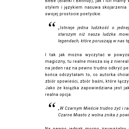
BeBe (Bianki i Belindy), jak i ich mamy
stylem i językiem nasuwa skojarzenia z
swojej prostocie poetyckie.
„
Istnieje jedna ludzkość o jedne
starszym niż nasza ludzka mowa
legendach, które poruszają w nas t
I tak jak można wyczytać w powyższ
magiczny, tu realne miesza się z niereal
na jeden raz na pewno trudno odkryć peł
końca odczytałam to, co autorka chcia
zbiór opowieści, zbiór baśni, które łącz
Jako że książka zapowiedziana jest ja
realna opcja.
„
W Czarnym Mieście trudno żyć i racz
Czarne Miasto z wolna znika z powi
Na pewno jednak mocno zauważalny j