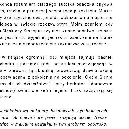
o końca rozumiem dlaczego autorka osadziła obydwa
ch, trochę to psuje mój odbiór tego przesłania. Miasta
ny być fizycznie dostępne do wskazania na mapie, nie
iejsca w świecie rzeczywistym. Moim zdaniem gdy
k Śląsk czy Singapur czy inne znane państwa i miasta
ko jest mi to wyjaśnić, jednak to osadzenie na mapie
cia, że nie mogę tego nie zaznaczyć w tej recenzji.
, w książce ogromną ilość miejsca zajmują baśnie,
nachorka i potomek rodu od stuleci mieszającego w
ię – zarówno tą aktualną, prawdziwą, doświadczoną
 opowiadaną z pokolenia na pokolenia. Ciocia Gienia
amy do ich dzieciństwa) i przy herbatce i domowym
śniowy świat wierzeń i legend. I tak zaczynają się
giczne.
elokolorową miksturę baśniowych, symbolicznych
nów lub marzeń na jawie, znajdują ujście. Nasza
lko w malutkim kawałku, w tym drobnym odprysku,