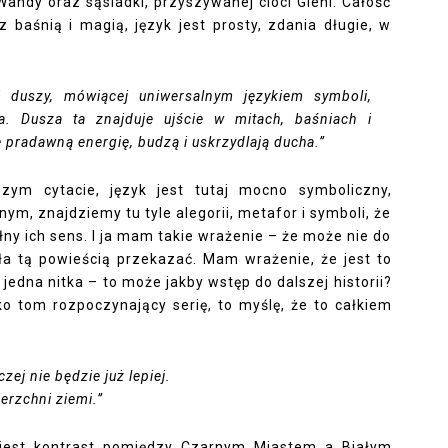
 Wandy oraz sąsiadki, przyszywanej cioci Gieni. Całość
 baśnią i magią, język jest prosty, zdania długie, w
j duszy, mówiącej uniwersalnym językiem symboli,
. Dusza ta znajduje ujście w mitach, baśniach i
ę pradawną energię, budzą i uskrzydlają ducha.”
ym cytacie, język jest tutaj mocno symboliczny,
nym, znajdziemy tu tyle alegorii, metafor i symboli, że
ny ich sens. I ja mam takie wrażenie – że może nie do
ła tą powieścią przekazać. Mam wrażenie, że jest to
y jedna nitka – to może jakby wstęp do dalszej historii?
ko tom rozpoczynający serię, to myślę, że to całkiem
ej nie będzie już lepiej.
erzchni ziemi.”
est kontrast pomiędzy Czarnym Miastem a Białym