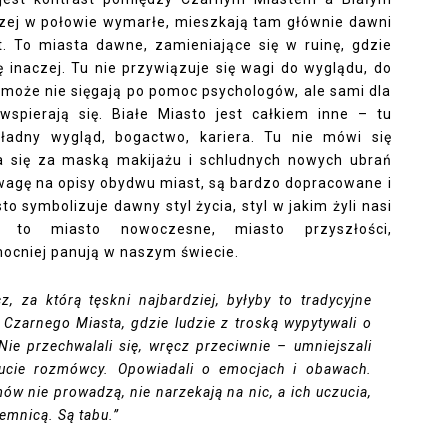
aczej w połowie wymarłe, mieszkają tam głównie dawni
. To miasta dawne, zamieniające się w ruinę, gdzie
ę inaczej. Tu nie przywiązuje się wagi do wyglądu, do
e może nie sięgają po pomoc psychologów, ale sami dla
spierają się. Białe Miasto jest całkiem inne – tu
 ładny wygląd, bogactwo, kariera. Tu nie mówi się
wa się za maską makijażu i schludnych nowych ubrań
wagę na opisy obydwu miast, są bardzo dopracowane i
o symbolizuje dawny styl życia, styl w jakim żyli nasi
to to miasto nowoczesne, miasto przyszłości,
mocniej panują w naszym świecie.
, za którą tęskni najbardziej, byłyby to tradycyjne
ch Czarnego Miasta, gdzie ludzie z troską wypytywali o
 Nie przechwalali się, wręcz przeciwnie – umniejszali
ucie rozmówcy. Opowiadali o emocjach i obawach.
ów nie prowadzą, nie narzekają na nic, a ich uczucia,
jemnicą. Są tabu.”