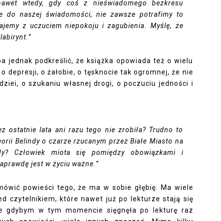
 nawet wtedy, gdy coś z nieświadomego bezkresu
 do naszej świadomości, nie zawsze potrafimy to
jemy z uczuciem niepokoju i zagubienia. Myślę, że
abirynt.”
a jednak podkreślić, że książka opowiada też o wielu
 depresji, o żałobie, o tęsknocie tak ogromnej, że nie
iei, o szukaniu własnej drogi, o poczuciu jedności i
ez ostatnie lata ani razu tego nie zrobiła? Trudno to
orii Belindy o czarze rzucanym przez Białe Miasto na
dy? Człowiek miota się pomiędzy obowiązkami i
aprawdę jest w życiu ważne.”
ówić powieści tego, że ma w sobie głębię. Ma wiele
ed czytelnikiem, które nawet już po lekturze stają się
że gdybym w tym momencie sięgnęła po lekturę raz