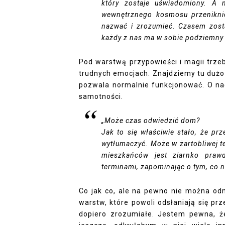
który zostaje uświadomiony. A
wewnętrznego kosmosu przeniknie
nazwać i zrozumieć. Czasem zosta
każdy z nas ma w sobie podziemny l
Pod warstwą przypowieści i magii trzeb
trudnych emocjach. Znajdziemy tu dużo o
pozwala normalnie funkcjonować. O nadz
samotności.
„
Może czas odwiedzić dom?
Jak to się właściwie stało, że prz
wytłumaczyć. Może w żartobliwej te
mieszkańców jest ziarnko praw
terminami, zapominając o tym, co n
Co jak co, ale na pewno nie można odm
warstw, które powoli odsłaniają się prz
dopiero zrozumiałe. Jestem pewna, 