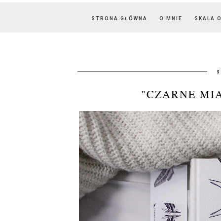
STRONA GŁÓWNA
O MNIE
SKALA 
g
"CZARNE MI