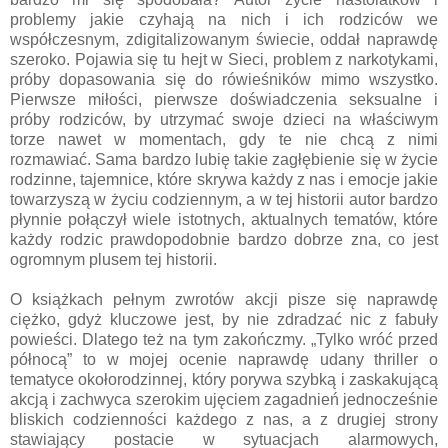
problemy jakie czyhają na nich i ich rodziców we
współczesnym, zdigitalizowanym świecie, oddał naprawdę
szeroko. Pojawia się tu hejt w Sieci, problem z narkotykami,
próby dopasowania się do rówieśników mimo wszystko.
Pierwsze miłości, pierwsze doświadczenia seksualne i
próby rodziców, by utrzymać swoje dzieci na właściwym
torze nawet w momentach, gdy te nie chcą z nimi
rozmawiać. Sama bardzo lubię takie zagłębienie się w życie
rodzinne, tajemnice, które skrywa każdy z nas i emocje jakie
towarzyszą w życiu codziennym, a w tej historii autor bardzo
płynnie połączył wiele istotnych, aktualnych tematów, które
każdy rodzic prawdopodobnie bardzo dobrze zna, co jest
ogromnym plusem tej historii.
O książkach pełnym zwrotów akcji pisze się naprawdę
ciężko, gdyż kluczowe jest, by nie zdradzać nic z fabuły
powieści. Dlatego też na tym zakończmy. „Tylko wróć przed
północą” to w mojej ocenie naprawdę udany thriller o
tematyce okołorodzinnej, który porywa szybką i zaskakującą
akcją i zachwyca szerokim ujęciem zagadnień jednocześnie
bliskich codzienności każdego z nas, a z drugiej strony
stawiający postacie w sytuacjach alarmowych,