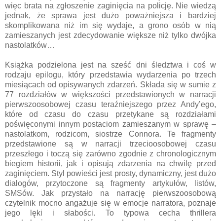
więc brata na zgłoszenie zaginięcia na policję. Nie wiedzą
jednak, że sprawa jest dużo poważniejsza i bardziej
skomplikowana niż im się wydaje, a grono osób w nią
zamieszanych jest zdecydowanie większe niż tylko dwójka
nastolatków…
Książka podzielona jest na sześć dni śledztwa i coś w
rodzaju epilogu, który przedstawia wydarzenia po trzech
miesiącach od opisywanych zdarzeń. Składa się w sumie z
77 rozdziałów w większości przedstawionych w narracji
pierwszoosobowej czasu teraźniejszego przez Andy’ego,
które od czasu do czasu przetykane są rozdziałami
poświęconymi innym postaciom zamieszanym w sprawę –
nastolatkom, rodzicom, siostrze Connora. Te fragmenty
przedstawione są w narracji trzecioosobowej czasu
przeszłego i toczą się zarówno zgodnie z chronologicznym
biegiem historii, jak i opisują zdarzenia na chwilę przed
zaginięciem. Styl powieści jest prosty, dynamiczny, jest dużo
dialogów, przytoczone są fragmenty artykułów, listów,
SMSów. Jak przystało na narrację pierwszoosobową
czytelnik mocno angażuje się w emocje narratora, poznaje
jego lęki i słabości. To typowa cecha thrillera