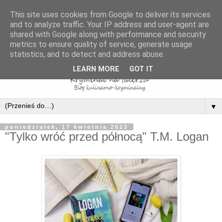
This site uses cookies from Google to deliver its services
and to analyze traffic. Your IP address and user-agent are
shared with Google along with performance and security
metrics to ensure quality of service, generate usage
statistics, and to detect and address abuse.
LEARN MORE
GOT IT
▼
poniedziałek, 17 kwietnia 2023
"Tylko wróć przed północą" T.M. Logan