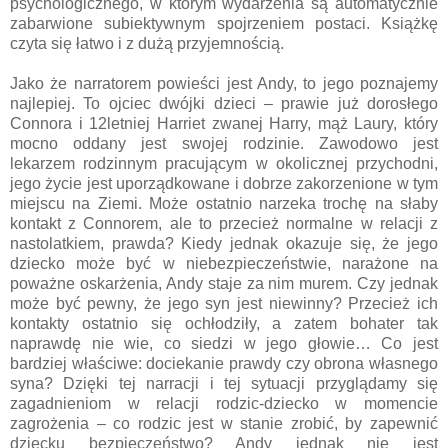
psychologicznego, w którym wydarzenia są automatycznie
zabarwione subiektywnym spojrzeniem postaci. Książkę
czyta się łatwo i z dużą przyjemnością.
Jako że narratorem powieści jest Andy, to jego poznajemy
najlepiej. To ojciec dwójki dzieci – prawie już dorosłego
Connora i 12letniej Harriet zwanej Harry, mąż Laury, który
mocno oddany jest swojej rodzinie. Zawodowo jest
lekarzem rodzinnym pracującym w okolicznej przychodni,
jego życie jest uporządkowane i dobrze zakorzenione w tym
miejscu na Ziemi. Może ostatnio narzeka trochę na słaby
kontakt z Connorem, ale to przecież normalne w relacji z
nastolatkiem, prawda? Kiedy jednak okazuje się, że jego
dziecko może być w niebezpieczeństwie, narażone na
poważne oskarżenia, Andy staje za nim murem. Czy jednak
może być pewny, że jego syn jest niewinny? Przecież ich
kontakty ostatnio się ochłodziły, a zatem bohater tak
naprawdę nie wie, co siedzi w jego głowie… Co jest
bardziej właściwe: dociekanie prawdy czy obrona własnego
syna? Dzięki tej narracji i tej sytuacji przyglądamy się
zagadnieniom w relacji rodzic-dziecko w momencie
zagrożenia – co rodzic jest w stanie zrobić, by zapewnić
dziecku bezpieczeństwo? Andy jednak nie jest