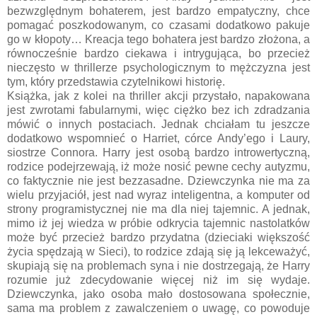
bezwzględnym bohaterem, jest bardzo empatyczny, chce
pomagać poszkodowanym, co czasami dodatkowo pakuje
go w kłopoty… Kreacja tego bohatera jest bardzo złożona, a
równocześnie bardzo ciekawa i intrygująca, bo przecież
nieczęsto w thrillerze psychologicznym to mężczyzna jest
tym, który przedstawia czytelnikowi historię.
Książka, jak z kolei na thriller akcji przystało, napakowana
jest zwrotami fabularnymi, więc ciężko bez ich zdradzania
mówić o innych postaciach. Jednak chciałam tu jeszcze
dodatkowo wspomnieć o Harriet, córce Andy’ego i Laury,
siostrze Connora. Harry jest osobą bardzo introwertyczną,
rodzice podejrzewają, iż może nosić pewne cechy autyzmu,
co faktycznie nie jest bezzasadne. Dziewczynka nie ma za
wielu przyjaciół, jest nad wyraz inteligentna, a komputer od
strony programistycznej nie ma dla niej tajemnic. A jednak,
mimo iż jej wiedza w próbie odkrycia tajemnic nastolatków
może być przecież bardzo przydatna (dzieciaki większość
życia spędzają w Sieci), to rodzice zdają się ją lekceważyć,
skupiają się na problemach syna i nie dostrzegają, że Harry
rozumie już zdecydowanie więcej niż im się wydaje.
Dziewczynka, jako osoba mało dostosowana społecznie,
sama ma problem z zawalczeniem o uwagę, co powoduje