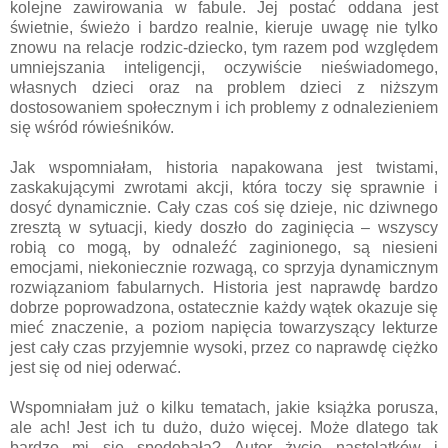
kolejne zawirowania w fabule. Jej postać oddana jest
świetnie, świeżo i bardzo realnie, kieruje uwagę nie tylko
znowu na relacje rodzic-dziecko, tym razem pod względem
umniejszania inteligencji, oczywiście nieświadomego,
własnych dzieci oraz na problem dzieci z niższym
dostosowaniem społecznym i ich problemy z odnalezieniem
się wśród rówieśników.
Jak wspomniałam, historia napakowana jest twistami,
zaskakującymi zwrotami akcji, która toczy się sprawnie i
dosyć dynamicznie. Cały czas coś się dzieje, nic dziwnego
zresztą w sytuacji, kiedy doszło do zaginięcia – wszyscy
robią co mogą, by odnaleźć zaginionego, są niesieni
emocjami, niekoniecznie rozwagą, co sprzyja dynamicznym
rozwiązaniom fabularnych. Historia jest naprawdę bardzo
dobrze poprowadzona, ostatecznie każdy wątek okazuje się
mieć znaczenie, a poziom napięcia towarzyszący lekturze
jest cały czas przyjemnie wysoki, przez co naprawdę ciężko
jest się od niej oderwać.
Wspomniałam już o kilku tematach, jakie książka porusza,
ale ach! Jest ich tu dużo, dużo więcej. Może dlatego tak
bardzo mi się spodobała? Autor życie nastolatków i