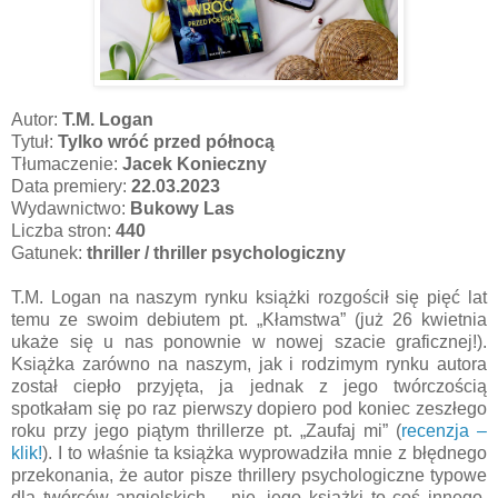
Autor:
T.M. Logan
Tytuł:
Tylko wróć przed północą
Tłumaczenie:
Jacek Konieczny
Data premiery:
22.03.2023
Wydawnictwo:
Bukowy Las
Liczba stron:
440
Gatunek:
thriller / thriller psychologiczny
T.M. Logan na naszym rynku książki rozgościł się pięć lat
temu ze swoim debiutem pt. „Kłamstwa” (już 26 kwietnia
ukaże się u nas ponownie w nowej szacie graficznej!).
Książka zarówno na naszym, jak i rodzimym rynku autora
został ciepło przyjęta, ja jednak z jego twórczością
spotkałam się po raz pierwszy dopiero pod koniec zeszłego
roku przy jego piątym thrillerze pt. „Zaufaj mi” (
recenzja –
klik!
). I to właśnie ta książka wyprowadziła mnie z błędnego
przekonania, że autor pisze thrillery psychologiczne typowe
dla twórców angielskich – nie, jego książki to coś innego,