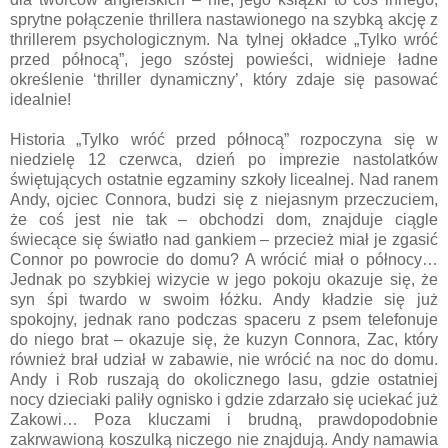
sprytne połączenie thrillera nastawionego na szybką akcję z
thrillerem psychologicznym. Na tylnej okładce „Tylko wróć
przed północą”, jego szóstej powieści, widnieje ładne
określenie ‘thriller dynamiczny’, który zdaje się pasować
idealnie!
Historia „Tylko wróć przed północą” rozpoczyna się w
niedzielę 12 czerwca, dzień po imprezie nastolatków
świętujących ostatnie egzaminy szkoły licealnej. Nad ranem
Andy, ojciec Connora, budzi się z niejasnym przeczuciem,
że coś jest nie tak – obchodzi dom, znajduje ciągle
świecące się światło nad gankiem – przecież miał je zgasić
Connor po powrocie do domu? A wrócić miał o północy…
Jednak po szybkiej wizycie w jego pokoju okazuje się, że
syn śpi twardo w swoim łóżku. Andy kładzie się już
spokojny, jednak rano podczas spaceru z psem telefonuje
do niego brat – okazuje się, że kuzyn Connora, Zac, który
również brał udział w zabawie, nie wrócić na noc do domu.
Andy i Rob ruszają do okolicznego lasu, gdzie ostatniej
nocy dzieciaki paliły ognisko i gdzie zdarzało się uciekać już
Zakowi… Poza kluczami i brudną, prawdopodobnie
zakrwawioną koszulką niczego nie znajdują. Andy namawia