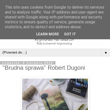
This site uses cookies from Google to deliver its services
and to analyze traffic. Your IP address and user-agent are
shared with Google along with performance and security
metrics to ensure quality of service, generate usage
statistics, and to detect and address abuse.
LEARN MORE
GOT IT
▼
czwartek, 6 sierpnia 2020
"Brudna sprawa" Robert Dugoni