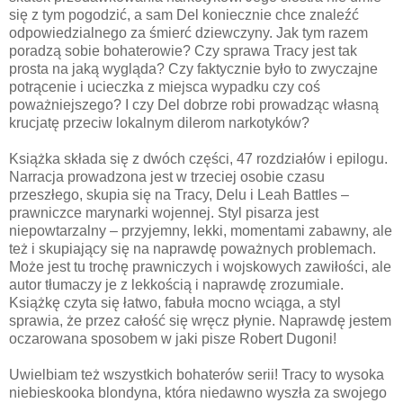
się z tym pogodzić, a sam Del koniecznie chce znaleźć
odpowiedzialnego za śmierć dziewczyny. Jak tym razem
poradzą sobie bohaterowie? Czy sprawa Tracy jest tak
prosta na jaką wygląda? Czy faktycznie było to zwyczajne
potrącenie i ucieczka z miejsca wypadku czy coś
poważniejszego? I czy Del dobrze robi prowadząc własną
krucjatę przeciw lokalnym dilerom narkotyków?
Książka składa się z dwóch części, 47 rozdziałów i epilogu.
Narracja prowadzona jest w trzeciej osobie czasu
przeszłego, skupia się na Tracy, Delu i Leah Battles –
prawniczce marynarki wojennej. Styl pisarza jest
niepowtarzalny – przyjemny, lekki, momentami zabawny, ale
też i skupiający się na naprawdę poważnych problemach.
Może jest tu trochę prawniczych i wojskowych zawiłości, ale
autor tłumaczy je z lekkością i naprawdę zrozumiale.
Książkę czyta się łatwo, fabuła mocno wciąga, a styl
sprawia, że przez całość się wręcz płynie. Naprawdę jestem
oczarowana sposobem w jaki pisze Robert Dugoni!
Uwielbiam też wszystkich bohaterów serii! Tracy to wysoka
niebieskooka blondyna, która niedawno wyszła za swojego