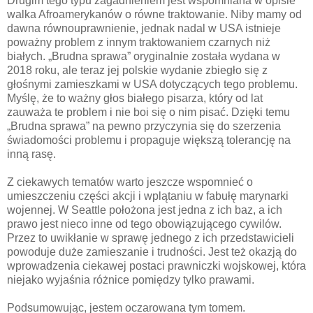
Drugim tego typu zagadnieniem jest wspomniana w opisie
walka Afroamerykanów o równe traktowanie. Niby mamy od
dawna równouprawnienie, jednak nadal w USA istnieje
poważny problem z innym traktowaniem czarnych niż
białych. „Brudna sprawa” oryginalnie została wydana w
2018 roku, ale teraz jej polskie wydanie zbiegło się z
głośnymi zamieszkami w USA dotyczących tego problemu.
Myślę, że to ważny głos białego pisarza, który od lat
zauważa te problem i nie boi się o nim pisać. Dzięki temu
„Brudna sprawa” na pewno przyczynia się do szerzenia
świadomości problemu i propaguje większą tolerancję na
inną rasę.
Z ciekawych tematów warto jeszcze wspomnieć o
umieszczeniu części akcji i wplątaniu w fabułę marynarki
wojennej. W Seattle położona jest jedna z ich baz, a ich
prawo jest nieco inne od tego obowiązującego cywilów.
Przez to uwikłanie w sprawę jednego z ich przedstawicieli
powoduje duże zamieszanie i trudności. Jest też okazją do
wprowadzenia ciekawej postaci prawniczki wojskowej, która
niejako wyjaśnia różnice pomiędzy tylko prawami.
Podsumowując, jestem oczarowana tym tomem.