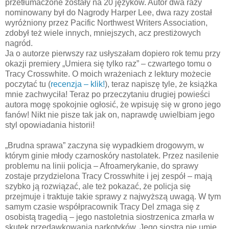
przetłumaczone zostały na 20 języków. Autor dwa razy
nominowany był do Nagrody Harper Lee, dwa razy został
wyróżniony przez Pacific Northwest Writers Association,
zdobył też wiele innych, mniejszych, acz prestiżowych
nagród.
Ja o autorze pierwszy raz usłyszałam dopiero rok temu przy
okazji premiery „Umiera się tylko raz” – czwartego tomu o
Tracy Crosswhite. O moich wrażeniach z lektury możecie
poczytać tu (
recenzja – klik!
), teraz napiszę tyle, że książka
mnie zachwyciła! Teraz po przeczytaniu drugiej powieści
autora mogę spokojnie ogłosić, że wpisuję się w grono jego
fanów! Nikt nie pisze tak jak on, naprawdę uwielbiam jego
styl opowiadania historii!
„Brudna sprawa” zaczyna się wypadkiem drogowym, w
którym ginie młody czarnoskóry nastolatek. Przez nasilenie
problemu na linii policja – Afroamerykanie, do sprawy
zostaje przydzielona Tracy Crosswhite i jej zespół – mają
szybko ją rozwiązać, ale też pokazać, że policja się
przejmuje i traktuje takie sprawy z najwyższą uwagą. W tym
samym czasie współpracownik Tracy Del zmaga się z
osobistą tragedią – jego nastoletnia siostrzenica zmarła w
skutek przedawkowania narkotyków. Jego siostra nie umie