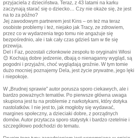
przyjaciela z dzieciństwa. Teraz, z 43 latami na karku
zaczynają starać się o dziecko… Czy nie okaże się, że jest
na to za późno?
Jej zawodowym partnerem jest Kins – on też ma teraz
osobiste problemy i też, niejako jak Tracy, ze zdrowiem,
przez co w wydarzenia tego tomu nie angażuje się
bezpośrednio, ale i tak cały czas gdzieś tam w tle się
przewija.
Del i Faz, pozostali członkowie zespołu to oryginalni Włosi
😊
Kochają dobre jedzenie, dbają o nienaganny wygląd, są
pogodni i przyjaźni, choć wyglądają groźnie. W tym tomie
dużo mocniej poznajemy Dela, jest życie prywatne, jego lęki
i niepokoje.
W „Brudnej sprawie” autor porusza sporo ciekawych, ale i
bardzo poważnych tematów. Po pierwsze główna uwaga
skupiona jest tu na problemie z narkotykami, który dotyka
nastolatków. I nie jest to, jak mogłoby się wydawać,
margines społeczny, a dzieciaki dobre, z porządnych
domów. Autor przytacza sporo statystyk i bardzo rzetelnie i
szczegółowo podchodzi do tematu.