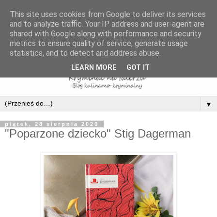
This site uses cookies from Google to deliver its services
and to analyze traffic. Your IP address and user-agent are
shared with Google along with performance and security
metrics to ensure quality of service, generate usage
statistics, and to detect and address abuse.
LEARN MORE
GOT IT
▼
piątek, 28 sierpnia 2020
"Poparzone dziecko" Stig Dagerman