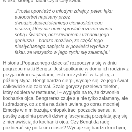
wieku, którego nadal czyta cały świat.
„Prosta opowieść o młodym zdrajcy, pełen lęku
autoportret napisany przez
dwudziestopięcioletniego cienkoskórnego
pisarza, który nie umie sprostać rozczarowaniu
sobą i światem, oczekiwaniom i uznaniu jego
geniuszu – bardzo możliwe, że część tego
niesłychanego napięcia w powieści wynika z
faktu, że wszystko w jego życiu się załamuje.”
Historia „Poparzonego dziecka” rozpoczyna się w dniu
pogrzebu matki Bengta. Jest spotkanie w domu ich rodziny z
przyjaciółmi i sąsiadami, jest uroczystość w kaplicy, a
później stypa. Bengt bardzo cierpi, wydaje się, że jego świat
całkowicie się załamał. Szalę goryczy przelewa telefon,
który odbiera w restauracji – wygląda na to, że dzwoniła
kochanka ojca. Bengt teraz czuje się nie tylko załamany, ale
i zdradzony, co z dnia na dzień uwiera go coraz mocniej.
Emocje w nim buzują, chłopak traci poczucie sensu, a
pustkę zapełnia powoli dziwną fascynacją przeplatającą się
z nienawiścią do kochanki ojca. Czy Bengt da radę
pozbierać się po takim ciosie? Wydaje się bardzo kruchym,