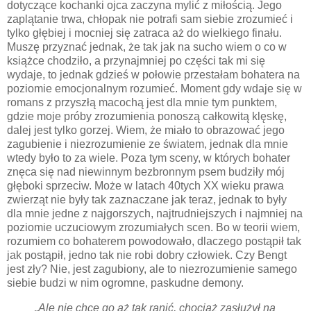
dotyczące kochanki ojca zaczyna mylić z miłością. Jego
zaplątanie trwa, chłopak nie potrafi sam siebie zrozumieć i
tylko głębiej i mocniej się zatraca aż do wielkiego finału.
Muszę przyznać jednak, że tak jak na sucho wiem o co w
książce chodziło, a przynajmniej po części tak mi się
wydaje, to jednak gdzieś w połowie przestałam bohatera na
poziomie emocjonalnym rozumieć. Moment gdy wdaje się w
romans z przyszłą macochą jest dla mnie tym punktem,
gdzie moje próby zrozumienia ponoszą całkowitą klęskę,
dalej jest tylko gorzej. Wiem, że miało to obrazować jego
zagubienie i niezrozumienie ze światem, jednak dla mnie
wtedy było to za wiele. Poza tym sceny, w których bohater
znęca się nad niewinnym bezbronnym psem budziły mój
głęboki sprzeciw. Może w latach 40tych XX wieku prawa
zwierząt nie były tak zaznaczane jak teraz, jednak to były
dla mnie jedne z najgorszych, najtrudniejszych i najmniej na
poziomie uczuciowym zrozumiałych scen. Bo w teorii wiem,
rozumiem co bohaterem powodowało, dlaczego postąpił tak
jak postąpił, jedno tak nie robi dobry człowiek. Czy Bengt
jest zły? Nie, jest zagubiony, ale to niezrozumienie samego
siebie budzi w nim ogromne, paskudne demony.
„Ale nie chcę go aż tak ranić, chociaż zasłużył na