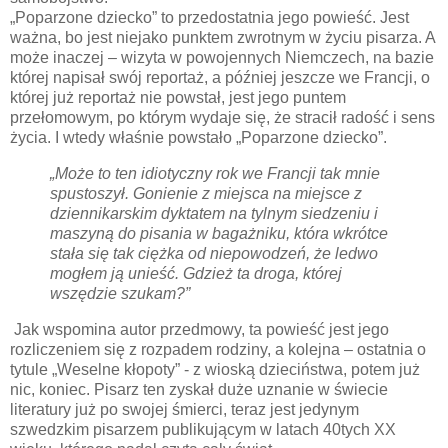
„Poparzone dziecko” to przedostatnia jego powieść. Jest
ważna, bo jest niejako punktem zwrotnym w życiu pisarza. A
może inaczej – wizyta w powojennych Niemczech, na bazie
której napisał swój reportaż, a później jeszcze we Francji, o
której już reportaż nie powstał, jest jego puntem
przełomowym, po którym wydaje się, że stracił radość i sens
życia. I wtedy właśnie powstało „Poparzone dziecko”.
„Może to ten idiotyczny rok we Francji tak mnie
spustoszył. Gonienie z miejsca na miejsce z
dziennikarskim dyktatem na tylnym siedzeniu i
maszyną do pisania w bagażniku, która wkrótce
stała się tak ciężka od niepowodzeń, że ledwo
mogłem ją unieść. Gdzież ta droga, której
wszędzie szukam?”
Jak wspomina autor przedmowy, ta powieść jest jego
rozliczeniem się z rozpadem rodziny, a kolejna – ostatnia o
tytule „Weselne kłopoty” - z wioską dzieciństwa, potem już
nic, koniec. Pisarz ten zyskał duże uznanie w świecie
literatury już po swojej śmierci, teraz jest jedynym
szwedzkim pisarzem publikującym w latach 40tych XX