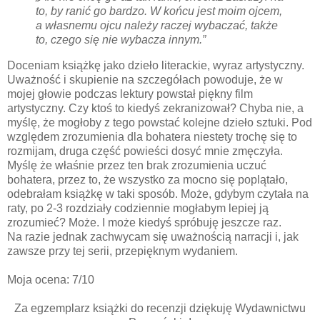
to, by ranić go bardzo. W końcu jest moim ojcem,
a własnemu ojcu należy raczej wybaczać, także
to, czego się nie wybacza innym.”
Doceniam książkę jako dzieło literackie, wyraz artystyczny.
Uważność i skupienie na szczegółach powoduje, że w
mojej głowie podczas lektury powstał piękny film
artystyczny. Czy ktoś to kiedyś zekranizował? Chyba nie, a
myślę, że mogłoby z tego powstać kolejne dzieło sztuki. Pod
względem zrozumienia dla bohatera niestety trochę się to
rozmijam, druga część powieści dosyć mnie zmęczyła.
Myślę że właśnie przez ten brak zrozumienia uczuć
bohatera, przez to, że wszystko za mocno się poplątało,
odebrałam książkę w taki sposób. Może, gdybym czytała na
raty, po 2-3 rozdziały codziennie mogłabym lepiej ją
zrozumieć? Może. I może kiedyś spróbuję jeszcze raz.
Na razie jednak zachwycam się uważnością narracji i, jak
zawsze przy tej serii, przepięknym wydaniem.
Moja ocena: 7/10
Za egzemplarz książki do recenzji dziękuję Wydawnictwu