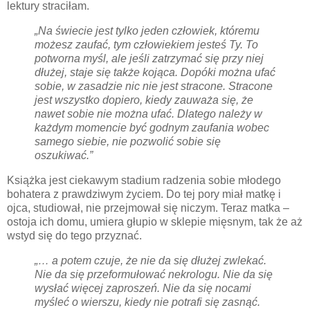
lektury straciłam.
„Na świecie jest tylko jeden człowiek, któremu
możesz zaufać, tym człowiekiem jesteś Ty. To
potworna myśl, ale jeśli zatrzymać się przy niej
dłużej, staje się także kojąca. Dopóki można ufać
sobie, w zasadzie nic nie jest stracone. Stracone
jest wszystko dopiero, kiedy zauważa się, że
nawet sobie nie można ufać. Dlatego należy w
każdym momencie być godnym zaufania wobec
samego siebie, nie pozwolić sobie się
oszukiwać.”
Książka jest ciekawym stadium radzenia sobie młodego
bohatera z prawdziwym życiem. Do tej pory miał matkę i
ojca, studiował, nie przejmował się niczym. Teraz matka –
ostoja ich domu, umiera głupio w sklepie mięsnym, tak że aż
wstyd się do tego przyznać.
„… a potem czuje, że nie da się dłużej zwlekać.
Nie da się przeformułować nekrologu. Nie da się
wysłać więcej zaproszeń. Nie da się nocami
myśleć o wierszu, kiedy nie potrafi się zasnąć.