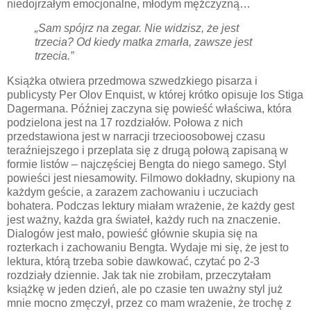
niedojrzałym emocjonalne, młodym mężczyzną…
„Sam spójrz na zegar. Nie widzisz, że jest
trzecia? Od kiedy matka zmarła, zawsze jest
trzecia.”
Książka otwiera przedmowa szwedzkiego pisarza i
publicysty Per Olov Enquist, w której krótko opisuje los Stiga
Dagermana. Później zaczyna się powieść właściwa, która
podzielona jest na 17 rozdziałów. Połowa z nich
przedstawiona jest w narracji trzecioosobowej czasu
teraźniejszego i przeplata się z drugą połową zapisaną w
formie listów – najczęściej Bengta do niego samego. Styl
powieści jest niesamowity. Filmowo dokładny, skupiony na
każdym geście, a zarazem zachowaniu i uczuciach
bohatera. Podczas lektury miałam wrażenie, że każdy gest
jest ważny, każda gra świateł, każdy ruch na znaczenie.
Dialogów jest mało, powieść głównie skupia się na
rozterkach i zachowaniu Bengta. Wydaje mi się, że jest to
lektura, którą trzeba sobie dawkować, czytać po 2-3
rozdziały dziennie. Jak tak nie zrobiłam, przeczytałam
książkę w jeden dzień, ale po czasie ten uważny styl już
mnie mocno zmęczył, przez co mam wrażenie, że trochę z