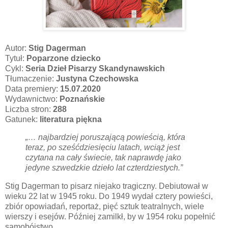
Autor:
Stig Dagerman
Tytuł:
Poparzone dziecko
Cykl:
Seria Dzieł Pisarzy Skandynawskich
Tłumaczenie:
Justyna Czechowska
Data premiery:
15.07.2020
Wydawnictwo:
Poznańskie
Liczba stron:
288
Gatunek:
literatura piękna
„… najbardziej poruszającą powieścią, która
teraz, po sześćdziesięciu latach, wciąż jest
czytana na cały świecie, tak naprawdę jako
jedyne szwedzkie dzieło lat czterdziestych.”
Stig Dagerman to pisarz niejako tragiczny. Debiutował w
wieku 22 lat w 1945 roku. Do 1949 wydał cztery powieści,
zbiór opowiadań, reportaż, pięć sztuk teatralnych, wiele
wierszy i esejów. Później zamilkł, by w 1954 roku popełnić
samobójstwo.