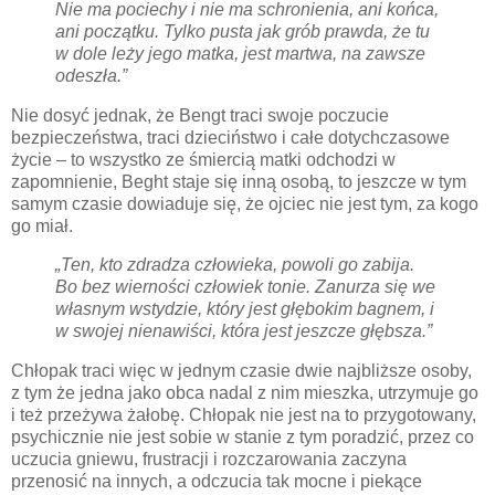
Nie ma pociechy i nie ma schronienia, ani końca,
ani początku. Tylko pusta jak grób prawda, że tu
w dole leży jego matka, jest martwa, na zawsze
odeszła.”
Nie dosyć jednak, że Bengt traci swoje poczucie
bezpieczeństwa, traci dzieciństwo i całe dotychczasowe
życie – to wszystko ze śmiercią matki odchodzi w
zapomnienie, Beght staje się inną osobą, to jeszcze w tym
samym czasie dowiaduje się, że ojciec nie jest tym, za kogo
go miał.
„Ten, kto zdradza człowieka, powoli go zabija.
Bo bez wierności człowiek tonie. Zanurza się we
własnym wstydzie, który jest głębokim bagnem, i
w swojej nienawiści, która jest jeszcze głębsza.”
Chłopak traci więc w jednym czasie dwie najbliższe osoby,
z tym że jedna jako obca nadal z nim mieszka, utrzymuje go
i też przeżywa żałobę. Chłopak nie jest na to przygotowany,
psychicznie nie jest sobie w stanie z tym poradzić, przez co
uczucia gniewu, frustracji i rozczarowania zaczyna
przenosić na innych, a odczucia tak mocne i piekące