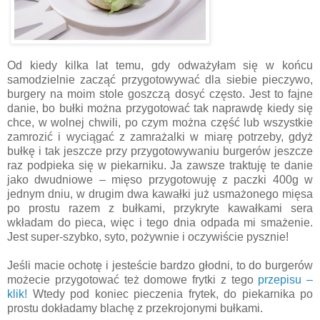
Od kiedy kilka lat temu, gdy odważyłam się w końcu
samodzielnie zacząć przygotowywać dla siebie pieczywo,
burgery na moim stole goszczą dosyć często. Jest to fajne
danie, bo bułki można przygotować tak naprawdę kiedy się
chce, w wolnej chwili, po czym można część lub wszystkie
zamrozić i wyciągać z zamrażalki w miarę potrzeby, gdyż
bułkę i tak jeszcze przy przygotowywaniu burgerów jeszcze
raz podpieka się w piekarniku. Ja zawsze traktuję te danie
jako dwudniowe – mięso przygotowuję z paczki 400g w
jednym dniu, w drugim dwa kawałki już usmażonego mięsa
po prostu razem z bułkami, przykryte kawałkami sera
wkładam do pieca, więc i tego dnia odpada mi smażenie.
Jest super-szybko, syto, pożywnie i oczywiście pysznie!
Jeśli macie ochotę i jesteście bardzo głodni, to do burgerów
możecie przygotować też domowe frytki z tego
przepisu –
klik!
Wtedy pod koniec pieczenia frytek, do piekarnika po
prostu dokładamy blachę z przekrojonymi bułkami.