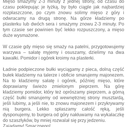
Mięso smażymy 2-3 minuty z jednej strony, od czasu do
czasu poklepując je łyżką, by było ciągle jak najbardziej
rozpłaszczone, po czym znowu solimy mięso z góry i
odwracamy na drugą stronę. Na górze kładziemy po
plasterku lub dwóch sera i smażymy znowu 2-3 minuty. Po
tym czasie ser powinien być lekko rozpuszczony, a mięso
duże wysmażone.
W czasie gdy mięso się smaży na patelni, przygotowujemy
warzywa – sałatę myjemy i osuszamy, dzielimy na dwa
kawałki. Pomidor i ogórek kroimy na plasterki.
Ładnie podpieczone bułki wyciągamy z pieca, dolną część
bułek kładziemy na talerze i obficie smarujemy majonezem.
Na to kładziemy sałatę i ogórek, później mięso, które
doprawiamy świeżo zmielonym pieprzem. Na górę
kładziemy pomidor, który też oprószamy pieprzem, a górną
część bułki smarujemy od wewnętrznej strony musztardą,
jeśli lubimy, a jeśli nie, to znowu majonezem i przykrywamy
nią burgera. Lekko spłaszamy całość ręką, jeśli
dysponujemy, to burgera od góry nakłuwamy na wykałaczkę
do szaszłyków, by mniej rozwalał się przy jedzeniu.
Zajadamy! Smacznego!