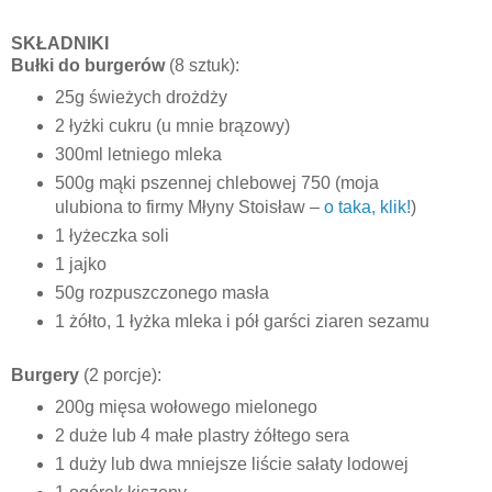
SKŁADNIKI
Bułki do burgerów
(8 sztuk):
25g świeżych drożdży
2 łyżki cukru (u mnie brązowy)
300ml letniego mleka
500g mąki pszennej chlebowej 750 (moja
ulubiona to firmy Młyny Stoisław –
o taka, klik!
)
1 łyżeczka soli
1 jajko
50g rozpuszczonego masła
1 żółto, 1 łyżka mleka i pół garści ziaren sezamu
Burgery
(2 porcje):
200g mięsa wołowego mielonego
2 duże lub 4 małe plastry żółtego sera
1 duży lub dwa mniejsze liście sałaty lodowej