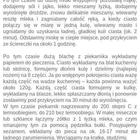
Po tym czasie do dużej miski wsypujemy pozostałą mąkę,
dodajemy sól i jajko, lekko mieszamy łyżką, dodajemy
wyrośnięte drożdże, znowu delikatnie mieszamy, wlewamy
resztę mleka i zagniatamy całość ręką, a kiedy ciasto
połączy się w miarę w jedną kulę, wlewamy masło i
ugniatamy do uzyskania ładnej, gładkiej kuli ciasta (ok. 2
minut). Odstawimy miskę w ciepłe miejsce, pod przykryciem
ze ściereczki na około 1 godzinę.
Po tym czasie dużą blachę z piekarnika wykładamy
papierem do pieczenia. Ciasto wykładamy na blat kuchenny
lub stolnicę, formujemy dłońmi kulę i dzielimy (najlepiej
nożem) na 8 części. Ja po wstępnym pokrojeniu ciasta ważę
każdą część na wadze kuchennej – każda powinna ważyć
około 120g. Każdą część ciasta formujemy w kulkę,
wykładamy na blasze, lekko spłaszczamy dłonią i ponownie
zostawimy pod przykryciem na 30 minut do wyrośnięcia.
W tym czasie piekarnik nagrzewamy do 200 stopni C z
termoobiegiem, do 210 bez termoobiegu. W małej miseczce
lub szklance łączymy żółtko z 1 łyżką mleka, po czym
smarujemy tym za pomocą pędzelka bułki. Posypujemy
sezamem, wkładamy do pieca na ok. 16-17 minut do
ładnego zarumienienia. Wyciągamy na kratkę, studzimy.