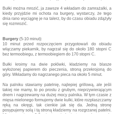
Bułki można mrozić, ja zawsze 4 wkładam do zamrażalki, a
kiedy przyjdzie mi ochota na burgery, wystarczy, że tego
dnia rano wyciągnę je na talerz, by do czasu obiadu zdążyły
się rozmrozić.
Burgery
(5-10 minut):
10 minut przed rozpoczęciem przygotowań do obiadu
włączamy piekarnik, by nagrzał się do około 180 stopni C
bez termoobiegu, z termoobiegiem do 170 stopni C.
Bułki kroimy na dwie połówki, kładziemy na blasze
wyłożonej papierem do pieczenia, stroną przekrojoną do
góry. Wkładamy do nagrzanego pieca na około 5 minut.
Na palniku stawiamy patelnię, najlepiej grillową, ale jeśli
takiej nie mamy, to po prostu z grubym, nieprzywierającym
dnem i nagrzewamy na dużej mocy palnika. W tym czasie z
mięsa mielonego formujemy dwie kulki, które rozpłaszczamy
ręką na okręgi, tak cienkie jak się da. Jedną stronę
posypujemy solą i tą stroną kładziemy na rozgrzanej patelni.