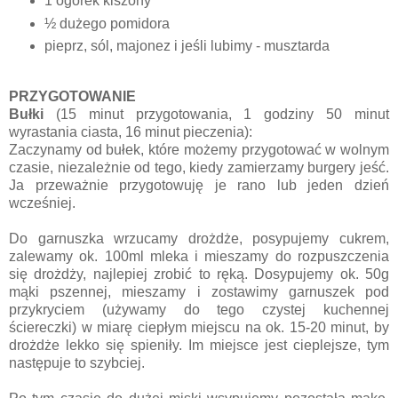
1 ogórek kiszony
½ dużego pomidora
pieprz, sól, majonez i jeśli lubimy - musztarda
PRZYGOTOWANIE
Bułki
(15 minut przygotowania, 1 godziny 50 minut
wyrastania ciasta, 16 minut pieczenia):
Zaczynamy od bułek, które możemy przygotować w wolnym
czasie, niezależnie od tego, kiedy zamierzamy burgery jeść.
Ja przeważnie przygotowuję je rano lub jeden dzień
wcześniej.
Do garnuszka wrzucamy drożdże, posypujemy cukrem,
zalewamy ok. 100ml mleka i mieszamy do rozpuszczenia
się drożdży, najlepiej zrobić to ręką. Dosypujemy ok. 50g
mąki pszennej, mieszamy i zostawimy garnuszek pod
przykryciem (używamy do tego czystej kuchennej
ściereczki) w miarę ciepłym miejscu na ok. 15-20 minut, by
drożdże lekko się spieniły. Im miejsce jest cieplejsze, tym
następuje to szybciej.