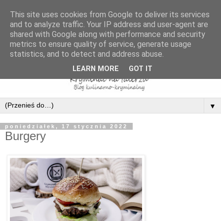
This site uses cookies from Google to deliver its services
and to analyze traffic. Your IP address and user-agent are
shared with Google along with performance and security
metrics to ensure quality of service, generate usage
statistics, and to detect and address abuse.
LEARN MORE
GOT IT
▼
poniedziałek, 17 stycznia 2022
Burgery