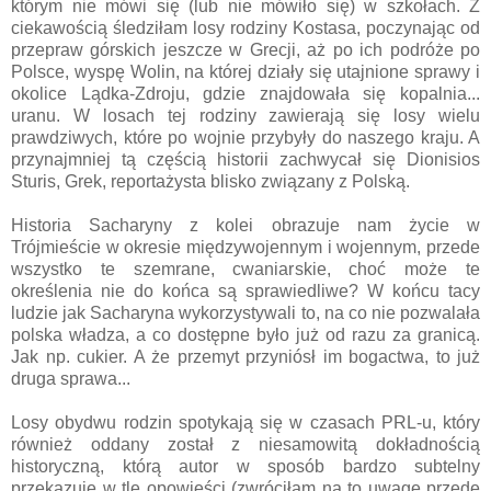
którym nie mówi się (lub nie mówiło się) w szkołach. Z
ciekawością śledziłam losy rodziny Kostasa, poczynając od
przepraw górskich jeszcze w Grecji, aż po ich podróże po
Polsce, wyspę Wolin, na której działy się utajnione sprawy i
okolice Lądka-Zdroju, gdzie znajdowała się kopalnia...
uranu. W losach tej rodziny zawierają się losy wielu
prawdziwych, które po wojnie przybyły do naszego kraju. A
przynajmniej tą częścią historii zachwycał się Dionisios
Sturis, Grek, reportażysta blisko związany z Polską.
Historia Sacharyny z kolei obrazuje nam życie w
Trójmieście w okresie międzywojennym i wojennym, przede
wszystko te szemrane, cwaniarskie, choć może te
określenia nie do końca są sprawiedliwe? W końcu tacy
ludzie jak Sacharyna wykorzystywali to, na co nie pozwalała
polska władza, a co dostępne było już od razu za granicą.
Jak np. cukier. A że przemyt przyniósł im bogactwa, to już
druga sprawa...
Losy obydwu rodzin spotykają się w czasach PRL-u, który
również oddany został z niesamowitą dokładnością
historyczną, którą autor w sposób bardzo subtelny
przekazuje w tle opowieści (zwróciłam na to uwagę przede