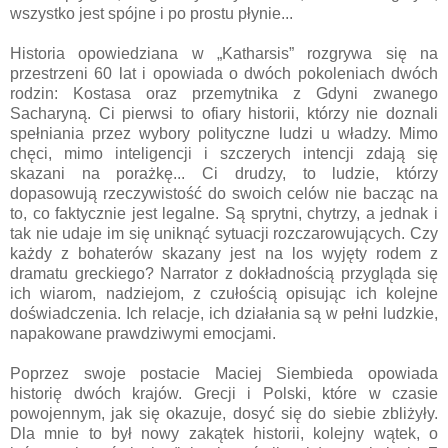
wszystko jest spójne i po prostu płynie...
Historia opowiedziana w „Katharsis” rozgrywa się na
przestrzeni 60 lat i opowiada o dwóch pokoleniach dwóch
rodzin: Kostasa oraz przemytnika z Gdyni zwanego
Sacharyną. Ci pierwsi to ofiary historii, którzy nie doznali
spełniania przez wybory polityczne ludzi u władzy. Mimo
chęci, mimo inteligencji i szczerych intencji zdają się
skazani na porażkę... Ci drudzy, to ludzie, którzy
dopasowują rzeczywistość do swoich celów nie bacząc na
to, co faktycznie jest legalne. Są sprytni, chytrzy, a jednak i
tak nie udaje im się uniknąć sytuacji rozczarowujących. Czy
każdy z bohaterów skazany jest na los wyjęty rodem z
dramatu greckiego? Narrator z dokładnością przygląda się
ich wiarom, nadziejom, z czułością opisując ich kolejne
doświadczenia. Ich relacje, ich działania są w pełni ludzkie,
napakowane prawdziwymi emocjami.
Poprzez swoje postacie Maciej Siembieda opowiada
historię dwóch krajów. Grecji i Polski, które w czasie
powojennym, jak się okazuje, dosyć się do siebie zbliżyły.
Dla mnie to był nowy zakątek historii, kolejny wątek, o