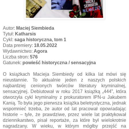
Autor:
Maciej Siembieda
Tytuł:
Katharsis
Cykl:
saga historyczna, tom 1
Data premiery:
18.05.2022
Wydawnictwo:
Agora
Liczba stron:
576
Gatunek:
powieść historyczna / sensacyjna
O książkach Macieja Siembiedy od kilka lat mówi się
nieustannie. To aktualnie jeden z naszych polskich
najbardziej cenionych twórców literatury kryminalnej,
sensacyjnej. Debiutował w roku 2017 książką „444”, która
otworzyła cykl kryminalny z prokuratorem IPN-u Jakubem
Kanią. To była jego pierwsza książka beletrystyczna, jednak
wspomnieć trzeba, że autor od lat pracował opowiadając
historie – tyle, że prawdziwe, przez wiele lat praktykował
dziennikarstwo, pisał reportaże, za które był wielokrotnie
nagradzany. W wieku, w którym mógłby przejść na