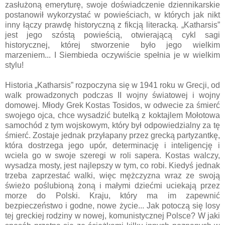
zasłużoną emeryturę, swoje doświadczenie dziennikarskie
postanowił wykorzystać w powieściach, w których jak nikt
inny łączy prawdę historyczną z fikcją literacką. „Katharsis”
jest jego szóstą powieścią, otwierającą cykl sagi
historycznej, której stworzenie było jego wielkim
marzeniem... I Siembieda oczywiście spełnia je w wielkim
stylu!
Historia „Katharsis” rozpoczyna się w 1941 roku w Grecji, od
walk prowadzonych podczas II wojny światowej i wojny
domowej. Młody Grek Kostas Tosidos, w odwecie za śmierć
swojego ojca, chce wysadzić butelką z koktajlem Mołotowa
samochód z tym wojskowym, który był odpowiedzialny za tę
śmierć. Zostaje jednak przyłapany przez grecką partyzantkę,
która dostrzega jego upór, determinację i inteligencję i
wciela go w swoje szeregi w roli sapera. Kostas walczy,
wysadza mosty, jest najlepszy w tym, co robi. Kiedyś jednak
trzeba zaprzestać walki, więc mężczyzna wraz ze swoją
świeżo poślubioną żoną i małymi dziećmi uciekają przez
morze do Polski. Kraju, który ma im zapewnić
bezpieczeństwo i godne, nowe życie... Jak potoczą się losy
tej greckiej rodziny w nowej, komunistycznej Polsce? W jaki