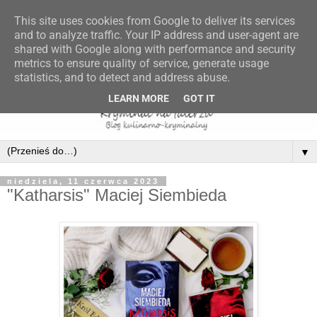
This site uses cookies from Google to deliver its services
and to analyze traffic. Your IP address and user-agent are
shared with Google along with performance and security
metrics to ensure quality of service, generate usage
statistics, and to detect and address abuse.
LEARN MORE
GOT IT
▼
niedziela, 11 czerwca 2023
"Katharsis" Maciej Siembieda