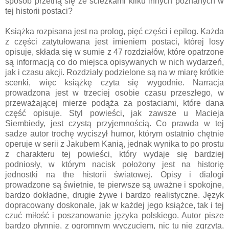
sposób przetną się ze ścieżkami kilku innych poznanych w
tej historii postaci?
Książka rozpisana jest na prolog, pięć części i epilog. Każda
z części zatytułowana jest imieniem postaci, której losy
opisuje, składa się w sumie z 47 rozdziałów, które opatrzone
są informacją co do miejsca opisywanych w nich wydarzeń,
jak i czasu akcji. Rozdziały podzielone są na w miarę krótkie
scenki, więc książkę czyta się wygodnie. Narracja
prowadzona jest w trzeciej osobie czasu przeszłego, w
przeważającej mierze podąża za postaciami, które dana
część opisuje. Styl powieści, jak zawsze u Macieja
Siembiedy, jest czystą przyjemnością. Co prawda w tej
sadze autor trochę wyciszył humor, którym ostatnio chętnie
operuje w serii z Jakubem Kanią, jednak wynika to po prostu
z charakteru tej powieści, który wydaje się bardziej
podniosły, w którym nacisk położony jest na historię
jednostki na the historii światowej. Opisy i dialogi
prowadzone są świetnie, te pierwsze są uważne i spokojne,
bardzo dokładne, drugie żywe i bardzo realistyczne. Język
dopracowany doskonale, jak w każdej jego książce, tak i tej
czuć miłość i poszanowanie języka polskiego. Autor pisze
bardzo płynnie, z ogromnym wyczuciem, nic tu nie zgrzyta,