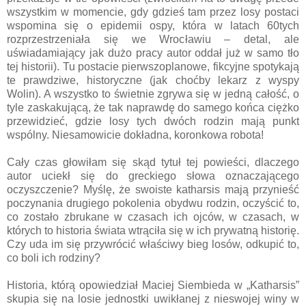
wszystkim w momencie, gdy gdzieś tam przez losy postaci
wspomina się o epidemii ospy, która w latach 60tych
rozprzestrzeniała się we Wrocławiu – detal, ale
uświadamiający jak dużo pracy autor oddał już w samo tło
tej historii). Tu postacie pierwszoplanowe, fikcyjne spotykają
te prawdziwe, historyczne (jak choćby lekarz z wyspy
Wolin). A wszystko to świetnie zgrywa się w jedną całość, o
tyle zaskakującą, że tak naprawdę do samego końca ciężko
przewidzieć, gdzie losy tych dwóch rodzin mają punkt
wspólny. Niesamowicie dokładna, koronkowa robota!
Cały czas głowiłam się skąd tytuł tej powieści, dlaczego
autor uciekł się do greckiego słowa oznaczającego
oczyszczenie? Myślę, że swoiste katharsis mają przynieść
poczynania drugiego pokolenia obydwu rodzin, oczyścić to,
co zostało zbrukane w czasach ich ojców, w czasach, w
których to historia świata wtrąciła się w ich prywatną historię.
Czy uda im się przywrócić właściwy bieg losów, odkupić to,
co boli ich rodziny?
Historia, którą opowiedział Maciej Siembieda w „Katharsis”
skupia się na losie jednostki uwikłanej z nieswojej winy w