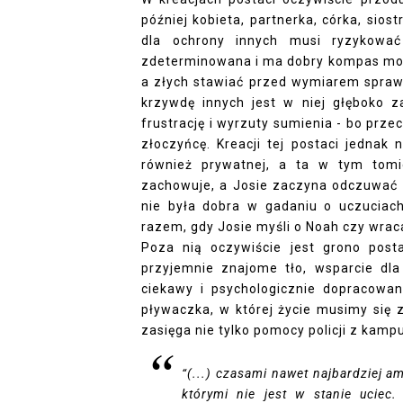
później kobieta, partnerka, córka, siost
dla ochrony innych musi ryzykować
zdeterminowana i ma dobry kompas moral
a złych stawiać przed wymiarem sprawi
krzywdę innych jest w niej głęboko 
frustrację i wyrzuty sumienia - bo prze
złoczyńcę. Kreacji tej postaci jednak 
również prywatnej, a ta w tym tomie
zachowuje, a Josie zaczyna odczuwać p
nie była dobra w gadaniu o uczuciach
razem, gdy Josie myśli o Noah czy wra
Poza nią oczywiście jest grono pos
przyjemnie znajome tło, wsparcie dl
ciekawy i psychologicznie dopracowa
pływaczka, w której życie musimy się z
zasięga nie tylko pomocy policji z kampu
“(...) czasami nawet najbardziej 
którymi nie jest w stanie uciec.