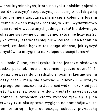
ieści kryminalnych, która na rynku polskim pojawiła
jące dziewczyny” rozpoczynającą serię z detektywką
od tej premiery zapoznawaliśmy się z kolejnymi losami
 tempie dwóch książek rocznie, w 2025 wydawnictwo
 ilość tomów wydawanych jednego roku! Nic dziwnego,
kazuje się równie dynamicznie, aktualnie liczy już 23
ylko cztery lata wcześniej niż w Polsce! Lisa Regan na
, mówi, że Josie będzie tak długo obecna, jak życzyć
 pomysłów na intrygi ma na kolejne dziesięć tomów!
a. Josie Quinn, detektywka, która jeszcze niedawno
spędza poranek mocno rodzinnie - jedzie odwieźć 4-
 raz pierwszy do przedszkola, później kieruje się na
łodszy brat - mają się spotkać w budynku, w którym
u progu pomieszczenia Josie coś widzi - czy ktoś jest
leży twarzą zwróconą w dół… Niestety nawet szybka
e pomóc, a ratownicy, którzy wkrótce zjawiają się na
ierwszy rzut oka sprawa wygląda na samobójstwo, to
erem zmarłej - była odnoszącą sukcesy pływaczką