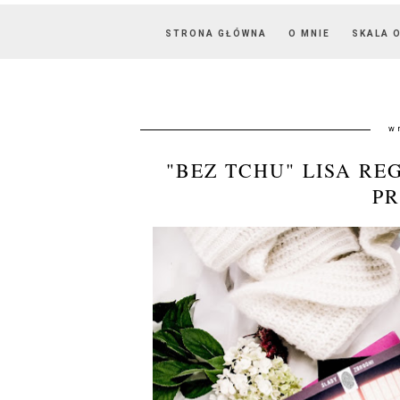
STRONA GŁÓWNA
O MNIE
SKALA 
w
"BEZ TCHU" LISA RE
P