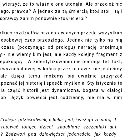
 wierzyć, że to właśnie ona utonęła. Ale przecież nic
nego, prawda? A jednak za tą śmiercią ktoś stoi… tą i
p sprawcy zanim ponownie ktoś ucierpi?
krótkich rozdziałów przedstawianych przede wszystkim
oosobowej czas przeszłego. Jednak nie tylko na nią
czasu (poczynając od prologu) narrację przejmuje
y - nie wiemy kim jest, ale każdy kolejny fragment z
niepokojący… W zidentyfikowaniu nie pomaga też fakt,
ierwszoosobowej, w końcu przez to nawet nie jesteśmy
 ale dzięki temu możemy się uważnie przyjrzeć
oznać jej historię i sposób myślenia. Stylistycznie te
a część historii jest dynamiczna, bogata w dialogi
ób. Język powieści jest codzienny, nie ma w nim
raleya, gdziekolwiek, u licha, jest, i weź go ze sobą. I
 ratować tonące dzieci, zagubione szczeniaki ani
? Zadzwoń pod dziewięćset jedenaście, jak każdy