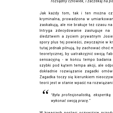
rozsądny człowiek, i zaczekaj na p
Jak każdy tom, tak i ten można czy
kryminalna, prowadzona w umiarkowan
zaskakują, ale nie brakuje też czasu n
Intryga zdecydowanie zasługuje na
śledztwem a życiem prywatnym Josie
spory plus tej powieści, zwyczajnie w k
tutaj jednak pilnują, by zachować choć
teoretycznej, by uatrakcyjnić swoją f
sensacyjną - w końcu tempo badania s
szybki pod kątem tempa akcji, ale odp
dokładnie rozwiązanie zagadki omówić
Zagadka toczy się kierunkiem nieoczywi
teorii jest w stanie wpaść na rozwiązan
“Była profesjonalistką, ekspert
wykonać swoją pracę.”
W kreacjach postaci oczywiście przod