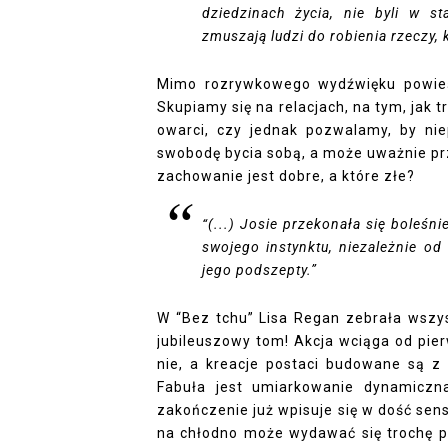
dziedzinach życia, nie byli w 
zmuszają ludzi do robienia rzeczy, k
Mimo rozrywkowego wydźwięku powieśc
Skupiamy się na relacjach, na tym, jak 
owarci, czy jednak pozwalamy, by ni
swobodę bycia sobą, a może uważnie pr
zachowanie jest dobre, a które złe?
“(...) Josie przekonała się boleśn
swojego instynktu, niezależnie od
jego podszepty.”
W “Bez tchu” Lisa Regan zebrała wszyst
jubileuszowy tom! Akcja wciąga od pier
nie, a kreacje postaci budowane są 
Fabuła jest umiarkowanie dynamiczn
zakończenie już wpisuje się w dość sen
na chłodno może wydawać się trochę p