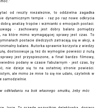
omoc.”
tać od reszty niezależnie, to oddzielna zagadka
ie dynamicznym tempie - raz po raz nowe odkrycia
a dobrą analizę tropów i wzmianki o emocjach postaci.
 uwagę - zachowany jest dobry balans pomiędzy
, na które mimo wymagającej sprawy jest czas. To
ryminałach postacie śledczych zatracają się w akcji, a
 minimalny balans. Autorka sprawnie korzysta z wiedzy
abułę, dostosowuje ją też do wymogów powieści z nutą
prawy jest przyspieszone, a finał bardzo filmowy,
owiednio podany w czasie fabularnym - jest czas, by
, nie dzieje się to na ostatniej stronie powieści.
stym, ale mimo że mnie to się nie udało, czytelnik w
ie samodzielnie.
ką w odkładaniu na bok własnego smutku, żeby móc
uje Josie. To przede wszystkim detektywka, dopiero