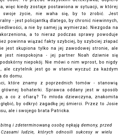
ra, więc kiedy zostaje postawiona w sytuacji, w której
 swoje życie, nie waha się, by to zrobić. Jest
ny - jest policjantką dlatego, by chronić niewinnych,
edliwości, a nie by samej ją wymierzać. Niezgoda na
zakorzeniona, a to nieraz podczas sprawy powoduje
cież powinna wiązać fakty szybciej, by szybciej złapać
nie jest skupiona tylko na jej zawodowej stronie, ale
 jest niespokojna - jej partner Noah dziwnie się
odskórny niepokój. Nie mówi o nim wprost, bo nigdy
, ale czytelnik jest go w stanie wyczuć za każdym
ca do domu.
taci, które znamy z poprzednich tomów - stanowią
a głównej bohaterki. Sprawca oddany jest w sposób
ny, a co z ofiarą? To młoda dziewczyna, znakomita
głębić, by odkryć zagadkę jej śmierci. Przez to Josie
su, ale i swojego brata Patricka.
ambitną i zdeterminowaną osobę nękają demony, przed
 Czasami ludzie, których odnosili sukcesy w wielu