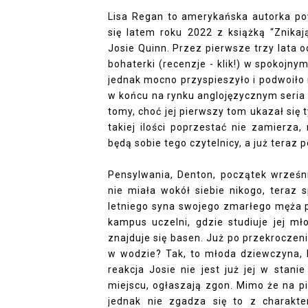
Lisa Regan to amerykańska autorka pow
się latem roku 2022 z książką “Znika
Josie Quinn. Przez pierwsze trzy lata 
bohaterki (
recenzje - klik!
) w spokojnym
jednak mocno przyspieszyło i podwoiło
w końcu na rynku anglojęzycznym seria u
tomy, choć jej pierwszy tom ukazał się t
takiej ilości poprzestać nie zamierza
będą sobie tego czytelnicy, a już teraz
Pensylwania, Denton, początek wrześni
nie miała wokół siebie nikogo, teraz 
letniego syna swojego zmarłego męża po
kampus uczelni, gdzie studiuje jej m
znajduje się basen. Już po przekroczeni
w wodzie? Tak, to młoda dziewczyna, 
reakcja Josie nie jest już jej w stani
miejscu, ogłaszają zgon. Mimo że na p
jednak nie zgadza się to z charakt