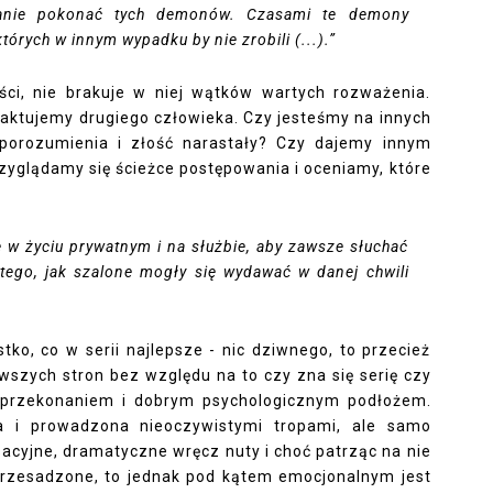
stanie pokonać tych demonów. Czasami te demony
tórych w innym wypadku by nie zrobili (...).”
i, nie brakuje w niej wątków wartych rozważenia.
traktujemy drugiego człowieka. Czy jesteśmy na innych
eporozumienia i złość narastały? Czy dajemy innym
zyglądamy się ścieżce postępowania i oceniamy, które
ie w życiu prywatnym i na służbie, aby zawsze słuchać
 tego, jak szalone mogły się wydawać w danej chwili
ko, co w serii najlepsze - nic dziwnego, to przecież
wszych stron bez względu na to czy zna się serię czy
z przekonaniem i dobrym psychologicznym podłożem.
a i prowadzona nieoczywistymi tropami, ale samo
sacyjne, dramatyczne wręcz nuty i choć patrząc na nie
rzesadzone, to jednak pod kątem emocjonalnym jest