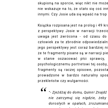
skupioną na sporcie, więc nikt nie może
nie wskazuje na to, że stało się coś in
innymi. Czy Josie uda się wpaść na tro
Książka rozpisana jest na prolog i 49 
z perspektywy Josie w narracji trzeci
uwaga jest zwrócona - od czasu do 
człowiek za te zbrodnie odpowiedzialn
jego perspektywy jest coraz bardziej 
że te fragmenty pisane są w narracji p
w stanie oszacować płci sprawcy,
psychologicznemu portretowi tej osoby, p
fragmenty są raczej opisowe, pozostał
prowadzone w bardzo naturalny spos
przekleństw czy wulgarności.
“- Zjeżdżaj do domu, Quinn! Znajdź F
nie zatrzymuj się nigdzie, żeby
dorosłych w opałach, zrozumiano