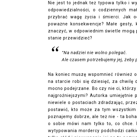
Nie jest to jednak też typowa tylko i w
odpowiedzialności, o codziennych m
przybrać wagę życia i śmierci. Jak o
poważne konsekwencje? Małe gesty, k
znaczyć, w odpowiednim świetle mogą p
stanie przewidzieć?
“Na nadziei nie wolno polegać.
Ale czasem potrzebujemy jej, żeby 
Na koniec muszę wspomnieć również o p
na starcie robi się dziesięć, za chwil
mocno podejrzane. Bo czy nie ci, którzy 
najgroźniejszymi? Autorka umiejętnie
niewiele o postaciach zdradzając, przez
postawić, kto może za tym wszystkim s
poznajemy dobrze, ale też nie - ta boh
o sobie mówi nam tylko to, co chce. 
wytypowania mordercy podchodzi całkiem