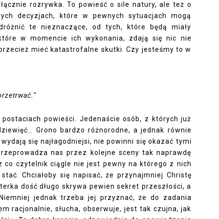
yłącznie rozrywka. To powieść o sile natury, ale też o
ałych decyzjach, które w pewnych sytuacjach mogą
dróżnić te nieznaczące, od tych, które będą miały
tóre w momencie ich wykonania, zdają się nic nie
rzecież mieć katastrofalne skutki. Czy jesteśmy to w
przetrwać.”
ostaciach powieści. Jedenaście osób, z których już
ę dziewięć… Grono bardzo różnorodne, a jednak równie
wydają się najłagodniejsi, nie powinni się okazać tymi
 przeprowadza nas przez kolejne sceny tak naprawdę
 co czytelnik ciągle nie jest pewny na którego z nich
tać. Chciałoby się napisać, że przynajmniej Christę
aterka dość długo skrywa pewien sekret przeszłości, a
Niemniej jednak trzeba jej przyznać, że do zadania
 racjonalnie, słucha, obserwuje, jest tak czujna, jak