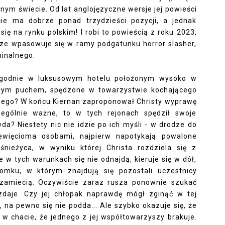
nym świecie. Od lat anglojęzyczne wersje jej powieści
cie ma dobrze ponad trzydzieści pozycji, a jednak
się na rynku polskim! I robi to powieścią z roku 2023,
ze wpasowuje się w ramy podgatunku horror slasher,
yminalnego.
ygodnie w luksusowym hotelu położonym wysoko w
iałym puchem, spędzone w towarzystwie kochającego
onego? W końcu Kiernan zaproponował Christy wyprawę
zególnie ważne, to w tych rejonach spędził swoje
da? Niestety nic nie idzie po ich myśli - w drodze do
iewięcioma osobami, najpierw napotykają powalone
nieżyca, w wyniku której Christa rozdziela się z
 w tych warunkach się nie odnajdą, kieruje się w dół,
domku, w którym znajdują się pozostali uczestnicy
 zamiecią. Oczywiście zaraz rusza ponownie szukać
 zdaje. Czy jej chłopak naprawdę mógł zginąć w tej
, na pewno się nie podda... Ale szybko okazuje się, że
y w chacie, że jednego z jej współtowarzyszy brakuje.