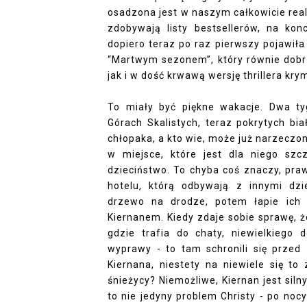
osadzona jest w naszym całkowicie real
zdobywają listy bestsellerów, na kon
dopiero teraz po raz pierwszy pojawiła 
“Martwym sezonem”, który równie dobr
jak i w dość krwawą wersję thrillera kr
To miały być piękne wakacje. Dwa t
Górach Skalistych, teraz pokrytych b
chłopaka, a kto wie, może już narzecz
w miejsce, które jest dla niego szc
dzieciństwo. To chyba coś znaczy, praw
hotelu, którą odbywają z innymi dz
drzewo na drodze, potem łapie ich ś
Kiernanem. Kiedy zdaje sobie sprawę, że
gdzie trafia do chaty, niewielkiego 
wyprawy - to tam schronili się przed
Kiernana, niestety na niewiele się to
śnieżycy? Niemożliwe, Kiernan jest silny
to nie jedyny problem Christy - po noc