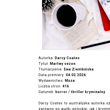
Autorka:
Darcy Coates
Tytuł:
Martwy sezon
Tłumaczenie:
Ewa Ziembińska
Data premiery:
04.02.2026
Wydawnictwo:
Muza
Liczba stron:
416
Gatunek:
horror / thriller kryminalny
Darcy Coates to australijska autorka s
zarówno po wątki gotyckie, jak i krymi