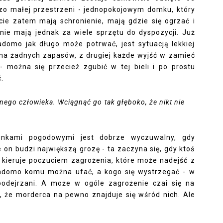
zo małej przestrzeni - jednopokojowym domku, który
acie zatem mają schronienie, mają gdzie się ogrzać i
ie mają jednak za wiele sprzętu do dyspozycji. Już
adomo jak długo może potrwać, jest sytuacją lekkiej
e ma żadnych zapasów, z drugiej każde wyjść w zamieć
 - można się przecież zgubić w tej bieli i po prostu
.
ego człowieka. Wciągnąć go tak głęboko, że nikt nie
unkami pogodowymi jest dobrze wyczuwalny, gdy
 on budzi największą grozę - ta zaczyna się, gdy ktoś
kieruje poczuciem zagrożenia, które może nadejść z
 wiadomo komu można ufać, a kogo się wystrzegać - w
odejrzani. A może w ogóle zagrożenie czai się na
ł, że morderca na pewno znajduje się wśród nich. Ale