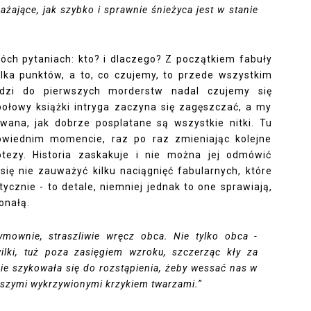
ażające, jak szybko i sprawnie śnieżyca jest w stanie
óch pytaniach: kto? i dlaczego? Z początkiem fabuły
ilka punktów, a to, co czujemy, to przede wszystkim
hodzi do pierwszych morderstw nadal czujemy się
połowy książki intryga zaczyna się zagęszczać, a my
wana, jak dobrze posplatane są wszystkie nitki. Tu
powiednim momencie, raz po raz zmieniając kolejne
otezy. Historia zaskakuje i nie można jej odmówić
się nie zauważyć kilku naciągnięć fabularnych, które
tycznie - to detale, niemniej jednak to one sprawiają,
konałą.
wymownie, straszliwie wręcz obca. Nie tylko obca -
ilki, tuż poza zasięgiem wzroku, szczerząc kły za
e szykowała się do rozstąpienia, żeby wessać nas w
aszymi wykrzywionymi krzykiem twarzami.”