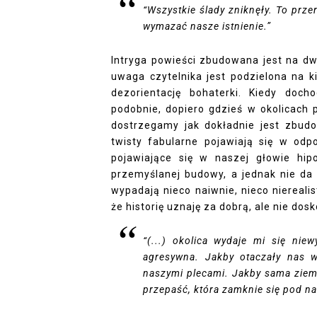
“Wszystkie ślady zniknęły. To przer
wymazać nasze istnienie.”
Intryga powieści zbudowana jest na dw
uwaga czytelnika jest podzielona na k
dezorientację bohaterki. Kiedy doc
podobnie, dopiero gdzieś w okolicach 
dostrzegamy jak dokładnie jest zbudo
twisty fabularne pojawiają się w od
pojawiające się w naszej głowie hip
przemyślanej budowy, a jednak nie da 
wypadają nieco naiwnie, nieco nierealis
że historię uznaję za dobrą, ale nie dos
“(...) okolica wydaje mi się nie
agresywna. Jakby otaczały nas w
naszymi plecami. Jakby sama ziemi
przepaść, która zamknie się pod n