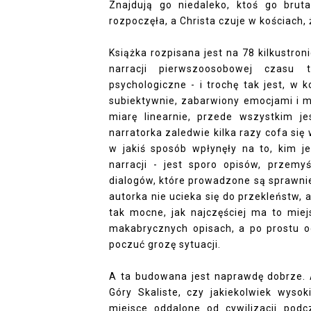
Znajdują go niedaleko, ktoś go brut
rozpoczęła, a Christa czuje w kościach, 
Książka rozpisana jest na 78 kilkustro
narracji pierwszoosobowej czasu t
psychologiczne - i trochę tak jest, w 
subiektywnie, zabarwiony emocjami i m
miarę linearnie, przede wszystkim je
narratorka zaledwie kilka razy cofa si
w jakiś sposób wpłynęły na to, kim j
narracji - jest sporo opisów, przemyś
dialogów, które prowadzone są sprawnie.
autorka nie ucieka się do przekleństw, 
tak mocne, jak najczęściej ma to mie
makabrycznych opisach, a po prostu od
poczuć grozę sytuacji.
A ta budowana jest naprawdę dobrze. A
Góry Skaliste, czy jakiekolwiek wys
miejsce oddalone od cywilizacji podc