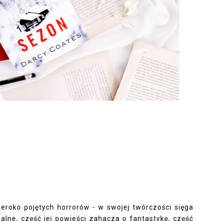
zeroko pojętych horrorów - w swojej twórczości sięga
nalne, część jej powieści zahacza o fantastykę, część