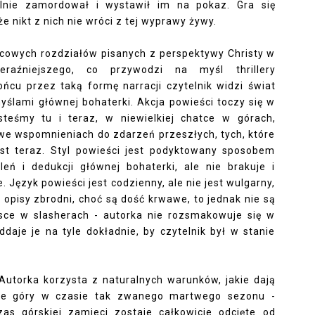
alnie zamordował i wystawił im na pokaz. Gra się
że nikt z nich nie wróci z tej wyprawy żywy.
nicowych rozdziałów pisanych z perspektywy Christy w
eraźniejszego, co przywodzi na myśl thrillery
końcu przez taką formę narracji czytelnik widzi świat
yślami głównej bohaterki. Akcja powieści toczy się w
steśmy tu i teraz, w niewielkiej chatce w górach,
ę we wspomnieniach do zdarzeń przeszłych, tych, które
est teraz. Styl powieści jest podyktowany sposobem
leń i dedukcji głównej bohaterki, ale nie brakuje i
 Język powieści jest codzienny, ale nie jest wulgarny,
a opisy zbrodni, choć są dość krwawe, to jednak nie są
jsce w slasherach - autorka nie rozsmakowuje się w
daje je na tyle dokładnie, by czytelnik był w stanie
utorka korzysta z naturalnych warunków, jakie dają
okie góry w czasie tak zwanego martwego sezonu -
zas górskiej zamieci zostaje całkowicie odcięte od