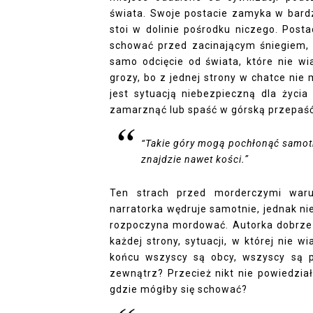
świata. Swoje postacie zamyka w bard
stoi w dolinie pośrodku niczego. Post
schować przed zacinającym śniegiem, n
samo odcięcie od świata, które nie wi
grozy, bo z jednej strony w chatce ni
jest sytuacją niebezpieczną dla życia
zamarznąć lub spaść w górską przepaść
“Takie góry mogą pochłonąć samotn
znajdzie nawet kości.”
Ten strach przed morderczymi war
narratorka wędruje samotnie, jednak nie
rozpoczyna mordować. Autorka dobrze 
każdej strony, sytuacji, w której nie
końcu wszyscy są obcy, wszyscy są p
zewnątrz? Przecież nikt nie powiedzia
gdzie mógłby się schować?