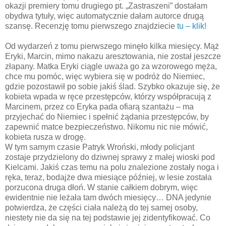
okazji premiery tomu drugiego pt. „Zastraszeni” dostałam
obydwa tytuły, więc automatycznie dałam autorce drugą
szansę. Recenzję tomu pierwszego znajdziecie
tu – klik!
Od wydarzeń z tomu pierwszego minęło kilka miesięcy. Mąż
Eryki, Marcin, mimo nakazu aresztowania, nie został jeszcze
złapany. Matka Eryki ciągle uważa go za wzorowego męża,
chce mu pomóc, więc wybiera się w podróż do Niemiec,
gdzie pozostawił po sobie jakiś ślad. Szybko okazuje się, że
kobieta wpada w ręce przestępców, którzy współpracują z
Marcinem, przez co Eryka pada ofiarą szantażu – ma
przyjechać do Niemiec i spełnić żądania przestępców, by
zapewnić matce bezpieczeństwo. Nikomu nic nie mówić,
kobieta rusza w drogę.
W tym samym czasie Patryk Wroński, młody policjant
zostaje przydzielony do dziwnej sprawy z małej wioski pod
Kielcami. Jakiś czas temu na polu znalezione zostały noga i
ręka, teraz, bodajże dwa miesiące później, w lesie została
porzucona druga dłoń. W stanie całkiem dobrym, więc
ewidentnie nie leżała tam dwóch miesięcy… DNA jedynie
potwierdza, że części ciała należą do tej samej osoby,
niestety nie da się na tej podstawie jej zidentyfikować. Co