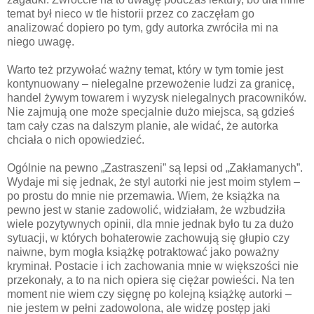
temat był nieco w tle historii przez co zaczęłam go
analizować dopiero po tym, gdy autorka zwróciła mi na
niego uwagę.
Warto też przywołać ważny temat, który w tym tomie jest
kontynuowany – nielegalne przewożenie ludzi za granicę,
handel żywym towarem i wyzysk nielegalnych pracowników.
Nie zajmują one może specjalnie dużo miejsca, są gdzieś
tam cały czas na dalszym planie, ale widać, że autorka
chciała o nich opowiedzieć.
Ogólnie na pewno „Zastraszeni” są lepsi od „Zakłamanych”.
Wydaje mi się jednak, że styl autorki nie jest moim stylem –
po prostu do mnie nie przemawia. Wiem, że książka na
pewno jest w stanie zadowolić, widziałam, że wzbudziła
wiele pozytywnych opinii, dla mnie jednak było tu za dużo
sytuacji, w których bohaterowie zachowują się głupio czy
naiwne, bym mogła książkę potraktować jako poważny
kryminał. Postacie i ich zachowania mnie w większości nie
przekonały, a to na nich opiera się ciężar powieści. Na ten
moment nie wiem czy sięgnę po kolejną książkę autorki –
nie jestem w pełni zadowolona, ale widzę postęp jaki