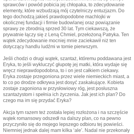
sprawców i powód pobicia jej chłopaka, to zdecydowanie
elementy, które wzbudzają mój czytelniczy entuzjazm. Do
tego dochodzą jakieś prawdopodobne machlojki w
okolicznej fundacji i firmie budowlanej oraz powiązanie
sprawy ze zbrodnią sprzed 30 lat. Tym ciekawszą, że
prywatnie łączy się z Leną Chmiel, przełożoną Patryka. Ten
wątek zdecydowanie mocniej mnie zaciekawił niż ten
dotyczący handlu ludźmi w tomie pierwszym.
Jeśli chodzi o drugi wątek, szantaż, któremu poddawana jest
Eryka, to jeśli wykluczyć głupotę jej matki, która wydaje się
wręcz nieprawdopodobna, to i on jest całkiem ciekawy.
Eryka zostaje przegoniona przez wiele niemieckich miast, a
to co po drodze odkrywa jest dosyć zaskakujące. Kobieta
zostaje zagoniona w przysłowiowy róg, jest posłuszna
szantażystom i spełnia ich życzenia. Jak jest ich plan? Do
czego ma im się przydać Eryka?
Akcja tym razem też została lepiej rozłożona i na szczęście
wątek romansowy odszedł na dalszy plan, co na pewno
przyczyniło się do mojego lepszego odbioru tej powieści.
Niemniej jednak dalej mam kilka ‘ale’. Nadal nie przekonały