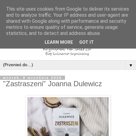
This site uses cookies from Google to deliver its services
and to analyze traffic. Your IP address and user-agent are
shared with Google along with performance and security
metrics to ensure quality of service, generate usage
statistics, and to detect and address abuse.
LEARN MORE
GOT IT
▼
wtorek, 8 września 2020
"Zastraszeni" Joanna Dulewicz