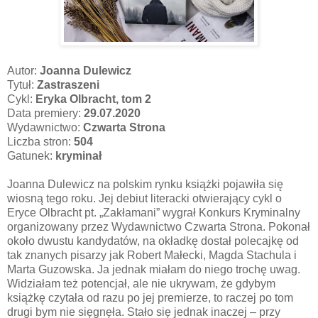
Autor:
Joanna Dulewicz
Tytuł:
Zastraszeni
Cykl:
Eryka Olbracht, tom 2
Data premiery:
29.07.2020
Wydawnictwo:
Czwarta Strona
Liczba stron:
504
Gatunek:
kryminał
Joanna Dulewicz na polskim rynku książki pojawiła się
wiosną tego roku. Jej debiut literacki otwierający cykl o
Eryce Olbracht pt. „Zakłamani” wygrał Konkurs Kryminalny
organizowany przez Wydawnictwo Czwarta Strona. Pokonał
około dwustu kandydatów, na okładkę dostał polecajkę od
tak znanych pisarzy jak Robert Małecki, Magda Stachula i
Marta Guzowska. Ja jednak miałam do niego trochę uwag.
Widziałam też potencjał, ale nie ukrywam, że gdybym
książkę czytała od razu po jej premierze, to raczej po tom
drugi bym nie sięgnęła. Stało się jednak inaczej – przy