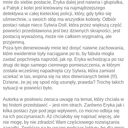
mnie do siebie postacie, Eryka dalej jest naiwna i głupiutka,
a Patryk z kolei jest kreowany na najmądrzejszego
detektywa w całej kieleckiej policji, który, gdy tylko się
uśmiechnie, u swoich stóp ma wszystkie kobiety. Odbiór
postaci ratuje nieco Sylwia Doll, która przez większą część
powieści przedstawiona jest bez dziwnych skrajności, jest
postacią wyważoną, może nie całkiem oryginalną, ale
przyjemną.
Poza tym denerwowały mnie też dosyć naiwne zachowania,
które ewidentnie były naciągane po to, by fabuła mogła
zastać popchnięta naprzód, jak np. Eryka wchodząca po raz
drugi do tego samego ciemnego pomieszczenia, w którym
została wcześniej napadnięta czy Sylwia, która zamiast
uciekać w las, wspina się na stos drewnianych belek (!!!).
Dziwne, że jej się spod nóg usunęły, prawda? Trochę takich
sytuacji w powieści było.
Autorka w posłowiu zwraca uwagę na temat, który chciała w
tej historii przedstawić – jest nim strach. Zarówno Eryka jak i
kilka postaci żyje pod jego wpływem, co mocno odbija się
na ich poczynaniach. Aż chciałoby się napisać więcej, ale
nie mogę, by nie zdradzić Wam częściowego rozwiązania
zagadki. Zwróćcie na to uwagę podczas lektury, bo dla mnie