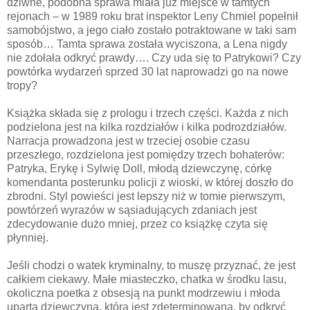
dziwne, podobna sprawa miała już miejsce w tamtych
rejonach – w 1989 roku brat inspektor Leny Chmiel popełnił
samobójstwo, a jego ciało zostało potraktowane w taki sam
sposób… Tamta sprawa została wyciszona, a Lena nigdy
nie zdołała odkryć prawdy…. Czy uda się to Patrykowi? Czy
powtórka wydarzeń sprzed 30 lat naprowadzi go na nowe
tropy?
Książka składa się z prologu i trzech części. Każda z nich
podzielona jest na kilka rozdziałów i kilka podrozdziałów.
Narracja prowadzona jest w trzeciej osobie czasu
przeszłego, rozdzielona jest pomiędzy trzech bohaterów:
Patryka, Erykę i Sylwię Doll, młodą dziewczynę, córkę
komendanta posterunku policji z wioski, w której doszło do
zbrodni. Styl powieści jest lepszy niż w tomie pierwszym,
powtórzeń wyrazów w sąsiadujących zdaniach jest
zdecydowanie dużo mniej, przez co książkę czyta się
płynniej.
Jeśli chodzi o watek kryminalny, to muszę przyznać, że jest
całkiem ciekawy. Małe miasteczko, chatka w środku lasu,
okoliczna poetka z obsesją na punkt modrzewiu i młoda
uparta dziewczyna, która jest zdeterminowana, by odkryć