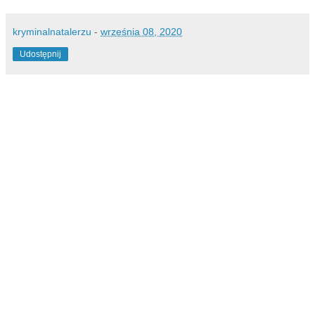
kryminalnatalerzu
-
września 08, 2020
Udostępnij