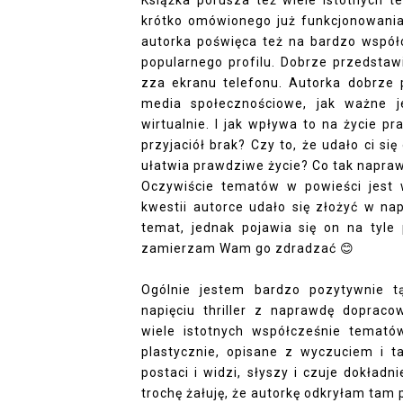
Książka porusza też wiele istotnych t
krótko omówionego już funkcjonowania
autorka poświęca też na bardzo współ
popularnego profilu. Dobrze przedstaw
zza ekranu telefonu. Autorka dobrze 
media społecznościowe, jak ważne j
wirtualnie. I jak wpływa to na życie 
przyjaciół brak? Czy to, że udało ci si
ułatwia prawdziwe życie? Co tak napra
Oczywiście tematów w powieści jest 
kwestii autorce udało się złożyć w na
temat, jednak pojawia się on na tyle
zamierzam Wam go zdradzać
😊
Ogólnie jestem bardzo pozytywnie t
napięciu thriller z naprawdę doprac
wiele istotnych współcześnie temat
plastycznie, opisane z wyczuciem i t
postaci i widzi, słyszy i czuje dokład
trochę żałuję, że autorkę odkryłam tam 