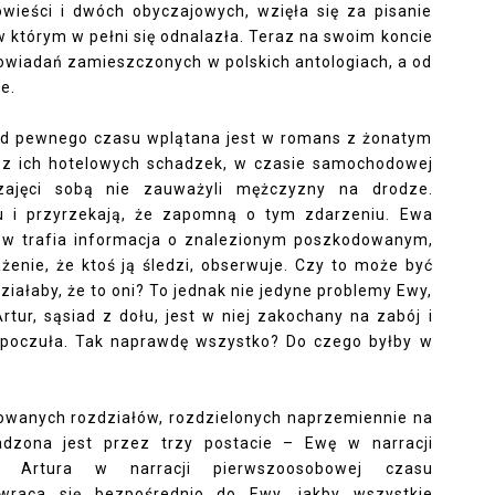
powieści i dwóch obyczajowych, wzięła się za pisanie
 w którym w pełni się odnalazła. Teraz na swoim koncie
opowiadań zamieszczonych w polskich antologiach, a od
e.
 od pewnego czasu wplątana jest w romans z żonatym
 z ich hotelowych schadzek, w czasie samochodowej
ajęci sobą nie zauważyli mężczyzny na drodze.
u i przyrzekają, że zapomną o tym zdarzeniu. Ewa
iów trafia informacja o znalezionym poszkodowanym,
żenie, że ktoś ją śledzi, obserwuje. Czy to może być
ałaby, że to oni? To jednak nie jedyne problemy Ewy,
tur, sąsiad z dołu, jest w niej zakochany na zabój i
o poczuła. Tak naprawdę wszystko? Do czego byłby w
erowanych rozdziałów, rozdzielonych naprzemiennie na
wadzona jest przez trzy postacie – Ewę w narracji
o, Artura w narracji pierwszoosobowej czasu
zwraca się bezpośrednio do Ewy, jakby wszystkie