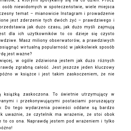
ematów, z którymi spotykamy się na co dzień. Prócz
 osób niewidomych w społeczeństwie, wiele miejsca
czesny temat – mianowicie Instagram i prowadzenie
ione jest zderzenie tych dwóch żyć – prawdziwego i
przedstawia jak dużo czasu, jak dużo myśli zajmują
est dla ich użytkowników to co dzieje się czysto
prawdziwe. Masz miliony obserwatorów, a prawdziwych
ę osiągnąć wirtualną popularność w jakikolwiek sposób
wdę jest ważne?
więcej, w ogóle zdziwiona jestem jak dużo różnych
prawdę zgrabną całość. Jest jeszcze jeden kluczowy
 późno w książce i jest takim zaskoczeniem, że nie
ą książką zaskoczona. To świetnie utrzymujący w
owanymi i przekonywującymi postaciami poruszający
ów. Do tego wydarzenia powieści oddane są bardzo
ak uważnie, że czytelnik ma wrażenie, że stoi obok
nie to co ona. Naprawdę jestem pod wrażeniem i tylko
późno!