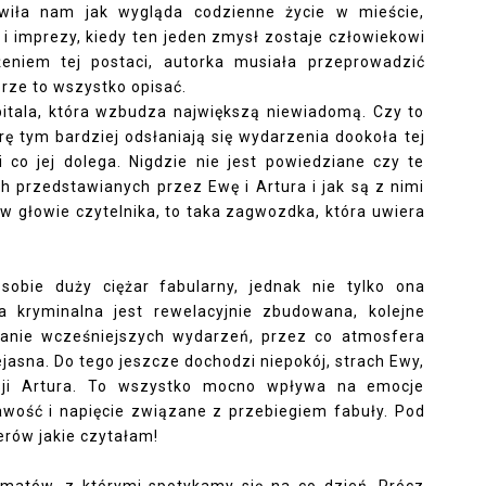
awiła nam jak wygląda codzienne życie w mieście,
 i imprezy, kiedy ten jeden zmysł zostaje człowiekowi
eniem tej postaci, autorka musiała przeprowadzić
rze to wszystko opisać.
itala, która wzbudza największą niewiadomą. Czy to
ę tym bardziej odsłaniają się wydarzenia dookoła tej
 i co jej dolega. Nigdzie nie jest powiedziane czy te
h przedstawianych przez Ewę i Artura i jak są z nimi
w głowie czytelnika, to taka zagwozdka, która uwiera
obie duży ciężar fabularny, jednak nie tylko ona
a kryminalna jest rewelacyjnie zbudowana, kolejne
eganie wcześniejszych wydarzeń, przez co atmosfera
jasna. Do tego jeszcze dochodzi niepokój, strach Ewy,
esji Artura. To wszystko mocno wpływa na emocje
kawość i napięcie związane z przebiegiem fabuły. Pod
erów jakie czytałam!