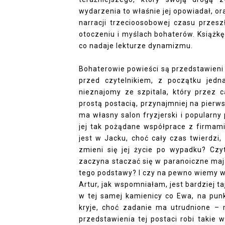
wydarzenia to właśnie jej opowiadał, 
narracji trzecioosobowej czasu przesz
otoczeniu i myślach bohaterów. Książkę 
co nadaje lekturze dynamizmu.
Bohaterowie powieści są przedstawieni r
przed czytelnikiem, z początku jedn
nieznajomy ze szpitala, który przez c
prostą postacią, przynajmniej na pierws
ma własny salon fryzjerski i popularny 
jej tak pożądane współprace z firma
jest w Jacku, choć cały czas twierdzi,
zmieni się jej życie po wypadku? Czy
zaczyna staczać się w paranoiczne maja
tego podstawy? I czy na pewno wiemy ws
Artur, jak wspomniałam, jest bardziej t
w tej samej kamienicy co Ewa, na punk
kryje, choć zadanie ma utrudnione – m
przedstawienia tej postaci robi takie 