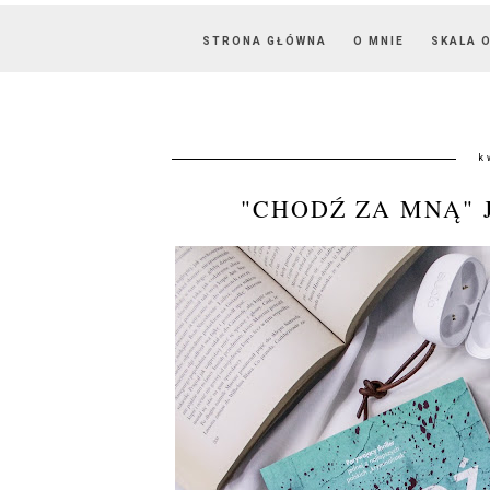
STRONA GŁÓWNA
O MNIE
SKALA 
k
"CHODŹ ZA MNĄ" 