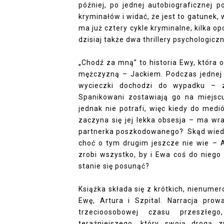
później, po jednej autobiograficznej 
kryminałów i widać, że jest to gatunek,
ma już cztery cykle kryminalne, kilka 
dzisiaj także dwa thrillery psychologiczn
„Chodź za mną” to historia Ewy, która
mężczyzną – Jackiem. Podczas jednej
wycieczki dochodzi do wypadku – z
Spanikowani zostawiają go na miejsc
jednak nie potrafi, więc kiedy do med
zaczyna się jej lekka obsesja – ma wra
partnerka poszkodowanego? Skąd wiedzi
choć o tym drugim jeszcze nie wie – Ar
zrobi wszystko, by i Ewa coś do nieg
stanie się posunąć?
Książka składa się z krótkich, nienum
Ewę, Artura i Szpital. Narracja pro
trzecioosobowej czasu przeszłeg
teraźniejszego, który swoją drogą 