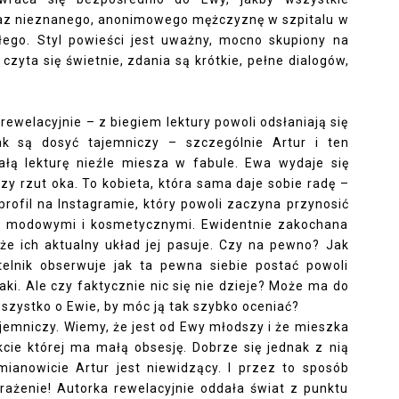
oraz nieznanego, anonimowego mężczyznę w szpitalu w
łego. Styl powieści jest uważny, mocno skupiony na
czyta się świetnie, zdania są krótkie, pełne dialogów,
ewelacyjnie – z biegiem lektury powoli odsłaniają się
ak są dosyć tajemniczy – szczególnie Artur i ten
ałą lekturę nieźle miesza w fabule. Ewa wydaje się
zy rzut oka. To kobieta, która sama daje sobie radę –
profil na Instagramie, który powoli zaczyna przynosić
mi modowymi i kosmetycznymi. Ewidentnie zakochana
 że ich aktualny układ jej pasuje. Czy na pewno? Jak
telnik obserwuje jak ta pewna siebie postać powoli
ki. Ale czy faktycznie nic się nie dzieje? Może ma do
zystko o Ewie, by móc ją tak szybko oceniać?
ajemniczy. Wiemy, że jest od Ewy młodszy i że mieszka
cie której ma małą obsesję. Dobrze się jednak z nią
ianowicie Artur jest niewidzący. I przez to sposób
wrażenie! Autorka rewelacyjnie oddała świat z punktu