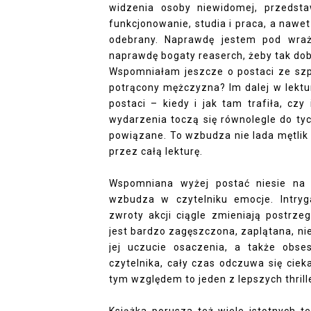
widzenia osoby niewidomej, przedst
funkcjonowanie, studia i praca, a nawet
odebrany. Naprawdę jestem pod wraż
naprawdę bogaty reaserch, żeby tak dob
Wspomniałam jeszcze o postaci ze szp
potrącony mężczyzna? Im dalej w lektur
postaci – kiedy i jak tam trafiła, czy
wydarzenia toczą się równolegle do tyc
powiązane. To wzbudza nie lada mętlik 
przez całą lekturę.
Wspomniana wyżej postać niesie na s
wzbudza w czytelniku emocje. Intryg
zwroty akcji ciągle zmieniają postrz
jest bardzo zagęszczona, zaplątana, nie
jej uczucie osaczenia, a także obs
czytelnika, cały czas odczuwa się cie
tym względem to jeden z lepszych thrill