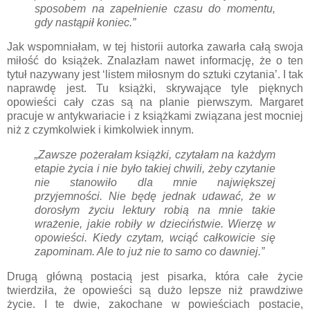
sposobem na zapełnienie czasu do momentu,
gdy nastąpił koniec.”
Jak wspomniałam, w tej historii autorka zawarła całą swoja
miłość do książek. Znalazłam nawet informację, że o ten
tytuł nazywany jest ‘listem miłosnym do sztuki czytania’. I tak
naprawdę jest. Tu książki, skrywające tyle pięknych
opowieści cały czas są na planie pierwszym. Margaret
pracuje w antykwariacie i z książkami związana jest mocniej
niż z czymkolwiek i kimkolwiek innym.
„Zawsze pożerałam książki, czytałam na każdym
etapie życia i nie było takiej chwili, żeby czytanie
nie stanowiło dla mnie największej
przyjemności. Nie będę jednak udawać, że w
dorosłym życiu lektury robią na mnie takie
wrażenie, jakie robiły w dzieciństwie. Wierzę w
opowieści. Kiedy czytam, wciąć całkowicie się
zapominam. Ale to już nie to samo co dawniej.”
Drugą główną postacią jest pisarka, która całe życie
twierdziła, że opowieści są dużo lepsze niż prawdziwe
życie. I te dwie, zakochane w powieściach postacie,