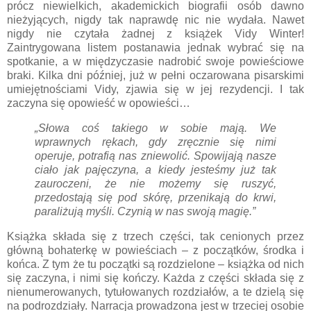
prócz niewielkich, akademickich biografii osób dawno
nieżyjących, nigdy tak naprawdę nic nie wydała. Nawet
nigdy nie czytała żadnej z książek Vidy Winter!
Zaintrygowana listem postanawia jednak wybrać się na
spotkanie, a w międzyczasie nadrobić swoje powieściowe
braki. Kilka dni później, już w pełni oczarowana pisarskimi
umiejętnościami Vidy, zjawia się w jej rezydencji. I tak
zaczyna się opowieść w opowieści…
„Słowa coś takiego w sobie mają. We
wprawnych rękach, gdy zręcznie się nimi
operuje, potrafią nas zniewolić. Spowijają nasze
ciało jak pajęczyna, a kiedy jesteśmy już tak
zauroczeni, że nie możemy się ruszyć,
przedostają się pod skórę, przenikają do krwi,
paraliżują myśli. Czynią w nas swoją magię.”
Książka składa się z trzech części, tak cenionych przez
główną bohaterkę w powieściach – z początków, środka i
końca. Z tym że tu początki są rozdzielone – książka od nich
się zaczyna, i nimi się kończy. Każda z części składa się z
nienumerowanych, tytułowanych rozdziałów, a te dzielą się
na podrozdziały. Narracja prowadzona jest w trzeciej osobie