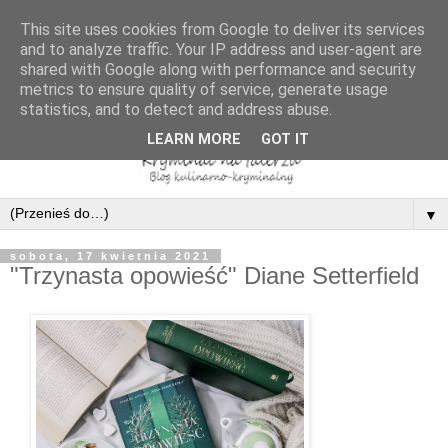
This site uses cookies from Google to deliver its services
and to analyze traffic. Your IP address and user-agent are
shared with Google along with performance and security
metrics to ensure quality of service, generate usage
statistics, and to detect and address abuse.
LEARN MORE
GOT IT
▼
sobota, 17 kwietnia 2021
"Trzynasta opowieść" Diane Setterfield