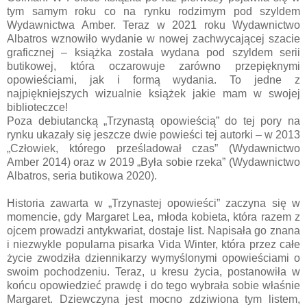
tym samym roku co na rynku rodzimym pod szyldem
Wydawnictwa Amber. Teraz w 2021 roku Wydawnictwo
Albatros wznowiło wydanie w nowej zachwycającej szacie
graficznej – książka została wydana pod szyldem serii
butikowej, która oczarowuje zarówno przepięknymi
opowieściami, jak i formą wydania. To jedne z
najpiękniejszych wizualnie książek jakie mam w swojej
biblioteczce!
Poza debiutancką „Trzynastą opowieścią” do tej pory na
rynku ukazały się jeszcze dwie powieści tej autorki – w 2013
„Człowiek, którego prześladował czas” (Wydawnictwo
Amber 2014) oraz w 2019 „Była sobie rzeka” (Wydawnictwo
Albatros, seria butikowa 2020).
Historia zawarta w „Trzynastej opowieści” zaczyna się w
momencie, gdy Margaret Lea, młoda kobieta, która razem z
ojcem prowadzi antykwariat, dostaje list. Napisała go znana
i niezwykle popularna pisarka Vida Winter, która przez całe
życie zwodziła dziennikarzy wymyślonymi opowieściami o
swoim pochodzeniu. Teraz, u kresu życia, postanowiła w
końcu opowiedzieć prawdę i do tego wybrała sobie właśnie
Margaret. Dziewczyna jest mocno zdziwiona tym listem,