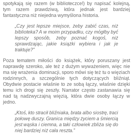
spotykają się razem (w biblioteczce!) by napisać kolejną,
tym razem prawdziwą, która jednak jest bardziej
fantastyczna niż niejedna wymyślona historia.
„Czy jest lepsze miejsce, żeby zabić czas, niż
biblioteka? A w moim przypadku, czy mógłby być
lepszy sposób, żeby poznać kogoś, niż
sprawdzając, jakie książki wybiera i jak je
traktuje?”
Poza tematem miłości do książek, który poruszany jest
naprawdę szeroko, ale też z dużym wyważeniem, więc nie
ma się wrażenia dominacji, sporo mówi się też tu o więziach
rodzinnych, a szczególnie tych dotyczących bliźniąt.
Obydwie postacie właśnie to ze sobą łączy, właśnie dzięki
temu ich drogi się zeszły. Narrator często zastanawia się
nad tą nadzwyczajną więzią, która dwie osoby łączy w
jedno.
„Ktoś, kto stracił bliźniaka, brata albo siostrę, traci
połowę duszy. Granica między życiem a śmiercią
jest wąska i ciemna, a taki człowiek zbliża się do
niej bardziej niż cała reszta.”