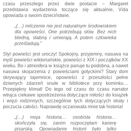
czasu przeszłego przez dwie postacie – Margaret
przedstawia wydarzenia toczące się aktualnie, Vida
opowiada o swoim dzieciństwie.
„(…) milczenie nie jest naturalnym środowiskiem
dla opowieści. One potrzebują słów. Bez nich
bledną, słabną i umierają. A potem człowieka
prześladują.”
Styl powieści jest uroczy! Spokojny, przyjemny, nasuwa na
myśl powieści wiktoriańskie, powieści z XIX i początków XX
wieku. Bo i atmosfera w książce panuje tu podobna, a nawet
nasuwa skojarzenia z powieściami gotyckimi? Stary dom
skrywający tajemnice, opowieści z przeszłości pełne
dziwnych zdarzeń snute w bibliotece przy kominku…
Przepiękny klimat! Do tego od czasu do czasu narrator
wtrąca ciekawe spostrzeżenia dotyczące miłości do książek
i więzi rodzinnych, szczególnie tych dotyczących straty i
poczucia całości. Naprawdę oczarowała mnie tak historia!
„(…) moja historia… osobista historia…
skończyła się, zanim rozpoczęłam karierę
pisarską. Opowiadanie historii było tylko