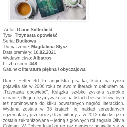
Autor:
Diane Setterfield
Tytuł:
Trzynasta opowieść
Seria:
Butikowa
Tłumaczenie:
Magdalena Słysz
Data premiery:
10.02.2021
Wydawnictwo:
Albatros
Liczba stron:
448
Gatunek:
literatura piękna / obyczajowa
Diane Setterfield to angielska pisarka, która na rynku
pojawiła się w 2006 roku ze swoim literackim debiutem pt.
„Trzynasta opowieść”. Książka szybko zyskała szerokie
uznanie, długo utrzymywała się na listach bestsellerów, była
też nominowana do kilku poważanych nagród literackich.
Wydana została w 38 krajach, jej nakład sprzedanych
egzemplarzy przekroczył trzy miliony, a w 2013 roku książka
została zekranizowana – jedną z głównych ról zagrała Olivia
Colman. W Polsce książka po raz pierwszy pojawiła się w