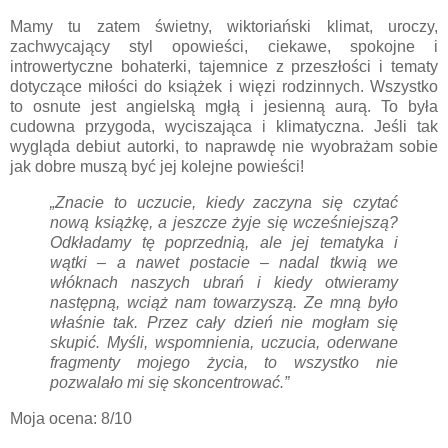
Mamy tu zatem świetny, wiktoriański klimat, uroczy,
zachwycający styl opowieści, ciekawe, spokojne i
introwertyczne bohaterki, tajemnice z przeszłości i tematy
dotyczące miłości do książek i więzi rodzinnych. Wszystko
to osnute jest angielską mgłą i jesienną aurą. To była
cudowna przygoda, wyciszająca i klimatyczna. Jeśli tak
wygląda debiut autorki, to naprawdę nie wyobrażam sobie
jak dobre muszą być jej kolejne powieści!
„Znacie to uczucie, kiedy zaczyna się czytać
nową książkę, a jeszcze żyje się wcześniejszą?
Odkładamy tę poprzednią, ale jej tematyka i
wątki – a nawet postacie – nadal tkwią we
włóknach naszych ubrań i kiedy otwieramy
następną, wciąż nam towarzyszą. Ze mną było
właśnie tak. Przez cały dzień nie mogłam się
skupić. Myśli, wspomnienia, uczucia, oderwane
fragmenty mojego życia, to wszystko nie
pozwalało mi się skoncentrować.”
Moja ocena: 8/10