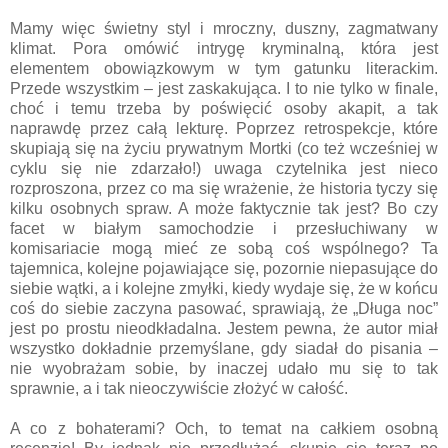
Mamy więc świetny styl i mroczny, duszny, zagmatwany
klimat. Pora omówić intrygę kryminalną, która jest
elementem obowiązkowym w tym gatunku literackim.
Przede wszystkim – jest zaskakująca. I to nie tylko w finale,
choć i temu trzeba by poświęcić osoby akapit, a tak
naprawdę przez całą lekturę. Poprzez retrospekcje, które
skupiają się na życiu prywatnym Mortki (co też wcześniej w
cyklu się nie zdarzało!) uwaga czytelnika jest nieco
rozproszona, przez co ma się wrażenie, że historia tyczy się
kilku osobnych spraw. A może faktycznie tak jest? Bo czy
facet w białym samochodzie i przesłuchiwany w
komisariacie mogą mieć ze sobą coś wspólnego? Ta
tajemnica, kolejne pojawiające się, pozornie niepasujące do
siebie wątki, a i kolejne zmyłki, kiedy wydaje się, że w końcu
coś do siebie zaczyna pasować, sprawiają, że „Długa noc”
jest po prostu nieodkładalna. Jestem pewna, że autor miał
wszystko dokładnie przemyślane, gdy siadał do pisania –
nie wyobrażam sobie, by inaczej udało mu się to tak
sprawnie, a i tak nieoczywiście złożyć w całość.
A co z bohaterami? Och, to temat na całkiem osobną