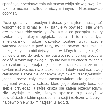
sposób jej przedstawienia tak mocno wbija się w głowę, że i
tak nie można myśleć o niczym innym… Niesamowicie
dobry styl!
Poza genialnym, prostym i dosadnym stylem muszę też
wspomnieć o klimacie, jaki panuje w powieści. Nie wiem
czy to przez zbieżność tytułów, ale ja od początku lektury
czułam się jakbym oglądała serial. I to nie z tych
amerykańskich, gdzie wszystko zostaje wytłumaczone
widzowi dosadnie pięć razy, by na pewno zrozumiał, a
raczej z tych ambitniejszych – w których panuje ciężka
atmosfera, nic do siebie nie pasuje, nie chce się ułożyć w
całość, a widz naprawdę długo nie wie o co chodzi. Właśnie
tak czułam się czytając tę lekturę – wiedziałam, że to co
czytam jest ważne, ma znaczenie dla fabuły i jest naprawdę
ciekawym i rzetelnie oddanym wycinkiem rzeczywistości,
jednak przez cały czas zastanawiałam się gdzie ten
fragment włożyć w całość, które jego elementy będą do
siebie przylegać, a które okażą się kątem przeciwległym.
Nie wydaje mi się, żebym spotkała się kiedyś w
powieściach z takim sposobem narracji i rozłożenia fabuły –
na pewno nie w takim natężeniu jak tutaj.