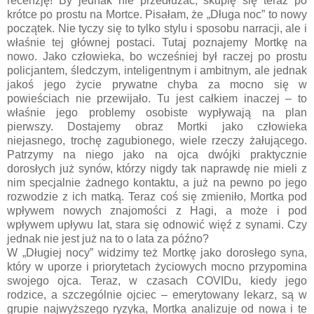
recenzję! By jednak nie przedłużać, skupię się teraz po
krótce po prostu na Mortce. Pisałam, że „Długa noc” to nowy
początek. Nie tyczy się to tylko stylu i sposobu narracji, ale i
właśnie tej głównej postaci. Tutaj poznajemy Mortkę na
nowo. Jako człowieka, bo wcześniej był raczej po prostu
policjantem, śledczym, inteligentnym i ambitnym, ale jednak
jakoś jego życie prywatne chyba za mocno się w
powieściach nie przewijało. Tu jest całkiem inaczej – to
właśnie jego problemy osobiste wypływają na plan
pierwszy. Dostajemy obraz Mortki jako człowieka
niejasnego, trochę zagubionego, wiele rzeczy żałującego.
Patrzymy na niego jako na ojca dwójki praktycznie
dorosłych już synów, którzy nigdy tak naprawdę nie mieli z
nim specjalnie żadnego kontaktu, a już na pewno po jego
rozwodzie z ich matką. Teraz coś się zmieniło, Mortka pod
wpływem nowych znajomości z Hagi, a może i pod
wpływem upływu lat, stara się odnowić więź z synami. Czy
jednak nie jest już na to o lata za późno?
W „Długiej nocy” widzimy też Mortkę jako dorosłego syna,
który w uporze i priorytetach życiowych mocno przypomina
swojego ojca. Teraz, w czasach COVIDu, kiedy jego
rodzice, a szczególnie ojciec – emerytowany lekarz, są w
grupie najwyższego ryzyka, Mortka analizuje od nowa i te