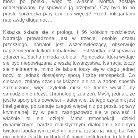
mówi po polsku, więc to właśnie Mortka zostaje
oddelegowany, by sprawnie ją przepytać. Czy była to po
prostu sprzeczka pary czy coś więcej? Przed policjantami
naprawdę długa noc…
Książka składa się z prologu i 56 krótkich rozdziałów.
Narracja prowadzona jest w trzeciej osobie czasu
przeszłego, narrator jest wszechwiedzący, obserwuje
naprzemiennie kilkoro bohaterów – jest Mortka, jest sprawca
zdarzenia, Sucha i młoda kobieta – Agnieszka, która wydaje
się być niepowiązana z resztą towarzystwa. Narracja toczy
się nielinearnie, mimo że fabuła toczy się w ciągu jednej
nocy, to jednak dostajemy sporą liczbę retrospekcji. Co
ciekawe, zmiany czasu w książce nie są w żaden sposób
zaznaczone, więc czytelnik musi się trochę wysilić, by
samodzielnie ułożyć chronologię zdarzeń. Myślę jednak, że
jest to spory plus powieści – autor wie, że jego czytelnik jest
inteligentny, potrzebuje czegoś więcej niż po prostu sprawy
kryminalnej, by w pełni zaangażować się w powieść. I
właśnie to się dzieje! Mimo retrospekcji, dzięki
dynamicznym, bardzo realistycznym dialogom i kolejnym
twistom fabularnym czytelnik nie ma czasu na nudę, ba! Nie
ma ochoty książki odkładać! A nawet jeśli trzeba, to fabuła i