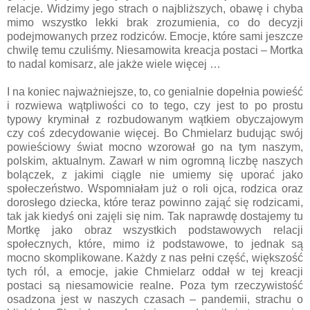
relacje. Widzimy jego strach o najbliższych, obawę i chyba
mimo wszystko lekki brak zrozumienia, co do decyzji
podejmowanych przez rodziców. Emocje, które sami jeszcze
chwilę temu czuliśmy. Niesamowita kreacja postaci – Mortka
to nadal komisarz, ale jakże wiele więcej …
I na koniec najważniejsze, to, co genialnie dopełnia powieść
i rozwiewa wątpliwości co to tego, czy jest to po prostu
typowy kryminał z rozbudowanym wątkiem obyczajowym
czy coś zdecydowanie więcej. Bo Chmielarz budując swój
powieściowy świat mocno wzorował go na tym naszym,
polskim, aktualnym. Zawarł w nim ogromną liczbę naszych
bolączek, z jakimi ciągle nie umiemy się uporać jako
społeczeństwo. Wspomniałam już o roli ojca, rodzica oraz
dorosłego dziecka, które teraz powinno zająć się rodzicami,
tak jak kiedyś oni zajęli się nim. Tak naprawdę dostajemy tu
Mortkę jako obraz wszystkich podstawowych relacji
społecznych, które, mimo iż podstawowe, to jednak są
mocno skomplikowane. Każdy z nas pełni część, większość
tych ról, a emocje, jakie Chmielarz oddał w tej kreacji
postaci są niesamowicie realne. Poza tym rzeczywistość
osadzona jest w naszych czasach – pandemii, strachu o