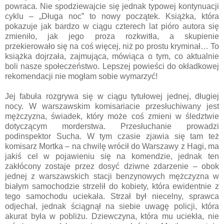
powraca. Nie spodziewajcie się jednak typowej kontynuacji
cyklu – „Długa noc” to nowy początek. Książka, która
pokazuje jak bardzo w ciągu czterech lat pióro autora się
zmieniło, jak jego proza rozkwitła, a skupienie
przekierowało się na coś więcej, niż po prostu kryminał… To
książka dojrzała, zajmująca, mówiąca o tym, co aktualnie
boli nasze społeczeństwo. Lepszej powieści do okładkowej
rekomendacji nie mogłam sobie wymarzyć!
Jej fabuła rozgrywa się w ciągu tytułowej jednej, długiej
nocy. W warszawskim komisariacie przesłuchiwany jest
mężczyzna, świadek, który może coś zmieni w śledztwie
dotyczącym morderstwa. Przesłuchanie prowadzi
podinspektor Sucha. W tym czasie zjawia się tam też
komisarz Mortka – na chwilę wrócił do Warszawy z Hagi, ma
jakiś cel w pojawieniu się na komendzie, jednak ten
zakłócony zostaje przez dosyć dziwne zdarzenie – obok
jednej z warszawskich stacji benzynowych mężczyzna w
białym samochodzie strzelił do kobiety, która ewidentnie z
tego samochodu uciekała. Strzał był niecelny, sprawca
odjechał, jednak ściągnął na siebie uwagę policji, która
akurat była w pobliżu. Dziewczyna, która mu uciekła, nie