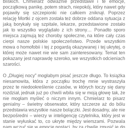
bliskich. Chmielarz odważnie przedstawił i te emocje,
początkową panikę, potem strach, niepokój, który nawet gdy
pojawiły się szczepionki nie całkiem zniknął. Poprzez
relację Mortki z ojcem została też dobrze oddana sytuacja z
jaką borykały się szpitale, lekarze, przedstawione zostało
jak to wszystko wyglądało z ich strony… Ponadto sporo
miejsca zajmują też choroby społeczne, na które cały czas
cierpi nasze polskie społeczeństwo. Przede wszystkim
mowa o homofobii i tej z pogardą okazywanej i tej ukrytej, o
której może nawet nie wie sam zainteresowany. Temat ten
pokazany jest naprawdę szeroko, we wszystkich odcieniach
szarości.
O „Długiej nocy” mogłabym pisać jeszcze długo. To książka
niesamowita, która z początku trochę mnie wystraszyła
przez te niedookreślenie czasów, w których toczy się dany
rozdział, jednak już po chwili wbiła się w moją głowę tak, że
nie mogłam myśleć o niczym innym. Chmielarz to pisarz
genialny – świetny obserwator, który szczerze aż do bólu
przedstawia wszystkie nasze bolączki. Jest dosadny, ale nie
bezpośredni – wierzy w inteligencję czytelnika, który jest w
stanie wyłuskać to, co ukryte między wierszami. Pozwala
nam wczuć się w emocje postaci, by za chwilę zmusić je do