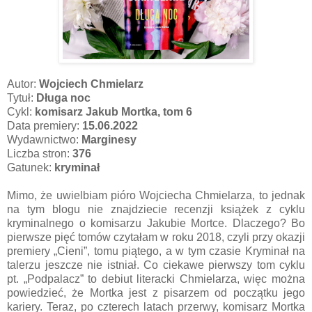
Autor:
Wojciech Chmielarz
Tytuł:
Długa noc
Cykl:
komisarz Jakub Mortka, tom 6
Data premiery:
15.06.2022
Wydawnictwo:
Marginesy
Liczba stron:
376
Gatunek:
kryminał
Mimo, że uwielbiam pióro Wojciecha Chmielarza, to jednak
na tym blogu nie znajdziecie recenzji książek z cyklu
kryminalnego o komisarzu Jakubie Mortce. Dlaczego? Bo
pierwsze pięć tomów czytałam w roku 2018, czyli przy okazji
premiery „Cieni”, tomu piątego, a w tym czasie Kryminał na
talerzu jeszcze nie istniał. Co ciekawe pierwszy tom cyklu
pt. „Podpalacz” to debiut literacki Chmielarza, więc można
powiedzieć, że Mortka jest z pisarzem od początku jego
kariery. Teraz, po czterech latach przerwy, komisarz Mortka