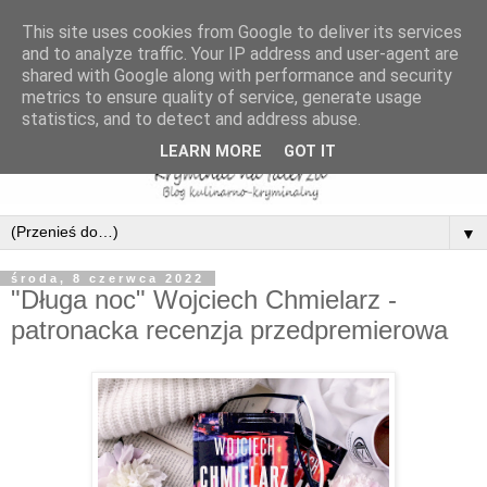
This site uses cookies from Google to deliver its services
and to analyze traffic. Your IP address and user-agent are
shared with Google along with performance and security
metrics to ensure quality of service, generate usage
statistics, and to detect and address abuse.
LEARN MORE
GOT IT
▼
środa, 8 czerwca 2022
"Długa noc" Wojciech Chmielarz -
patronacka recenzja przedpremierowa