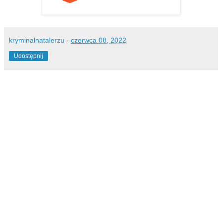
kryminalnatalerzu
-
czerwca 08, 2022
Udostępnij