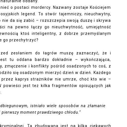
 naturalnie oddany.
nieć o postaci mordercy. Nazwany zostaje Kościejem
rosyjskich legend. To stwór tajemniczy, nieuchwytny,
o nie da się zabić – rozszczepia swoją duszę i skrywa
ści na pewno łączy go nieuchwytność, umiejętność
ewnością ktoś inteligentny, z dobrze przemyślanym
ie go przechytrzyć?
rzed zesłaniem do łagrów muszę zaznaczyć, że i
jest tu oddana bardzo dokładnie – wykończająca,
y, zmęczenie i konflikty pośród osadzonych to coś, z
odziło się osadzonym mierzyć dzień w dzień. Każdego
y przez kaprys strażników nie umrze, choć kto wie –
powieści jest też kilka fragmentów opisujących jak
.
odbiegunowym, istniało wiele sposobów na złamanie
ył pierwszy moment prawdziwego chłodu.”
kryminalnej. Ta zbudowana jest na kilka ciekawych