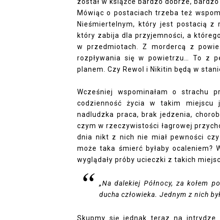
został w książce bardzo dobrze, bardzo
Mówiąc o postaciach trzeba też wspom
Nieśmiertelnym, który jest postacią z 
który zabija dla przyjemności, a któreg
w przedmiotach. Z mordercą z powie
rozpływania się w powietrzu… To z p
planem. Czy Rewol i Nikitin będą w stan
Wcześniej wspominałam o strachu p
codzienność życia w takim miejscu 
nadludzka praca, brak jedzenia, chorob
czym w rzeczywistości łagrowej przych
dnia nikt z nich nie miał pewności cz
może taka śmierć byłaby ocaleniem? W 
wyglądały próby ucieczki z takich miejsc
„Na dalekiej Północy, za kołem p
ducha człowieka. Jednym z nich b
Skupmy się jednak teraz na intrydze 