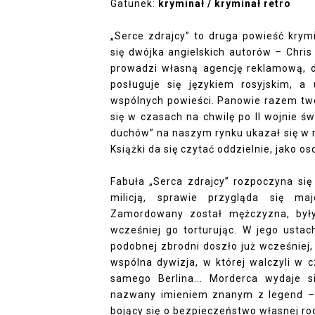
Gatunek:
kryminał / kryminał retro
„Serce zdrajcy” to druga powieść kry
się dwójka angielskich autorów – Chri
prowadzi własną agencję reklamową, d
posługuje się językiem rosyjskim, a
wspólnych powieści. Panowie razem two
się w czasach na chwilę po II wojnie ś
duchów” na naszym rynku ukazał się w m
Książki da się czytać oddzielnie, jako o
Fabuła „Serca zdrajcy” rozpoczyna się
milicją, sprawie przygląda się maj
Zamordowany został mężczyzna, były
wcześniej go torturując. W jego ustach
podobnej zbrodni doszło już wcześniej,
wspólna dywizja, w której walczyli w c
samego Berlina... Morderca wydaje s
nazwany imieniem znanym z legend – K
bojący się o bezpieczeństwo własnej rod