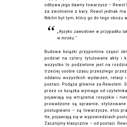
odbywa jego dawny towarzysz – Rewol R
za zwolnienie z kary. Rewol jednak ma
Nikitin był tym, który go do tego obozu w
„Ryzyko zawodowe w przypadku taki
w mroku.”
Budowa książki przypomina części s
podział na cztery tytułowane akty i 
wszystko to podzielone jest na rozdzi
trzeciej osobie czasu przeszłego przez
oddaniu wszystkich wydarzeń, relacji 
postaci. Podąża głównie za Rewolem. S
przez co książka wymaga od czytelnika
pojawiają się wtrącenia rosyjskie i ni
prowadzone są sprawnie, stylizowane
posługiwano – są towarzysze, etos pra
tle, pojawiają się w wypowiedziach posta
Zacznijmy klasycznie – od postaci. Re