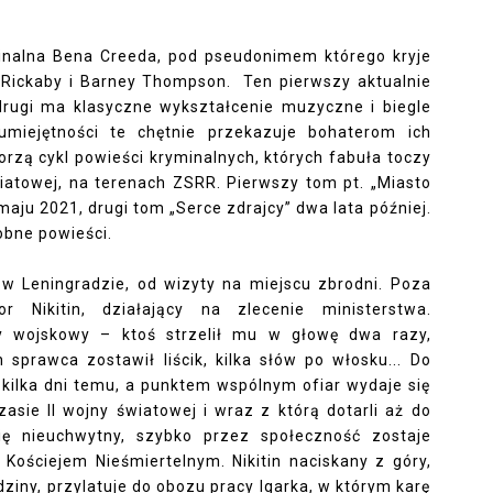
minalna Bena Creeda, pod pseudonimem którego kryje
s Rickaby i Barney Thompson. Ten pierwszy aktualnie
rugi ma klasyczne wykształcenie muzyczne i biegle
 umiejętności te chętnie przekazuje bohaterom ich
rzą cykl powieści kryminalnych, których fabuła toczy
wiatowej, na terenach ZSRR. Pierwszy tom pt. „Miasto
aju 2021, drugi tom „Serce zdrajcy” dwa lata później.
sobne powieści.
 w Leningradzie, od wizyty na miejscu zbrodni. Poza
or Nikitin, działający na zlecenie ministerstwa.
 wojskowy – ktoś strzelił mu w głowę dwa razy,
 sprawca zostawił liścik, kilka słów po włosku... Do
 kilka dni temu, a punktem wspólnym ofiar wydaje się
zasie II wojny światowej i wraz z którą dotarli aż do
ię nieuchwytny, szybko przez społeczność zostaje
ościejem Nieśmiertelnym. Nikitin naciskany z góry,
ziny, przylatuje do obozu pracy Igarka, w którym karę