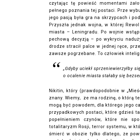
czytając tę powieść momentami żało
pełnego poznania tej postaci. Prze wy
jego pasją była gra na skrzypcach i p
Przyszła jednak wojna, w której Rewo
miasta – Leningradu. Po wojnie wstąpi
pechową decyzją – po wykryciu nadużyć
drodze stracił palce w jednej ręce, pr
zawsze pogrzebane. To człowiek inteli
„Gdyby uciekł sprzeniewierzyłby si
o ocalenie miasta stałaby się bezs
Nikitin, który (prawdopodobnie w „Mie
znany. Wiemy, ze ma rodzinę, o którą te
mogą być powodem, dla którego jego cała
przypadkowych postaci, które gdzieś 
popełnieniem czynów, które nie sp
totalitaryzm Rosji, terror systemu, w 
śmierć w obozie tylko dlatego, że pow