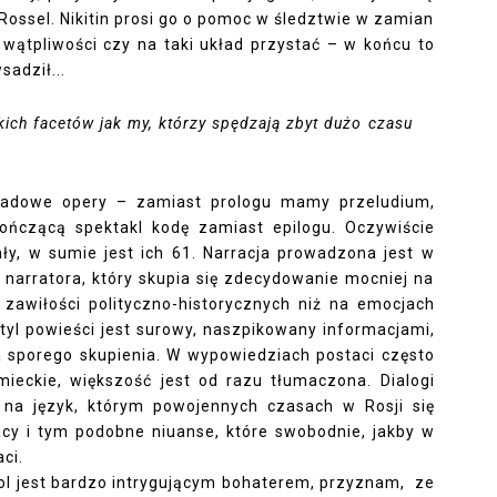
ossel. Nikitin prosi go o pomoc w śledztwie w zamian
 wątpliwości czy na taki układ przystać – w końcu to
sadził...
ch facetów jak my, którzy spędzają zbyt dużo czasu
kładowe opery – zamiast prologu mamy przeludium,
kończącą spektakl kodę zamiast epilogu. Oczywiście
ały, w sumie jest ich 61. Narracja prowadzona jest w
 narratora, który skupia się zdecydowanie mocniej na
i zawiłości polityczno-historycznych niż na emocjach
tyl powieści jest surowy, naszpikowany informacjami,
 sporego skupienia. W wypowiedziach postaci często
emieckie, większość jest od razu tłumaczona. Dialogi
 na język, którym powojennych czasach w Rosji się
cy i tym podobne niuanse, które swobodnie, jakby w
ci.
wol jest bardzo intrygującym bohaterem, przyznam, ze