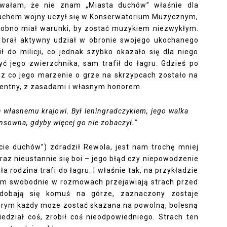
wałam, że nie znam „Miasta duchów” właśnie dla
buchem wojny uczył się w Konserwatorium Muzycznym,
odobno miał warunki, by zostać muzykiem niezwykłym.
l brał aktywny udział w obronie swojego ukochanego
ł do milicji, co jednak szybko okazało się dla niego
 jego zwierzchnika, sam trafił do łagru. Gdzieś po
zez co jego marzenie o grze na skrzypcach zostało na
gentny, z zasadami i własnym honorem.
ę własnemu krajowi. Był leningradczykiem, jego walka
ensowna, gdyby więcej go nie zobaczył.”
ście duchów”) zdradził Rewola, jest nam trochę mniej
raz nieustannie się boi – jego błąd czy niepowodzenie
 rodzina trafi do łagru. I właśnie tak, na przykładzie
tam swobodnie w rozmowach przejawiają strach przed
odobają się komuś na górze, zaznaczony zostaje
którym każdy może zostać skazana na powolną, bolesną
iedział coś, zrobił coś nieodpowiedniego. Strach ten