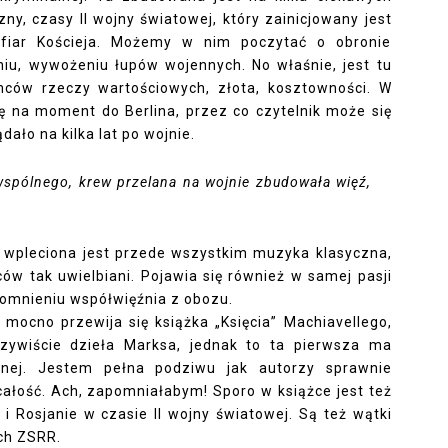
ny, czasy II wojny światowej, który zainicjowany jest
fiar Kościeja. Możemy w nim poczytać o obronie
niu, wywożeniu łupów wojennych. No właśnie, jest tu
ców rzeczy wartościowych, złota, kosztowności. W
 na moment do Berlina, przez co czytelnik może się
dało na kilka lat po wojnie.
wspólnego, krew przelana na wojnie zbudowała więź,
 wpleciona jest przede wszystkim muzyka klasyczna,
ców tak uwielbiani. Pojawia się również w samej pasji
spomnieniu współwięźnia z obozu.
e mocno przewija się książka „Księcia” Machiavellego,
czywiście dzieła Marksa, jednak to ta pierwsza ma
alnej. Jestem pełna podziwu jak autorzy sprawnie
 całość. Ach, zapomniałabym! Sporo w książce jest też
y i Rosjanie w czasie II wojny światowej. Są też wątki
ch ZSRR.