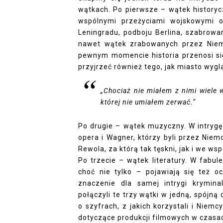
wątkach. Po pierwsze – wątek historycz
wspólnymi przeżyciami wojskowymi o
Leningradu, podboju Berlina, szabrowa
nawet wątek zrabowanych przez Niem
pewnym momencie historia przenosi się
przyjrzeć również tego, jak miasto wyglą
„Chociaż nie miałem z nimi wiele 
której nie umiałem zerwać.”
Po drugie – wątek muzyczny. W intrygę
opera i Wagner, którzy byli przez Niem
Rewola, za którą tak tęskni, jak i we w
Po trzecie – wątek literatury. W fabul
choć nie tylko – pojawiają się też o
znaczenie dla samej intrygi krymin
połączyli te trzy wątki w jedną, spójną
o szyfrach, z jakich korzystali i Niemc
dotyczące produkcji filmowych w czasa