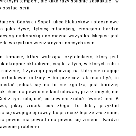
awrotnym tempem, ale kilka razy solidnie zaskakuje i w
postaci serii.
darzeń: Gdańsk i Sopot, ulica Elektryków i stoczniowe
ło jako żywe, tętnicę młodością, emocjami bardzo
kacyjną nadmorską noc można wszystko. Miejsce jest
zede wszystkim wieczornych i nocnych scen.
temacie, który wstrząsa czytelnikiem, który jest
 okropnie aktualnym, ciągle z tych, w których robi i
odzinie, fizyczną i psychiczną, na którą nie reaguje
i członkowie rodziny – bo przecież tak musi być, to
postać jednak się na to nie zgadza, jest bardziej
ak chce, na pewno nie kontrolowany przez innych, nie
ś z tym robi, coś, co powinni zrobić również inni. A
wa, jakby zrobiła coś złego. To dobry przykład
ma się swojego oprawcy, bo przecież lepsze zło znane,
, na pewno ma powód i na pewno się zmieni... Bardzo
tawienie problemu.