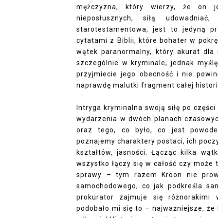
mężczyzna, który wierzy, że on j
nieposłusznych, siłą udowadniać
starotestamentowa, jest to jedyną 
cytatami z Biblii, które bohater w pokrę
wątek paranormalny, który akurat dla 
szczególnie w kryminale, jednak myślę,
przyjmiecie jego obecność i nie powi
naprawdę malutki fragment całej histori
Intryga kryminalna swoją siłę po części
wydarzenia w dwóch planach czasowych 
oraz tego, co było, co jest powode
poznajemy charaktery postaci, ich pocz
kształtów, jasności. Łącząc kilka w
wszystko łączy się w całość czy może t
sprawy – tym razem Kroon nie prow
samochodowego, co jak podkreśla sam 
prokurator zajmuje się różnorakimi 
podobało mi się to – najważniejsze, 