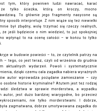
est tym, który powinien ludzi nawracać, karać
, że tylko ścieżka, którą on kroczy, mocno
prawdziwą. To głównie jego fragmenty nasycone są
tny sposób interpretuje. Z nim wiąże się też niewielki
mnie był zbędny, wolę trzymać się rzeczy realnych,
 że jeśli będziecie o nim wiedzieć, to już spokojniej
nno wpłynąć to na ocenę całości – w końcu to tylko
i.
 kryje w budowie powieści – to, że czytelnik patrzy na
– tego, co jest teraz, czyli od września do grudnia
m aktualnych wydarzeń. Powoli i systematycznie
ynienia, dzięki czemu cala zagadka nabiera wyraźnych
ątków autor wprowadza pożądane zamieszanie – czy
o osobne historie kryminalne? Atutem jest też rodzaj
adzi śledztwa w sprawie morderstwa, a wypadku
autor, jest dużo bardziej wiarygodne, bo przecież
wykroczeniami, nie tylko morderstwami. I dobrze,
że była zagmatwana, dobrze umotywowana zagadka do