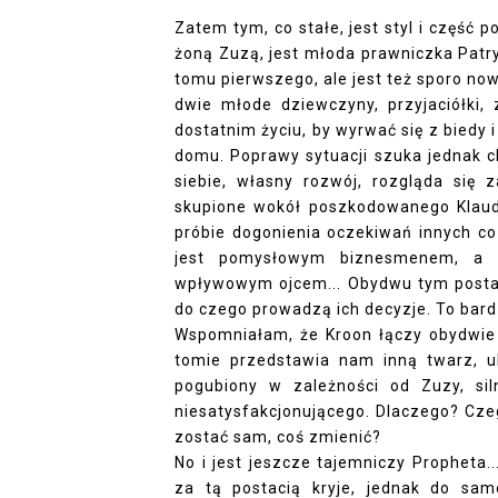
Zatem tym, co stałe, jest styl i część 
żoną Zuzą, jest młoda prawniczka Patryc
tomu pierwszego, ale jest też sporo now
dwie młode dziewczyny, przyjaciółki, 
dostatnim życiu, by wyrwać się z biedy 
domu. Poprawy sytuacji szuka jednak c
siebie, własny rozwój, rozgląda się 
skupione wokół poszkodowanego Klaudi
próbie dogonienia oczekiwań innych co
jest pomysłowym biznesmenem, a 
wpływowym ojcem... Obydwu tym postac
do czego prowadzą ich decyzje. To bard
Wspomniałam, że Kroon łączy obydwie k
tomie przedstawia nam inną twarz, u
pogubiony w zależności od Zuzy, sil
niesatysfakcjonującego. Dlaczego? Czeg
zostać sam, coś zmienić?
No i jest jeszcze tajemniczy Propheta..
za tą postacią kryje, jednak do sa