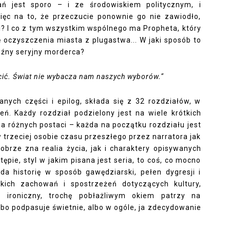
ań jest sporo – i ze środowiskiem politycznym, i
ęc na to, że przeczucie ponownie go nie zawiodło,
i? I co z tym wszystkim wspólnego ma Propheta, który
 oczyszczenia miasta z plugastwa... W jaki sposób to
roźny seryjny morderca?
cić. Świat nie wybacza nam naszych wyborów.”
anych części i epilog, składa się z 32 rozdziałów, w
ń. Każdy rozdział podzielony jest na wiele krótkich
a różnych postaci – każda na początku rozdziału jest
 trzeciej osobie czasu przeszłego przez narratora jak
obrze zna realia życia, jak i charaktery opisywanych
pie, styl w jakim pisana jest seria, to coś, co mocno
da historię w sposób gawędziarski, pełen dygresji i
zkich zachowań i spostrzeżeń dotyczących kultury,
 ironiczny, trochę pobłażliwym okiem patrzy na
lbo podpasuje świetnie, albo w ogóle, ja zdecydowanie