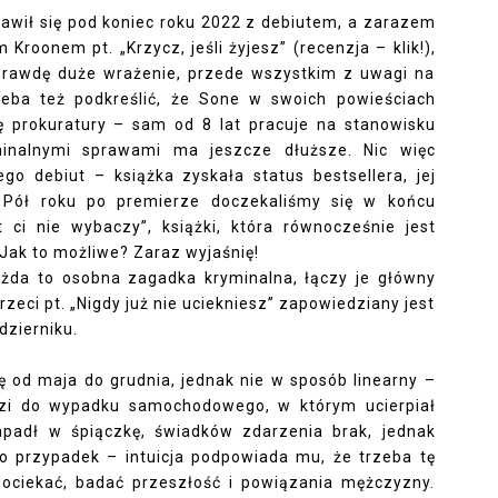
jawił się pod koniec roku 2022 z debiutem, a zarazem
Kroonem pt. „Krzycz, jeśli żyjesz” (
recenzja – klik!
),
aprawdę duże wrażenie, przede wszystkim z uwagi na
rzeba też podkreślić, że Sone w swoich powieściach
ę prokuratury – sam od 8 lat pracuje na stanowisku
minalnymi sprawami ma jeszcze dłuższe. Nic więc
ego debiut – książka zyskała status bestsellera, jej
 Pół roku po premierze doczekaliśmy się w końcu
 ci nie wybaczy”, książki, która równocześnie jest
. Jak to możliwe? Zaraz wyjaśnię!
każda to osobna zagadka kryminalna, łączy je główny
trzeci pt. „Nigdy już nie uciekniesz” zapowiedziany jest
dzierniku.
ię od maja do grudnia, jednak nie w sposób linearny –
dzi do wypadku samochodowego, w którym ucierpiał
padł w śpiączkę, świadków zdarzenia brak, jednak
lko przypadek – intuicja podpowiada mu, że trzeba tę
dociekać, badać przeszłość i powiązania mężczyzny.