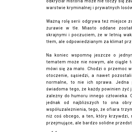
odkrycia! Historia może nie toczy się z
warstwie kryminalnej i prywatnych losów 
Ważną rolę serii odgrywa też miejsce z
żurawie w tle. Miasto oddane zosta
skrajnymi i poczuciem, że w letnią wa
tłem, ale odpowiedzianym za klimat pr
Na koniec wspomnę jeszcze o jednym 
tematem może nie nowym, ale ciągle tak
mówi się za mało. Chodzi o przemoc w r
otoczenie, sąsiedzi, a nawet pozostal
normalne, to nie ich sprawa. Jedna 
świadoma tego, że każdy powinien żyć j
zależny do humoru innego człowieka. Co
jednak od najbliższych to ona obry
współuzależnienia, tego, że ofiara trzy
niż coś obcego, a ten, który krzywdzi
przejmujące, ale bardzo solidne przeds