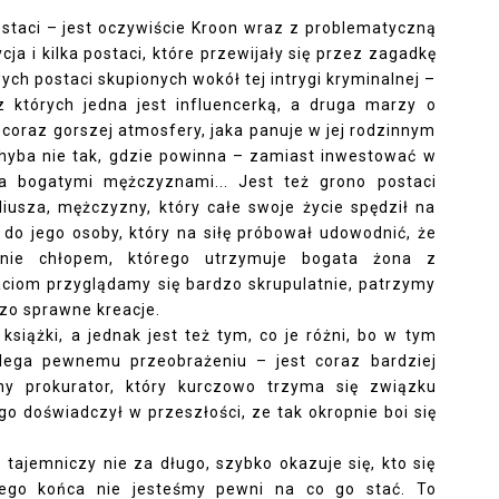
postaci – jest oczywiście Kroon wraz z problematyczną
ja i kilka postaci, które przewijały się przez zagadkę
ych postaci skupionych wokół tej intrygi kryminalnej –
z których jedna jest influencerką, a druga marzy o
i coraz gorszej atmosfery, jaka panuje w jej rodzinnym
hyba nie tak, gdzie powinna – zamiast inwestować w
za bogatymi mężczyznami... Jest też grono postaci
usza, mężczyzny, który całe swoje życie spędził na
 do jego osoby, który na siłę próbował udowodnić, że
nie chłopem, którego utrzymuje bogata żona z
iom przyglądamy się bardzo skrupulatnie, patrzymy
zo sprawne kreacje.
siążki, a jednak jest też tym, co je różni, bo w tym
lega pewnemu przeobrażeniu – jest coraz bardziej
ny prokurator, który kurczowo trzyma się związku
o doświadczył w przeszłości, ze tak okropnie boi się
. tajemniczy nie za długo, szybko okazuje się, kto się
mego końca nie jesteśmy pewni na co go stać. To