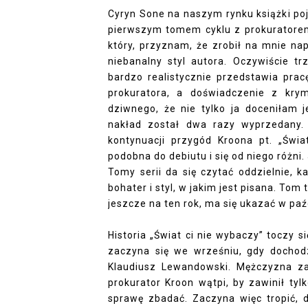
Cyryn Sone na naszym rynku książki po
pierwszym tomem cyklu z prokuratorem 
który, przyznam, że zrobił na mnie n
niebanalny styl autora. Oczywiście t
bardzo realistycznie przedstawia prac
prokuratora, a doświadczenie z kry
dziwnego, że nie tylko ja doceniłam j
nakład został dwa razy wyprzedany.
kontynuacji przygód Kroona pt. „Świat
podobna do debiutu i się od niego różni
Tomy serii da się czytać oddzielnie, 
bohater i styl, w jakim jest pisana. Tom 
jeszcze na ten rok, ma się ukazać w paź
Historia „Świat ci nie wybaczy” toczy s
zaczyna się we wrześniu, gdy docho
Klaudiusz Lewandowski. Mężczyzna za
prokurator Kroon wątpi, by zawinił ty
sprawę zbadać. Zaczyna więc tropić, 