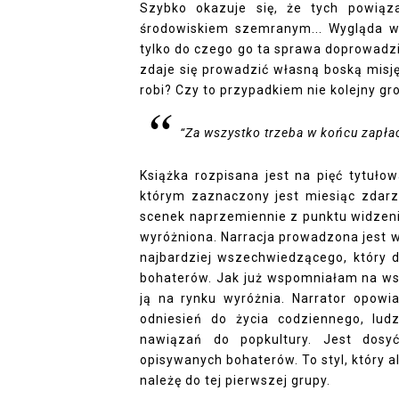
Szybko okazuje się, że tych powiąz
środowiskiem szemranym... Wygląda wi
tylko do czego go ta sprawa doprowadz
zdaje się prowadzić własną boską misję
robi? Czy to przypadkiem nie kolejny g
“Za wszystko trzeba w końcu zapła
Książka rozpisana jest na pięć tytułow
którym zaznaczony jest miesiąc zdarze
scenek naprzemiennie z punktu widzeni
wyróżniona. Narracja prowadzona jest w
najbardziej wszechwiedzącego, który d
bohaterów. Jak już wspomniałam na wstę
ją na rynku wyróżnia. Narrator opowia
odniesień do życia codziennego, lud
nawiązań do popkultury. Jest dosyć
opisywanych bohaterów. To styl, który a
należę do tej pierwszej grupy.