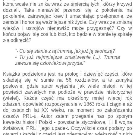
która wcale nie znika wraz ze śmiercią tych, którzy krzywd
doznali. Taka nienawiść przenosi się z pokolenia na
pokolenie, zatruwając krew i umacniając przekonanie, że
zemsta i honor są ważniejsze niż życie. Czy wraz ze zmianą
wieków i ustrojów nienawiść może przygasnąć? Czy w
końcu pojawi się coś lub ktoś, kto będzie w stanie tę spiralę
zła odkręcić?
“- Co się stanie z tą trumną, jak już ją skończę?
- To już najmniejsze zmartwienie (...). Trumna
zawsze się człowiekowi przyda.”
Książka podzielona jest na prolog i dziewięć części, które
składają się w sumie na 56 rozdziałów, a te zamyka
posłowie, gdzie autor wyjaśnia jak wiele historii w tej
powieści zawartych ma podłoże w prawdzie historycznej
(wiele!). Każda część ma określony mniej więcej rok
zdarzeń, opowieść rozpoczyna się w 1863 roku i ciągnie aż
do ostatnich lat XX wieku, na moment po zakończeniu
czasów PRL-u. Autor zatem przegania nas po sporym
kawałku historii Polski - powstanie styczniowe, I i II wojna
światowa, PRL i jego upadek. Oczywiście czas podany po
otwarciu każdej z części jest orientacyjny, większość z nich