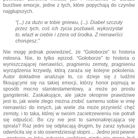
burzliwe emocje, jedne z tych, które popychają do czynów
najgłupszych.
“(...) za dużo w tobie gniewu, (...). Diabeł szczuty
przez tych, coś ich życia pozbawił, wykorzystał
to, wlazł w ciebie i zżera od środka. Z nienawiści
chorujesz.”
Nie mogę jednak powiedzieć, że “Gołoborze” to historia
miłosna. Nie, to tylko epizod. “Gołoborze” to historia o
wyniszczającej nienawiści, pragnieniu zemsty, pragnieniu
wyrządzenia krzywdy, którą zaraża się kolejne pokolenia.
Autor dokładnie analizuje to, co dzieje się z ludźmi
fiksującymi się na takiej emocji, którzy honor pojmują w
sposób mocno starotestamentowy, a może po prostu
gangsterski. Zaskakujące, ale jakże okropnie prawdziwe
jest to, jak wiele złego można zrobić samemu sobie w imię
nienawiści do innych, jak wiele zła może przynieść chęć
zemsty, i to taka, której w swoim zacietrzewieniu nie potrafi
się odpuścić. Bo czy nie jest to samonakręcająca się
spirala? Raz jedni się odpłacają drugim, by zaraz sytuacja
odwróciła się o sto osiemdziesiąt stopni… Jedno jest pewne