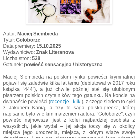
Autor:
Maciej Siembieda
Tytuł:
Gołoborze
Data premiery:
15.10.2025
Wydawnictwo:
Znak Literanova
Liczba stron:
528
Gatunek:
powieść sensacyjna / historyczna
Maciej Siembieda na polskim rynku powieści kryminalnej
pojawił się zaledwie kilka lat temu (debiutował w 2017 roku
książką “444”), a już chwilę później stał się ulubionym
pisarzem polskich czytelników tego gatunku. Na koncie na
dwanaście powieści (
recenzje - klik!
), z czego siedem to cykl
z Jakubem Kanią, a trzy to saga polsko-grecka, której
napisanie było wielkim marzeniem autora. “Gołoborze”, czyli
powieść najnowsza, jest z kolei najbardziej osobista z
wszystkich, jakie wydał – jej akcja toczy się w okolicy
miejsca jego urodzenia, miejsca, z którym wiąże swoje