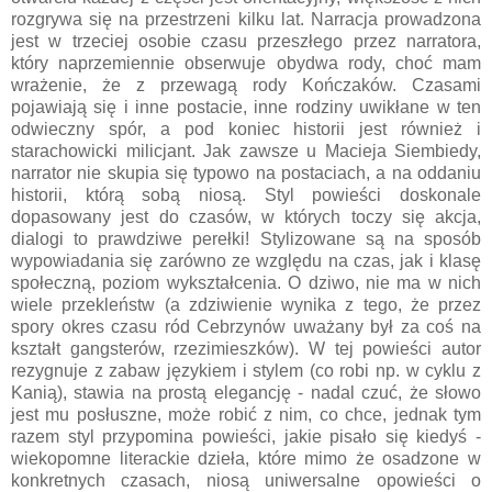
rozgrywa się na przestrzeni kilku lat. Narracja prowadzona
jest w trzeciej osobie czasu przeszłego przez narratora,
który naprzemiennie obserwuje obydwa rody, choć mam
wrażenie, że z przewagą rody Kończaków. Czasami
pojawiają się i inne postacie, inne rodziny uwikłane w ten
odwieczny spór, a pod koniec historii jest również i
starachowicki milicjant. Jak zawsze u Macieja Siembiedy,
narrator nie skupia się typowo na postaciach, a na oddaniu
historii, którą sobą niosą. Styl powieści doskonale
dopasowany jest do czasów, w których toczy się akcja,
dialogi to prawdziwe perełki! Stylizowane są na sposób
wypowiadania się zarówno ze względu na czas, jak i klasę
społeczną, poziom wykształcenia. O dziwo, nie ma w nich
wiele przekleństw (a zdziwienie wynika z tego, że przez
spory okres czasu ród Cebrzynów uważany był za coś na
kształt gangsterów, rzezimieszków). W tej powieści autor
rezygnuje z zabaw językiem i stylem (co robi np. w cyklu z
Kanią), stawia na prostą elegancję - nadal czuć, że słowo
jest mu posłuszne, może robić z nim, co chce, jednak tym
razem styl przypomina powieści, jakie pisało się kiedyś -
wiekopomne literackie dzieła, które mimo że osadzone w
konkretnych czasach, niosą uniwersalne opowieści o