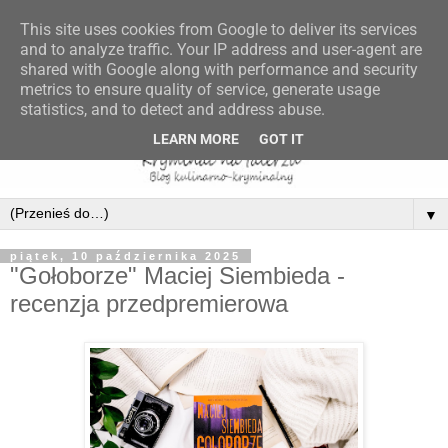
This site uses cookies from Google to deliver its services
and to analyze traffic. Your IP address and user-agent are
shared with Google along with performance and security
metrics to ensure quality of service, generate usage
statistics, and to detect and address abuse.
LEARN MORE
GOT IT
▼
piątek, 10 października 2025
"Gołoborze" Maciej Siembieda -
recenzja przedpremierowa