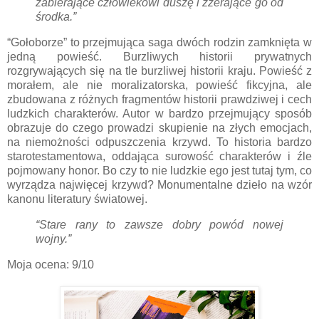
zabierające człowiekowi duszę i zżerające go od
środka.”
“Gołoborze” to przejmująca saga dwóch rodzin zamknięta w
jedną powieść. Burzliwych historii prywatnych
rozgrywających się na tle burzliwej historii kraju. Powieść z
morałem, ale nie moralizatorska, powieść fikcyjna, ale
zbudowana z różnych fragmentów historii prawdziwej i cech
ludzkich charakterów. Autor w bardzo przejmujący sposób
obrazuje do czego prowadzi skupienie na złych emocjach,
na niemożności odpuszczenia krzywd. To historia bardzo
starotestamentowa, oddająca surowość charakterów i źle
pojmowany honor. Bo czy to nie ludzkie ego jest tutaj tym, co
wyrządza najwięcej krzywd? Monumentalne dzieło na wzór
kanonu literatury światowej.
“Stare rany to zawsze dobry powód nowej
wojny.”
Moja ocena: 9/10