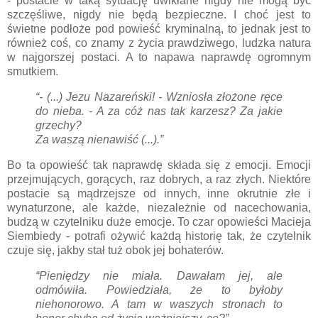
- postacie w taką sytuację uwikłane nigdy nie mogą być
szczęśliwe, nigdy nie będą bezpieczne. I choć jest to
świetne podłoże pod powieść kryminalną, to jednak jest to
również coś, co znamy z życia prawdziwego, ludzka natura
w najgorszej postaci. A to napawa naprawdę ogromnym
smutkiem.
“- (...) Jezu Nazareński! - Wzniosła złożone ręce
do nieba. - A za cóż nas tak karzesz? Za jakie
grzechy?
Za waszą nienawiść (...).”
Bo ta opowieść tak naprawdę składa się z emocji. Emocji
przejmujących, gorących, raz dobrych, a raz złych. Niektóre
postacie są mądrzejsze od innych, inne okrutnie złe i
wynaturzone, ale każde, niezależnie od nacechowania,
budzą w czytelniku duże emocje. To czar opowieści Macieja
Siembiedy - potrafi ożywić każdą historię tak, że czytelnik
czuje się, jakby stał tuż obok jej bohaterów.
“Pieniędzy nie miała. Dawałam jej, ale
odmówiła. Powiedziała, że to byłoby
niehonorowo. A tam w waszych stronach to