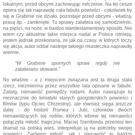
lokalnym, przed obcymi zachowując milczenie. Na tej cesze
opiera się tak naprawdę cała fabuła powieści - cokolwiek by
się w Grabinie nie działo, pozostaje przed obcymi - władzą,
prasą itp. - zamknięte. Tu sprawy załatwia się samodzielnie,
na pięści, na noże, w bardzo starotestamentowy sposób. Nie
wiem czy aktualnie takie miejsca nadal w Polsce istnieją,
jestem jednak przekonana, że jak na czasy, w których toczy
się akcja, autor oddał nastroje takiego miasteczka naprawdę
wiernie.
“W Grabinie spornych spraw nigdy nie
załatwiano słowami.”
No właśnie - a z miejscem związana jest ta druga stała
rzecz, niezmienna przez wszystkie lata opisane w fabule.
Zatarg, nienawiść pomiędzy rodami. Autor nawiązuje tu
nieznacznie do tematyki starych gangsterskich powieści i
filmów (typu Ojciec Chrzestny), ale również sięga jeszcze
dalej - do historii Romea i Julii, członków dwóch
nienawidzących się rodów, których wbrew tej nienawiści
połączyła miłość tragiczna. Maciej Siembieda przenosi ten
dramat na polską wieś, interpretuje ją na potrzeby swojej
powieści. Zarówno miłość, jak i nienawiść to bardzo