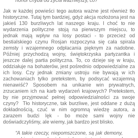
honor chyba od życia ważniejszy, co?”
Jak w każdej powieści tego autora ważne jest również tło
historyczne. Tutaj tym bardziej, gdyż akcja rozłożona jest na
jakieś 130 burzliwych lat naszego kraju. I choć to nie
wydarzenia polityczne stoją na pierwszym miejscu, to
jednak mają wpływ na losy postaci - to przecież od
bestialskiego czynu Rosjan rozpoczyna się cała spirala
zemsty i wzajemnego odpłacania pięknym za nadobne.
Później przychodzą wojny, świętokrzyska partyzantka i
jeszcze dalej partia polityczna. To, co dzieje się w kraju,
oddziałuje na bohaterów, jest pośrednio odpowiedzialne za
ich losy. Czy jednak zmiany ustroju nie bywają w ich
zachowaniach tylko pretekstem, by podsycać wzajemną
nienawiść? Sposobem na unikanie win prywatnych,
zrzucaniem ich na karb wydarzeń krajowych? Pretekstem,
by nie przyjmować pełnej odpowiedzialności za swoje
czyny? Tło historyczne, tak burzliwe, jest oddane z dużą
dokładnością, czuć w nim ogromną wiedzę autora, a
zarazem budzi lęk - bo może sami wojny nie
doświadczyliśmy, ale wiemy, jak bardzo jest blisko.
“A takie rzeczy, niepomszczone, są jak demony,