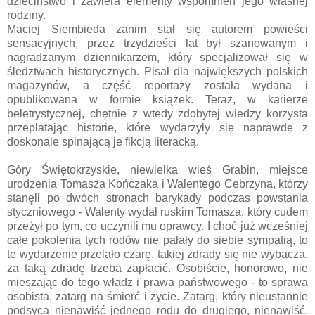
dzieciństwo i zawiera elementy wspomnień jego własnej
rodziny.
Maciej Siembieda zanim stał się autorem powieści
sensacyjnych, przez trzydzieści lat był szanowanym i
nagradzanym dziennikarzem, który specjalizował się w
śledztwach historycznych. Pisał dla największych polskich
magazynów, a część reportaży została wydana i
opublikowana w formie książek. Teraz, w karierze
beletrystycznej, chętnie z wtedy zdobytej wiedzy korzysta
przeplatając historie, które wydarzyły się naprawdę z
doskonale spinającą je fikcją literacką.
Góry Świętokrzyskie, niewielka wieś Grabin, miejsce
urodzenia Tomasza Kończaka i Walentego Cebrzyna, którzy
stanęli po dwóch stronach barykady podczas powstania
styczniowego - Walenty wydał ruskim Tomasza, który cudem
przeżył po tym, co uczynili mu oprawcy. I choć już wcześniej
całe pokolenia tych rodów nie pałały do siebie sympatią, to
te wydarzenie przelało czarę, takiej zdrady się nie wybacza,
za taką zdradę trzeba zapłacić. Osobiście, honorowo, nie
mieszając do tego władz i prawa państwowego - to sprawa
osobista, zatarg na śmierć i życie. Zatarg, który nieustannie
podsyca nienawiść jednego rodu do drugiego, nienawiść,