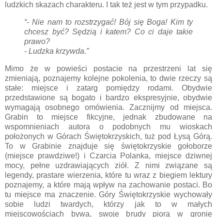
ludzkich skazach charakteru. I tak też jest w tym przypadku.
“- Nie nam to rozstrzygać! Bój się Boga! Kim ty
chcesz być? Sędzią i katem? Co ci daje takie
prawo?
- Ludzka krzywda.”
Mimo że w powieści postacie na przestrzeni lat się
zmieniają, poznajemy kolejne pokolenia, to dwie rzeczy są
stałe: miejsce i zatarg pomiędzy rodami. Obydwie
przedstawione są bogato i bardzo ekspresyjnie, obydwie
wymagają osobnego omówienia. Zacznijmy od miejsca.
Grabin to miejsce fikcyjne, jednak zbudowane na
wspomnieniach autora o podobnych mu wioskach
położonych w Górach Świętokrzyskich, tuż pod Łysą Górą.
To w Grabinie znajduje się świętokrzyskie gołoborze
(miejsce prawdziwe!) i Czarcia Polanka, miejsce dziwnej
mocy, pełne uzdrawiających ziół. Z nimi związane są
legendy, prastare wierzenia, które tu wraz z biegiem lektury
poznajemy, a które mają wpływ na zachowanie postaci. Bo
tu miejsce ma znaczenie. Góry Świętokrzyskie wychowały
sobie ludzi twardych, którzy jak to w małych
miejscowościach bywa, swoje brudy piorą w gronie