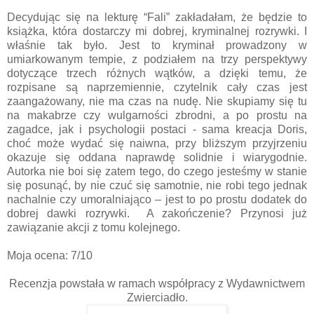
Decydując się na lekturę “Fali” zakładałam, że będzie to
książka, która dostarczy mi dobrej, kryminalnej rozrywki. I
właśnie tak było. Jest to kryminał prowadzony w
umiarkowanym tempie, z podziałem na trzy perspektywy
dotyczące trzech różnych wątków, a dzięki temu, że
rozpisane są naprzemiennie, czytelnik cały czas jest
zaangażowany, nie ma czas na nudę. Nie skupiamy się tu
na makabrze czy wulgarności zbrodni, a po prostu na
zagadce, jak i psychologii postaci - sama kreacja Doris,
choć może wydać się naiwna, przy bliższym przyjrzeniu
okazuje się oddana naprawdę solidnie i wiarygodnie.
Autorka nie boi się zatem tego, do czego jesteśmy w stanie
się posunąć, by nie czuć się samotnie, nie robi tego jednak
nachalnie czy umoralniająco – jest to po prostu dodatek do
dobrej dawki rozrywki. A zakończenie? Przynosi już
zawiązanie akcji z tomu kolejnego.
Moja ocena: 7/10
Recenzja powstała w ramach współpracy z Wydawnictwem
Zwierciadło.