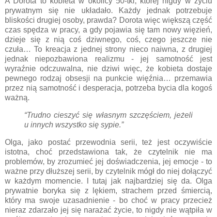
A Dorota to kobieta w okolicy 50-tki, której nigdy w życiu
prywatnym się nie układało. Każdy jednak potrzebuje
bliskości drugiej osoby, prawda? Dorota więc większą część
czas spędza w pracy, a gdy pojawia się tam nowy więzień,
dzieje się z nią coś dziwnego, coś, czego jeszcze nie
czuła… To kreacja z jednej strony nieco naiwna, z drugiej
jednak niepozbawiona realizmu - jej samotność jest
wyraźnie odczuwalna, nie dziwi więc, że kobieta dostaje
pewnego rodzaj obsesji na punkcie więźnia… przemawia
przez nią samotność i desperacja, potrzeba bycia dla kogoś
ważną.
“Trudno cieszyć się własnym szczęściem, jeżeli
u innych wszystko się sypie.”
Olga, jako postać przewodnia serii, też jest oczywiście
istotna, choć przedstawiona tak, że czytelnik nie ma
problemów, by zrozumieć jej doświadczenia, jej emocje - to
ważne przy dłuższej serii, by czytelnik mógł do niej dołączyć
w każdym momencie. I tutaj jak najbardziej się da. Olga
prywatnie boryka się z lękiem, strachem przed śmiercią,
który ma swoje uzasadnienie - bo choć w pracy przecież
nieraz zdarzało jej się narażać życie, to nigdy nie wątpiła w