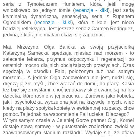
seria z Tymoteuszem Hunterem, która, jeśli mogę
wnioskować po jednym tomie (
recenzja - klik!
), jest serią
kryminalną dynamiczną, sensacyjną, seria z Rupertem
Ogrodnikiem (
recenzje - klik!
), która z kolei jest nieco
bardziej refleksyjna. Jest jeszcze seria z Carmen Rodriguez,
jedyna, z którą nie miałam okazji się zapoznać.
Maj, Mrzeżyno. Olga Balicka ze swoją przyjaciółką
Katarzyną Sarnecką spędzają miesiąc nad morzem - to
zalecenie lekarza, przymus odpoczynku i regeneracji po
ostatnich mocno dla nich obciążających przeżyciach. Czas
spędzają w ośrodku Fala, położonym tuż nad samym
morzem… A jednak Olga zadowolona nie jest, nudzi się,
dręczą ją złe myśli, chce wracać do domu, do pracy. Kasia
też bije się z myślami, choć jej obawy skierowane są na los
dziecka, które rośnie w jej brzuchu… Zarówno jako kobieta,
jak i psycholożka, wyczulona jest na krzywdę innych, więc
kiedy na plaży spotyka kobietę w ewidentnej rozpaczy, chce
pomóc. Ta jednak na wspomnienie Fali ucieka. Dlaczego?
W tym samym czasie w Jeleniej Górze partner Olgi, Kornel
dostaje nową sprawę - w pustostanie znaleziono zwłoki w
zaawansowanym stadium rozkładu. Wydaje się, że ofiara