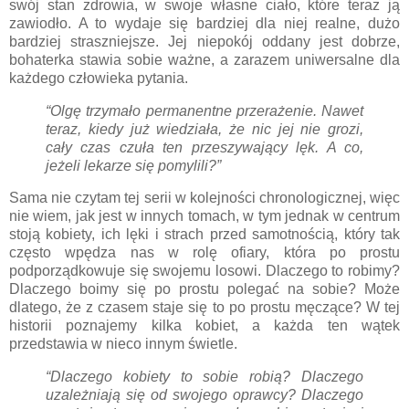
swój stan zdrowia, w swoje własne ciało, które teraz ją
zawiodło. A to wydaje się bardziej dla niej realne, dużo
bardziej straszniejsze. Jej niepokój oddany jest dobrze,
bohaterka stawia sobie ważne, a zarazem uniwersalne dla
każdego człowieka pytania.
“Olgę trzymało permanentne przerażenie. Nawet
teraz, kiedy już wiedziała, że nic jej nie grozi,
cały czas czuła ten przeszywający lęk. A co,
jeżeli lekarze się pomylili?”
Sama nie czytam tej serii w kolejności chronologicznej, więc
nie wiem, jak jest w innych tomach, w tym jednak w centrum
stoją kobiety, ich lęki i strach przed samotnością, który tak
często wpędza nas w rolę ofiary, która po prostu
podporządkowuje się swojemu losowi. Dlaczego to robimy?
Dlaczego boimy się po prostu polegać na sobie? Może
dlatego, że z czasem staje się to po prostu męczące? W tej
historii poznajemy kilka kobiet, a każda ten wątek
przedstawia w nieco innym świetle.
“Dlaczego kobiety to sobie robią? Dlaczego
uzależniają się od swojego oprawcy? Dlaczego