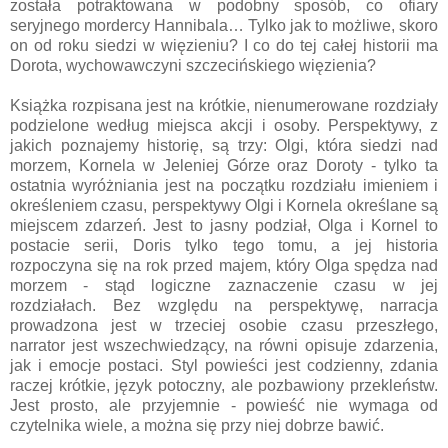
została potraktowana w podobny sposób, co ofiary
seryjnego mordercy Hannibala… Tylko jak to możliwe, skoro
on od roku siedzi w więzieniu? I co do tej całej historii ma
Dorota, wychowawczyni szczecińskiego więzienia?
Książka rozpisana jest na krótkie, nienumerowane rozdziały
podzielone według miejsca akcji i osoby. Perspektywy, z
jakich poznajemy historię, są trzy: Olgi, która siedzi nad
morzem, Kornela w Jeleniej Górze oraz Doroty - tylko ta
ostatnia wyróżniania jest na początku rozdziału imieniem i
określeniem czasu, perspektywy Olgi i Kornela określane są
miejscem zdarzeń. Jest to jasny podział, Olga i Kornel to
postacie serii, Doris tylko tego tomu, a jej historia
rozpoczyna się na rok przed majem, który Olga spędza nad
morzem - stąd logiczne zaznaczenie czasu w jej
rozdziałach. Bez względu na perspektywę, narracja
prowadzona jest w trzeciej osobie czasu przeszłego,
narrator jest wszechwiedzący, na równi opisuje zdarzenia,
jak i emocje postaci. Styl powieści jest codzienny, zdania
raczej krótkie, język potoczny, ale pozbawiony przekleństw.
Jest prosto, ale przyjemnie - powieść nie wymaga od
czytelnika wiele, a można się przy niej dobrze bawić.