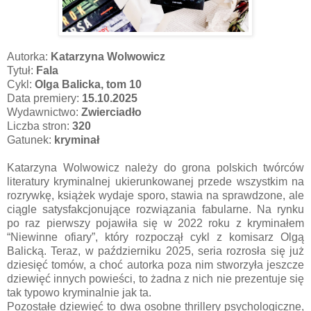
Autorka:
Katarzyna Wolwowicz
Tytuł:
Fala
Cykl:
Olga Balicka, tom 10
Data premiery:
15.10.2025
Wydawnictwo:
Zwierciadło
Liczba stron:
320
Gatunek:
kryminał
Katarzyna Wolwowicz należy do grona polskich twórców
literatury kryminalnej ukierunkowanej przede wszystkim na
rozrywkę, książek wydaje sporo, stawia na sprawdzone, ale
ciągle satysfakcjonujące rozwiązania fabularne. Na rynku
po raz pierwszy pojawiła się w 2022 roku z kryminałem
“Niewinne ofiary”, który rozpoczął cykl z komisarz Olgą
Balicką. Teraz, w październiku 2025, seria rozrosła się już
dziesięć tomów, a choć autorka poza nim stworzyła jeszcze
dziewięć innych powieści, to żadna z nich nie prezentuje się
tak typowo kryminalnie jak ta.
Pozostałe dziewięć to dwa osobne thrillery psychologiczne,