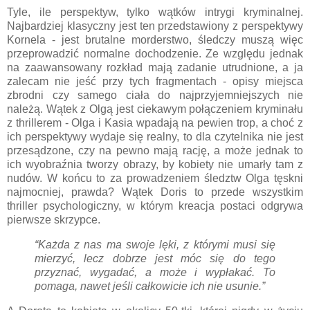
Tyle, ile perspektyw, tylko wątków intrygi kryminalnej.
Najbardziej klasyczny jest ten przedstawiony z perspektywy
Kornela - jest brutalne morderstwo, śledczy muszą więc
przeprowadzić normalne dochodzenie. Ze względu jednak
na zaawansowany rozkład mają zadanie utrudnione, a ja
zalecam nie jeść przy tych fragmentach - opisy miejsca
zbrodni czy samego ciała do najprzyjemniejszych nie
należą. Wątek z Olgą jest ciekawym połączeniem kryminału
z thrillerem - Olga i Kasia wpadają na pewien trop, a choć z
ich perspektywy wydaje się realny, to dla czytelnika nie jest
przesądzone, czy na pewno mają rację, a może jednak to
ich wyobraźnia tworzy obrazy, by kobiety nie umarły tam z
nudów. W końcu to za prowadzeniem śledztw Olga tęskni
najmocniej, prawda? Wątek Doris to przede wszystkim
thriller psychologiczny, w którym kreacja postaci odgrywa
pierwsze skrzypce.
“Każda z nas ma swoje lęki, z którymi musi się
mierzyć, lecz dobrze jest móc się do tego
przyznać, wygadać, a może i wypłakać. To
pomaga, nawet jeśli całkowicie ich nie usunie.”