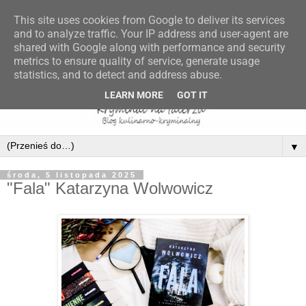
This site uses cookies from Google to deliver its services
and to analyze traffic. Your IP address and user-agent are
shared with Google along with performance and security
metrics to ensure quality of service, generate usage
statistics, and to detect and address abuse.
LEARN MORE
GOT IT
▼
środa, 5 listopada 2025
"Fala" Katarzyna Wolwowicz