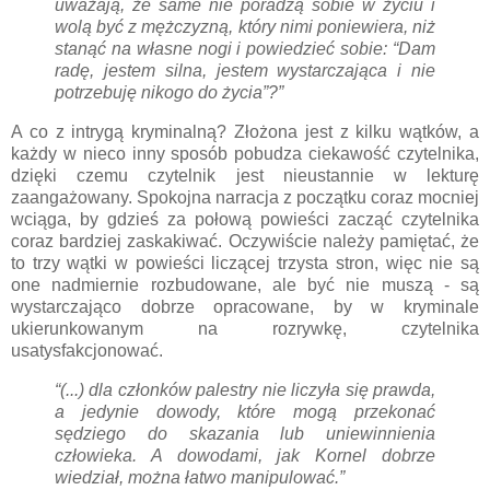
uważają, że same nie poradzą sobie w życiu i
wolą być z mężczyzną, który nimi poniewiera, niż
stanąć na własne nogi i powiedzieć sobie: “Dam
radę, jestem silna, jestem wystarczająca i nie
potrzebuję nikogo do życia”?”
A co z intrygą kryminalną? Złożona jest z kilku wątków, a
każdy w nieco inny sposób pobudza ciekawość czytelnika,
dzięki czemu czytelnik jest nieustannie w lekturę
zaangażowany. Spokojna narracja z początku coraz mocniej
wciąga, by gdzieś za połową powieści zacząć czytelnika
coraz bardziej zaskakiwać. Oczywiście należy pamiętać, że
to trzy wątki w powieści liczącej trzysta stron, więc nie są
one nadmiernie rozbudowane, ale być nie muszą - są
wystarczająco dobrze opracowane, by w kryminale
ukierunkowanym na rozrywkę, czytelnika
usatysfakcjonować.
“(...) dla członków palestry nie liczyła się prawda,
a jedynie dowody, które mogą przekonać
sędziego do skazania lub uniewinnienia
człowieka. A dowodami, jak Kornel dobrze
wiedział, można łatwo manipulować.”