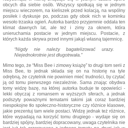
obcych dla siebie osób. Wszyscy spotkają się w jednym
miejscu wieczorem, na kieliszek przed kolacją, na wspólny
posiłek i dyskusje po, podczas gdy obok nich w kominku
wesoło trzaska ogień. Autorka bardzo przyjemnie oddała ten
klimat dawnych lat, ale też i zimy za oknem, która
unieruchamia postacie w jednym miejscu. Postacie, z
których każda skrywa przed innymi jakąś własną tajemnicę.
“Nigdy nie należy bagatelizować urazy.
Niejednokrotnie jest długotrwała.”
Mimo tego, że “Miss Bee i zimowy książę” to drugi tom serii z
Miss Bee, to jednak składa się on na historię na tyle
odrębną, że czytelnik nie powinien mieć trudności, by czytać
ją od tomu pierwszego niezależnie. Sama znając obydwa
tomy widzę bazę, na której autorka buduje te opowieści -
lekki obyczaj z romansem w wyższych sferach, a jednak
podszyty poważnymi tematami takimi jak coraz bardziej
niespokojne tło społeczno-historyczne czy różnice klasowe,
jakie prezentuj tam wiele postaci. Widzę jednak też różnice,
które wypadają na korzyść tomu drugiego - wydaje się on
bardziej spójny, bardziej dopracowany, uwaga czytelnika nie