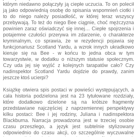
którym niedawno połączyły ją ciepłe uczucia. To on polecił
ją jako odpowiednią osobę do spisania wspomnień ciotki i
to do niego należy posiadłość, w której teraz wszyscy
przebywają. To też do niego Bee ciągnie, choć mężczyzna
powinien zaraz oświadczyć się innej… Ciepłe spojrzenia i
potajemne czułości przerywa im zdarzenie, o charakterze
kryminalnym, co sprawia, że w rezydencji pojawia się
funkcjonariusz Scotland Yardu, a wzrok innych ukradkowo
kieruje się na Bee - w końcu to jedna obca w tym
towarzystwie, w dodatku o niższym statusie społecznym.
Czy uda jej się wyjść z kolejnych tarapatów cało? Czy
nadinspektor Scotland Yardu dojdzie do prawdy, zanim
jeszcze ktoś ucierpi?
Książkę otwiera spis postaci w powieści występujących, a
cała historia podzielona jest na 23 tytułowane rozdziały,
które dodatkowo dzielone są na krótsze fragmenty
przedstawiane najczęściej z naprzemiennej perspektywy
kilku postaci: Bee i jej rodziny, Juliana i nadinspektora
Blackburna. Narracja prowadzona jest w trzeciej osobie
czasu przeszłego, a język jest subtelnie stylizowany
odpowiednio do czasu akcji, co szczególnie wyczuwalne