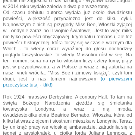
jednak nie zagościła u nas na długo - Wydawnictwa Jaguar
w 2014 roku wydało zaledwie dwa pierwsze tomy.
Od czasu debiutu autorka wydała już około dwudziestu
powieści, większość przynależna jest do kilku cykli.
Najnowszym z nich są przygody Miss Bee, Włoszki żyjącej
w Londynie zaraz po II wojnie światowej. Jest to więc miks
nie tylko powieści obyczajowej, kryminału i romansu, ale też
powieści historycznej, która toczy się w czasie ważnym dla
Włoch - to wtedy coraz wyraźniej do głosu dochodziły
poglądy faszystowskie, to wtedy Mussolini rósł w siłę. Na
ten moment seria na rynku włoskim liczy cztery tomy, piąty
jest w przygotowaniu, a w Polsce to wraz z nią autorka na
nasz rynek wróciła. “Miss Bee i zimowy książę”, czyli tom
drugi, jest u nas tomem najnowszym
(o pierwszym
przeczytasz tutaj - klik!)
.
Rok 1924, hrabstwo Derbyshire, Alconbury Hall. To tam na
święta Bożego Narodzenia zjeżdża się śmietanka
towarzyska Londynu, a wraz z nią młoda,
dwudziestokilkuletnia Beatrice Bernabò, Włoszka, która od
kilku lat wraz z ojcem i siostrami mieszka w Londynie. Teraz,
by uniknąć pracy we włoskiej ambasadzie, zatrudniła się u
jednej z arystokratek, u ciotka lorda Juliana Lennoxa, z