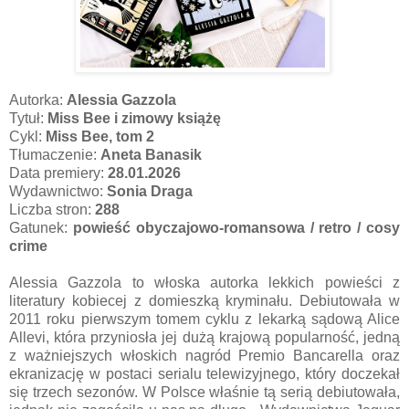
Autorka:
Alessia Gazzola
Tytuł:
Miss Bee i zimowy książę
Cykl:
Miss Bee, tom 2
Tłumaczenie:
Aneta Banasik
Data premiery:
28.01.2026
Wydawnictwo:
Sonia Draga
Liczba stron:
288
Gatunek:
powieść obyczajowo-romansowa / retro / cosy
crime
Alessia Gazzola to włoska autorka lekkich powieści z
literatury kobiecej z domieszką kryminału. Debiutowała w
2011 roku pierwszym tomem cyklu z lekarką sądową Alice
Allevi, która przyniosła jej dużą krajową popularność, jedną
z ważniejszych włoskich nagród Premio Bancarella oraz
ekranizację w postaci serialu telewizyjnego, który doczekał
się trzech sezonów. W Polsce właśnie tą serią debiutowała,