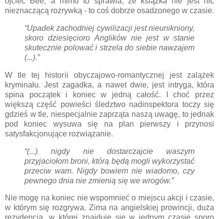
ojciec Bee, a mimo to sprawia, że książka nie jest nic
nieznaczącą rozrywką - to coś dobrze osadzonego w czasie.
“Upadek zachodniej cywilizacji jest nieunikniony,
skoro dziesięcioro Anglików nie jest w stanie
skutecznie polować i strzela do siebie nawzajem
(...).”
W tle tej historii obyczajowo-romantycznej jest zalążek
kryminału. Jest zagadka, a nawet dwie, jest intryga, która
spina początek i koniec w jedną całość. I choć przez
większą część powieści śledztwo nadinspektora toczy się
gdzieś w tle, niespecjalnie zaprząta naszą uwagę, to jednak
pod koniec wysuwa się na plan pierwszy i przynosi
satysfakcjonujące rozwiązanie.
“(...) nigdy nie dostarczajcie waszym
przyjaciołom broni, którą będą mogli wykorzystać
przeciw wam. Nigdy bowiem nie wiadomo, czy
pewnego dnia nie zmienią się we wrogów.”
Nie mogę na koniec nie wspomnieć o miejscu akcji i czasie,
w którym się rozgrywa. Zima na angielskiej prowincji, duża
rezydencja, w której znajduje się w jednym czasie sporo