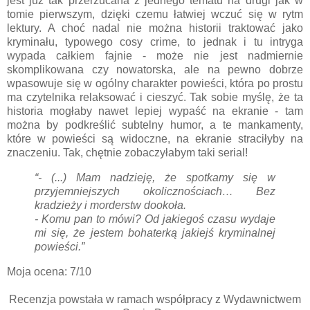
jest już tak przerzucana z jednego tematu na drugi jak w
tomie pierwszym, dzięki czemu łatwiej wczuć się w rytm
lektury. A choć nadal nie można historii traktować jako
kryminału, typowego cosy crime, to jednak i tu intryga
wypada całkiem fajnie - może nie jest nadmiernie
skomplikowana czy nowatorska, ale na pewno dobrze
wpasowuje się w ogólny charakter powieści, która po prostu
ma czytelnika relaksować i cieszyć. Tak sobie myślę, że ta
historia mogłaby nawet lepiej wypaść na ekranie - tam
można by podkreślić subtelny humor, a te mankamenty,
które w powieści są widoczne, na ekranie straciłyby na
znaczeniu. Tak, chętnie zobaczyłabym taki serial!
“- (...) Mam nadzieję, że spotkamy się w
przyjemniejszych okolicznościach… Bez
kradzieży i morderstw dookoła.
- Komu pan to mówi? Od jakiegoś czasu wydaje
mi się, że jestem bohaterką jakiejś kryminalnej
powieści.”
Moja ocena: 7/10
Recenzja powstała w ramach współpracy z Wydawnictwem