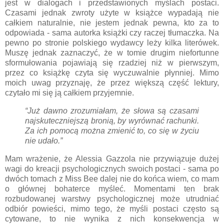
jest w dialogach i przedstawionych myślach postaci.
Czasami jednak zwroty użyte w książce wypadają nie
całkiem naturalnie, nie jestem jednak pewna, kto za to
odpowiada - sama autorka książki czy raczej tłumaczka. Na
pewno po stronie polskiego wydawcy leży kilka literówek.
Muszę jednak zaznaczyć, że w tomie drugim niefortunne
sformułowania pojawiają się rzadziej niż w pierwszym,
przez co książkę czyta się wyczuwalnie płynniej. Mimo
moich uwag przyznaję, że przez większą część lektury,
czytało mi się ją całkiem przyjemnie.
“Już dawno zrozumiałam, że słowa są czasami
najskuteczniejszą bronią, by wyrównać rachunki.
Za ich pomocą można zmienić to, co się w życiu
nie udało.”
Mam wrażenie, że Alessia Gazzola nie przywiązuje dużej
wagi do kreacji psychologicznych swoich postaci - sama po
dwóch tomach z Miss Bee dalej nie do końca wiem, co mam
o głównej bohaterce myśleć. Momentami ten brak
rozbudowanej warstwy psychologicznej może utrudniać
odbiór powieści, mimo tego, że myśli postaci często są
cytowane, to nie wynika z nich konsekwencja w