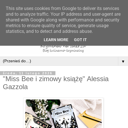
This site uses cookies from Google to deliver its services
and to analyze traffic. Your IP address and user-agent are
shared with Google along with performance and security
metrics to ensure quality of service, generate usage
statistics, and to detect and address abuse.
LEARN MORE
GOT IT
▼
środa, 11 lutego 2026
"Miss Bee i zimowy książę" Alessia
Gazzola