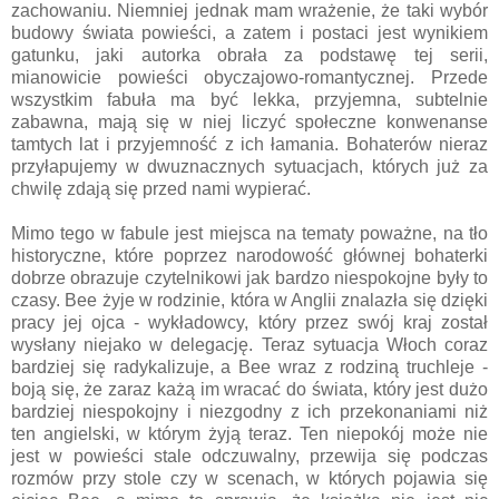
zachowaniu. Niemniej jednak mam wrażenie, że taki wybór
budowy świata powieści, a zatem i postaci jest wynikiem
gatunku, jaki autorka obrała za podstawę tej serii,
mianowicie powieści obyczajowo-romantycznej. Przede
wszystkim fabuła ma być lekka, przyjemna, subtelnie
zabawna, mają się w niej liczyć społeczne konwenanse
tamtych lat i przyjemność z ich łamania. Bohaterów nieraz
przyłapujemy w dwuznacznych sytuacjach, których już za
chwilę zdają się przed nami wypierać.
Mimo tego w fabule jest miejsca na tematy poważne, na tło
historyczne, które poprzez narodowość głównej bohaterki
dobrze obrazuje czytelnikowi jak bardzo niespokojne były to
czasy. Bee żyje w rodzinie, która w Anglii znalazła się dzięki
pracy jej ojca - wykładowcy, który przez swój kraj został
wysłany niejako w delegację. Teraz sytuacja Włoch coraz
bardziej się radykalizuje, a Bee wraz z rodziną truchleje -
boją się, że zaraz każą im wracać do świata, który jest dużo
bardziej niespokojny i niezgodny z ich przekonaniami niż
ten angielski, w którym żyją teraz. Ten niepokój może nie
jest w powieści stale odczuwalny, przewija się podczas
rozmów przy stole czy w scenach, w których pojawia się