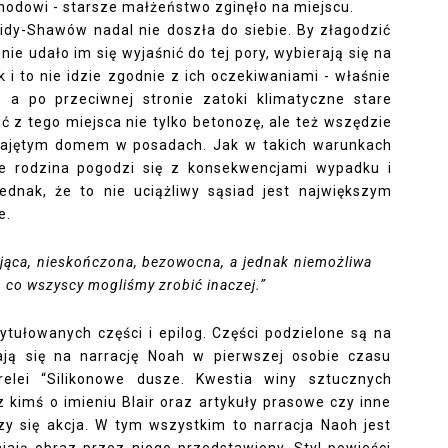
hodowi - starsze małżeństwo zginęło na miejscu.
idy-Shawów nadal nie doszła do siebie. By złagodzić
ie udało im się wyjaśnić do tej pory, wybierają się na
i to nie idzie zgodnie z ich oczekiwaniami - właśnie
, a po przeciwnej stronie zatoki klimatyczne stare
ić z tego miejsca nie tylko betonozę, ale też wszędzie
wynajętym domem w posadach. Jak w takich warunkach
że rodzina pogodzi się z konsekwencjami wypadku i
ednak, że to nie uciążliwy sąsiad jest największym
e.
iająca, nieskończona, bezowocna, a jednak niemożliwa
, co wszyscy mogliśmy zrobić inaczej.”
tytułowanych części i epilog. Części podzielone są na
dają się na narrację Noah w pierwszej osobie czasu
orelei “Silikonowe dusze. Kwestia winy sztucznych
 kimś o imieniu Blair oraz artykuły prasowe czy inne
zy się akcja. W tym wszystkim to narracja Naoh jest
ają obraz przez niego przedstawiony. Styl powieści