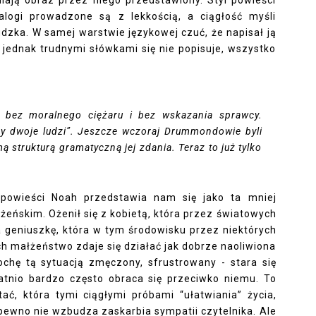
ialogi prowadzone są z lekkością, a ciągłość myśli
udzka. W samej warstwie językowej czuć, że napisał ją
r jednak trudnymi słówkami się nie popisuje, wszystko
 bez moralnego ciężaru i bez wskazania sprawcy.
my dwoje ludzi”. Jeszcze wczoraj Drummondowie byli
 strukturą gramatyczną jej zdania. Teraz to już tylko
 powieści Noah przedstawia nam się jako ta mniej
żeńskim. Ożenił się z kobietą, która przez światowych
za geniuszkę, która w tym środowisku przez niektórych
ch małżeństwo zdaje się działać jak dobrze naoliwiona
ochę tą sytuacją zmęczony, sfrustrowany - stara się
statnio bardzo często obraca się przeciwko niemu. To
ć, która tymi ciągłymi próbami “ułatwiania” życia,
pewno nie wzbudza zaskarbia sympatii czytelnika. Ale