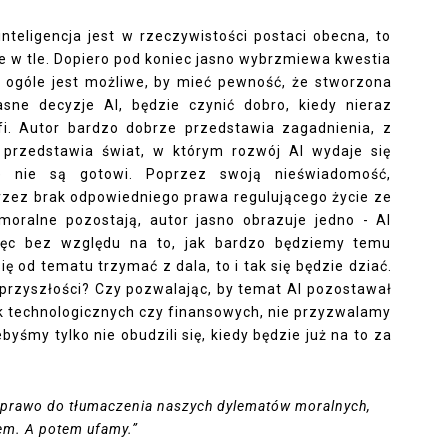
nteligencja jest w rzeczywistości postaci obecna, to
je w tle. Dopiero pod koniec jasno wybrzmiewa kwestia
w ogóle jest możliwe, by mieć pewność, że stworzona
sne decyzje AI, będzie czynić dobro, kiedy nieraz
i. Autor bardzo dobrze przedstawia zagadnienia, z
- przedstawia świat, w którym rozwój AI wydaje się
ie nie są gotowi. Poprzez swoją nieświadomość,
rzez brak odpowiedniego prawa regulującego życie ze
moralne pozostają, autor jasno obrazuje jedno - AI
ięc bez względu na to, jak bardzo będziemy temu
ię od tematu trzymać z dala, to i tak się będzie dziać.
przyszłości? Czy pozwalając, by temat AI pozostawał
ek technologicznych czy finansowych, nie przyzwalamy
yśmy tylko nie obudzili się, kiedy będzie już na to za
prawo do tłumaczenia naszych dylematów moralnych,
em. A potem ufamy.”