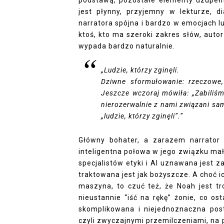
jest płynny, przyjemny w lekturze, d
narratora spójna i bardzo w emocjach l
ktoś, kto ma szeroki zakres słów, auto
wypada bardzo naturalnie.
„
Ludzie, którzy zginęli.
Dziwne sformułowanie: rzeczowe,
Jeszcze wczoraj mówiła: „Zabiliś
nierozerwalnie z nami związani samą
„ludzie, którzy zginęli”.”
Główny bohater, a zarazem narrator
inteligentna połowa w jego związku mał
specjalistów etyki i AI uznawana jest 
traktowana jest jak bożyszcze. A choć i
maszyna, to czuć też, że Noah jest tr
nieustannie “iść na rękę” żonie, co o
skomplikowana i niejednoznaczna posta
czyli zwyczajnymi przemilczeniami, na 