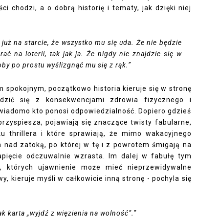
i chodzi, a o dobrą historię i tematy, jak dzięki niej
 już na starcie, że wszystko mu się uda. Że nie będzie
ać na loterii, tak jak ja. Że nigdy nie znajdzie się w
oby po prostu wyślizgnąć mu się z rąk.”
 spokojnym, początkowo historia kieruje się w stronę
odzić się z konsekwencjami zdrowia fizycznego i
 wiadomo kto ponosi odpowiedzialność. Dopiero gdzieś
przyspiesza, pojawiają się znaczące twisty fabularne,
u thrillera i które sprawiają, że mimo wakacyjnego
m nad zatoką, po której w tę i z powrotem śmigają na
apięcie odczuwalnie wzrasta. Im dalej w fabułę tym
w, których ujawnienie może mieć nieprzewidywalne
y, kieruje myśli w całkowicie inną stronę - pochyla się
jak karta „wyjdź z więzienia na wolność”.”