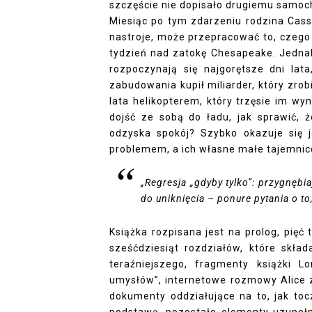
szczęście nie dopisało drugiemu samoc
Miesiąc po tym zdarzeniu rodzina Cass
nastroje, może przepracować to, czego n
tydzień nad zatokę Chesapeake. Jednak 
rozpoczynają się najgorętsze dni lata
zabudowania kupił miliarder, który zrob
lata helikopterem, który trzęsie im 
dojść ze sobą do ładu, jak sprawić, 
odzyska spokój? Szybko okazuje się j
problemem, a ich własne małe tajemnic
„
Regresja „gdyby tylko”: przygnęb
do uniknięcia – ponure pytania o to
Książka rozpisana jest na prolog, pięć 
sześćdziesiąt rozdziałów, które skła
teraźniejszego, fragmenty książki L
umysłów”, internetowe rozmowy Alice z
dokumenty oddziałujące na to, jak toc
podstawą, pozostałe elementy uzupełni