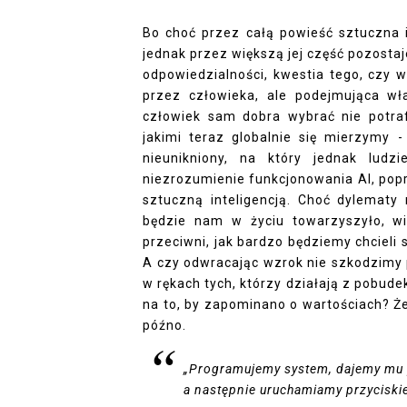
Bo choć przez całą powieść sztuczna i
jednak przez większą jej część pozosta
odpowiedzialności, kwestia tego, czy 
przez człowieka, ale podejmująca wła
człowiek sam dobra wybrać nie potraf
jakimi teraz globalnie się mierzymy 
nieunikniony, na który jednak ludz
niezrozumienie funkcjonowania AI, pop
sztuczną inteligencją. Choć dylematy 
będzie nam w życiu towarzyszyło, w
przeciwni, jak bardzo będziemy chcieli s
A czy odwracając wzrok nie szkodzimy 
w rękach tych, którzy działają z pobud
na to, by zapominano o wartościach? Żeb
późno.
„
Programujemy system, dajemy mu 
a następnie uruchamiamy przyciski