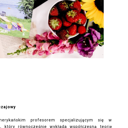
yczajowy
merykańskim profesorem specjalizującym się w
iej, który równocześnie wykłada współczesną teorię