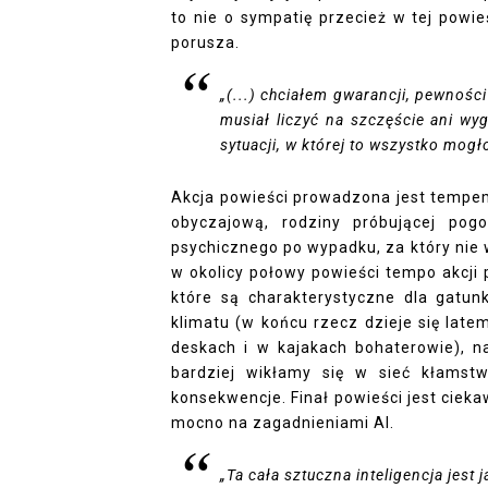
to nie o sympatię przecież w tej powieśc
porusza.
„
(...) chciałem gwarancji, pewności
musiał liczyć na szczęście ani wygr
sytuacji, w której to wszystko mogł
Akcja powieści prowadzona jest tempem
obyczajową, rodziny próbującej pog
psychicznego po wypadku, za który nie
w okolicy połowy powieści tempo akcji 
które są charakterystyczne dla gatunk
klimatu (w końcu rzecz dzieje się late
deskach i w kajakach bohaterowie), n
bardziej wikłamy się w sieć kłamst
konsekwencje. Finał powieści jest ciekaw
mocno na zagadnieniami AI.
„
Ta cała sztuczna inteligencja jest 