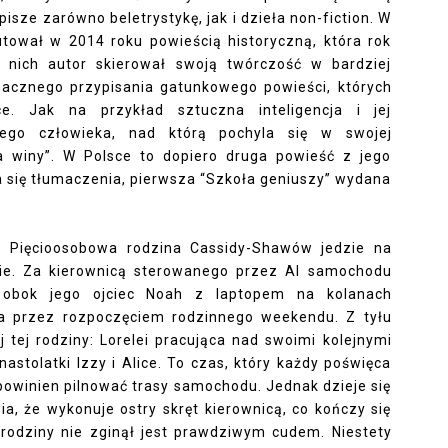
isze zarówno beletrystykę, jak i dzieła non-fiction. W
iutował w 2014 roku powieścią historyczną, która rok
o nich autor skierował swoją twórczość w bardziej
nacznego przypisania gatunkowego powieści, których
e. Jak na przykład sztuczna inteligencja i jej
ego człowieka, nad którą pochyla się w swojej
ia winy”. W Polsce to dopiero druga powieść z jego
a się tłumaczenia, pierwsza “Szkoła geniuszy” wydana
. Pięcioosobowa rodzina Cassidy-Shawów jedzie na
onie. Za kierownicą sterowanego przez AI samochodu
uż obok jego ojciec Noah z laptopem na kolanach
ta przez rozpoczęciem rodzinnego weekendu. Z tyłu
ej tej rodziny: Lorelei pracująca nad swoimi kolejnymi
nastolatki Izzy i Alice. To czas, który każdy poświęca
 powinien pilnować trasy samochodu. Jednak dzieje się
wia, że wykonuje ostry skręt kierownicą, co kończy się
 rodziny nie zginął jest prawdziwym cudem. Niestety