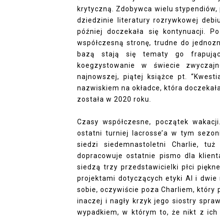
krytyczną. Zdobywca wielu stypendiów, p
dziedzinie literatury rozrywkowej deb
później doczekała się kontynuacji. P
współczesną stronę, trudne do jednoz
bazą stają się tematy go frapując
koegzystowanie w świecie zwyczajn
najnowszej, piątej książce pt. “Kwest
nazwiskiem na okładce, która doczekał
została w 2020 roku.
Czasy współczesne, początek wakacji
ostatni turniej lacrosse’a w tym sez
siedzi siedemnastoletni Charlie, t
dopracowuje ostatnie pismo dla klien
siedzą trzy przedstawicielki płci piękn
projektami dotyczących etyki AI i dwie 
sobie, oczywiście poza Charliem, który
inaczej i nagły krzyk jego siostry spra
wypadkiem, w którym to, że nikt z ich