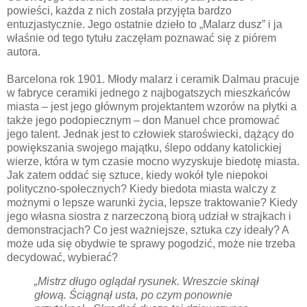
powieści, każda z nich została przyjęta bardzo
entuzjastycznie. Jego ostatnie dzieło to „Malarz dusz” i ja
właśnie od tego tytułu zaczęłam poznawać się z piórem
autora.
Barcelona rok 1901. Młody malarz i ceramik Dalmau pracuje
w fabryce ceramiki jednego z najbogatszych mieszkańców
miasta – jest jego głównym projektantem wzorów na płytki a
także jego podopiecznym – don Manuel chce promować
jego talent. Jednak jest to człowiek staroświecki, dążący do
powiększania swojego majątku, ślepo oddany katolickiej
wierze, która w tym czasie mocno wyzyskuje biedotę miasta.
Jak zatem oddać się sztuce, kiedy wokół tyle niepokoi
polityczno-społecznych? Kiedy biedota miasta walczy z
możnymi o lepsze warunki życia, lepsze traktowanie? Kiedy
jego własna siostra z narzeczoną biorą udział w strajkach i
demonstracjach? Co jest ważniejsze, sztuka czy ideały? A
może uda się obydwie te sprawy pogodzić, może nie trzeba
decydować, wybierać?
„Mistrz długo oglądał rysunek. Wreszcie skinął
głową. Ściągnął usta, po czym ponownie