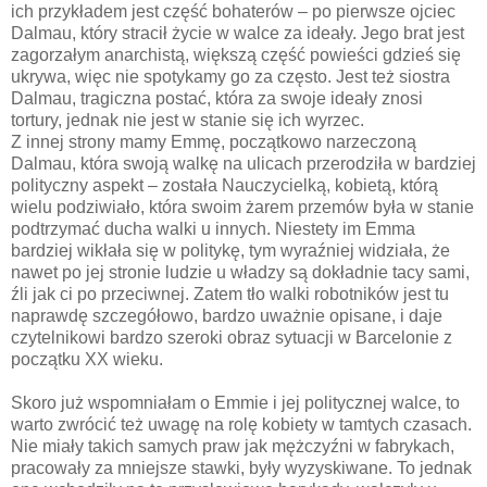
ich przykładem jest część bohaterów – po pierwsze ojciec
Dalmau, który stracił życie w walce za ideały. Jego brat jest
zagorzałym anarchistą, większą część powieści gdzieś się
ukrywa, więc nie spotykamy go za często. Jest też siostra
Dalmau, tragiczna postać, która za swoje ideały znosi
tortury, jednak nie jest w stanie się ich wyrzec.
Z innej strony mamy Emmę, początkowo narzeczoną
Dalmau, która swoją walkę na ulicach przerodziła w bardziej
polityczny aspekt – została Nauczycielką, kobietą, którą
wielu podziwiało, która swoim żarem przemów była w stanie
podtrzymać ducha walki u innych. Niestety im Emma
bardziej wikłała się w politykę, tym wyraźniej widziała, że
nawet po jej stronie ludzie u władzy są dokładnie tacy sami,
źli jak ci po przeciwnej. Zatem tło walki robotników jest tu
naprawdę szczegółowo, bardzo uważnie opisane, i daje
czytelnikowi bardzo szeroki obraz sytuacji w Barcelonie z
początku XX wieku.
Skoro już wspomniałam o Emmie i jej politycznej walce, to
warto zwrócić też uwagę na rolę kobiety w tamtych czasach.
Nie miały takich samych praw jak mężczyźni w fabrykach,
pracowały za mniejsze stawki, były wyzyskiwane. To jednak