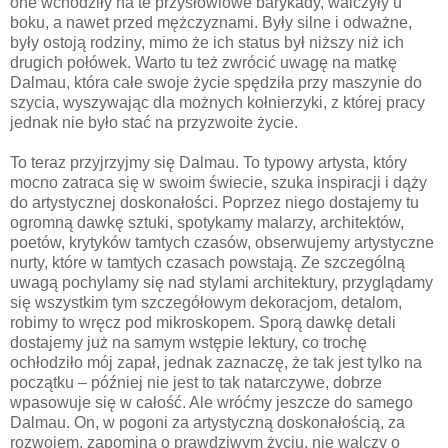
one wchodziły na te przysłowiowe barykady, walczyły u
boku, a nawet przed mężczyznami. Były silne i odważne,
były ostoją rodziny, mimo że ich status był niższy niż ich
drugich połówek. Warto tu też zwrócić uwagę na matkę
Dalmau, która całe swoje życie spędziła przy maszynie do
szycia, wyszywając dla możnych kołnierzyki, z której pracy
jednak nie było stać na przyzwoite życie.
To teraz przyjrzyjmy się Dalmau. To typowy artysta, który
mocno zatraca się w swoim świecie, szuka inspiracji i dąży
do artystycznej doskonałości. Poprzez niego dostajemy tu
ogromną dawkę sztuki, spotykamy malarzy, architektów,
poetów, krytyków tamtych czasów, obserwujemy artystyczne
nurty, które w tamtych czasach powstają. Ze szczególną
uwagą pochylamy się nad stylami architektury, przyglądamy
się wszystkim tym szczegółowym dekoracjom, detalom,
robimy to wręcz pod mikroskopem. Sporą dawkę detali
dostajemy już na samym wstępie lektury, co trochę
ochłodziło mój zapał, jednak zaznaczę, że tak jest tylko na
początku – później nie jest to tak natarczywe, dobrze
wpasowuje się w całość. Ale wróćmy jeszcze do samego
Dalmau. On, w pogoni za artystyczną doskonałością, za
rozwojem, zapomina o prawdziwym życiu, nie walczy o