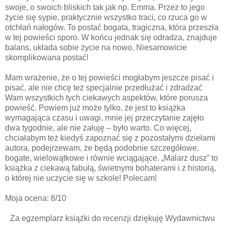
swoje, o swoich bliskich tak jak np. Emma. Przez to jego
życie się sypie, praktycznie wszystko traci, co rzuca go w
otchłań nałogów. To postać bogata, tragiczna, która przeszła
w tej powieści sporo. W końcu jednak się odradza, znajduje
balans, układa sobie życie na nowo. Niesamowicie
skomplikowana postać!
Mam wrażenie, że o tej powieści mogłabym jeszcze pisać i
pisać, ale nie chcę też specjalnie przedłużać i zdradzać
Wam wszystkich tych ciekawych aspektów, które porusza
powieść. Powiem już może tylko, że jest to książka
wymagająca czasu i uwagi, mnie jej przeczytanie zajęło
dwa tygodnie, ale nie żałuję – było warto. Co więcej,
chciałabym też kiedyś zapoznać się z pozostałymi dziełami
autora, podejrzewam, że będą podobnie szczegółowe,
bogate, wielowątkowe i równie wciągające. „Malarz dusz” to
książka z ciekawą fabułą, świetnymi bohaterami i z historią,
o której nie uczycie się w szkole! Polecam!
Moja ocena: 8/10
Za egzemplarz książki do recenzji dziękuję Wydawnictwu