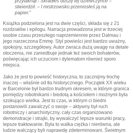
przytaknął.
- Skradłeś duszę tej dziewczynce –
stwierdził. – I mistrzowsko przeniosłeś ją na
papier.”
Książka podzielona jest na dwie części, składa się z 21
rozdziałów i epilogu. Narracja prowadzona jest w trzeciej
osobie czasu przeszłego naprzemiennie przez Dalmau i
jego narzeczona Emmę. Styl powieści jest bardzo uważny,
spokojny, szczegółowy. Autor zwraca dużą uwagę na detale
otoczenia, nie zaniedbuje jednak też swoich bohaterów,
poświęcając ich uczuciom i dylematom również sporo
miejsca.
Jako że jest to powieść historyczna, to zacznijmy trochę
inaczej – właśnie od tła historycznego. Początek XX wieku
w Barcelonie był bardzo trudnym okresem, w którym granica
pomiędzy robotnikami i biedotą a kościołem i możnymi była
szokująco wielka. Jest to czas, w którym ci biedni
postanowili zawalczyć o swoje – aktywny był ruch
robotniczy i anarchistyczny, cały czas organizowano
demonstracje i strajki, by wywalczyć lepsze warunki pracy,
lepsze traktowanie. Była to walka ciężka i nierówna, ale
ludzie walczący byli naprawdę zdeterminowani. Świetnym