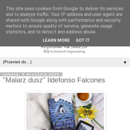
This site uses cookies from Google to deliver its services
and to analyze traffic. Your IP address and user-agent are
shared with Google along with performance and security
metrics to ensure quality of service, generate usage
statistics, and to detect and address abuse.
LEARN MORE
GOT IT
▼
sobota, 5 września 2020
"Malarz dusz" Ildefonso Falcones