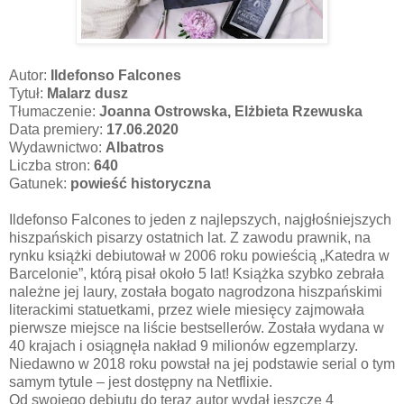
Autor:
Ildefonso Falcones
Tytuł:
Malarz dusz
Tłumaczenie:
Joanna Ostrowska, Elżbieta Rzewuska
Data premiery:
17.06.2020
Wydawnictwo:
Albatros
Liczba stron:
640
Gatunek:
powieść historyczna
Ildefonso Falcones to jeden z najlepszych, najgłośniejszych
hiszpańskich pisarzy ostatnich lat. Z zawodu prawnik, na
rynku książki debiutował w 2006 roku powieścią „Katedra w
Barcelonie”, którą pisał około 5 lat! Książka szybko zebrała
należne jej laury, została bogato nagrodzona hiszpańskimi
literackimi statuetkami, przez wiele miesięcy zajmowała
pierwsze miejsce na liście bestsellerów. Została wydana w
40 krajach i osiągnęła nakład 9 milionów egzemplarzy.
Niedawno w 2018 roku powstał na jej podstawie serial o tym
samym tytule – jest dostępny na Netflixie.
Od swojego debiutu do teraz autor wydał jeszcze 4