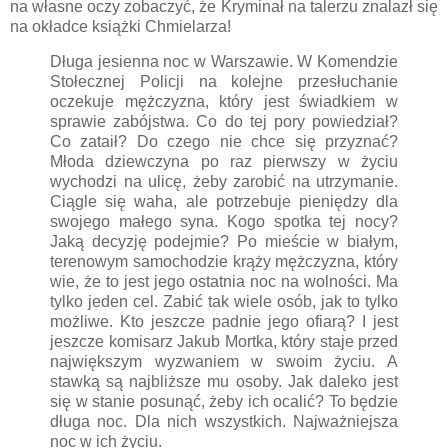
na własne oczy zobaczyć, że Kryminał na talerzu znalazł się
na okładce książki Chmielarza!
Długa jesienna noc w Warszawie. W Komendzie
Stołecznej Policji na kolejne przesłuchanie
oczekuje mężczyzna, który jest świadkiem w
sprawie zabójstwa. Co do tej pory powiedział?
Co zataił? Do czego nie chce się przyznać?
Młoda dziewczyna po raz pierwszy w życiu
wychodzi na ulicę, żeby zarobić na utrzymanie.
Ciągle się waha, ale potrzebuje pieniędzy dla
swojego małego syna. Kogo spotka tej nocy?
Jaką decyzję podejmie? Po mieście w białym,
terenowym samochodzie krąży mężczyzna, który
wie, że to jest jego ostatnia noc na wolności. Ma
tylko jeden cel. Zabić tak wiele osób, jak to tylko
możliwe. Kto jeszcze padnie jego ofiarą? I jest
jeszcze komisarz Jakub Mortka, który staje przed
największym wyzwaniem w swoim życiu. A
stawką są najbliższe mu osoby. Jak daleko jest
się w stanie posunąć, żeby ich ocalić? To będzie
długa noc. Dla nich wszystkich. Najważniejsza
noc w ich życiu.