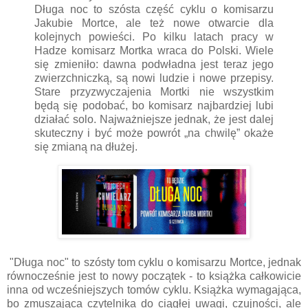
Długa noc to szósta część cyklu o komisarzu
Jakubie Mortce, ale też nowe otwarcie dla
kolejnych powieści. Po kilku latach pracy w
Hadze komisarz Mortka wraca do Polski. Wiele
się zmieniło: dawna podwładna jest teraz jego
zwierzchniczką, są nowi ludzie i nowe przepisy.
Stare przyzwyczajenia Mortki nie wszystkim
będą się podobać, bo komisarz najbardziej lubi
działać solo. Najważniejsze jednak, że jest dalej
skuteczny i być może powrót „na chwilę” okaże
się zmianą na dłużej.
"Długa noc" to szósty tom cyklu o komisarzu Mortce, jednak
równocześnie jest to nowy początek - to książka całkowicie
inna od wcześniejszych tomów cyklu. Książka wymagająca,
bo zmuszająca czytelnika do ciągłej uwagi, czujności, ale