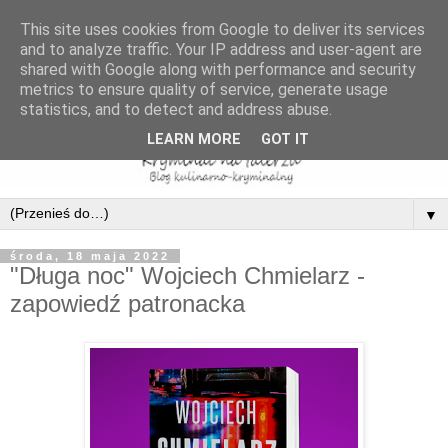
This site uses cookies from Google to deliver its services
and to analyze traffic. Your IP address and user-agent are
shared with Google along with performance and security
metrics to ensure quality of service, generate usage
statistics, and to detect and address abuse.
LEARN MORE
GOT IT
▼
środa, 18 maja 2022
"Długa noc" Wojciech Chmielarz -
zapowiedź patronacka