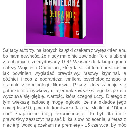
Są tacy autorzy, na których książki czekam z wytęsknieniem,
bo mam pewność, że nigdy mnie nie zawiodą. To ci ulubieni
z ulubionych, zdecydowany TOP. Właśnie do takiego grona
należy Wojciech Chmielarz, który kilka lat temu pokazał mi
jak powinien wyglądać prawdziwy, rasowy kryminał, a
później i coś z pogranicza thrillera psychologicznego a
dramatu z terminologii filmowej. Pisarz, który zajmuje się
gatunkiem rozrywkowym, a jednak zawsze w jego książkach
wyczuwa się głębię, wartość, która czegoś uczy. Dlatego z
tym większą radością mogę ogłosić, że na okładce jego
nowej książki, powrotu komisarza Jakuba Mortki pt. "Długa
noc" znajdziecie moją rekomendację! To był dla mnie
prawdziwy zaszczyt napisać kilka słów polecenia, a teraz z
niecierpliwością czekam na premierę - 15 czerwca, by móc