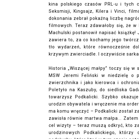
kina polskiego czasów PRL-u i tych 
Seksmisji, Kingsajz, Kilera i Vinci, fi
dokonania zebrał pokaźną liczbę nagró
filmowych. Teraz zdawałoby się, że w 
Machulski postanowił napisać książkę! 
zawiera to, za co kochamy jego twórcz
tło wydarzeń, które równocześnie dob
krzywym zwierciadle. I oczywiście sark
Historia „Wiszącej małpy” toczy się w
MSW Jeremi Feliński w niedzielę o 
zwierzchnika i jako kierowca i ochro
Poletyło na Kaszuby, do siedliska Gad
towarzysz Podkalicki. Szybko okazuje
urodzin obywatela i wręczenie ma orderu
ma komu wręczyć – Podkalicki został za
zawisła równie martwa małpa... Zatem 
cel wizyty – teraz muszą odkryć, kto z
urodzinowych Podkalickiego, którzy