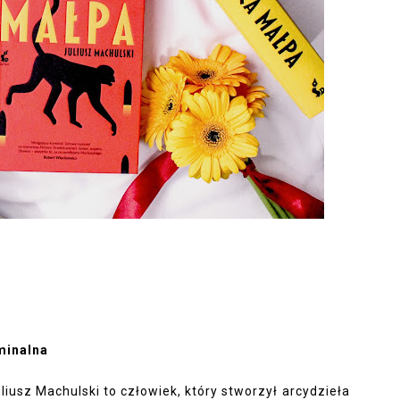
minalna
liusz Machulski to człowiek, który stworzył arcydzieła