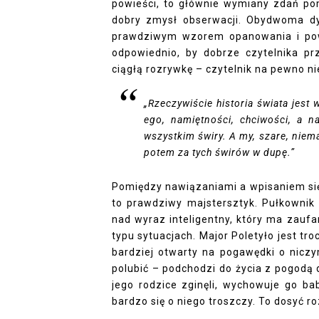
powieści, to głównie wymiany zdań pom
dobry zmysł obserwacji. Obydwoma dy
prawdziwym wzorem opanowania i powa
odpowiednio, by dobrze czytelnika prz
ciągłą rozrywkę – czytelnik na pewno nie
„Rzeczywiście historia świata jest 
ego, namiętności, chciwości, a n
wszystkim świry. A my, szare, niem
potem za tych świrów w dupę.”
Pomiędzy nawiązaniami a wpisaniem się
to prawdziwy majstersztyk. Pułkownik
nad wyraz inteligentny, który ma zaufa
typu sytuacjach. Major Poletyło jest tr
bardziej otwarty na pogawędki o niczy
polubić – podchodzi do życia z pogodą 
jego rodzice zginęli, wychowuje go ba
bardzo się o niego troszczy. To dosyć ro