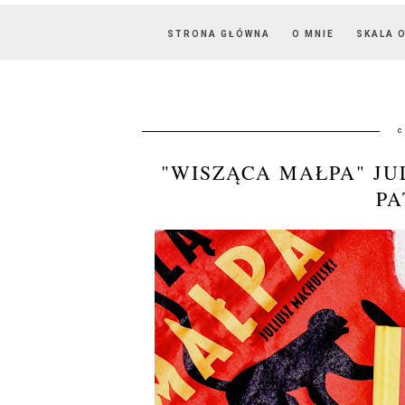
STRONA GŁÓWNA
O MNIE
SKALA 
c
"WISZĄCA MAŁPA" JU
P