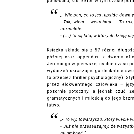
podsłuchu, które ktoś w tym czasie pota
„- Wie pan, co to jest upside-down y
- Tak, wiem – westchnął. – To rok
normalnie.
- (...) to są lata, w których dzieją 
Książka składa się z 57 różnej długoś
później oraz appendixu z dwoma ofic
Jeremiego w pierwszej osobie czasu prz
wydarzeń okraszając go delikatnie swo
to przecież thriller psychologiczny). St
przez elokwentnego człowieka – jęz
pozornie potoczny, a jednak czuć, 
gramatycznych i miłością do jego brzmi
łatwo.
„- To wy, towarzyszu, który wiecie w
- Już nie przesadzajmy, że wszyst
mi umknąć.”