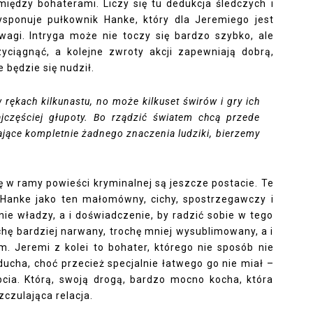
iędzy bohaterami. Liczy się tu dedukcja śledczych i
sponuje pułkownik Hanke, który dla Jeremiego jest
gi. Intryga może nie toczy się bardzo szybko, ale
yciągnąć, a kolejne zwroty akcji zapewniają dobrą,
 będzie się nudził.
w rękach kilkunastu, no może kilkuset świrów i gry ich
ajczęściej głupoty. Bo rządzić światem chcą przede
ające kompletnie żadnego znaczenia ludziki, bierzemy
 w ramy powieści kryminalnej są jeszcze postacie. Te
 Hanke jako ten małomówny, cichy, spostrzegawczy i
nie władzy, a i doświadczenie, by radzić sobie w tego
ochę bardziej narwany, trochę mniej wysublimowany, a i
m. Jeremi z kolei to bohater, którego nie sposób nie
ducha, choć przecież specjalnie łatwego go nie miał –
bcia. Którą, swoją drogą, bardzo mocno kocha, która
zczulająca relacja.