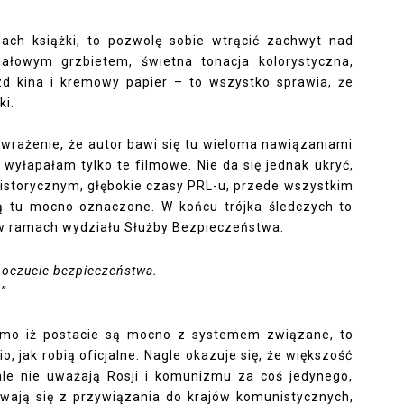
ach książki, to pozwolę sobie wtrącić zachwyt nad
łowym grzbietem, świetna tonacja kolorystyczna,
zd kina i kremowy papier – to wszystko sprawia, że
ki.
wrażenie, że autor bawi się tu wieloma nawiązaniami
wyłapałam tylko te filmowe. Nie da się jednak ukryć,
historycznym, głębokie czasy PRL-u, przede wszystkim
są tu mocno oznaczone. W końcu trójka śledczych to
 w ramach wydziału Służby Bezpieczeństwa.
 poczucie bezpieczeństwa.
.”
mimo iż postacie są mocno z systemem związane, to
io, jak robią oficjalne. Nagle okazuje się, że większość
ale nie uważają Rosji i komunizmu za coś jedynego,
wają się z przywiązania do krajów komunistycznych,