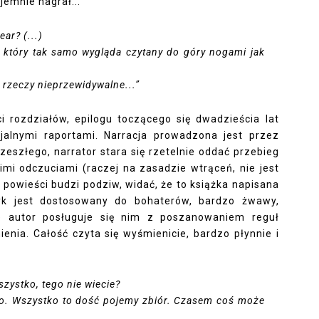
jemnie nagrał...
ear? (...)
, który tak samo wygląda czytany do góry nogami jak
się rzeczy nieprzewidywalne...”
ci rozdziałów, epilogu toczącego się dwadzieścia lat
jalnymi raportami. Narracja prowadzona jest przez
eszłego, narrator stara się rzetelnie oddać przebieg
imi odczuciami (raczej na zasadzie wtrąceń, nie jest
yl powieści budzi podziw, widać, że to książka napisana
yk jest dostosowany do bohaterów, bardzo żwawy,
że autor posługuje się nim z poszanowaniem reguł
enia. Całość czyta się wyśmienicie, bardzo płynnie i
szystko, tego nie wiecie?
ko. Wszystko to dość pojemy zbiór. Czasem coś może