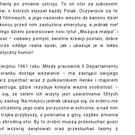
chwilę po zmianie ustroju. To on stoi za sukcesem
lmów, o których słyszał każdy Polak. Oczywiście za te
d filmowych, a jego nazwisko weszło do kanonu dzieł
końcu przed nim zasłużona emeryturę, a jednak nie!
Jego dzieło powieściowe nosi tytuł „Wisząca małpa” i
ość – ciekawy pomysł, świetne kreacji postaci, dobre
rze oddaje realia epoki, jak i ukazuje je w lekko
astyczny humor!
 sierpniu 1961 roku. Młody pracownik II Departamentu
poranku dostaje wezwanie – ma zastąpić swojego
niarz pojechać wraz z pułkownikiem Henke i majorem
astruga, gdzie rezyduje kolejna ważna osobistość –
 się, że celem ich wizyty jest uświetnienie 50tych
 zasług. Na miejscu jednak ukazuje się, że orderu nie
strzelony, jego ciało porzucono w schronie, a nad nim
trójka przybyszy, z polecania z góry, szybko zmienia
a zbrodnią stoi. By to zrobić muszą przesłuchać gości
 od wczoraj świętowali oraz przesłuchać taśmy z