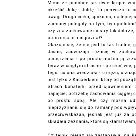
Mimo że podobne jak dwie krople wod
określić Julię i Julitę. Ta pierwsza t
uwagi. Druga cicha, spokojna, najlepiej s
zamiany polegały na tym, by upodobnić 
czy zna zachowanie siostry tak dobrze, że
otoczenia jej nie poznał?
Okazuje się, że nie jest to tak trudne,
Jasne, zauważają różnicę w zachowa
podejrzenia - po prostu można ją zrzu
teraz w ciągłym strachu - bo choć wie, j
tego, co ona wiedziała - o mężu, o zn
jest tylko z Kacperkiem, który od począt
Strach bohaterki przed ujawnieniem o
napięcie, potrzebę zachowania ciągłej c
po prostu sobą. Ale czy można uda
nieprzyznaniu się do zamiany pod wpływe
przeciwwskazań, jednak jest już za pó
składała zeznania, które są kłamstwem, 
Czytelnik nieraz się zastanawia, na i