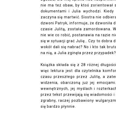
nie ma też obaw, by ktoś zorientował 
dokumentami i Julia wychodzi. Kiedy 
zaczyna się martwić. Siostra nie odbier
dzwoni Patryk, informuje, że dzwoniła do
czasie Julitą, została zamordowana. W 
nie wie co robić, postanawia na razie ni
się w sytuacji grać Julię… Czy to dobra 
wokół dali się nabrać? No i kto tak brut
na nią, a Julia zginęła przez przypadek?
Książka składa się z 28 różnej długośc
więc lektura jest dla czytelnika komf
czasu przeszłego przez Julitę, a zate
widzenia, obarczoną już jej emocjami
wewnętrznych, jej myślach i rozterkac
przez tekst przewijają się wiadomości i 
zgrabny, raczej pozbawiony wulgaryzm
się bardzo płynnie.