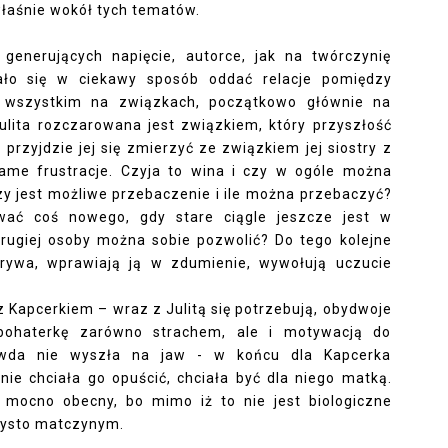
 właśnie wokół tych tematów.
generujących napięcie, autorce, jak na twórczynię
dało się w ciekawy sposób oddać relacje pomiędzy
e wszystkim na związkach, początkowo głównie na
ulita rozczarowana jest związkiem, który przyszłość
 przyjdzie jej się zmierzyć ze związkiem jej siostry z
same frustracje. Czyja to wina i czy w ogóle można
zy jest możliwe przebaczenie i ile można przebaczyć?
ać coś nowego, gdy stare ciągle jeszcze jest w
rugiej osoby można sobie pozwolić? Do tego kolejne
dkrywa, wprawiają ją w zdumienie, wywołują uczucie
z Kapcerkiem – wraz z Julitą się potrzebują, obydwoje
bohaterkę zarówno strachem, ale i motywacją do
rawda nie wyszła na jaw - w końcu dla Kapcerka
nie chciała go opuścić, chciała być dla niego matką.
 mocno obecny, bo mimo iż to nie jest biologiczne
czysto matczynym.