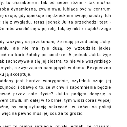
y, to charakterem tak od siebie różne - tak można
o osoba dynamiczna, żywiołowa, lubiąca być w centrum
ię czuje, gdy opiekuje się dzieckiem swojej siostry. Ich
się z wyglądu, teraz jednak Julita przechodzi test -
 móc wcielić się w jej rolę, tak, by nikt z najbliższego
 gdy wszyscy są przekonani, że mają przed sobą Julię.
niu, ale nie ma tyle dużą, by wzbudziła jakieś
cić na karb żałoby po siostrze. A jednak Julita żyje
ak zachowywała się jej siostra, to nie wie wszystkiego
ajomych, o zwyczajach panujących w domu. Bezpieczna
ku ją akceptuje.
ddany jest bardzo wiarygodnie, czytelnik czuje jej
zujności i obawę o to, że w chwili zapomnienia będzie
wać przez całe życie? Julita podjęła decyzję o
m chwili, im dalej w to brnie, tym widzi coraz więcej
źno, by całą sytuację odkręcać… w końcu na policji
więc na pewno musi jej coś za to grozić.
le jest to realna sytuacja, myślę jednak, że czasami