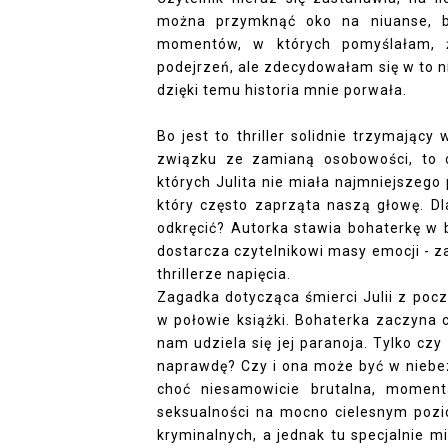
można przymknąć oko na niuanse, by
momentów, w których pomyślałam, ż
podejrzeń, ale zdecydowałam się w to nie
dzięki temu historia mnie porwała.
Bo jest to thriller solidnie trzymający
związku ze zamianą osobowości, to o
których Julita nie miała najmniejszego
który często zaprząta naszą głowę. Dl
odkręcić? Autorka stawia bohaterkę w 
dostarcza czytelnikowi masy emocji - z
thrillerze napięcia.
Zagadka dotycząca śmierci Julii z pocz
w połowie książki. Bohaterka zaczyna 
nam udziela się jej paranoja. Tylko czy
naprawdę? Czy i ona może być w niebez
choć niesamowicie brutalna, moment
seksualności na mocno cielesnym pozio
kryminalnych, a jednak tu specjalnie m