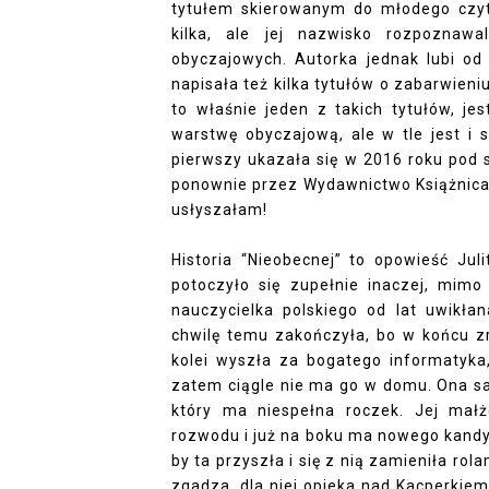
tytułem skierowanym do młodego czyte
kilka, ale jej nazwisko rozpoznawa
obyczajowych. Autorka jednak lubi od
napisała też kilka tytułów o zabarwieni
to właśnie jeden z takich tytułów, je
warstwę obyczajową, ale w tle jest i 
pierwszy ukazała się w 2016 roku pod 
ponownie przez Wydawnictwo Książnica, 
usłyszałam!
Historia “Nieobecnej” to opowieść Juli
potoczyło się zupełnie inaczej, mimo 
nauczycielka polskiego od lat uwikł
chwilę temu zakończyła, bo w końcu zr
kolei wyszła za bogatego informatyka,
zatem ciągle nie ma go w domu. Ona sa
który ma niespełna roczek. Jej małż
rozwodu i już na boku ma nowego kandyd
by ta przyszła i się z nią zamieniła rolam
zgadza, dla niej opieka nad Kacperkiem