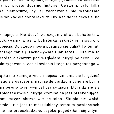
 po prostu docenić historię. Owszem, było kilka
e niemożliwe, by jej zachowanie nie wzbudzało
 wnikać dla dobra lektury. I była to dobra decyzja, bo
 w napięciu. Nie dosyć, że czujemy strach bohaterki w
dkrywamy wraz z bohaterką sekrety jej siostry, o
 pojęcia. Do czego mogła posunąć się Julia? To temat,
aczego tak się zachowywała i jak teraz Julita ma to
bardzo ciekawym pod względem intrygi położeniu, co
aintrygowania, zaciekawienia i tego tak pożądanego w
ątku nie zajmuje wiele miejsca, zmienia się to gdzieś
czuć się osaczona, naprawdę bardzo mocno się boi, a
 na pewno to jej wymysł czy sytuacja, która dzieje się
pieczeństwie? Intryga kryminalna jest przekonująca,
ami wręcz obrzydliwie brutalna. Skupia się wokół
mie - nie jest to mój ulubiony temat w powieściach
i to nie przeszkadzało, szybko pogodziłam się z tym,