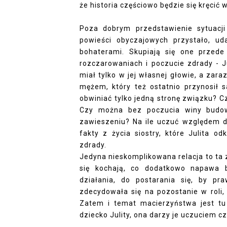
że historia częściowo będzie się kręcić
Poza dobrym przedstawienie sytuacji 
powieści obyczajowych przystało, u
bohaterami. Skupiają się one przed
rozczarowaniach i poczucie zdrady - J
miał tylko w jej własnej głowie, a zaraz
mężem, który też ostatnio przynosił 
obwiniać tylko jedną stronę związku? C
Czy można bez poczucia winy budow
zawieszeniu? Na ile uczuć względem d
fakty z życia siostry, które Julita o
zdrady.
Jedyna nieskomplikowana relacja to ta 
się kochają, co dodatkowo napawa 
działania, do postarania się, by p
zdecydowała się na pozostanie w roli, 
Zatem i temat macierzyństwa jest tu
dziecko Julity, ona darzy je uczuciem 