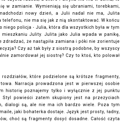
się w zamianie. Wymieniają się ubraniami, torebkami,
nadchodzi nowy dzień, a Julii nadal nie ma, Julita
a telefonu, nie ma się jak z nią skontaktować. W końcu
 niego policja - Julia, która dla wszystkich była w tym
mieszkaniu Julity. Julita jako Julia wpada w panikę,
e zdradzać, że nastąpiła zamiana i póki nie zorientuje
decyzja? Czy aż tak były z siostrą podobne, by wszyscy
alnie zamordował jej siostrę? Czy to ktoś, kto polował
i rozdziałów, które podzielone są krótsze fragmenty,
ortowa. Narracja prowadzona jest w pierwszej osobie
m historię poznajemy tylko i wyłącznie z jej punktu
. Styl powieści zatem skupiony jest na przeżyciach
h, dialogi są, ale nie ma ich bardzo wiele. Poza tym
maile, jaki bohaterka dostaje. Język jest prosty, ładny,
ów, choć są fragmenty dosyć dosadne. Całość czyta