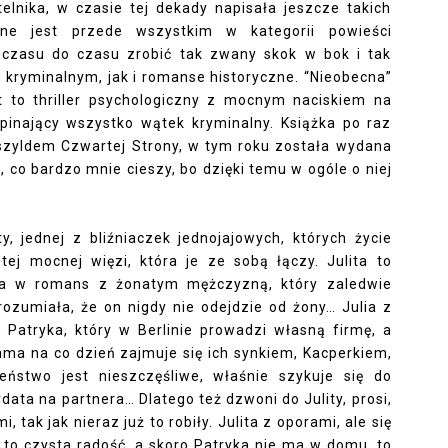
lnika, w czasie tej dekady napisała jeszcze takich
lne jest przede wszystkim w kategorii powieści
 czasu do czasu zrobić tak zwany skok w bok i tak
u kryminalnym, jak i romanse historyczne. “Nieobecna”
st to thriller psychologiczny z mocnym naciskiem na
spinający wszystko wątek kryminalny. Książka po raz
szyldem Czwartej Strony, w tym roku została wydana
co bardzo mnie cieszy, bo dzięki temu w ogóle o niej
ty, jednej z bliźniaczek jednojajowych, których życie
tej mocnej więzi, która je ze sobą łączy. Julita to
ana w romans z żonatym mężczyzną, który zaledwie
ozumiała, że on nigdy nie odejdzie od żony… Julia z
 Patryka, który w Berlinie prowadzi własną firmę, a
ma na co dzień zajmuje się ich synkiem, Kacperkiem,
eństwo jest nieszczęśliwe, właśnie szykuje się do
ata na partnera… Dlatego też dzwoni do Julity, prosi,
i, tak jak nieraz już to robiły. Julita z oporami, ale się
 to czysta radość, a skoro Patryka nie ma w domu, to