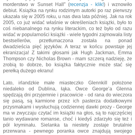
morderstwo w Sunset Hall” (
recenzja - klik!
) i wznowiło
debiut. Książka na rynku rodzimym autorki po raz pierwszy
ukazała się w 2005 roku, u nas dwa lata później. Jak na rok
2005, co już widać właśnie w określeniach książki, było to
coś niebanalnego na rynku literackim, co też było od razu
widać w popularności książki - wiele tygodni zajmowała listy
bestsellerów, przetłumaczona została na ponad
dwadzieścia pięć języków. A teraz w końcu powstaje jej
ekranizacja! Z takimi głosami jak Hugh Jackman, Emma
Thompson czy Nicholas Brown - mam szczerą nadzieję, że
zrobią to dobrze, bo książka faktycznie może stać się
perełką dużego ekranu!
Lato, irlandzkie małe miasteczko Glennkill położone
niedaleko od Dublina, łąka. Owce George’a Glenna
spędzają dni przyjemnie i pracowicie - od rana do wieczora
się pasą, są karmione przez ich pasterza dodatkowymi
przysmakami i wysłuchują codziennej dawki prozy - George
ma w zwyczaju czytać im książki na głos, są to najczęściej
tanio wydawane romanse, choć i kiedyś zdarzyło się też i
pół kryminału. Sielanka ta niestety zostaje brutalnie
przerwana - pewnego poranka owce znajdują swojego