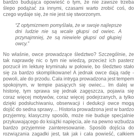
bardzo budująca opowieść o tym, że nie zawsze trzeba
ślepo podążać za innymi, czasami warto zrobić coś, do
czego wydaje się, że nie jest się stworzonym.
“Z optymizmem pomyślała, że w swoje najlepsze
dni ludzie nie są wcale głupsi od owiec. A
przynajmniej, że są niewiele głupsi od głupiej
owcy.”
No właśnie, owce prowadzące śledztwo? Szczególnie, że
tak naprawdę nic o tym nie wiedzą, przecież ich pasterz
porzucił im lekturę kryminału w połowie, bo śledztwo stało
się za bardzo skomplikowane! A jednak owce dają radę -
powoli, ale do przodu. Cała intryga prowadzona jest tempem
spokojnym, w tempie pasących się owiec... Im dalej w
historię, tym sprawa się jednak zagęszcza, pojawia się
coraz więcej motywów, coraz więcej podejrzanych, a tylko
dzięki podsłuchiwaniu, obserwacji i dedukcji owce mogą
dojść do sedna sprawy… Historia prowadzona jest w bardzo
przyjemny, klasyczny sposób, może nie buduje specjalnie
przykuwającego do książki napięcia, ale na pewno wzbudza
bardzo przyjemnie zainteresowanie. Sposób dojścia do
rozwiązania zagadki jest, tak jak i cała powieść, całkiem