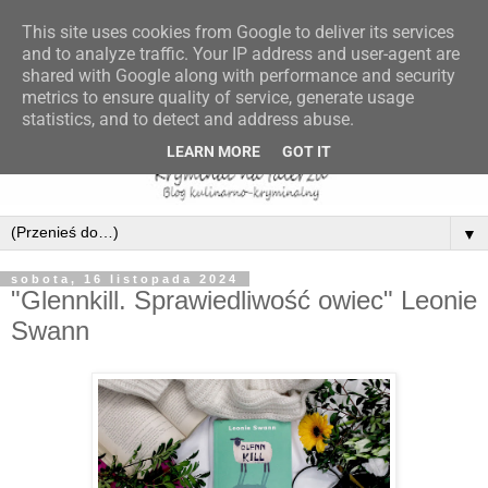
This site uses cookies from Google to deliver its services
and to analyze traffic. Your IP address and user-agent are
shared with Google along with performance and security
metrics to ensure quality of service, generate usage
statistics, and to detect and address abuse.
LEARN MORE
GOT IT
▼
sobota, 16 listopada 2024
"Glennkill. Sprawiedliwość owiec" Leonie
Swann