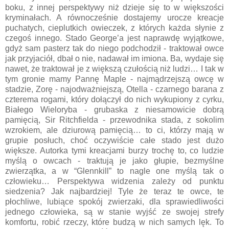
boku, z innej perspektywy niż dzieje się to w większości
kryminałach. A równocześnie dostajemy urocze kreacje
puchatych, cieplutkich owieczek, z których każda słynie z
czegoś innego. Stado George’a jest naprawdę wyjątkowe,
gdyż sam pasterz tak do niego podchodził - traktował owce
jak przyjaciół, dbał o nie, nadawał im imiona. Ba, wydaje się
nawet, że traktował je z większą czułością niż ludzi… I tak w
tym gronie mamy Pannę Maple - najmądrzejszą owcę w
stadzie, Zorę - najodważniejszą, Otella - czarnego barana z
czterema rogami, który dołączył do nich wykupiony z cyrku,
Białego Wieloryba - grubaska z niesamowicie dobrą
pamięcią, Sir Ritchfielda - przewodnika stada, z sokolim
wzrokiem, ale dziurową pamięcią… to ci, którzy mają w
grupie posłuch, choć oczywiście całe stado jest dużo
większe. Autorka tymi kreacjami burzy trochę to, co ludzie
myślą o owcach - traktują je jako głupie, bezmyślne
zwierzątka, a w “Glennkill” to nagle one myślą tak o
człowieku… Perspektywa widzenia zależy od punktu
siedzenia? Jak najbardziej! Tyle że teraz te owce, te
płochliwe, lubiące spokój zwierzaki, dla sprawiedliwości
jednego człowieka, są w stanie wyjść ze swojej strefy
komfortu, robić rzeczy, które budzą w nich samych lęk. To