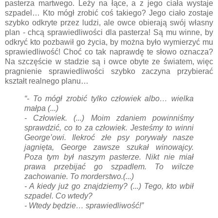
pasterza martwego. Leży na łące, a z jego ciała wystaje
szpadel… Kto mógł zrobić coś takiego? Jego ciało zostaje
szybko odkryte przez ludzi, ale owce obierają swój własny
plan - chcą sprawiedliwości dla pasterza! Są mu winne, by
odkryć kto pozbawił go życia, by można było wymierzyć mu
sprawiedliwość! Choć co tak naprawdę te słowo oznacza?
Na szczęście w stadzie są i owce obyte ze światem, więc
pragnienie sprawiedliwości szybko zaczyna przybierać
kształt realnego planu…
“- To mógł zrobić tylko człowiek albo… wielka
małpa (...)
- Człowiek. (...) Moim zdaniem powinniśmy
sprawdzić, co to za człowiek. Jesteśmy to winni
George’owi. Ilekroć złe psy porywały nasze
jagnięta, George zawsze szukał winowajcy.
Poza tym był naszym pasterze. Nikt nie miał
prawa przebijać go szpadlem. To wilcze
zachowanie. To morderstwo.(...)
- A kiedy już go znajdziemy? (...) Tego, kto wbił
szpadel. Co wtedy?
- Wtedy będzie… sprawiedliwość!”