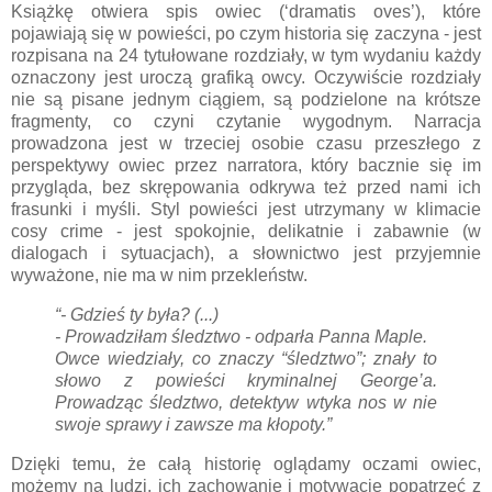
Książkę otwiera spis owiec (‘dramatis oves’), które
pojawiają się w powieści, po czym historia się zaczyna - jest
rozpisana na 24 tytułowane rozdziały, w tym wydaniu każdy
oznaczony jest uroczą grafiką owcy. Oczywiście rozdziały
nie są pisane jednym ciągiem, są podzielone na krótsze
fragmenty, co czyni czytanie wygodnym. Narracja
prowadzona jest w trzeciej osobie czasu przeszłego z
perspektywy owiec przez narratora, który bacznie się im
przygląda, bez skrępowania odkrywa też przed nami ich
frasunki i myśli. Styl powieści jest utrzymany w klimacie
cosy crime - jest spokojnie, delikatnie i zabawnie (w
dialogach i sytuacjach), a słownictwo jest przyjemnie
wyważone, nie ma w nim przekleństw.
“- Gdzieś ty była? (...)
- Prowadziłam śledztwo - odparła Panna Maple.
Owce wiedziały, co znaczy “śledztwo”; znały to
słowo z powieści kryminalnej George’a.
Prowadząc śledztwo, detektyw wtyka nos w nie
swoje sprawy i zawsze ma kłopoty.”
Dzięki temu, że całą historię oglądamy oczami owiec,
możemy na ludzi, ich zachowanie i motywacje popatrzeć z