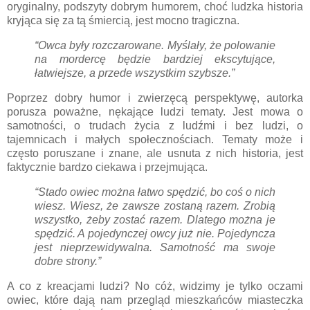
oryginalny, podszyty dobrym humorem, choć ludzka historia
kryjąca się za tą śmiercią, jest mocno tragiczna.
“Owca były rozczarowane. Myślały, że polowanie
na mordercę będzie bardziej ekscytujące,
łatwiejsze, a przede wszystkim szybsze.”
Poprzez dobry humor i zwierzęcą perspektywę, autorka
porusza poważne, nękające ludzi tematy. Jest mowa o
samotności, o trudach życia z ludźmi i bez ludzi, o
tajemnicach i małych społecznościach. Tematy może i
często poruszane i znane, ale usnuta z nich historia, jest
faktycznie bardzo ciekawa i przejmująca.
“Stado owiec można łatwo spędzić, bo coś o nich
wiesz. Wiesz, że zawsze zostaną razem. Zrobią
wszystko, żeby zostać razem. Dlatego można je
spędzić. A pojedynczej owcy już nie. Pojedyncza
jest nieprzewidywalna. Samotność ma swoje
dobre strony.”
A co z kreacjami ludzi? No cóż, widzimy je tylko oczami
owiec, które dają nam przegląd mieszkańców miasteczka