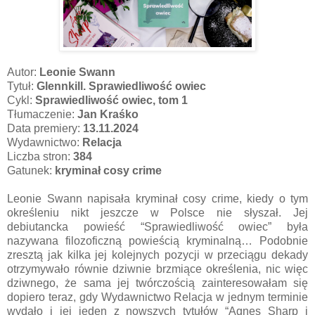
Autor:
Leonie Swann
Tytuł:
Glennkill. Sprawiedliwość owiec
Cykl:
Sprawiedliwość owiec, tom 1
Tłumaczenie:
Jan Kraśko
Data premiery:
13.11.2024
Wydawnictwo:
Relacja
Liczba stron:
384
Gatunek:
kryminał cosy crime
Leonie Swann napisała kryminał cosy crime, kiedy o tym
określeniu nikt jeszcze w Polsce nie słyszał. Jej
debiutancka powieść “Sprawiedliwość owiec” była
nazywana filozoficzną powieścią kryminalną… Podobnie
zresztą jak kilka jej kolejnych pozycji w przeciągu dekady
otrzymywało równie dziwnie brzmiące określenia, nic więc
dziwnego, że sama jej twórczością zainteresowałam się
dopiero teraz, gdy Wydawnictwo Relacja w jednym terminie
wydało i jej jeden z nowszych tytułów “Agnes Sharp i