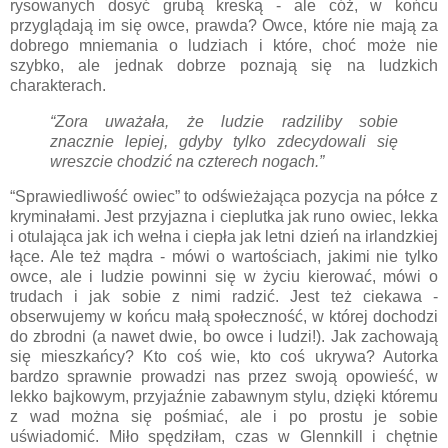
rysowanych dosyć grubą kreską - ale cóż, w końcu
przyglądają im się owce, prawda? Owce, które nie mają za
dobrego mniemania o ludziach i które, choć może nie
szybko, ale jednak dobrze poznają się na ludzkich
charakterach.
“Zora uważała, że ludzie radziliby sobie
znacznie lepiej, gdyby tylko zdecydowali się
wreszcie chodzić na czterech nogach.”
“Sprawiedliwość owiec” to odświeżająca pozycja na półce z
kryminałami. Jest przyjazna i cieplutka jak runo owiec, lekka
i otulająca jak ich wełna i ciepła jak letni dzień na irlandzkiej
łące. Ale też mądra - mówi o wartościach, jakimi nie tylko
owce, ale i ludzie powinni się w życiu kierować, mówi o
trudach i jak sobie z nimi radzić. Jest też ciekawa -
obserwujemy w końcu małą społeczność, w której dochodzi
do zbrodni (a nawet dwie, bo owce i ludzi!). Jak zachowają
się mieszkańcy? Kto coś wie, kto coś ukrywa? Autorka
bardzo sprawnie prowadzi nas przez swoją opowieść, w
lekko bajkowym, przyjaźnie zabawnym stylu, dzięki któremu
z wad można się pośmiać, ale i po prostu je sobie
uświadomić. Miło spędziłam, czas w Glennkill i chętnie