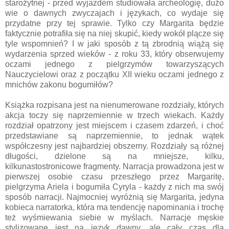
starożytnej - przed wyjazdem studiowała archeologię, dużo
wie o dawnych zwyczajach i językach, co wydaje się
przydatne przy tej sprawie. Tylko czy Margarita będzie
faktycznie potrafiła się na niej skupić, kiedy wokół plącze się
tyle wspomnień? I w jaki sposób z tą zbrodnią wiążą się
wydarzenia sprzed wieków - z roku 33, który obserwujemy
oczami jednego z pielgrzymów towarzyszących
Nauczycielowi oraz z początku XII wieku oczami jednego z
mnichów zakonu bogumiłów?
Książka rozpisana jest na nienumerowane rozdziały, których
akcja toczy się naprzemiennie w trzech wiekach. Każdy
rozdział opatrzony jest miejscem i czasem zdarzeń, i choć
przedstawiane są naprzemiennie, to jednak wątek
współczesny jest najbardziej obszerny. Rozdziały są różnej
długości, dzielone są na mniejsze, kilku,
kilkunastostronicowe fragmenty. Narracja prowadzona jest w
pierwszej osobie czasu przeszłego przez Margaritę,
pielgrzyma Ariela i bogumiła Cyryla - każdy z nich ma swój
sposób narracji. Najmocniej wyróżnią się Margarita, jedyna
kobieca narratorka, która ma tendencję napominania i trochę
też wyśmiewania siebie w myślach. Narracje męskie
stylizowane jest na język dawny, ale cały czas dla