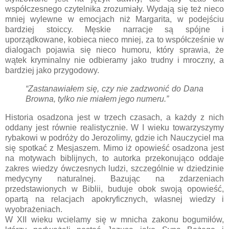
współczesnego czytelnika zrozumiały. Wydają się też nieco
mniej wylewne w emocjach niż Margarita, w podejściu
bardziej stoiccy. Męskie narracje są spójne i
uporządkowane, kobieca nieco mniej, za to współcześnie w
dialogach pojawia się nieco humoru, który sprawia, że
wątek kryminalny nie odbieramy jako trudny i mroczny, a
bardziej jako przygodowy.
“Zastanawiałem się, czy nie zadzwonić do Dana
Browna, tylko nie miałem jego numeru.”
Historia osadzona jest w trzech czasach, a każdy z nich
oddany jest równie realistycznie. W I wieku towarzyszymy
rybakowi w podróży do Jerozolimy, gdzie ich Nauczyciel ma
się spotkać z Mesjaszem. Mimo iż opowieść osadzona jest
na motywach biblijnych, to autorka przekonująco oddaje
zakres wiedzy ówczesnych ludzi, szczególnie w dziedzinie
medycyny naturalnej. Bazując na zdarzeniach
przedstawionych w Biblii, buduje obok swoją opowieść,
opartą na relacjach apokryficznych, własnej wiedzy i
wyobrażeniach.
W XII wieku wcielamy się w mnicha zakonu bogumiłów,