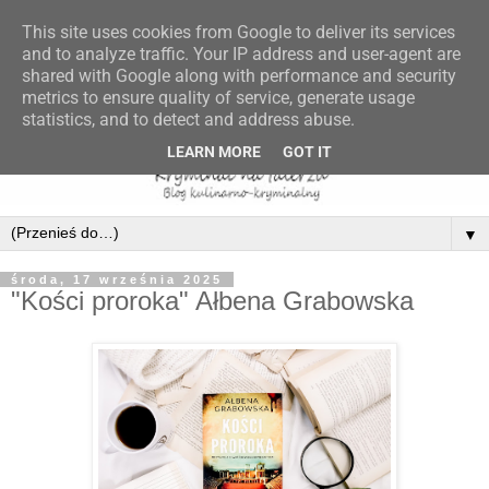
This site uses cookies from Google to deliver its services
and to analyze traffic. Your IP address and user-agent are
shared with Google along with performance and security
metrics to ensure quality of service, generate usage
statistics, and to detect and address abuse.
LEARN MORE
GOT IT
▼
środa, 17 września 2025
"Kości proroka" Ałbena Grabowska