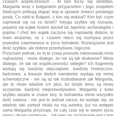
czasach współczesnych - to tam toczy się śledztwo,
Margarita wraz z bułgarskim przyjacielem i jego zespołem
śledczych próbują złapać trop w sprawie śmierci polskiego
posła. Co robił w Bułgarii, z kim się widział? Kim był, czym
zajmował się na co dzień? Intryga szybko się rozrasta,
pojawia się wątek historii sprzed lat, tajemnic archeologów i
popów. I choć ten wątek zaczyna się naprawdę dobrze, to
mam wrażenie, że z czasem nieco się rozmywa przez
prywatne zawirowania w życiu bohaterki. Rozwiązanie jest
dość szybkie, ale dobrze przemyślane, logiczne.
Przyznam jednak, że to te czasy przeszłe interesowały mnie
najbardziej - może dlatego, że nie są tak dosłowne? Może
dlatego, że tak od współczesności odległe? Ich fragmenty
wydają się bardziej obyczajowe, bardziej historyczno-
baśniowe, a kreacje dwóch narratorów wydają się mniej
schematyczne - nie są aż tak rozbudowane jak Margarita,
ale to może właśnie ich plus, bo dzięki temu są mniej
oczywiste, bardziej nieprzewidywalne. Margarita z kolei
szybko wpada w znane tory, to bohaterka mimo wszystko
dość naiwna - nie jest to jednak zarzut, bo wydaje się, że
właśnie taki zamysł miała na nią autorka, już na wstępie
sama Margarita przyznaje, że cały czas się w swoim życiu
miota i głupio postępuje… tak więc jej zachowanie jest z tym