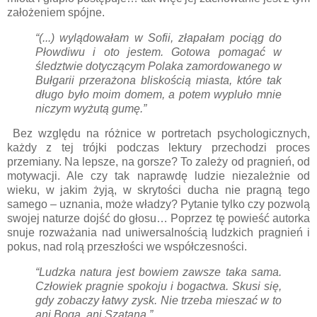
założeniem spójne.
“(...) wylądowałam w Sofii, złapałam pociąg do
Płowdiwu i oto jestem. Gotowa pomagać w
śledztwie dotyczącym Polaka zamordowanego w
Bułgarii przerażona bliskością miasta, które tak
długo było moim domem, a potem wypluło mnie
niczym wyżutą gumę.”
Bez względu na różnice w portretach psychologicznych,
każdy z tej trójki podczas lektury przechodzi proces
przemiany. Na lepsze, na gorsze? To zależy od pragnień, od
motywacji. Ale czy tak naprawdę ludzie niezależnie od
wieku, w jakim żyją, w skrytości ducha nie pragną tego
samego – uznania, może władzy? Pytanie tylko czy pozwolą
swojej naturze dojść do głosu… Poprzez tę powieść autorka
snuje rozważania nad uniwersalnością ludzkich pragnień i
pokus, nad rolą przeszłości we współczesności.
“Ludzka natura jest bowiem zawsze taka sama.
Człowiek pragnie spokoju i bogactwa. Skusi się,
gdy zobaczy łatwy zysk. Nie trzeba mieszać w to
ani Boga, ani Szatana.”