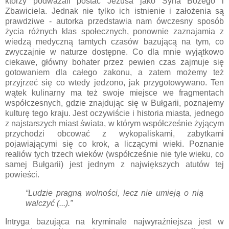
którzy podważali postać Jezusa jako Syna Bożego i
Zbawiciela. Jednak nie tylko ich istnienie i założenia są
prawdziwe - autorka przedstawia nam ówczesny sposób
życia różnych klas społecznych, ponownie zaznajamia z
wiedzą medyczną tamtych czasów bazującą na tym, co
zwyczajnie w naturze dostępne. Co dla mnie wyjątkowo
ciekawe, główny bohater przez pewien czas zajmuje się
gotowaniem dla całego zakonu, a zatem możemy też
przyjrzeć się co wtedy jedzono, jak przygotowywano. Ten
wątek kulinarny ma też swoje miejsce we fragmentach
współczesnych, gdzie znajdując się w Bułgarii, poznajemy
kulturę tego kraju. Jest oczywiście i historia miasta, jednego
z najstarszych miast świata, w którym współcześnie żyjącym
przychodzi obcować z wykopaliskami, zabytkami
pojawiającymi się co krok, a liczącymi wieki. Poznanie
realiów tych trzech wieków (współcześnie nie tyle wieku, co
samej Bułgarii) jest jednym z największych atutów tej
powieści.
“Ludzie pragną wolności, lecz nie umieją o nią
walczyć (...).”
Intryga bazująca na kryminale najwyraźniejsza jest w