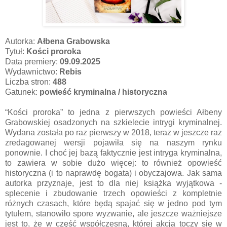
Autorka:
Ałbena Grabowska
Tytuł:
Kości proroka
Data premiery:
09.09.2025
Wydawnictwo:
Rebis
Liczba stron:
488
Gatunek:
powieść kryminalna / historyczna
“Kości proroka” to jedna z pierwszych powieści Ałbeny
Grabowskiej osadzonych na szkielecie intrygi kryminalnej.
Wydana została po raz pierwszy w 2018, teraz w jeszcze raz
zredagowanej wersji pojawiła się na naszym rynku
ponownie. I choć jej bazą faktycznie jest intryga kryminalna,
to zawiera w sobie dużo więcej: to również opowieść
historyczna (i to naprawdę bogata) i obyczajowa. Jak sama
autorka przyznaje, jest to dla niej książka wyjątkowa -
splecenie i zbudowanie trzech opowieści z kompletnie
różnych czasach, które będą spajać się w jedno pod tym
tytułem, stanowiło spore wyzwanie, ale jeszcze ważniejsze
jest to, że w część współczesną, której akcja toczy się w