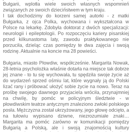
Bułgarii, wplotła wiele swoich własnych wspomnień
związanych ze swoich dzieciństwem w tym kraju.
I tak dochodzimy do korzeni samej autorki - z matki
Bułgarka, z ojca Polka, wychowana i wykształcona w
Polsce na lekarkę. Zdobyła doktorat z dwóch specjalizacji:
neurologii i epileptologii. Po rozpoczęciu kariery pisarskiej
przed kilkunastoma laty, zawodu praktykowanego nie
porzuciła, dzieląc czas pomiędzy te dwa zajęcia i swoją
rodzinę. Aktualnie na koncie ma 28 powieści.
Bułgaria, miasto Płowdiw, współcześnie. Margarita Nowak,
28-letnia psycholożka właśnie dotarła na miejsce tak dobrze
jej znane - to tu się wychowała, tu spędziła swoje życie aż
do wydarzeń sprzed ośmiu lat, które wygnały ją do Polski
lizać rany i próbować ułożyć sobie życie na nowo. Teraz na
prośbę swojego dawnego przyjaciela wróciła, przynajmniej
na chwilę, by pomóc w policyjnym śledztwie - w
płowdiwskim teatrze antycznym znaleziono zwłoki polskiego
posła. Mężczyzna został ukrzyżowany, jego głowę odcięto, a
na tułowiu wypisano dziwne, niezrozumiałe znaki…
Margarita ma pomóc zarówno w komunikacji pomiędzy
Bułgarią a Polską, ale i swoją znajomością kultury