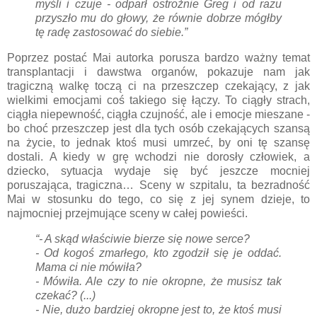
myśli i czuje - odparł ostrożnie Greg i od razu
przyszło mu do głowy, że równie dobrze mógłby
tę radę zastosować do siebie.”
Poprzez postać Mai autorka porusza bardzo ważny temat
transplantacji i dawstwa organów, pokazuje nam jak
tragiczną walkę toczą ci na przeszczep czekający, z jak
wielkimi emocjami coś takiego się łączy. To ciągły strach,
ciągła niepewność, ciągła czujność, ale i emocje mieszane -
bo choć przeszczep jest dla tych osób czekających szansą
na życie, to jednak ktoś musi umrzeć, by oni tę szansę
dostali. A kiedy w grę wchodzi nie dorosły człowiek, a
dziecko, sytuacja wydaje się być jeszcze mocniej
poruszająca, tragiczna… Sceny w szpitalu, ta bezradność
Mai w stosunku do tego, co się z jej synem dzieje, to
najmocniej przejmujące sceny w całej powieści.
“- A skąd właściwie bierze się nowe serce?
- Od kogoś zmarłego, kto zgodził się je oddać.
Mama ci nie mówiła?
- Mówiła. Ale czy to nie okropne, że musisz tak
czekać? (...)
- Nie, dużo bardziej okropne jest to, że ktoś musi