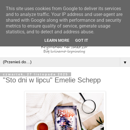
This site uses cookies from Google to deliver its services
and to analyze traffic. Your IP address and user-agent are
shared with Google along with performance and security
metrics to ensure quality of service, generate usage
statistics, and to detect and address abuse.
LEARN MORE
GOT IT
▼
czwartek, 27 listopada 2025
"Sto dni w lipcu" Emelie Schepp