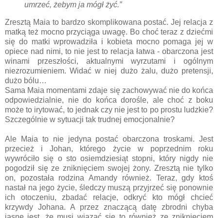
umrzeć, żebym ja mógł żyć.”
Zresztą Maia to bardzo skomplikowana postać. Jej relacja z
matką też mocno przyciąga uwagę. Bo choć teraz z dziećmi
się do matki wprowadziła i kobieta mocno pomaga jej w
opiece nad nimi, to nie jest to relacja łatwa - obarczona jest
winami przeszłości, aktualnymi wyrzutami i ogólnym
niezrozumieniem. Widać w niej dużo żalu, dużo pretensji,
dużo bólu…
Sama Maia momentami zdaje się zachowywać nie do końca
odpowiedzialnie, nie do końca dorośle, ale choć z boku
może to irytować, to jednak czy nie jest to po prostu ludzkie?
Szczególnie w sytuacji tak trudnej emocjonalnie?
Ale Maia to nie jedyna postać obarczona troskami. Jest
przecież i Johan, którego życie w poprzednim roku
wywróciło się o sto osiemdziesiąt stopni, który nigdy nie
pogodził się ze zniknięciem swojej żony. Zresztą nie tylko
on, pozostała rodzina Amandy również. Teraz, gdy ktoś
nastał na jego życie, śledczy muszą przyjrzeć się ponownie
ich otoczeniu, zbadać relacje, odkryć kto mógł chcieć
krzywdy Johana. A przez znaczącą datę zbrodni chyba
jasne jest, że musi wiązać się to również ze zniknięciem