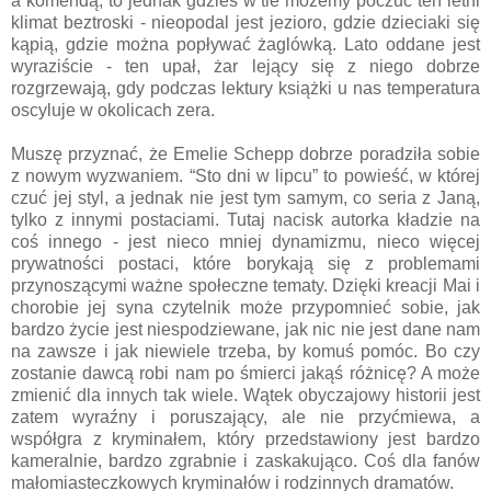
a komendą, to jednak gdzieś w tle możemy poczuć ten letni
klimat beztroski - nieopodal jest jezioro, gdzie dzieciaki się
kąpią, gdzie można popływać żaglówką. Lato oddane jest
wyraziście - ten upał, żar lejący się z niego dobrze
rozgrzewają, gdy podczas lektury książki u nas temperatura
oscyluje w okolicach zera.
Muszę przyznać, że Emelie Schepp dobrze poradziła sobie
z nowym wyzwaniem. “Sto dni w lipcu” to powieść, w której
czuć jej styl, a jednak nie jest tym samym, co seria z Janą,
tylko z innymi postaciami. Tutaj nacisk autorka kładzie na
coś innego - jest nieco mniej dynamizmu, nieco więcej
prywatności postaci, które borykają się z problemami
przynoszącymi ważne społeczne tematy. Dzięki kreacji Mai i
chorobie jej syna czytelnik może przypomnieć sobie, jak
bardzo życie jest niespodziewane, jak nic nie jest dane nam
na zawsze i jak niewiele trzeba, by komuś pomóc. Bo czy
zostanie dawcą robi nam po śmierci jakąś różnicę? A może
zmienić dla innych tak wiele. Wątek obyczajowy historii jest
zatem wyraźny i poruszający, ale nie przyćmiewa, a
współgra z kryminałem, który przedstawiony jest bardzo
kameralnie, bardzo zgrabnie i zaskakująco. Coś dla fanów
małomiasteczkowych kryminałów i rodzinnych dramatów.