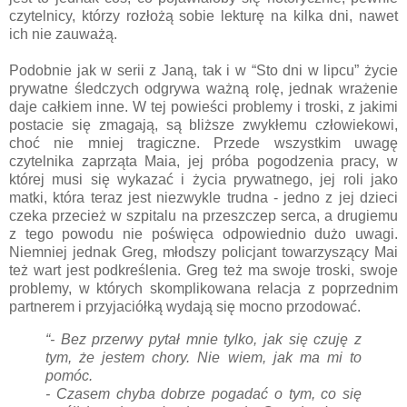
czytelnicy, którzy rozłożą sobie lekturę na kilka dni, nawet
ich nie zauważą.
Podobnie jak w serii z Janą, tak i w “Sto dni w lipcu” życie
prywatne śledczych odgrywa ważną rolę, jednak wrażenie
daje całkiem inne. W tej powieści problemy i troski, z jakimi
postacie się zmagają, są bliższe zwykłemu człowiekowi,
choć nie mniej tragiczne. Przede wszystkim uwagę
czytelnika zaprząta Maia, jej próba pogodzenia pracy, w
której musi się wykazać i życia prywatnego, jej roli jako
matki, która teraz jest niezwykle trudna - jedno z jej dzieci
czeka przecież w szpitalu na przeszczep serca, a drugiemu
z tego powodu nie poświęca odpowiednio dużo uwagi.
Niemniej jednak Greg, młodszy policjant towarzyszący Mai
też wart jest podkreślenia. Greg też ma swoje troski, swoje
problemy, w których skomplikowana relacja z poprzednim
partnerem i przyjaciółką wydają się mocno przodować.
“- Bez przerwy pytał mnie tylko, jak się czuję z
tym, że jestem chory. Nie wiem, jak ma mi to
pomóc.
- Czasem chyba dobrze pogadać o tym, co się