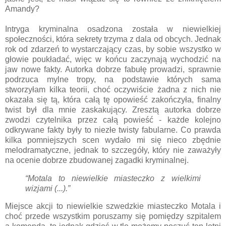
Amandy?
Intryga kryminalna osadzona została w niewielkiej
społeczności, która sekrety trzyma z dala od obcych. Jednak
rok od zdarzeń to wystarczający czas, by sobie wszystko w
głowie poukładać, więc w końcu zaczynają wychodzić na
jaw nowe fakty. Autorka dobrze fabułę prowadzi, sprawnie
podrzuca mylne tropy, na podstawie których sama
stworzyłam kilka teorii, choć oczywiście żadna z nich nie
okazała się tą, która całą tę opowieść zakończyła, finalny
twist był dla mnie zaskakujący. Zresztą autorka dobrze
zwodzi czytelnika przez całą powieść - każde kolejno
odkrywane fakty były to niezłe twisty fabularne. Co prawda
kilka pomniejszych scen wydało mi się nieco zbędnie
melodramatyczne, jednak to szczegóły, który nie zaważyły
na ocenie dobrze zbudowanej zagadki kryminalnej.
“Motala to niewielkie miasteczko z wielkimi
wizjami (...).”
Miejsce akcji to niewielkie szwedzkie miasteczko Motala i
choć przede wszystkim poruszamy się pomiędzy szpitalem