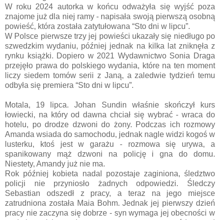
W roku 2024 autorka w końcu odważyła się wyjść poza
znajome już dla niej ramy - napisała swoją pierwszą osobną
powieść, która została zatytułowana “Sto dni w lipcu”.
W Polsce pierwsze trzy jej powieści ukazały się niedługo po
szwedzkim wydaniu, później jednak na kilka lat zniknęła z
rynku książki. Dopiero w 2021 Wydawnictwo Sonia Draga
przejęło prawa do polskiego wydania, które na ten moment
liczy siedem tomów serii z Janą, a zaledwie tydzień temu
odbyła się premiera “Sto dni w lipcu”.
Motala, 19 lipca. Johan Sundin właśnie skończył kurs
łowiecki, na który od dawna chciał się wybrać - wraca do
hotelu, po drodze dzwoni do żony. Podczas ich rozmowy
Amanda wsiada do samochodu, jednak nagle widzi kogoś w
lusterku, ktoś jest w garażu - rozmowa się urywa, a
spanikowany mąż dzwoni na policję i gna do domu.
Niestety, Amandy już nie ma.
Rok później kobieta nadal pozostaje zaginiona, śledztwo
policji nie przyniosło żadnych odpowiedzi. Śledczy
Sebastian odszedł z pracy, a teraz na jego miejsce
zatrudniona została Maia Bohm. Jednak jej pierwszy dzień
pracy nie zaczyna się dobrze - syn wymaga jej obecności w