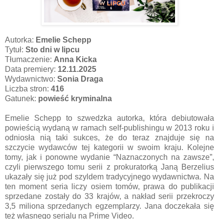
Autorka:
Emelie Schepp
Tytuł:
Sto dni w lipcu
Tłumaczenie:
Anna Kicka
Data premiery:
12.11.2025
Wydawnictwo:
Sonia Draga
Liczba stron:
416
Gatunek:
powieść kryminalna
Emelie Schepp to szwedzka autorka, która debiutowała
powieścią wydaną w ramach self-publishingu w 2013 roku i
odniosła nią taki sukces, że do teraz znajduje się na
szczycie wydawców tej kategorii w swoim kraju. Kolejne
tomy, jak i ponowne wydanie “Naznaczonych na zawsze”,
czyli pierwszego tomu serii z prokuratorką Janą Berzelius
ukazały się już pod szyldem tradycyjnego wydawnictwa. Na
ten moment seria liczy osiem tomów, prawa do publikacji
sprzedane zostały do 33 krajów, a nakład serii przekroczy
3,5 miliona sprzedanych egzemplarzy. Jana doczekała się
też własnego serialu na Prime Video.