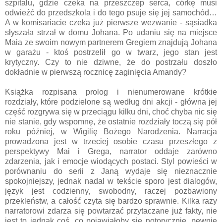
szpitalu, gdzie czeka na przeszczep serca, córkę musi
odwieźć do przedszkola i do tego psuje się jej samochód…
A w komisariacie czeka już pierwsze wezwanie - sąsiadka
słyszała strzał w domu Johana. Po udaniu się na miejsce
Maia ze swoim nowym partnerem Gregiem znajdują Johana
w garażu - ktoś postrzelił go w twarz, jego stan jest
krytyczny. Czy to nie dziwne, że do postrzału doszło
dokładnie w pierwszą rocznicę zaginięcia Amandy?
Książka rozpisana prolog i nienumerowane krótkie
rozdziały, które podzielone są według dni akcji - główna jej
część rozgrywa się w przeciągu kilku dni, choć chyba nic się
nie stanie, gdy wspomnę, że ostatnie rozdziały toczą się pół
roku później, w Wigilię Bożego Narodzenia. Narracja
prowadzona jest w trzeciej osobie czasu przeszłego z
perspektywy Mai i Grega, narrator oddaje zarówno
zdarzenia, jak i emocje wiodących postaci. Styl powieści w
porównaniu do serii z Janą wydaje się nieznacznie
spokojniejszy, jednak nadal w tekście sporo jest dialogów,
język jest codzienny, swobodny, raczej pozbawiony
przekleństw, a całość czyta się bardzo sprawnie. Kilka razy
narratorowi zdarza się powtarzać przytaczane już fakty, nie
jest to jednak coś, co pojawiałoby się notorycznie, pewnie