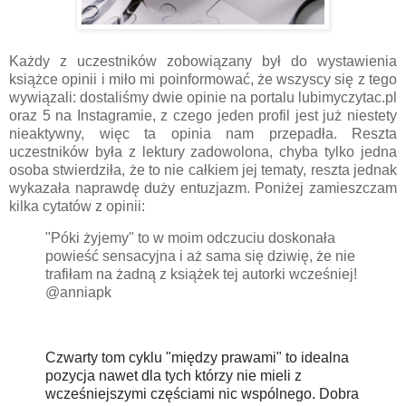
Każdy z uczestników zobowiązany był do wystawienia
książce opinii i miło mi poinformować, że wszyscy się z tego
wywiązali: dostaliśmy dwie opinie na portalu lubimyczytac.pl
oraz 5 na Instagramie, z czego jeden profil jest już niestety
nieaktywny, więc ta opinia nam przepadła. Reszta
uczestników była z lektury zadowolona, chyba tylko jedna
osoba stwierdziła, że to nie całkiem jej tematy, reszta jednak
wykazała naprawdę duży entuzjazm. Poniżej zamieszczam
kilka cytatów z opinii:
"Póki żyjemy" to w moim odczuciu doskonała
powieść sensacyjna i aż sama się dziwię, że nie
trafiłam na żadną z książek tej autorki wcześniej!
@anniapk
Czwarty tom cyklu "między prawami" to idealna
pozycja nawet dla tych którzy nie mieli z
wcześniejszymi częściami nic wspólnego. Dobra