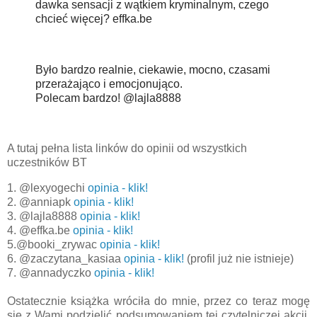
dawka sensacji z wątkiem kryminalnym, czego
chcieć więcej? effka.be
Było bardzo realnie, ciekawie, mocno, czasami
przerażająco i emocjonująco.
Polecam bardzo! @lajla8888
A tutaj pełna lista linków do opinii od wszystkich
uczestników BT
1. @lexyogechi
opinia - klik!
2. @anniapk
opinia - klik!
3. @lajla8888
opinia - klik!
4. @effka.be
opinia - klik!
5.@booki_zrywac
opinia - klik!
6. @zaczytana_kasiaa
opinia - klik!
(profil już nie istnieje)
7. @annadyczko
opinia - klik!
Ostatecznie książka wróciła do mnie, przez co teraz mogę
się z Wami podzielić podsumowaniem tej czytelniczej akcji.