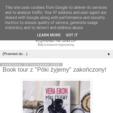
This site uses cookies from Google to deliver its services
and to analyze traffic. Your IP address and user-agent are
shared with Google along with performance and security
metrics to ensure quality of service, generate usage
statistics, and to detect and address abuse.
LEARN MORE
GOT IT
▼
niedziela, 22 listopada 2020
Book tour z "Póki żyjemy" zakończony!