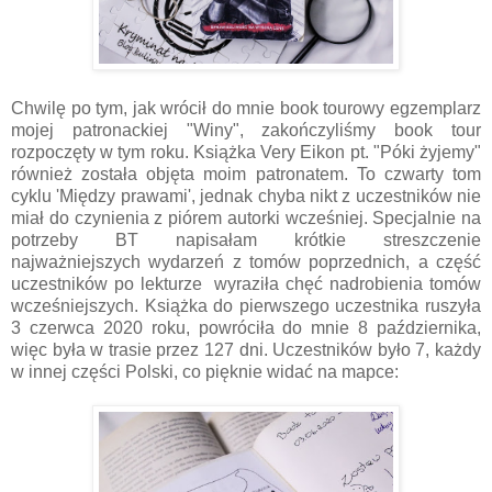
Chwilę po tym, jak wrócił do mnie book tourowy egzemplarz
mojej patronackiej "Winy", zakończyliśmy book tour
rozpoczęty w tym roku. Książka Very Eikon pt. "Póki żyjemy"
również została objęta moim patronatem. To czwarty tom
cyklu 'Między prawami', jednak chyba nikt z uczestników nie
miał do czynienia z piórem autorki wcześniej. Specjalnie na
potrzeby BT napisałam krótkie streszczenie
najważniejszych wydarzeń z tomów poprzednich, a część
uczestników po lekturze wyraziła chęć nadrobienia tomów
wcześniejszych. Książka do pierwszego uczestnika ruszyła
3 czerwca 2020 roku, powróciła do mnie 8 października,
więc była w trasie przez 127 dni. Uczestników było 7, każdy
w innej części Polski, co pięknie widać na mapce: