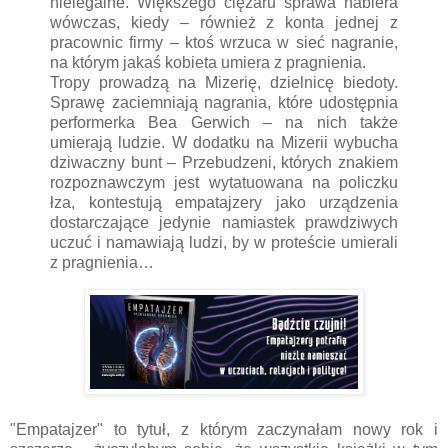
nielegalne. Większego ciężaru sprawa nabiera
wówczas, kiedy – również z konta jednej z
pracownic firmy – ktoś wrzuca w sieć nagranie,
na którym jakaś kobieta umiera z pragnienia.
Tropy prowadzą na Mizerię, dzielnicę biedoty.
Sprawę zaciemniają nagrania, które udostępnia
performerka Bea Gerwich – na nich także
umierają ludzie. W dodatku na Mizerii wybucha
dziwaczny bunt – Przebudzeni, których znakiem
rozpoznawczym jest wytatuowana na policzku
łza, kontestują empatajzery jako urządzenia
dostarczające jedynie namiastek prawdziwych
uczuć i namawiają ludzi, by w proteście umierali
z pragnienia…
"Empatajzer" to tytuł, z którym zaczynałam nowy rok i