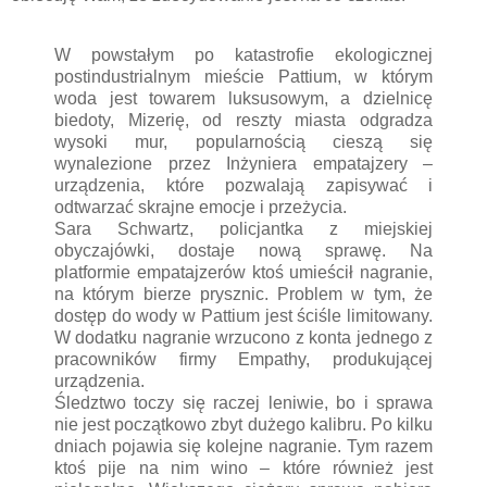
W powstałym po katastrofie ekologicznej
postindustrialnym mieście Pattium, w którym
woda jest towarem luksusowym, a dzielnicę
biedoty, Mizerię, od reszty miasta odgradza
wysoki mur, popularnością cieszą się
wynalezione przez Inżyniera empatajzery –
urządzenia, które pozwalają zapisywać i
odtwarzać skrajne emocje i przeżycia.
Sara Schwartz, policjantka z miejskiej
obyczajówki, dostaje nową sprawę. Na
platformie empatajzerów ktoś umieścił nagranie,
na którym bierze prysznic. Problem w tym, że
dostęp do wody w Pattium jest ściśle limitowany.
W dodatku nagranie wrzucono z konta jednego z
pracowników firmy Empathy, produkującej
urządzenia.
Śledztwo toczy się raczej leniwie, bo i sprawa
nie jest początkowo zbyt dużego kalibru. Po kilku
dniach pojawia się kolejne nagranie. Tym razem
ktoś pije na nim wino – które również jest