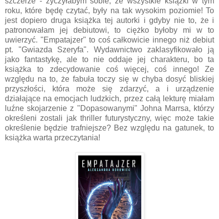
szczerze - życzyłabym sobie, że wszystkie książki w tym
roku, które będę czytać, były na tak wysokim poziomie! To
jest dopiero druga książka tej autorki i gdyby nie to, że i
patronowałam jej debiutowi, to ciężko byłoby mi w to
uwierzyć. "Empatajzer" to coś całkowicie innego niż debiut
pt. "Gwiazda Szeryfa". Wydawnictwo zaklasyfikowało ją
jako fantastykę, ale to nie oddaje jej charakteru, bo ta
książka to zdecydowanie coś więcej, coś innego! Ze
względu na to, że fabuła toczy się w chyba dosyć bliskiej
przyszłości, która może się zdarzyć, a i urządzenie
działające na emocjach ludzkich, przez całą lekturę miałam
luźne skojarzenie z "Dopasowanymi" Johna Marrsa, którzy
określeni zostali jak thriller futurystyczny, więc może takie
określenie będzie trafniejsze? Bez względu na gatunek, to
książka warta przeczytania!