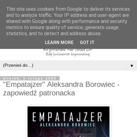
This site uses cookies from Google to deliver its services
and to analyze traffic. Your IP address and user-agent are
shared with Google along with performance and security
metrics to ensure quality of service, generate usage
statistics, and to detect and address abuse.
LEARN MORE
GOT IT
▼
wtorek, 1 lutego 2022
"Empatajzer" Aleksandra Borowiec -
zapowiedź patronacka