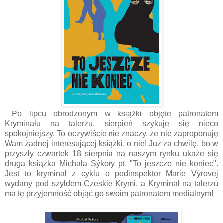
Po lipcu obrodzonym w książki objęte patronatem
Kryminału na talerzu, sierpień szykuje się nieco
spokojniejszy. To oczywiście nie znaczy, że nie zaproponuję
Wam żadnej interesującej książki, o nie! Już za chwilę, bo w
przyszły czwartek 18 sierpnia na naszym rynku ukaże się
druga książka Michala Sýkory pt. "To jeszcze nie koniec".
Jest to kryminał z cyklu o podinspektor Marie Výrovej
wydany pod szyldem Czeskie Krymi, a Kryminał na talerzu
ma tę przyjemność objąć go swoim patronatem medialnym!