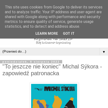
This site uses cookies from Google to deliver its services
and to analyze traffic. Your IP address and user-agent are
shared with Google along with performance and security
metrics to ensure quality of service, generate usage
statistics, and to detect and address abuse.
LEARN MORE
GOT IT
▼
poniedziałek, 8 sierpnia 2022
"To jeszcze nie koniec" Michal Sýkora -
zapowiedź patronacka