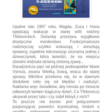
Upalne lato 1987 roku. Magda, Zuza i Hana
spędzają wakacje w starej willi rodziny
Třebovickich. Sielankę przerywa wyjątkowo
drastyczne morderstwo. Funkcjonariusze
nadzwyczaj szybko wskazują i aresztują
sprawcę, zupełnie lekceważąc zeznania jednej z
dziewczynek, która twierdzi, że na miejscu
zbrodni widziała dziwną zieloną zjawę...
Dwadzieścia pięć lat później podinspektor Marie
Výrová, zwana Wielką Sową, wraca do starej
sprawy. Wkrótce przekona się, że w dawnym
śledztwie roiło się od błędów i nadużyć.
Nakłania więc świadków, aby minuta po minucie
odtworzyli tamten tragiczny dzień. Co Třeboviccy
ukrywali przez lata i czy zabił któryś z nich?
To jeszcze nie koniec jest połączeniem
pasjonującej powieści kryminalnej, historii o
upadku wpływowej rodziny oraz mrocznej