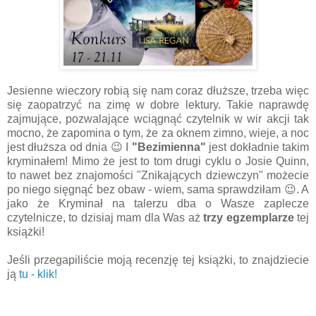
Jesienne wieczory robią się nam coraz dłuższe, trzeba więc
się zaopatrzyć na zimę w dobre lektury. Takie naprawdę
zajmujące, pozwalające wciągnąć czytelnik w wir akcji tak
mocno, że zapomina o tym, że za oknem zimno, wieje, a noc
jest dłuższa od dnia 😉 I
"Bezimienna"
jest dokładnie takim
kryminałem! Mimo że jest to tom drugi cyklu o Josie Quinn,
to nawet bez znajomości "Znikających dziewczyn" możecie
po niego sięgnąć bez obaw - wiem, sama sprawdziłam 😉. A
jako że Kryminał na talerzu dba o Wasze zaplecze
czytelnicze, to dzisiaj mam dla Was aż
trzy egzemplarze
tej
książki!
Jeśli przegapiliście moją recenzję tej książki, to znajdziecie
ją
tu - klik!