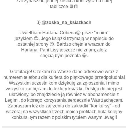
Zaczynasz od jednej kostki a kończysz na całej
tabliczce 🍫📕
3)
@zoska_na_ksiazkach
Uwielbiam Harlana Cobena😍 pisze "moim"
językiem 😊. Jego książki trzymają w napięciu do
ostatniej strony 😊. Bardzo chętnie wracam do
Harlana. Pani Lisy jeszcze nie znam, ale z
chęcią bym poznała 😀.
Gratulacje! Czekam na Wasze dane adresowe wraz z
numerem telefonu dla kuriera do piątkowego przedpołudnia!
Wszystkim uczestnikom dziękuję za zgłoszenia i mimo
wszystko zachęcam do lektury książki. Dostęp do niej jest
ułatwiony, bo znajdziecie ją również w abonamencie z
Legimi, do którego korzystania serdecznie Was zachęcam.
Zapraszam też do zajrzenia do zakładki "konkursy" - od
wczoraj na wszystkich trzech moich profilach hula kolejny
konkurs, tym razem z polskim tytułem wartym uwagi!