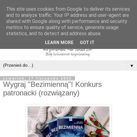
This site uses cookies from Google to deliver its services
and to analyze traffic. Your IP address and user-agent are
shared with Google along with performance and security
metrics to ensure quality of service, generate usage
statistics, and to detect and address abuse.
LEARN MORE
GOT IT
▼
czwartek, 17 listopada 2022
Wygraj "Bezimienną"! Konkurs
patronacki (rozwiązany)