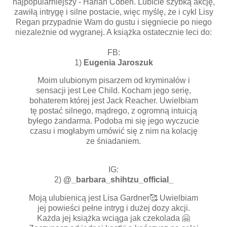
najpopularniejszy - Harlan Coben. Lubicie szybką akcję,
zawiłą intrygę i silne postacie, więc myślę, że i cykl Lisy
Regan przypadnie Wam do gustu i sięgniecie po niego
niezależnie od wygranej. A książka ostatecznie leci do:
FB:
1)
Eugenia Jaroszuk
Moim ulubionym pisarzem od kryminałów i
sensacji jest Lee Child. Kocham jego serię,
bohaterem której jest Jack Reacher. Uwielbiam
tę postać silnego, mądrego, z ogromną intuicją
byłego żandarma. Podoba mi się jego wyczucie
czasu i mogłabym umówić się z nim na kolację
ze śniadaniem.
IG:
2)
@_barbara_shihtzu_official_
Moją ulubienicą jest Lisa Gardner🥰 Uwielbiam
jej powieści pełne intryg i dużej dozy akcji.
Każda jej książka wciąga jak czekolada 🤗