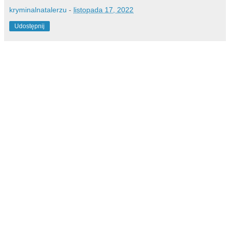
kryminalnatalerzu
-
listopada 17, 2022
Udostępnij