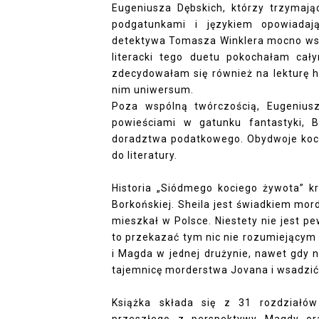
Eugeniusza Dębskich, którzy trzymaj
podgatunkami i językiem opowiadają
detektywa Tomasza Winklera mocno wspo
literacki tego duetu pokochałam c
zdecydowałam się również na lekturę hi
nim uniwersum.
Poza wspólną twórczością, Eugenius
powieściami w gatunku fantastyki, 
doradztwa podatkowego. Obydwoje kochaj
do literatury.
Historia „Siódmego kociego żywota” krę
Borkońskiej. Sheila jest świadkiem mor
mieszkał w Polsce. Niestety nie jest pe
to przekazać tym nic nie rozumiejącym
i Magda w jednej drużynie, nawet gdy 
tajemnicę morderstwa Jovana i wsadzić 
Książka składa się z 31 rozdziałów