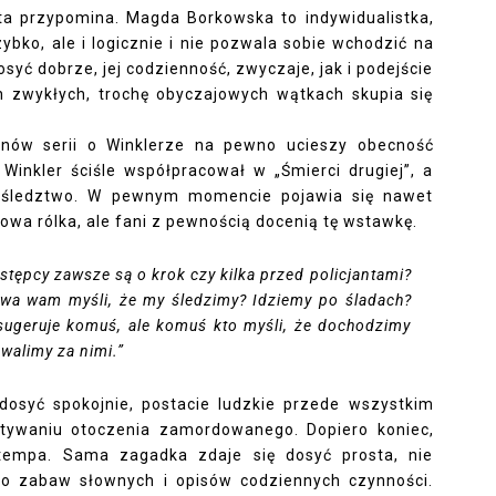
ota przypomina. Magda Borkowska to indywidualistka,
ybko, ale i logicznie i nie pozwala sobie wchodzić na
syć dobrze, jej codzienność, zwyczaje, jak i podejście
h zwykłych, trochę obyczajowych wątkach skupia się
nów serii o Winklerze na pewno ucieszy obecność
 Winkler ściśle współpracował w „Śmierci drugiej”, a
 śledztwo. W pewnym momencie pojawia się nawet
wa rólka, ale fani z pewnością docenią tę wstawkę.
stępcy zawsze są o krok czy kilka przed policjantami?
uwa wam myśli, że my śledzimy? Idziemy po śladach?
sugeruje komuś, ale komuś kto myśli, że dochodzimy
 walimy za nimi.”
 dosyć spokojnie, postacie ludzkie przede wszystkim
ytywaniu otoczenia zamordowanego. Dopiero koniec,
 tempa. Sama zagadka zdaje się dosyć prosta, nie
o zabaw słownych i opisów codziennych czynności.