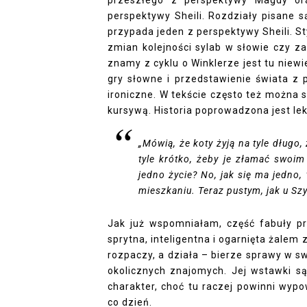
przeszłego z perspektywy Magdy ora
perspektywy Sheili. Rozdziały pisane 
przypada jeden z perspektywy Sheili. Sty
zmian kolejności sylab w słowie czy 
znamy z cyklu o Winklerze jest tu niewie
gry słowne i przedstawienie świata z 
ironiczne. W tekście często też można 
kursywą. Historia poprowadzona jest le
„Mówią, że koty żyją na tyle długo,
tyle krótko, żeby je złamać swoim
jedno życie? No, jak się ma jedno,
mieszkaniu. Teraz pustym, jak u Sz
Jak już wspomniałam, część fabuły prz
sprytna, inteligentna i ogarnięta żalem
rozpaczy, a działa – bierze sprawy w s
okolicznych znajomych. Jej wstawki są
charakter, choć tu raczej powinni wypo
co dzień.