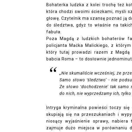
Bohaterka ludzka z kolei trochę też k
która chodzi swoimi ścieżkami, myśli sz
głowę. Czytelnik ma szansę poznać ją do
do śledztwa, gdyż to właśnie na takic
fabuła.
Poza Magdą z ludzkich bohaterów fa
policjanta Maćka Malickiego, z którym
który tutaj prowadzi razem z Magdą
babcia Roma – to dosłownie jednominuto
„Nie skumaliście wcześniej, że prze
Samo słowo ‘śledztwo’ - nie pods
Że słowo ‘dochodzenie’ tak samo 
do nich, nie wyprzedzamy ich, tylko
Intryga kryminalna powieści toczy się
skupiają się na przeszukaniach i wyp
niosący wyjaśnienie sprawy, nabiera
zajmuje dużo miejsca w porównaniu d