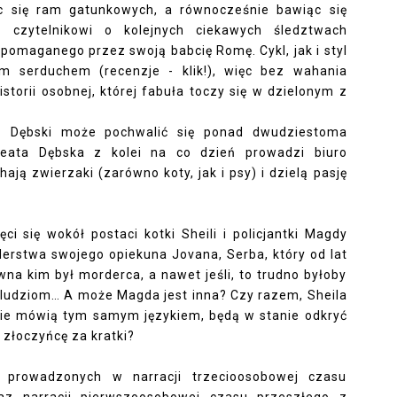
ąc się ram gatunkowych, a równocześnie bawiąc się
 czytelnikowi o kolejnych ciekawych śledztwach
maganego przez swoją babcię Romę. Cykl, jak i styl
ałym serduchem
(recenzje - klik!)
, więc bez wahania
storii osobnej, której fabuła toczy się w dzielonym z
z Dębski może pochwalić się ponad dwudziestoma
Beata Dębska z kolei na co dzień prowadzi biuro
ą zwierzaki (zarówno koty, jak i psy) i dzielą pasję
ci się wokół postaci kotki Sheili i policjantki Magdy
derstwa swojego opiekuna Jovana, Serba, który od lat
wna kim był morderca, a nawet jeśli, to trudno byłoby
 ludziom… A może Magda jest inna? Czy razem, Sheila
nie mówią tym samym językiem, będą w stanie odkryć
złoczyńcę za kratki?
 prowadzonych w narracji trzecioosobowej czasu