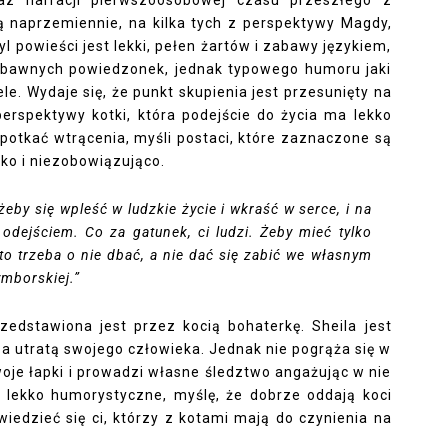
z narracji pierwszoosobowej czasu przeszłego z
są naprzemiennie, na kilka tych z perspektywy Magdy,
l powieści jest lekki, pełen żartów i zabawy językiem,
zabawnych powiedzonek, jednak typowego humoru jaki
le. Wydaje się, że punkt skupienia jest przesunięty na
perspektywy kotki, która podejście do życia ma lekko
spotkać wtrącenia, myśli postaci, które zaznaczone są
kko i niezobowiązująco.
 żeby się wpleść w ludzkie życie i wkraść w serce, i na
 odejściem. Co za gatunek, ci ludzi. Żeby mieć tylko
 to trzeba o nie dbać, a nie dać się zabić we własnym
ymborskiej.”
edstawiona jest przez kocią bohaterkę. Sheila jest
 za utratą swojego człowieka. Jednak nie pogrąża się w
woje łapki i prowadzi własne śledztwo angażując w nie
 lekko humorystyczne, myślę, że dobrze oddają koci
wiedzieć się ci, którzy z kotami mają do czynienia na