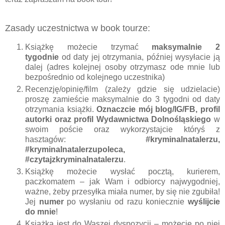
Zasady uczestnictwa w book tourze:
Książkę możecie trzymać
maksymalnie 2
tygodnie
od daty jej otrzymania, później wysyłacie ją
dalej (adres kolejnej osoby otrzymasz ode mnie lub
bezpośrednio od kolejnego uczestnika)
Recenzję/opinię/film (zależy gdzie się udzielacie)
proszę zamieście maksymalnie do 3 tygodni od daty
otrzymania książki.
Oznaczcie mój blog/IG/FB, profil
autorki oraz profil Wydawnictwa Dolnośląskiego
w
swoim poście oraz wykorzystajcie któryś z
hasztagów:
#kryminalnatalerzu,
#kryminalnatalerzupoleca,
#czytajzkryminalnatalerzu
.
Książkę możecie wysłać pocztą, kurierem,
paczkomatem – jak Wam i odbiorcy najwygodniej,
ważne, żeby przesyłka miała numer, by się nie zgubiła!
Jej
numer
po wysłaniu od razu koniecznie
wyślijcie
do mnie
!
Książka jest do Waszej dyspozycji – możecie po niej