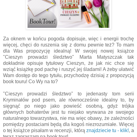
Za oknem w końcu pogoda dopisuje, więc i energii trochę
więcej, chęci do ruszenia się z domu pewnie też? To mam
dla Was propozycję idealną! W swojej nowej książce
"Cieszyn prowadzi śledztwo" Marta Matyszczak tak
dokładnie opisuje tytułowy Cieszyn, że jak nic chce się
wziąć książkę pod pachę i ruszyć jej śladami! A żeby ułatwić
Wam dostęp do tego tytułu, przychodzę dzisiaj z propozycją
book touru! Co Wy na to?
"Cieszyn prowadzi śledztwo" to jedenasty tom serii
Kryminałów pod psem, ale równocześnie idealny to, by
sięgnąć po niego jako powieść osobną, gdyż trójka
głównych bohaterów jest tu niejako wyrwana ze swojego
naturalnego towarzystwa, nie ma więc obawy, że zależności
pomiędzy postaciami będą dla kogoś niezrozumiałe. Więcej
o tej książce pisałam w recenzji, którą
znajdziecie tu - klik!
, a
teraz zapraszam na book tour!