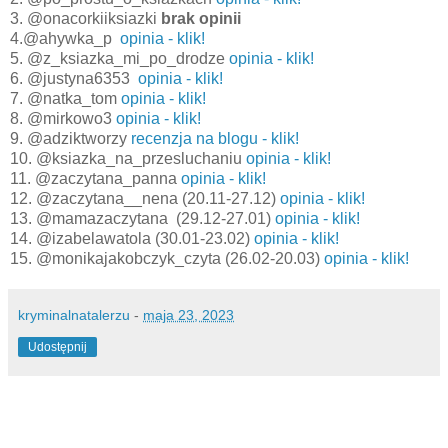
3. @onacorkiiksiazki
brak opinii
4.@ahywka_p
opinia - klik!
5. @z_ksiazka_mi_po_drodze
opinia - klik!
6. @justyna6353
opinia - klik!
7. @natka_tom
opinia - klik!
8. @mirkowo3
opinia - klik!
9. @adziktworzy
recenzja na blogu - klik!
10. @ksiazka_na_przesluchaniu
opinia - klik!
11. @zaczytana_panna
opinia - klik!
12. @zaczytana__nena (20.11-27.12)
opinia - klik!
13. @mamazaczytana (29.12-27.01)
opinia - klik!
14. @izabelawatola (30.01-23.02)
opinia - klik!
15. @monikajakobczyk_czyta (26.02-20.03)
opinia - klik!
kryminalnatalerzu
-
maja 23, 2023
Udostępnij