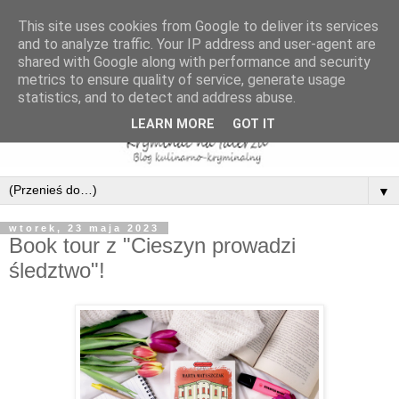
This site uses cookies from Google to deliver its services
and to analyze traffic. Your IP address and user-agent are
shared with Google along with performance and security
metrics to ensure quality of service, generate usage
statistics, and to detect and address abuse.
LEARN MORE
GOT IT
▼
wtorek, 23 maja 2023
Book tour z "Cieszyn prowadzi
śledztwo"!