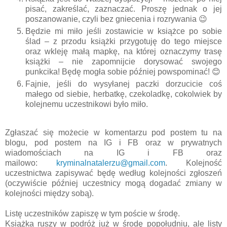
pisać, zakreślać, zaznaczać. Proszę jednak o jej
poszanowanie, czyli bez gniecenia i rozrywania
😉
Będzie mi miło jeśli zostawicie w książce po sobie
ślad – z przodu książki przygotuję do tego miejsce
oraz wkleję małą mapkę, na której oznaczymy trasę
książki – nie zapomnijcie dorysować swojego
punkcika! Będę mogła sobie później powspominać!
😊
Fajnie, jeśli do wysyłanej paczki dorzucicie coś
małego od siebie, herbatkę, czekoladkę, cokolwiek by
kolejnemu uczestnikowi było miło.
Zgłaszać się możecie w komentarzu pod postem tu na
blogu, pod postem na IG i FB oraz w prywatnych
wiadomościach na IG i FB oraz
mailowo:
kryminalnatalerzu@gmail.com
.
Kolejność
uczestnictwa zapisywać będę według kolejności zgłoszeń
(oczywiście później uczestnicy mogą dogadać zmiany w
kolejności między sobą).
Listę uczestników zapiszę w tym poście w środę.
Książka ruszy w podróż już w środę popołudniu, ale listy