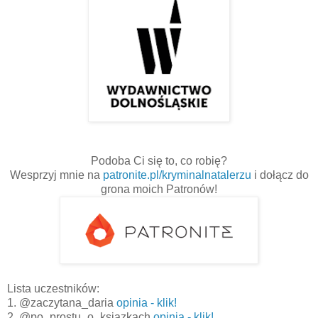
Podoba Ci się to, co robię?
Wesprzyj mnie na
patronite.pl/kryminalnatalerzu
i dołącz do
grona moich Patronów!
Lista uczestników:
1. @zaczytana_daria
opinia - klik!
2. @po_prostu_o_ksiazkach
opinia - klik!