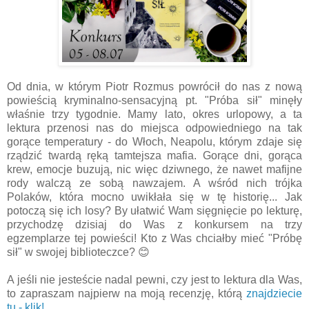
Od dnia, w którym Piotr Rozmus powrócił do nas z nową
powieścią kryminalno-sensacyjną pt. "Próba sił" minęły
właśnie trzy tygodnie. Mamy lato, okres urlopowy, a ta
lektura przenosi nas do miejsca odpowiedniego na tak
gorące temperatury - do Włoch, Neapolu, którym zdaje się
rządzić twardą ręką tamtejsza mafia. Gorące dni, gorąca
krew, emocje buzują, nic więc dziwnego, że nawet mafijne
rody walczą ze sobą nawzajem. A wśród nich trójka
Polaków, która mocno uwikłała się w tę historię... Jak
potoczą się ich losy? By ułatwić Wam sięgnięcie po lekturę,
przychodzę dzisiaj do Was z konkursem na trzy
egzemplarze tej powieści! Kto z Was chciałby mieć "Próbę
sił" w swojej biblioteczce? 😊
A jeśli nie jesteście nadal pewni, czy jest to lektura dla Was,
to zapraszam najpierw na moją recenzję, którą
znajdziecie
tu - klik!