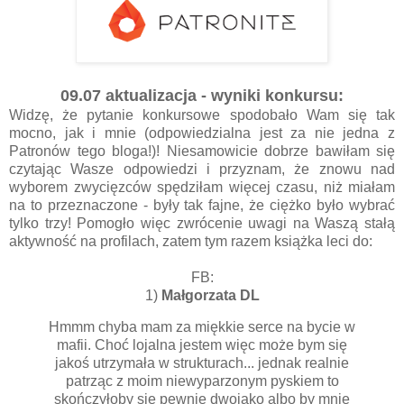
09.07 aktualizacja - wyniki konkursu:
Widzę, że pytanie konkursowe spodobało Wam się tak
mocno, jak i mnie (odpowiedzialna jest za nie jedna z
Patronów tego bloga!)! Niesamowicie dobrze bawiłam się
czytając Wasze odpowiedzi i przyznam, że znowu nad
wyborem zwycięzców spędziłam więcej czasu, niż miałam
na to przeznaczone - były tak fajne, że ciężko było wybrać
tylko trzy! Pomogło więc zwrócenie uwagi na Waszą stałą
aktywność na profilach, zatem tym razem książka leci do:
FB:
1)
Małgorzata DL
Hmmm chyba mam za miękkie serce na bycie w
mafii. Choć lojalna jestem więc może bym się
jakoś utrzymała w strukturach... jednak realnie
patrząc z moim niewyparzonym pyskiem to
skończyłoby się pewnie dwojako albo by mnie