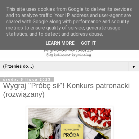
This site uses cookies from Google to deliver its services
and to analyze traffic. Your IP address and user-agent are
shared with Google along with performance and security
metrics to ensure quality of service, generate usage
statistics, and to detect and address abuse.
LEARN MORE
GOT IT
▼
środa, 5 lipca 2023
Wygraj "Próbę sił"! Konkurs patronacki
(rozwiązany)