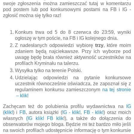
swoje zgłoszenia można zamieszczać tutaj w komentarzu
pod postem lub pod konkursowymi postami na FB i IG -
zgłosić można się tylko raz!
Konkurs trwa od 5 do 8 czerwca do 23:59, wyniki
ogłoszę w tym poście, na FB i IG kolejnego dnia.
Z nadesłanych odpowiedzi wybiorę
trzy
, które moim
zdaniem będą najciekawsze. Przy ich wyborze pod
uwagę będę brała również aktywność uczestników na
profilach Kryminału na talerzu.
Wysyłka tylko na terenie Polski.
Udzielając odpowiedzi na pytanie konkursowe
uczestnik równocześnie oświadcza, że zapoznał się z
regulaminem konkursu zamieszczonym
na tej stronie
– klik!
Zachęcam też do polubienia profilu wydawnictwa na
IG
(klik!
) i
FB
, autora książki (
IG - klik!
,
FB - klik!
) oraz moich
własnych
(IG klik!
FB klik
!), a także do dołączenia do
obserwatorów mojego bloga. Będzie mi też bardzo miło jeśli
na swoich profilach udostępnicie informację o tym konkursie