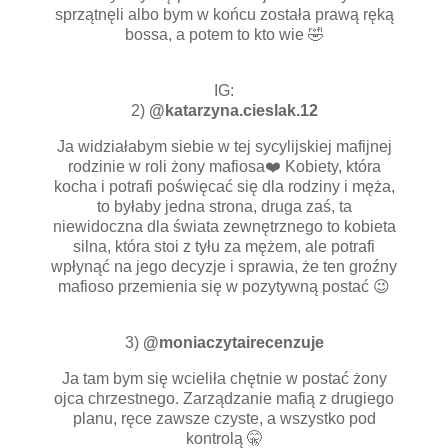
sprzątnęli albo bym w końcu została prawą ręką
bossa, a potem to kto wie 🤣
IG:
2)
@katarzyna.cieslak.12
Ja widziałabym siebie w tej sycylijskiej mafijnej
rodzinie w roli żony mafiosa❤️ Kobiety, która
kocha i potrafi poświęcać się dla rodziny i męża,
to byłaby jedna strona, druga zaś, ta
niewidoczna dla świata zewnętrznego to kobieta
silna, która stoi z tyłu za mężem, ale potrafi
wpłynąć na jego decyzje i sprawia, że ten groźny
mafioso przemienia się w pozytywną postać 😉
3)
@moniaczytairecenzuje
Ja tam bym się wcieliła chętnie w postać żony
ojca chrzestnego. Zarządzanie mafią z drugiego
planu, ręce zawsze czyste, a wszystko pod
kontrolą 🤫