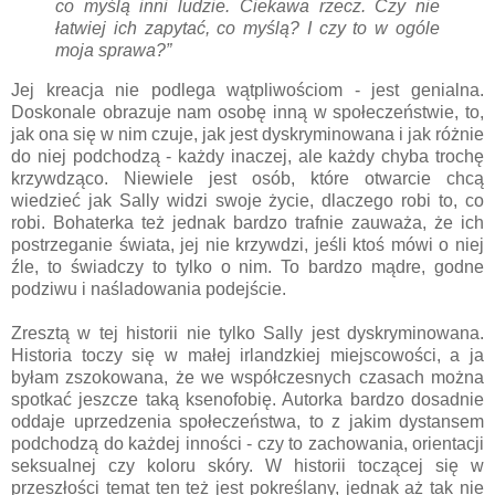
co myślą inni ludzie. Ciekawa rzecz. Czy nie
łatwiej ich zapytać, co myślą? I czy to w ogóle
moja sprawa?”
Jej kreacja nie podlega wątpliwościom - jest genialna.
Doskonale obrazuje nam osobę inną w społeczeństwie, to,
jak ona się w nim czuje, jak jest dyskryminowana i jak różnie
do niej podchodzą - każdy inaczej, ale każdy chyba trochę
krzywdząco. Niewiele jest osób, które otwarcie chcą
wiedzieć jak Sally widzi swoje życie, dlaczego robi to, co
robi. Bohaterka też jednak bardzo trafnie zauważa, że ich
postrzeganie świata, jej nie krzywdzi, jeśli ktoś mówi o niej
źle, to świadczy to tylko o nim. To bardzo mądre, godne
podziwu i naśladowania podejście.
Zresztą w tej historii nie tylko Sally jest dyskryminowana.
Historia toczy się w małej irlandzkiej miejscowości, a ja
byłam zszokowana, że we współczesnych czasach można
spotkać jeszcze taką ksenofobię. Autorka bardzo dosadnie
oddaje uprzedzenia społeczeństwa, to z jakim dystansem
podchodzą do każdej inności - czy to zachowania, orientacji
seksualnej czy koloru skóry. W historii toczącej się w
przeszłości temat ten też jest pokreślany, jednak aż tak nie