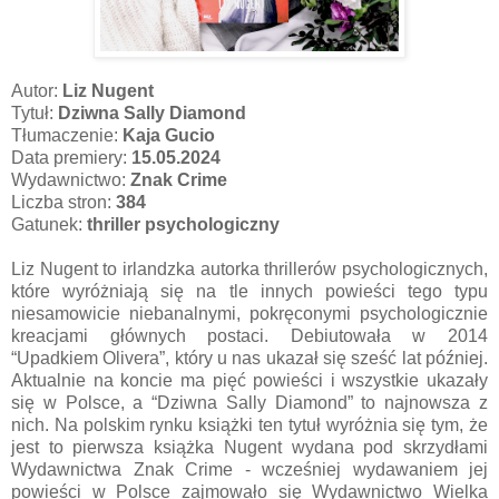
Autor:
Liz Nugent
Tytuł:
Dziwna Sally Diamond
Tłumaczenie:
Kaja Gucio
Data premiery:
15.05.2024
Wydawnictwo:
Znak Crime
Liczba stron:
384
Gatunek:
thriller psychologiczny
Liz Nugent to irlandzka autorka thrillerów psychologicznych,
które wyróżniają się na tle innych powieści tego typu
niesamowicie niebanalnymi, pokręconymi psychologicznie
kreacjami głównych postaci. Debiutowała w 2014
“Upadkiem Olivera”, który u nas ukazał się sześć lat później.
Aktualnie na koncie ma pięć powieści i wszystkie ukazały
się w Polsce, a “Dziwna Sally Diamond” to najnowsza z
nich. Na polskim rynku książki ten tytuł wyróżnia się tym, że
jest to pierwsza książka Nugent wydana pod skrzydłami
Wydawnictwa Znak Crime - wcześniej wydawaniem jej
powieści w Polsce zajmowało się Wydawnictwo Wielka