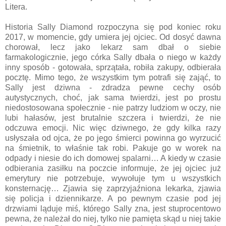
Litera.
Historia Sally Diamond rozpoczyna się pod koniec roku
2017, w momencie, gdy umiera jej ojciec. Od dosyć dawna
chorował, lecz jako lekarz sam dbał o siebie
farmakologicznie, jego córka Sally dbała o niego w każdy
inny sposób - gotowała, sprzątała, robiła zakupy, odbierała
pocztę. Mimo tego, że wszystkim tym potrafi się zająć, to
Sally jest dziwna - zdradza pewne cechy osób
autystycznych, choć, jak sama twierdzi, jest po prostu
niedostosowana społecznie - nie patrzy ludziom w oczy, nie
lubi hałasów, jest brutalnie szczera i twierdzi, że nie
odczuwa emocji. Nic więc dziwnego, że gdy kilka razy
usłyszała od ojca, że po jego śmierci powinna go wyrzucić
na śmietnik, to właśnie tak robi. Pakuje go w worek na
odpady i niesie do ich domowej spalarni… A kiedy w czasie
odbierania zasiłku na poczcie informuje, że jej ojciec już
emerytury nie potrzebuje, wywołuje tym u wszystkich
konsternację… Zjawia się zaprzyjaźniona lekarka, zjawia
się policja i dziennikarze. A po pewnym czasie pod jej
drzwiami ląduje miś, którego Sally zna, jest stuprocentowo
pewna, że należał do niej, tylko nie pamięta skąd u niej takie