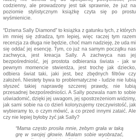
codzienny, ale prowadzony jest tak sprawnie, że już na
poziomie stylistycznym książkę czyta się po prostu
wyśmienicie.
“Dziwna Sally Diamond” to książka z gatunku tych, z których
im mniej się zdradza, tym lepiej, więc raczej tym razem
recenzja za długa nie będzie, choć mam nadzieję, że uda mi
się oddać jej esencję. Tym, co już na samym początku nas
zachwyca, jest kreacja Sally. A zachwyca nas jej
bezpośredniość, jej prostota odbierania świata - jak w
pewnym momencie stwierdza, jest trochę jak dziecko,
odbiera świat taki, jaki jest, bez zbędnych filtrów czy
założeń. Niestety bywa to problematyczne - ludzie nie lubią
słyszeć takiej naprawdę szczerej prawdy, nie lubią
przesadnej bezpośredniości. A Sally pozwala nam to sobie
uświadomić, dzięki jej uwagom, jej spostrzeżeniom widzimy,
jak sami sobie na co dzień koloryzujemy rzeczywistość, jak
wybieramy to, o czym mówić, a co przed innymi zataić. Ale
czy nie lepiej byłoby żyć jak Sally?
“Mama często prosiła mnie, żebym grała w taką
grę w swojej głowie. Miałam sobie wyobrażać,