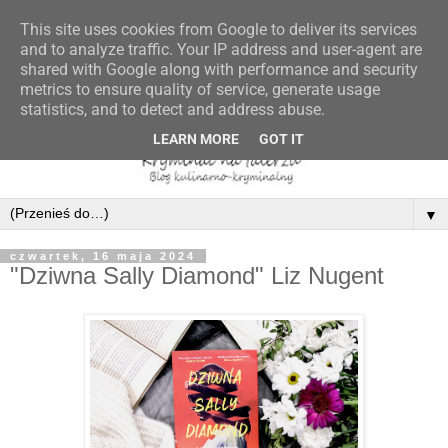
This site uses cookies from Google to deliver its services
and to analyze traffic. Your IP address and user-agent are
shared with Google along with performance and security
metrics to ensure quality of service, generate usage
statistics, and to detect and address abuse.
LEARN MORE
GOT IT
▼
czwartek, 16 maja 2024
"Dziwna Sally Diamond" Liz Nugent