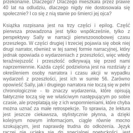
przekonanie. Dlaczego? Dlaczego mieszkała przez prawie
40 lat na odludziu, dlaczego nigdy nie dostosowała się
społecznie? I co się z nią stanie po śmierci jej ojca?
Książka rozpisana jest na trzy części i epilog. Część
pierwsza prowadzona jest tylko współcześnie, tylko z
perspektywy Sally w narracji pierwszoosobowej czasu
przeszłego. W części drugiej i trzeciej pojawia się obok niej
drugi narrator, również w tej samej formie narracyjnej, który
jednak opowiada o wydarzeniach z przeszłości, więc wtedy
teraźniejszość i przeszłość odkrywają się przed nami
naprzemiennie. Każda część podzielona jest na rozdziały z
określeniem osoby narratora i czasu akcji w wypadku
wydarzeń z przeszłości, jest ich w sumie 56. Zarówno
opowieść Sally, jak i drugiego narratora nie toczą się w pełni
chronologicznie - to znaczy wydarzenia, które opisują
faktycznie toczą się we właściwym następującym po sobie
czasie, ale przeplatają się z ich wspomnieniami, które chyba
można uznać za małe retrospekcje. To sprawia, że lektura
jest jeszcze ciekawsza, stylistycznie płynna, a dzięki
kolejnym nowym informacjom, ciągle równie mocno
szokującym, jest naprawdę trudna do odłożenia. Język
raczej nie ucieka się do specjalnej poetyckości, jest