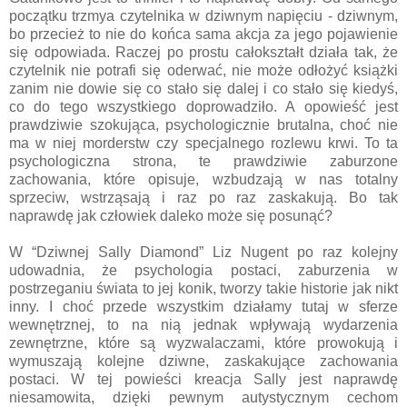
początku trzmya czytelnika w dziwnym napięciu - dziwnym,
bo przecież to nie do końca sama akcja za jego pojawienie
się odpowiada. Raczej po prostu całokształt działa tak, że
czytelnik nie potrafi się oderwać, nie może odłożyć książki
zanim nie dowie się co stało się dalej i co stało się kiedyś,
co do tego wszystkiego doprowadziło. A opowieść jest
prawdziwie szokująca, psychologicznie brutalna, choć nie
ma w niej morderstw czy specjalnego rozlewu krwi. To ta
psychologiczna strona, te prawdziwie zaburzone
zachowania, które opisuje, wzbudzają w nas totalny
sprzeciw, wstrząsają i raz po raz zaskakują. Bo tak
naprawdę jak człowiek daleko może się posunąć?
W “Dziwnej Sally Diamond” Liz Nugent po raz kolejny
udowadnia, że psychologia postaci, zaburzenia w
postrzeganiu świata to jej konik, tworzy takie historie jak nikt
inny. I choć przede wszystkim działamy tutaj w sferze
wewnętrznej, to na nią jednak wpływają wydarzenia
zewnętrzne, które są wyzwalaczami, które prowokują i
wymuszają kolejne dziwne, zaskakujące zachowania
postaci. W tej powieści kreacja Sally jest naprawdę
niesamowita, dzięki pewnym autystycznym cechom