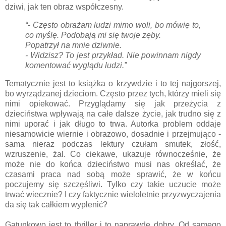
dziwi, jak ten obraz współczesny.
“- Często obrażam ludzi mimo woli, bo mówię to,
co myślę. Podobają mi się twoje zęby.
Popatrzył na mnie dziwnie.
- Widzisz? To jest przykład. Nie powinnam nigdy
komentować wyglądu ludzi.”
Tematycznie jest to książka o krzywdzie i to tej najgorszej,
bo wyrządzanej dzieciom. Często przez tych, którzy mieli się
nimi opiekować. Przyglądamy się jak przeżycia z
dzieciństwa wpływają na całe dalsze życie, jak trudno się z
nimi uporać i jak długo to trwa. Autorka problem oddaje
niesamowicie wiernie i obrazowo, dosadnie i przejmująco -
sama nieraz podczas lektury czułam smutek, złość,
wzruszenie, żal. Co ciekawe, ukazuje równocześnie, że
może nie do końca dzieciństwo musi nas określać, że
czasami praca nad sobą może sprawić, że w końcu
poczujemy się szczęśliwi. Tylko czy takie uczucie może
trwać wiecznie? I czy faktycznie wieloletnie przyzwyczajenia
da się tak całkiem wyplenić?
Gatunkowo jest to thriller i to naprawdę dobry. Od samego