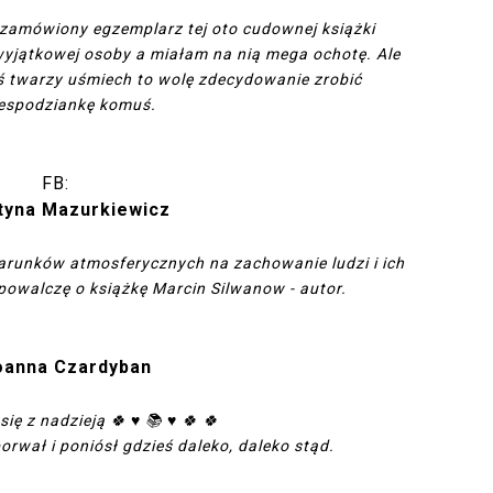
zamówiony egzemplarz tej oto cudownej książki
wyjątkowej osoby a miałam na nią mega ochotę. Ale
ś twarzy uśmiech to wolę zdecydowanie zrobić
espodziankę komuś.
FB:
tyna Mazurkiewicz
runków atmosferycznych na zachowanie ludzi i ich
 powalczę o książkę Marcin Silwanow - autor.
oanna Czardyban
ę z nadzieją 🍀 ♥️ 📚 ♥️ 🍀 🍀
orwał i poniósł gdzieś daleko, daleko stąd.