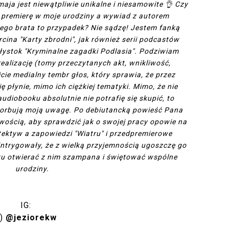
maja jest niewątpliwie unikalne i niesamowite 👌 Czy
ła premierę w moje urodziny a wywiad z autorem
ego brata to przypadek? Nie sądzę! Jestem fanką
ina "Karty zbrodni", jak również serii podcastów
ystok "Kryminalne zagadki Podlasia". Podziwiam
ealizację (tomy przeczytanych akt, wnikliwość,
cie medialny tembr głos, który sprawia, że przez
ę płynie, mimo ich ciężkiej tematyki. Mimo, że nie
udiobooku absolutnie nie potrafię się skupić, to
sorbują moją uwagę. Po debiutancką powieść Pana
wością, aby sprawdzić jak o swojej pracy opowie na
ektyw a zapowiedzi "Wiatru" i przedpremierowe
ntrygowały, że z wielką przyjemnością ugoszczę go
oku otwierać z nim szampana i świętować wspólne
urodziny.
IG:
2)
@jeziorekw