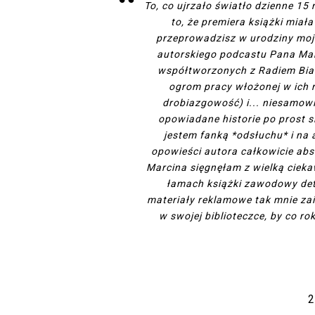
To, co ujrzało światło dzienne 15 
to, że premiera książki mia
przeprowadzisz w urodziny moj
autorskiego podcastu Pana Marc
współtworzonych z Radiem Biał
ogrom pracy włożonej w ich r
drobiazgowość) i... niesamowi
opowiadane historie po prost si
jestem fanką *odsłuchu* i na a
opowieści autora całkowicie ab
Marcina sięgnęłam z wielką cieka
łamach książki zawodowy det
materiały reklamowe tak mnie zai
w swojej biblioteczce, by co r