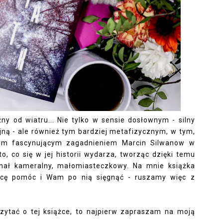
żny od wiatru... Nie tylko w sensie dosłownym - silny
jną - ale również tym bardziej metafizycznym, w tym,
 Tym fascynującym zagadnieniem Marcin Silwanow w
o, co się w jej historii wydarza, tworząc dzięki temu
inał kameralny, małomiasteczkowy. Na mnie książka
chcę pomóc i Wam po nią sięgnąć - ruszamy więc z
czytać o tej książce, to najpierw
zapraszam na moją