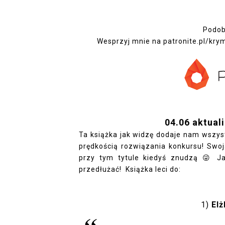
Podoba
Wesprzyj mnie na
patronite.pl/kry
04.06 aktuali
Ta książka jak widzę dodaje nam wszys
prędkością rozwiązania konkursu! Swo
przy tym tytule kiedyś znudzą 😜 Ja
przedłużać! Książka leci do:
1)
El