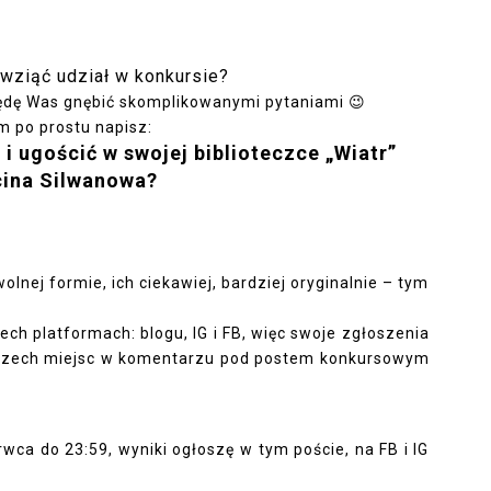
 wziąć udział w konkursie?
ędę Was gnębić skomplikowanymi pytaniami 😉
m po prostu napisz:
i ugościć w swojej biblioteczce „Wiatr”
ina Silwanowa?
nej formie, ich ciekawiej, bardziej oryginalnie – tym
ch platformach: blogu, IG i FB, więc swoje zgłoszenia
rzech miejsc w komentarzu pod postem konkursowym
wca do 23:59, wyniki ogłoszę w tym poście, na FB i IG