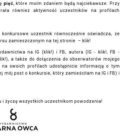
rę
pięć
, które moim zdaniem będą najciekawsze. Przy
ała również aktywność uczestników na profilach
e konkursowe uczestnik równocześnie oświadcza, że
kursu zamieszczonym
na tej stronie – klik!
wydawnictwa na
IG (klik!
) i
FB
, autora (
IG - klik!
,
FB -
lik
!), a także do dołączenia do obserwatorów mojego
i na swoich profilach udostępnicie informację o tym
 mój post o konkursie, który zamieściłam na IG i FB) i
 i życzę wszystkich uczestnikom powodzenia!