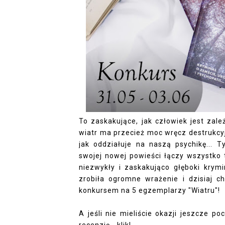
To zaskakujące, jak człowiek jest zale
wiatr ma przecież moc wręcz destrukcy
jak oddziałuje na naszą psychikę...
swojej nowej powieści łączy wszystko t
niezwykły i zaskakująco głęboki krym
zrobiła ogromne wrażenie i dzisiaj 
konkursem na 5 egzemplarzy "Wiatru"!
A jeśli nie mieliście okazji jeszcze po
recenzję - klik!