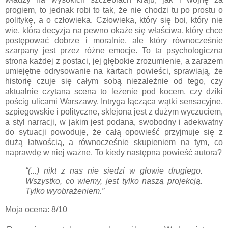
progiem, to jednak robi to tak, że nie chodzi tu po prostu o
politykę, a o człowieka. Człowieka, który się boi, który nie
wie, która decyzja na pewno okaże się właściwa, który chce
postępować dobrze i moralnie, ale który równocześnie
szarpany jest przez różne emocje. To ta psychologiczna
strona każdej z postaci, jej głębokie zrozumienie, a zarazem
umiejętne odrysowanie na kartach powieści, sprawiają, że
historię czuje się całym sobą niezależnie od tego, czy
aktualnie czytana scena to leżenie pod kocem, czy dziki
pościg ulicami Warszawy. Intryga łącząca wątki sensacyjne,
szpiegowskie i polityczne, sklejona jest z dużym wyczuciem,
a styl narracji, w jakim jest podana, swobodny i adekwatny
do sytuacji powoduje, że całą opowieść przyjmuje się z
dużą łatwością, a równocześnie skupieniem na tym, co
naprawdę w niej ważne. To kiedy następna powieść autora?
“(...) nikt z nas nie siedzi w głowie drugiego.
Wszystko, co wiemy, jest tylko naszą projekcją.
Tylko wyobrażeniem.”
Moja ocena: 8/10