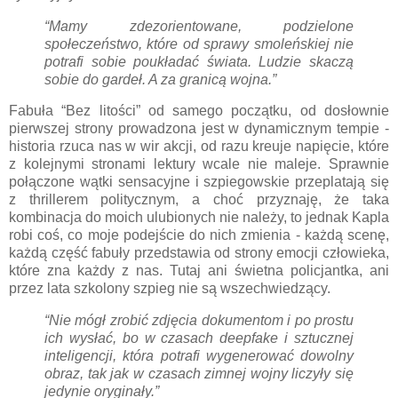
“Mamy zdezorientowane, podzielone
społeczeństwo, które od sprawy smoleńskiej nie
potrafi sobie poukładać świata. Ludzie skaczą
sobie do gardeł. A za granicą wojna.”
Fabuła “Bez litości” od samego początku, od dosłownie
pierwszej strony prowadzona jest w dynamicznym tempie -
historia rzuca nas w wir akcji, od razu kreuje napięcie, które
z kolejnymi stronami lektury wcale nie maleje. Sprawnie
połączone wątki sensacyjne i szpiegowskie przeplatają się
z thrillerem politycznym, a choć przyznaję, że taka
kombinacja do moich ulubionych nie należy, to jednak Kapla
robi coś, co moje podejście do nich zmienia - każdą scenę,
każdą część fabuły przedstawia od strony emocji człowieka,
które zna każdy z nas. Tutaj ani świetna policjantka, ani
przez lata szkolony szpieg nie są wszechwiedzący.
“Nie mógł zrobić zdjęcia dokumentom i po prostu
ich wysłać, bo w czasach deepfake i sztucznej
inteligencji, która potrafi wygenerować dowolny
obraz, tak jak w czasach zimnej wojny liczyły się
jedynie oryginały.”