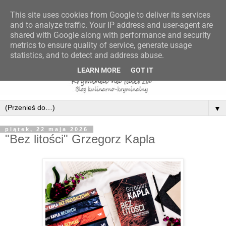
This site uses cookies from Google to deliver its services
and to analyze traffic. Your IP address and user-agent are
shared with Google along with performance and security
metrics to ensure quality of service, generate usage
statistics, and to detect and address abuse.
LEARN MORE
GOT IT
▼
piątek, 22 maja 2026
"Bez litości" Grzegorz Kapla