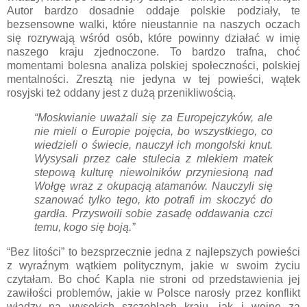
Autor bardzo dosadnie oddaje polskie podziały, te
bezsensowne walki, które nieustannie na naszych oczach
się rozrywają wśród osób, które powinny działać w imię
naszego kraju zjednoczone. To bardzo trafna, choć
momentami bolesna analiza polskiej społeczności, polskiej
mentalności. Zresztą nie jedyna w tej powieści, wątek
rosyjski też oddany jest z dużą przenikliwością.
“Moskwianie uważali się za Europejczyków, ale
nie mieli o Europie pojęcia, bo wszystkiego, co
wiedzieli o świecie, nauczył ich mongolski knut.
Wysysali przez całe stulecia z mlekiem matek
stepową kulturę niewolników przyniesioną nad
Wołgę wraz z okupacją atamanów. Nauczyli się
szanować tylko tego, kto potrafi im skoczyć do
gardła. Przyswoili sobie zasadę oddawania czci
temu, kogo się boją.”
“Bez litości” to bezsprzecznie jedna z najlepszych powieści
z wyraźnym wątkiem politycznym, jakie w swoim życiu
czytałam. Bo choć Kapla nie stroni od przedstawienia jej
zawiłości problemów, jakie w Polsce narosły przez konflikt
władzy na wysokich szczeblach kraju, jak i wojnę za