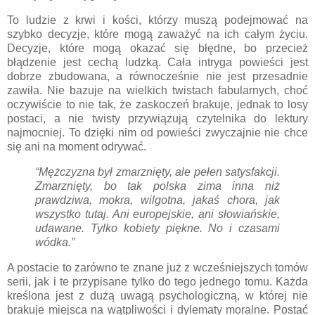
To ludzie z krwi i kości, którzy muszą podejmować na
szybko decyzje, które mogą zaważyć na ich całym życiu.
Decyzje, które mogą okazać się błędne, bo przecież
błądzenie jest cechą ludzką. Cała intryga powieści jest
dobrze zbudowana, a równocześnie nie jest przesadnie
zawiła. Nie bazuje na wielkich twistach fabularnych, choć
oczywiście to nie tak, że zaskoczeń brakuje, jednak to losy
postaci, a nie twisty przywiązują czytelnika do lektury
najmocniej. To dzięki nim od powieści zwyczajnie nie chce
się ani na moment odrywać.
“Mężczyzna był zmarznięty, ale pełen satysfakcji.
Zmarznięty, bo tak polska zima inna niż
prawdziwa, mokra, wilgotna, jakaś chora, jak
wszystko tutaj. Ani europejskie, ani słowiańskie,
udawane. Tylko kobiety piękne. No i czasami
wódka.”
A postacie to zarówno te znane już z wcześniejszych tomów
serii, jak i te przypisane tylko do tego jednego tomu. Każda
kreślona jest z dużą uwagą psychologiczną, w której nie
brakuje miejsca na wątpliwości i dylematy moralne. Postać