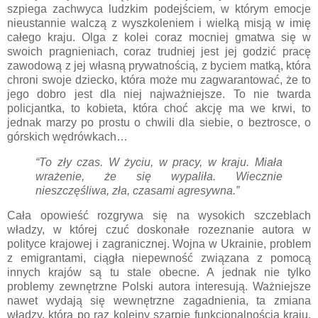
szpiega zachwyca ludzkim podejściem, w którym emocje
nieustannie walczą z wyszkoleniem i wielką misją w imię
całego kraju. Olga z kolei coraz mocniej gmatwa się w
swoich pragnieniach, coraz trudniej jest jej godzić pracę
zawodową z jej własną prywatnością, z byciem matką, która
chroni swoje dziecko, która może mu zagwarantować, że to
jego dobro jest dla niej najważniejsze. To nie twarda
policjantka, to kobieta, która choć akcję ma we krwi, to
jednak marzy po prostu o chwili dla siebie, o beztrosce, o
górskich wędrówkach…
“To zły czas. W życiu, w pracy, w kraju. Miała
wrażenie, że się wypaliła. Wiecznie
nieszczęśliwa, zła, czasami agresywna.”
Cała opowieść rozgrywa się na wysokich szczeblach
władzy, w której czuć doskonałe rozeznanie autora w
polityce krajowej i zagranicznej. Wojna w Ukrainie, problem
z emigrantami, ciągła niepewność związana z pomocą
innych krajów są tu stale obecne. A jednak nie tylko
problemy zewnętrzne Polski autora interesują. Ważniejsze
nawet wydają się wewnętrzne zagadnienia, ta zmiana
władzy, która po raz kolejny szarpie funkcjonalnością kraju.