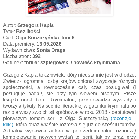
Autor:
Grzegorz Kapla
Tytuł:
Bez litości
Cykl:
Olga Suszczyńska, tom 6
Data premiery:
13.05.2026
Wydawnictwo:
Sonia Draga
Liczba stron:
392
Gatunek:
thriller szpiegowski / powieść kryminalna
Grzegorz Kapla to człowiek, który nieustannie jest w drodze.
Zwiedził ogromną liczbę krajów, chłonął zwyczaje różnych
społeczności, a równocześnie cały czas posługiwał (i
posługuje nadal!) się przy tym słowem pisanym. Pisze
książki non-fiction i kryminalne, przeprowadza wywiady i
tworzy artykuły. Na scenie literackiej w gatunku kryminału po
raz pierwszy swoich sił spróbował w roku 2018 - debiutował
pierwszym tomem serii z Olgą Suszczyńską
(recenzje -
klik!)
, która teraz właśnie rozrosła się już do sześciu tomów.
Aktualny wydawca autora w poprzednim roku rozpoczął
kompletowanie nowych wydań tej serii, tak by teraz, przy