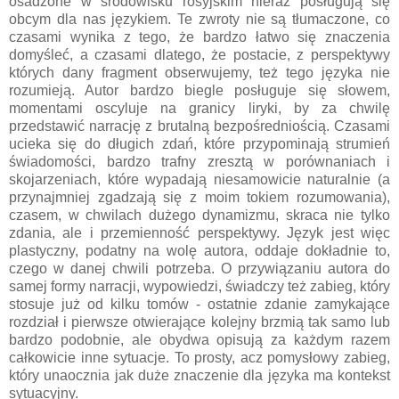
osadzone w środowisku rosyjskim nieraz posługują się
obcym dla nas językiem. Te zwroty nie są tłumaczone, co
czasami wynika z tego, że bardzo łatwo się znaczenia
domyśleć, a czasami dlatego, że postacie, z perspektywy
których dany fragment obserwujemy, też tego języka nie
rozumieją. Autor bardzo biegle posługuje się słowem,
momentami oscyluje na granicy liryki, by za chwilę
przedstawić narrację z brutalną bezpośredniością. Czasami
ucieka się do długich zdań, które przypominają strumień
świadomości, bardzo trafny zresztą w porównaniach i
skojarzeniach, które wypadają niesamowicie naturalnie (a
przynajmniej zgadzają się z moim tokiem rozumowania),
czasem, w chwilach dużego dynamizmu, skraca nie tylko
zdania, ale i przemienność perspektywy. Język jest więc
plastyczny, podatny na wolę autora, oddaje dokładnie to,
czego w danej chwili potrzeba. O przywiązaniu autora do
samej formy narracji, wypowiedzi, świadczy też zabieg, który
stosuje już od kilku tomów - ostatnie zdanie zamykające
rozdział i pierwsze otwierające kolejny brzmią tak samo lub
bardzo podobnie, ale obydwa opisują za każdym razem
całkowicie inne sytuacje. To prosty, acz pomysłowy zabieg,
który unaocznia jak duże znaczenie dla języka ma kontekst
sytuacyjny.