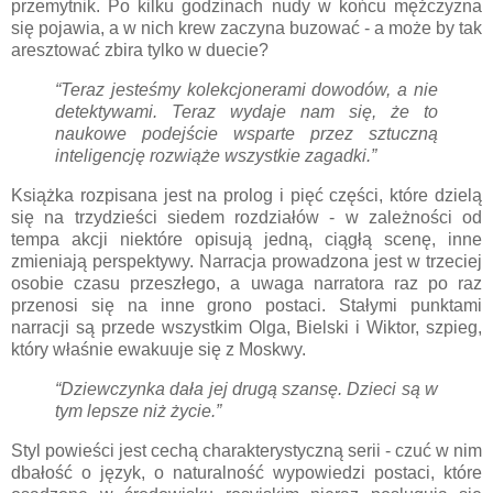
przemytnik. Po kilku godzinach nudy w końcu mężczyzna
się pojawia, a w nich krew zaczyna buzować - a może by tak
aresztować zbira tylko w duecie?
“Teraz jesteśmy kolekcjonerami dowodów, a nie
detektywami. Teraz wydaje nam się, że to
naukowe podejście wsparte przez sztuczną
inteligencję rozwiąże wszystkie zagadki.”
Książka rozpisana jest na prolog i pięć części, które dzielą
się na trzydzieści siedem rozdziałów - w zależności od
tempa akcji niektóre opisują jedną, ciągłą scenę, inne
zmieniają perspektywy. Narracja prowadzona jest w trzeciej
osobie czasu przeszłego, a uwaga narratora raz po raz
przenosi się na inne grono postaci. Stałymi punktami
narracji są przede wszystkim Olga, Bielski i Wiktor, szpieg,
który właśnie ewakuuje się z Moskwy.
“Dziewczynka dała jej drugą szansę. Dzieci są w
tym lepsze niż życie.”
Styl powieści jest cechą charakterystyczną serii - czuć w nim
dbałość o język, o naturalność wypowiedzi postaci, które