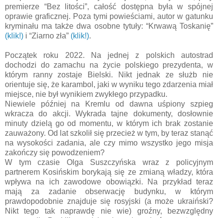
premierze “Bez litości”, całość dostępna była w spójnej
oprawie graficznej. Poza tymi powieściami, autor w gatunku
kryminału ma także dwa osobne tytuły: “Krwawą Toskanię”
(klik!)
i “Ziarno zła”
(klik!)
.
Początek roku 2022. Na jednej z polskich autostrad
dochodzi do zamachu na życie polskiego prezydenta, w
którym ranny zostaje Bielski. Nikt jednak ze służb nie
orientuje się, że karambol, jaki w wyniku tego zdarzenia miał
miejsce, nie był wynikiem zwykłego przypadku.
Niewiele później na Kremlu od dawna uśpiony szpieg
wkracza do akcji. Wykrada tajne dokumenty, dosłownie
minuty dzielą go od momentu, w którym ich brak zostanie
zauważony. Od lat szkolił się przecież w tym, by teraz stanąć
na wysokości zadania, ale czy mimo wszystko jego misja
zakończy się powodzeniem?
W tym czasie Olga Suszczyńska wraz z policyjnym
partnerem Kosińskim borykają się ze zmianą władzy, która
wpływa na ich zawodowe obowiązki. Na przykład teraz
mają za zadanie obserwację budynku, w którym
prawdopodobnie znajduje się rosyjski (a może ukraiński?
Nikt tego tak naprawdę nie wie) groźny, bezwzględny