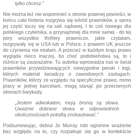
tylko chcesz.”
Nie można też nie wspomnieć o stronie prawnej powieści, w
końcu cała historia rozgrywa się wśród prawników, a spora
jej część toczy się na sali sądowej. I to coś nowego dla
polskiego czytelnika, a przynajmniej dla mnie samej - do tej
pory wszystkie thrillery prawnicze, jakie czytałam,
rozgrywały się w USA lub w Polsce, z prawem UK jeszcze
do czynienia nie miałam. A przecież w każdym kraju prawo
wygląda nieco inaczej, bo choć podobieństwa są, to i
różnice są zauważalne. Tu autorka wprowadza nas w świat
prawników przywdziewających niewygodne peruki i togi,
których materiał świadczy o zawodowych zasługach.
Prawników, którzy ze względu na specyficzne prawo, mimo
pracy w jednej kancelarii, mogą stanąć po przeciwnych
stronach barykady.
„Jestem adwokatem, moją bronią są słowa.
Uważnie dobrane słowa w odpowiednich
okolicznościach potrafią znokautować.”
Podsumowując, debiut Jo Murray robi ogromne wrażenie
bez względu na to, czy rozpatruje się go w kontekście