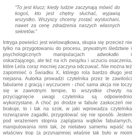
“To jest klucz; kiedy ludzie zaczynają mówić do
kogoś, kto jest chętny słuchać, wyjawią
wszystko. Wszyscy chcemy zostać wysłuchani,
nawet za cenę zdradzenia naszych własnych
sekretów.”
Intryga powieści jest wielowątkowa, skupia się przecież nie
tylko na przygotowaniu do procesu, prywatnym śledztwie i
psychologicznych manipulacjach adwokatki i
oskarżającego, ale też na ich związku i uczuciu osaczenia,
które Leila coraz mocniej zaczyna odczuwać. Nie można też
zapomnieć o Świadku X, którego rola bardzo długo jest
niejasna. Autorka prowadzi czytelnika przez te zawiłości
fabularne z gracją i wyczuciem - choć sama akcja nie toczy
się w zawrotnym tempie, to wszystkie chwyty na
przyciągnięcie uwagi czytelnika są odpowiednio
wykorzystane. A choć po drodze w fabule zaskoczeń nie
brakuje, to i tak na szok, w jaki wprowadza czytelnika
rozwiązanie zagadki, przygotować się nie sposób. Jestem
pod wrażeniem stopnia zaplątania wątków fabularnych,
manipulowania nimi tak, że niełatwo samemu wpaść na
właściwy trop (a przynajmniej właśnie tak było w moim