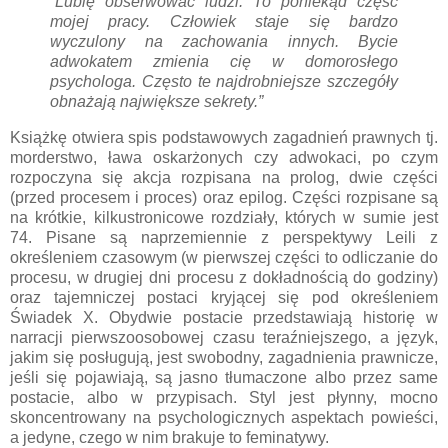
“Lubię obserwować ludzi. To poniekąd część
mojej pracy. Człowiek staje się bardzo
wyczulony na zachowania innych. Bycie
adwokatem zmienia cię w domorosłego
psychologa. Często te najdrobniejsze szczegóły
obnażają największe sekrety.”
Książkę otwiera spis podstawowych zagadnień prawnych tj.
morderstwo, ława oskarżonych czy adwokaci, po czym
rozpoczyna się akcja rozpisana na prolog, dwie części
(przed procesem i proces) oraz epilog. Części rozpisane są
na krótkie, kilkustronicowe rozdziały, których w sumie jest
74. Pisane są naprzemiennie z perspektywy Leili z
określeniem czasowym (w pierwszej części to odliczanie do
procesu, w drugiej dni procesu z dokładnością do godziny)
oraz tajemniczej postaci kryjącej się pod określeniem
Świadek X. Obydwie postacie przedstawiają historię w
narracji pierwszoosobowej czasu teraźniejszego, a język,
jakim się posługują, jest swobodny, zagadnienia prawnicze,
jeśli się pojawiają, są jasno tłumaczone albo przez same
postacie, albo w przypisach. Styl jest płynny, mocno
skoncentrowany na psychologicznych aspektach powieści,
a jedyne, czego w nim brakuje to feminatywy.