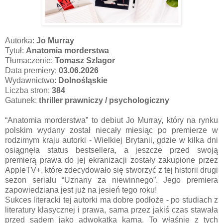
Autorka:
Jo Murray
Tytuł:
Anatomia morderstwa
Tłumaczenie:
Tomasz Szlagor
Data premiery:
03.06.2026
Wydawnictwo:
Dolnośląskie
Liczba stron:
384
Gatunek:
thriller prawniczy / psychologiczny
“Anatomia morderstwa” to debiut Jo Murray, który na rynku
polskim wydany został niecały miesiąc po premierze w
rodzimym kraju autorki - Wielkiej Brytanii, gdzie w kilka dni
osiągnęła status bestsellera, a jeszcze przed swoją
premierą prawa do jej ekranizacji zostały zakupione przez
AppleTV+, które zdecydowało się stworzyć z tej historii drugi
sezon serialu “Uznany za niewinnego”. Jego premiera
zapowiedziana jest już na jesień tego roku!
Sukces literacki tej autorki ma dobre podłoże - po studiach z
literatury klasycznej i prawa, sama przez jakiś czas stawała
przed sądem jako adwokatka karna. To właśnie z tych