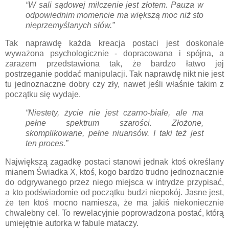
“W sali sądowej milczenie jest złotem. Pauza w
odpowiednim momencie ma większą moc niż sto
nieprzemyślanych słów.”
Tak naprawdę każda kreacja postaci jest doskonale
wyważona psychologicznie - dopracowana i spójna, a
zarazem przedstawiona tak, że bardzo łatwo jej
postrzeganie poddać manipulacji. Tak naprawdę nikt nie jest
tu jednoznaczne dobry czy zły, nawet jeśli właśnie takim z
początku się wydaje.
“Niestety, życie nie jest czarno-białe, ale ma
pełne spektrum szarości. Złożone,
skomplikowane, pełne niuansów. I taki też jest
ten proces.”
Największą zagadkę postaci stanowi jednak ktoś określany
mianem Świadka X, ktoś, kogo bardzo trudno jednoznacznie
do odgrywanego przez niego miejsca w intrydze przypisać,
a kto podświadomie od początku budzi niepokój. Jasne jest,
że ten ktoś mocno namiesza, że ma jakiś niekoniecznie
chwalebny cel. To rewelacyjnie poprowadzona postać, którą
umiejętnie autorka w fabule mataczy.