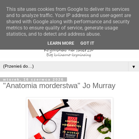
This site uses cookies from Google to deliver its services
and to analyze traffic. Your IP address and user-agent are
shared with Google along with performance and security
metrics to ensure quality of service, generate usage
statistics, and to detect and address abuse.
LEARN MORE
GOT IT
▼
wtorek, 16 czerwca 2026
"Anatomia morderstwa" Jo Murray