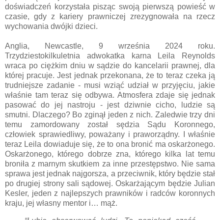
doświadczeń korzystała pisząc swoją pierwszą powieść w
czasie, gdy z kariery prawniczej zrezygnowała na rzecz
wychowania dwójki dzieci.
Anglia, Newcastle, 9 września 2024 roku.
Trzydziestokilkuletnia adwokatka karna Leila Reynolds
wraca po ciężkim dniu w sądzie do kancelarii prawnej, dla
której pracuje. Jest jednak przekonana, że to teraz czeka ją
trudniejsze zadanie - musi wziąć udział w przyjęciu, jakie
właśnie tam teraz się odbywa. Atmosfera zdaje się jednak
pasować do jej nastroju - jest dziwnie cicho, ludzie są
smutni. Dlaczego? Bo zginął jeden z nich. Zaledwie trzy dni
temu zamordowany został sędzia Sądu Koronnego,
człowiek sprawiedliwy, poważany i praworządny. I właśnie
teraz Leila dowiaduje się, że to ona bronić ma oskarżonego.
Oskarżonego, którego dobrze zna, którego kilka lat temu
broniła z marnym skutkiem za inne przestępstwo. Nie sama
sprawa jest jednak najgorsza, a przeciwnik, który będzie stał
po drugiej strony sali sądowej. Oskarżającym będzie Julian
Kesler, jeden z najlepszych prawników i radców koronnych
kraju, jej własny mentor i… mąż.