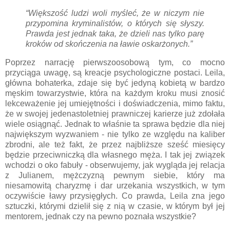
“Większość ludzi woli myśleć, że w niczym nie
przypomina kryminalistów, o których się słyszy.
Prawda jest jednak taka, że dzieli nas tylko parę
kroków od skończenia na ławie oskarżonych.”
Poprzez narrację pierwszoosobową tym, co mocno
przyciąga uwagę, są kreacje psychologiczne postaci. Leila,
główna bohaterka, zdaje się być jedyną kobietą w bardzo
męskim towarzystwie, która na każdym kroku musi znosić
lekceważenie jej umiejętności i doświadczenia, mimo faktu,
że w swojej jedenastoletniej prawniczej karierze już zdołała
wiele osiągnąć. Jednak to właśnie ta sprawa będzie dla niej
największym wyzwaniem - nie tylko ze względu na kaliber
zbrodni, ale też fakt, że przez najbliższe sześć miesięcy
będzie przeciwniczką dla własnego męża. I tak jej związek
wchodzi o oko fabuły - obserwujemy, jak wygląda jej relacja
z Julianem, mężczyzną pewnym siebie, który ma
niesamowitą charyzmę i dar urzekania wszystkich, w tym
oczywiście ławy przysięgłych. Co prawda, Leila zna jego
sztuczki, którymi dzielił się z nią w czasie, w którym był jej
mentorem, jednak czy na pewno poznała wszystkie?