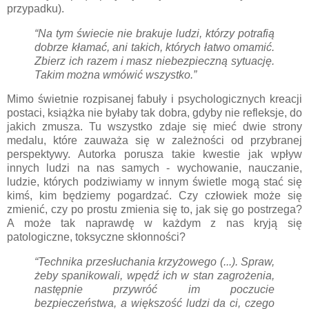
przypadku).
“Na tym świecie nie brakuje ludzi, którzy potrafią
dobrze kłamać, ani takich, których łatwo omamić.
Zbierz ich razem i masz niebezpieczną sytuację.
Takim można wmówić wszystko.”
Mimo świetnie rozpisanej fabuły i psychologicznych kreacji
postaci, książka nie byłaby tak dobra, gdyby nie refleksje, do
jakich zmusza. Tu wszystko zdaje się mieć dwie strony
medalu, które zauważa się w zależności od przybranej
perspektywy. Autorka porusza takie kwestie jak wpływ
innych ludzi na nas samych - wychowanie, nauczanie,
ludzie, których podziwiamy w innym świetle mogą stać się
kimś, kim będziemy pogardzać. Czy człowiek może się
zmienić, czy po prostu zmienia się to, jak się go postrzega?
A może tak naprawdę w każdym z nas kryją się
patologiczne, toksyczne skłonności?
“Technika przesłuchania krzyżowego (...). Spraw,
żeby spanikowali, wpędź ich w stan zagrożenia,
następnie przywróć im poczucie
bezpieczeństwa, a większość ludzi da ci, czego