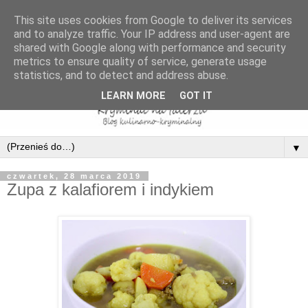
This site uses cookies from Google to deliver its services
and to analyze traffic. Your IP address and user-agent are
shared with Google along with performance and security
metrics to ensure quality of service, generate usage
statistics, and to detect and address abuse.
LEARN MORE
GOT IT
▼
czwartek, 28 marca 2019
Zupa z kalafiorem i indykiem