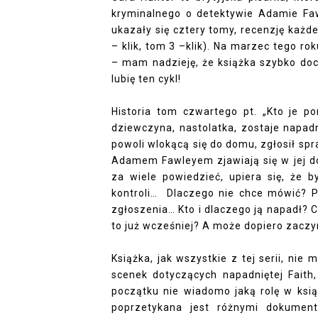
kryminalnego o detektywie Adamie Faw
ukazały się cztery tomy, recenzję każde
– klik
,
tom 3 –klik
). Na marzec tego rok
– mam nadzieję, że książka szybko doc
lubię ten cykl!
Historia tom czwartego pt. „Kto je p
dziewczyna, nastolatka, zostaje napadn
powoli wlokącą się do domu, zgłosił sp
Adamem Fawleyem zjawiają się w jej do
za wiele powiedzieć, upiera się, że b
kontroli… Dlaczego nie chce mówić? P
zgłoszenia… Kto i dlaczego ją napadł? 
to już wcześniej? A może dopiero zacz
Książka, jak wszystkie z tej serii, nie 
scenek dotyczących napadniętej Faith,
początku nie wiadomo jaką rolę w ksią
poprzetykana jest różnymi dokumen