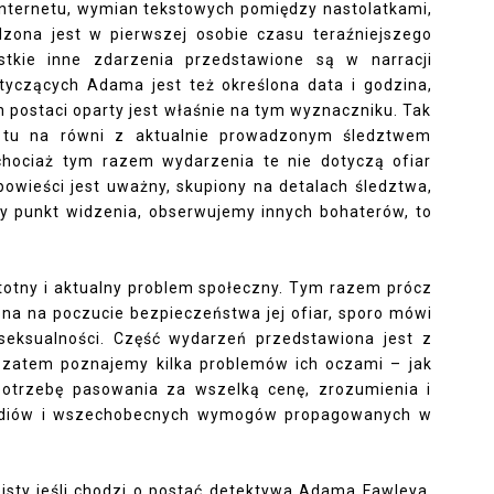
internetu, wymian tekstowych pomiędzy nastolatkami,
zona jest w pierwszej osobie czasu teraźniejszego
tkie inne zdarzenia przedstawione są w narracji
tyczących Adama jest też określona data i godzina,
 postaci oparty jest właśnie na tym wyznaczniku. Tak
 i tu na równi z aktualnie prowadzonym śledztwem
hociaż tym razem wydarzenia te nie dotyczą ofiar
wieści jest uważny, skupiony na detalach śledztwa,
my punkt widzenia, obserwujemy innych bohaterów, to
stotny i aktualny problem społeczny. Tym razem prócz
ona na poczucie bezpieczeństwa jej ofiar, sporo mówi
sseksualności. Część wydarzeń przedstawiona jest z
i zatem poznajemy kilka problemów ich oczami – jak
potrzebę pasowania za wszelką cenę, zrozumienia i
 mediów i wszechobecnych wymogów propagowanych w
bisty jeśli chodzi o postać detektywa Adama Fawleya.