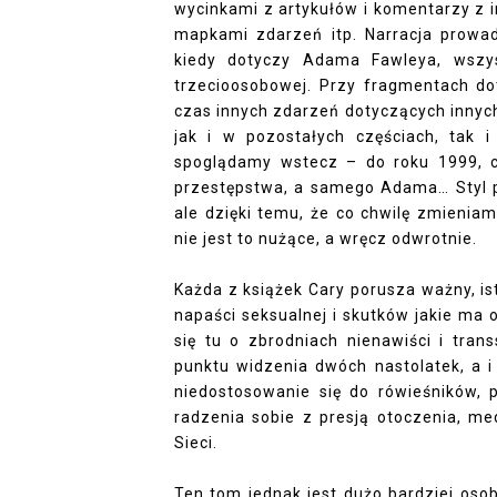
wycinkami z artykułów i komentarzy z 
mapkami zdarzeń itp. Narracja prowad
kiedy dotyczy Adama Fawleya, wszys
trzecioosobowej. Przy fragmentach do
czas innych zdarzeń dotyczących innych
jak i w pozostałych częściach, tak
spoglądamy wstecz – do roku 1999, c
przestępstwa, a samego Adama… Styl po
ale dzięki temu, że co chwilę zmienia
nie jest to nużące, a wręcz odwrotnie.
Każda z książek Cary porusza ważny, i
napaści seksualnej i skutków jakie ma 
się tu o zbrodniach nienawiści i tran
punktu widzenia dwóch nastolatek, a 
niedostosowanie się do rówieśników, 
radzenia sobie z presją otoczenia,
Sieci.
Ten tom jednak jest dużo bardziej oso