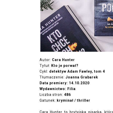
Autor:
Cara Hunter
Tytuł:
Kto je porwał?
Cykl:
detektyw Adam Fawley, tom 4
Tłumaczenie:
Joanna Grabarek
Data premiery:
14.10.2020
Wydawnictwo:
Filia
Liczba stron:
486
Gatunek:
kryminał / thriller
Cara Hunter to brytyjska pisarka, kt