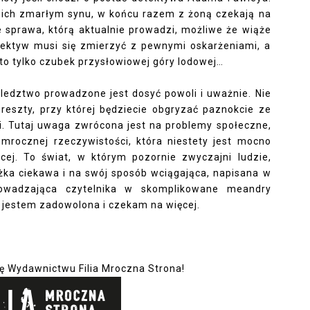
po ich zmarłym synu, w końcu razem z żoną czekają na
e sprawa, którą aktualnie prowadzi, możliwe że wiąże
detektyw musi się zmierzyć z pewnymi oskarżeniami, a
 to tylko czubek przysłowiowej góry lodowej…
 śledztwo prowadzone jest dosyć powoli i uważnie. Nie
 reszty, przy której będziecie obgryzać paznokcie ze
i. Tutaj uwaga zwrócona jest na problemy społeczne,
mrocznej rzeczywistości, która niestety jest mocno
cej. To świat, w którym pozornie zwyczajni ludzie,
ążka ciekawa i na swój sposób wciągająca, napisana w
rowadzająca czytelnika w skomplikowane meandry
e jestem zadowolona i czekam na więcej.
ę Wydawnictwu Filia Mroczna Strona!