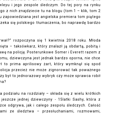
leyu i jego zespole śledczym. Do tej pory na rynku
go z nich znajdziecie tu na blogu (
tom 1 – klik
,
tom 2
u zapowiedziana jest angielska premiera tom piątego
zeka się polskiego tłumaczenia, bo naprawdę bardzo
orwał?” rozpoczyna się 1 kwietnia 2018 roku. Młoda
ięta – taksówkarz, który znalazł ją obdartą, pobitą i
rawę na policję. Posterunkowe Somer i Everett razem z
mu, dziewczyna jest jednak bardzo oporna, nie chce
ył to prima aprilisowy żart, który wymknął się spod
olicja przecież nie może zignorować tak poważnego
Czy był to jednorazowy wybryk czy może sprawca robił
yna?
ma podziału na rozdziały – składa się z wielu krótkich
 jeszcze jednej dziewczyny - 15latki Sashy, która z
żce odgrywa, jak i całego zespołu śledczych. Całość
tami ze śledztwa – przesłuchaniami, rozmowami,