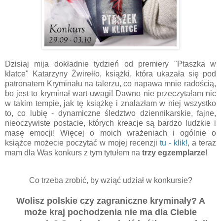
Dzisiaj mija dokładnie tydzień od premiery "Ptaszka w
klatce" Katarzyny Żwirełło, książki, która ukazała się pod
patronatem Kryminału na talerzu, co napawa mnie radością,
bo jest to kryminał wart uwagi! Dawno nie przeczytałam nic
w takim tempie, jak tę książkę i znalazłam w niej wszystko
to, co lubię - dynamiczne śledztwo dziennikarskie, fajne,
nieoczywiste postacie, których kreacje są bardzo ludzkie i
masę emocji! Więcej o moich wrażeniach i ogólnie o
książce możecie poczytać w mojej recenzji
tu - klik!
, a teraz
mam dla Was konkurs z tym tytułem na
trzy egzemplarze
!
Co trzeba zrobić, by wziąć udział w konkursie?
Wolisz polskie czy zagraniczne kryminały? A
może kraj pochodzenia nie ma dla Ciebie