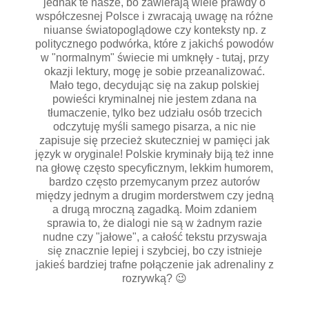
jednak te nasze, bo zawierają wiele prawdy o
współczesnej Polsce i zwracają uwagę na różne
niuanse światopoglądowe czy konteksty np. z
politycznego podwórka, które z jakichś powodów
w "normalnym" świecie mi umknęły - tutaj, przy
okazji lektury, mogę je sobie przeanalizować.
Mało tego, decydując się na zakup polskiej
powieści kryminalnej nie jestem zdana na
tłumaczenie, tylko bez udziału osób trzecich
odczytuję myśli samego pisarza, a nic nie
zapisuje się przecież skuteczniej w pamięci jak
język w oryginale! Polskie kryminały biją też inne
na głowę często specyficznym, lekkim humorem,
bardzo często przemycanym przez autorów
między jednym a drugim morderstwem czy jedną
a drugą mroczną zagadką. Moim zdaniem
sprawia to, że dialogi nie są w żadnym razie
nudne czy "jałowe", a całość tekstu przyswaja
się znacznie lepiej i szybciej, bo czy istnieje
jakieś bardziej trafne połączenie jak adrenaliny z
rozrywką? 😉