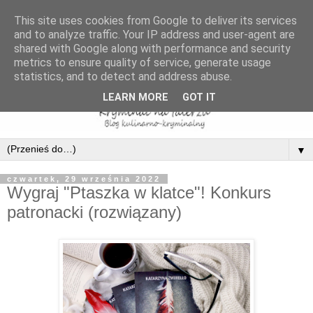
This site uses cookies from Google to deliver its services
and to analyze traffic. Your IP address and user-agent are
shared with Google along with performance and security
metrics to ensure quality of service, generate usage
statistics, and to detect and address abuse.
LEARN MORE
GOT IT
▼
czwartek, 29 września 2022
Wygraj "Ptaszka w klatce"! Konkurs
patronacki (rozwiązany)