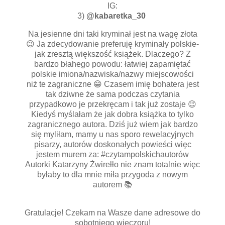
IG:
3)
@kabaretka_30
Na jesienne dni taki kryminał jest na wagę złota
😉 Ja zdecydowanie preferuję kryminały polskie-
jak zresztą większość książek. Dlaczego? Z
bardzo błahego powodu: łatwiej zapamiętać
polskie imiona/nazwiska/nazwy miejscowości
niż te zagraniczne 😁 Czasem imię bohatera jest
tak dziwne że sama podczas czytania
przypadkowo je przekręcam i tak już zostaje 😉
Kiedyś myślałam że jak dobra książka to tylko
zagranicznego autora. Dziś już wiem jak bardzo
się myliłam, mamy u nas sporo rewelacyjnych
pisarzy, autorów doskonałych powieści więc
jestem murem za: #czytampolskichautorów
Autorki Katarzyny Żwirełło nie znam totalnie więc
byłaby to dla mnie miła przygoda z nowym
autorem 📚
Gratulacje! Czekam na Wasze dane adresowe do
sobotniego wieczoru!