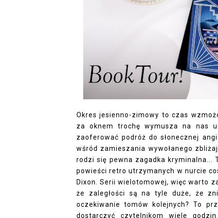
Okres jesienno-zimowy to czas wzmożon
za oknem trochę wymusza na nas uci
zaoferować podróż do słonecznej angie
wśród zamieszania wywołanego zbliżają
rodzi się pewna zagadka kryminalna... T
powieści retro utrzymanych w nurcie c
Dixon. Serii wielotomowej, więc warto za
że zaległości są na tyle duże, że zni
oczekiwanie tomów kolejnych? To prz
dostarczyć czytelnikom wiele godzin