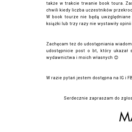
także w trakcie trwanie book toura. Z
chwili kiedy liczba uczestników przekr
W book tourze nie będą uwzględniane o
książki lub trzy razy nie wystawiły opin
Zachęcam też do udostępniania wiadomoś
udostępnicie post o bt, który ukazał 
wydawnictwa i moich własnych 😊
W razie pytań jestem dostępna na IG i F
Serdecznie zapraszam do zgłos