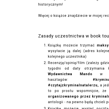
historycznym!
Więcej o książce
znajdziecie w mojej recen
Zasady uczestnictwa w book tou
Książkę możecie trzymać
maksy
wysyłacie ją dalej (adres kole
kolejnego uczestnika)
Recenzję/opinię/film (zależy gdz
tygodni od daty otrzymania 
Wydawnictwa Mando
w s
hasztagów:
#krymi
#czytajzkryminalnatalerzu,
a jeś
to po prostu
wspomnijcie, że
organizowanego przez kryminaln
antologii - na pewno będą chcieli
Książkę możecie wysłać poczt