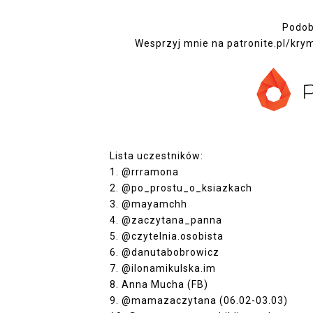
Podoba
Wesprzyj mnie na
patronite.pl/kry
Lista uczestników:
1. @rrramona
2. @po_prostu_o_ksiazkach
3. @mayamchh
4. @zaczytana_panna
5. @czytelnia.osobista
6. @danutabobrowicz
7.
@
ilonamikulska.im
8.
Anna Mucha (FB)
9. @mamazaczytana (06.02-03.03)