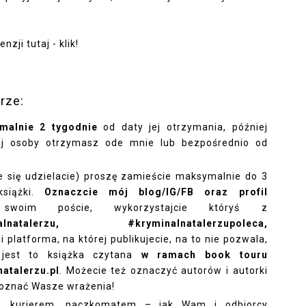
zji tutaj - klik!
rze:
malnie 2 tygodnie
od daty jej otrzymania, później
jnej osoby otrzymasz ode mnie lub bezpośrednio od
ie się udzielacie) proszę zamieście maksymalnie do 3
książki.
Oznaczcie mój blog/IG/FB oraz profil
woim poście, wykorzystajcie któryś z
nalnatalerzu, #kryminalnatalerzupoleca,
li platforma, na której publikujecie, na to nie pozwala,
 jest to książka czytana
w ramach book touru
atalerzu.pl
. Możecie też oznaczyć autorów i autorki
 poznać Wasze wrażenia!
ą, kurierem, paczkomatem – jak Wam i odbiorcy