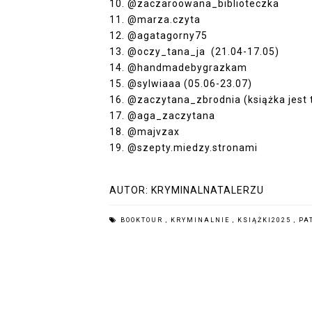
10. @zaczaroowana_biblioteczka
11.
@
marza.czyta
12. @agatagorny75
13.
@
oczy_tana_ja
(21.04-17.05)
14. @handmadebygrazkam
15.
@
sylwiaaa
(05.06-23.07)
16. @zaczytana_zbrodnia (książka jest 
17. @aga_zaczytana
18. @
majvzax
19. @szepty.miedzy.stronami
AUTOR:
KRYMINALNATALERZU
BOOKTOUR
,
KRYMINALNIE
,
KSIĄŻKI2025
,
PA