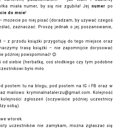
yłka miała numer, by się nie zgubiła! Jej
numer
po
jcie do mnie
!
 – możecie po niej pisać (doradzam, by używać czegoś
eślać, zaznaczać. Proszę jednak o jej poszanowanie,
d – z przodu książki przygotuję do tego miejsce oraz
naczymy trasę książki – nie zapomnijcie dorysować
bie później powspominać!
😊
ś od siebie (herbatkę, coś słodkiego czy tym podobne
czestnikowi było miło.
d postem tu na blogu, pod postem na IG i FB oraz w
raz mailowo:
kryminalnatalerzu@gmail.com
.
Kolejność
olejności zgłoszeń (oczywiście później uczestnicy
zy sobą).
 we wtorek.
listy uczestników nie zamykam, można zgłaszać się