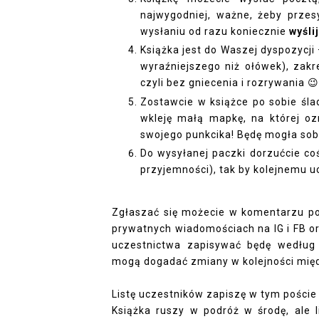
najwygodniej, ważne, żeby przes
wysłaniu od razu koniecznie
wyśli
Książka jest do Waszej dyspozycji
wyraźniejszego niż ołówek), zakr
czyli bez gniecenia i rozrywania
😉
Zostawcie w książce po sobie śla
wkleję małą mapkę, na której oz
swojego punkcika! Będę mogła so
Do wysyłanej paczki dorzućcie co
przyjemności), tak by kolejnemu u
Zgłaszać się możecie w komentarzu po
prywatnych wiadomościach na IG i FB o
uczestnictwa zapisywać będę według k
mogą dogadać zmiany w kolejności międ
Listę uczestników zapiszę w tym poście
Książka ruszy w podróż w środę, ale 