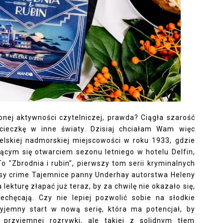
ej aktywności czytelniczej, prawda? Ciągła szarość
eczkę w inne światy. Dzisiaj chciałam Wam więc
lskiej nadmorskiej miejscowości w roku 1933, gdzie
cym się otwarciem sezonu letniego w hotelu Delfin,
o "Zbrodnia i rubin", pierwszy tom serii kryminalnych
osy crime Tajemnice panny Underhay autorstwa Heleny
 lekturę złapać już teraz, by za chwilę nie okazało się,
echęcają. Czy nie lepiej pozwolić sobie na słodkie
yjemny start w nową serię, która ma potencjał, by
 przyjemnej rozrywki, ale takiej z solidnym tłem