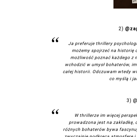
2)
@za
Ja preferuje thrillery psycholo
możemy spojrzeć na historię
możliwość poznać każdego z ni
wchodzić w umysł bohaterów, im i
całej historii. Odczuwam wtedy wi
co myślą i j
3) 
W thrillerze im więcej perspe
prowadzona jest na zakładkę,
różnych bohaterów bywa fascynują
zwyczajnie podkręca atmosferę i