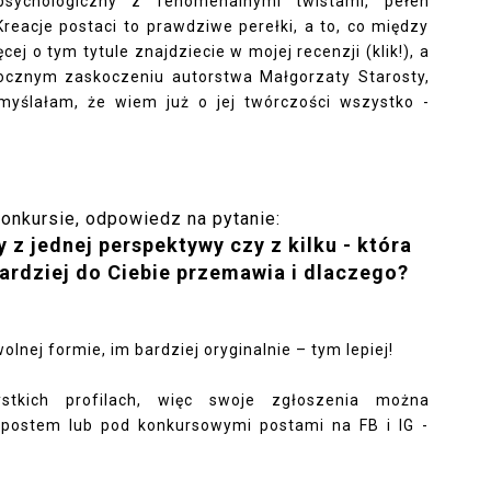
 psychologiczny z fenomenalnymi twistami, pełen
reacje postaci to prawdziwe perełki, a to, co między
ęcej o tym tytule
znajdziecie w mojej recenzji (klik!)
, a
rocznym zaskoczeniu autorstwa Małgorzaty Starosty,
 myślałam, że wiem już o jej twórczości wszystko -
konkursie, odpowiedz na pytanie:
 z jednej perspektywy czy z kilku - która
ardziej do Ciebie przemawia i dlaczego?
nej formie, im bardziej oryginalnie – tym lepiej!
stkich profilach, więc swoje zgłoszenia można
postem lub pod konkursowymi postami na FB i IG -