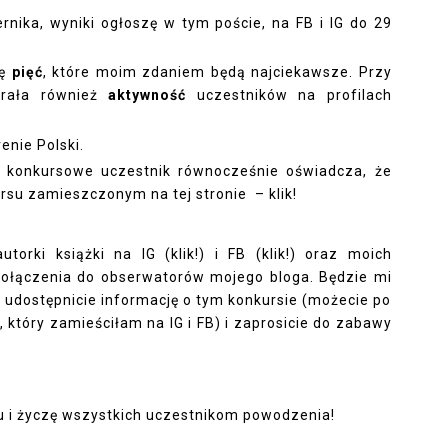
rnika, wyniki ogłoszę w tym poście, na FB i IG do 29
rę
pięć
, które moim zdaniem będą najciekawsze. Przy
brała również
aktywność
uczestników na profilach
enie Polski.
e konkursowe uczestnik równocześnie oświadcza, że
kursu zamieszczonym
na tej stronie – klik!
autorki książki na
IG (klik!)
i
FB (klik!)
oraz moich
 dołączenia do obserwatorów mojego bloga. Będzie mi
ch udostępnicie informację o tym konkursie (możecie po
, który zamieściłam na IG i FB) i zaprosicie do zabawy
 i życzę wszystkich uczestnikom powodzenia!