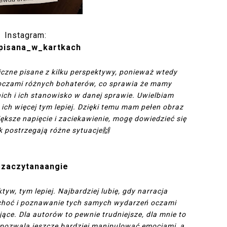
Instagram:
pisana_w_kartkach
giczne pisane z kilku perspektywy, ponieważ wtedy
 oczami różnych bohaterów, co sprawia że mamy
ch i ich stanowisko w danej sprawie. Uwielbiam
ch więcej tym lepiej. Dzięki temu mam pełen obraz
ększe napięcie i zaciekawienie, mogę dowiedzieć się
ak postrzegają różne sytuacje🙌
@
zaczytanaangie
ktyw, tym lepiej. Najbardziej lubię, gdy narracja
 choć i poznawanie tych samych wydarzeń oczami
ce. Dla autorów to pewnie trudniejsze, dla mnie to
 pozwala jeszcze bardziej manipulować emocjami, a